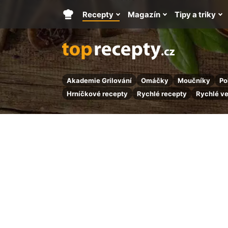
Recepty
Magazín
Tipy a triky
Hlavní
stránka
Akademie Grilování
Omáčky
Moučníky
Po
Hrníčkové recepty
Rychlé recepty
Rychlé v