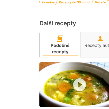
Zelenina
Recepty do 30 minut
Večeře
Další recepty
Podobné
Recepty au
recepty