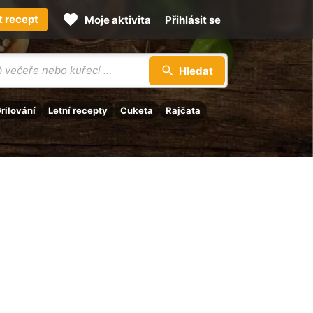
t recept
Moje aktivita
Přihlásit se
Hledat
rilování
Letní recepty
Cuketa
Rajčata