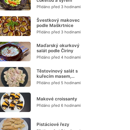
cuketou a sýrem
Přidáno před 3 hodinami
Švestkový makovec
podle Maškrtnice
Přidáno před 3 hodinami
Maďarský okurkový
salát podle Čiriny
Přidáno před 4 hodinami
Těstovinový salát s
kuřecím masem,
zeleninou a
Přidáno před 5 hodinami
dresinkem
Makové croissanty
Přidáno před 6 hodinami
Pistáciové řezy