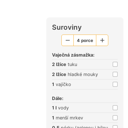
Suroviny
4
porce
Menší
Větší
porce
porce
Vaječná zásmažka:
2 lžíce
tuku
2 lžíce
hladké mouky
1
vajíčko
Dále:
1 l
vody
1
menší mrkev
0,5
pórku (zelenou i bílou