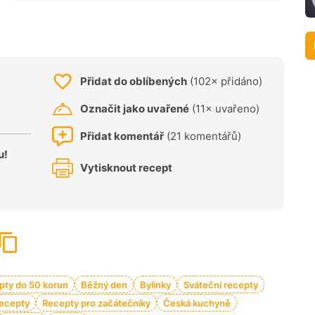
Přidat do oblíbených
(102× přidáno)
Označit jako uvařené
(11× uvařeno)
Přidat komentář
(21 komentářů)
u!
Vytisknout recept
pty do 50 korun
Běžný den
Bylinky
Sváteční recepty
recepty
Recepty pro začátečníky
Česká kuchyně