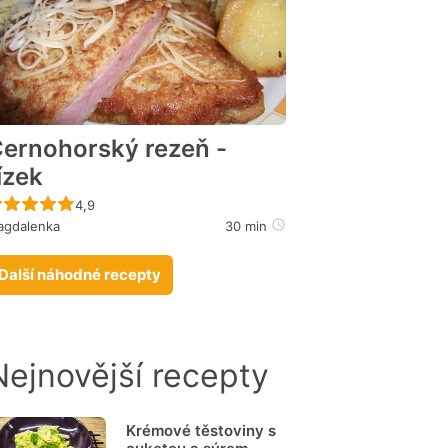
ernohorský rezeň -
ízek
Recept ještě nebyl hodnocen
4,9
agdalenka
30 min
Další náhodné recepty
Nejnovější recepty
Krémové těstoviny s