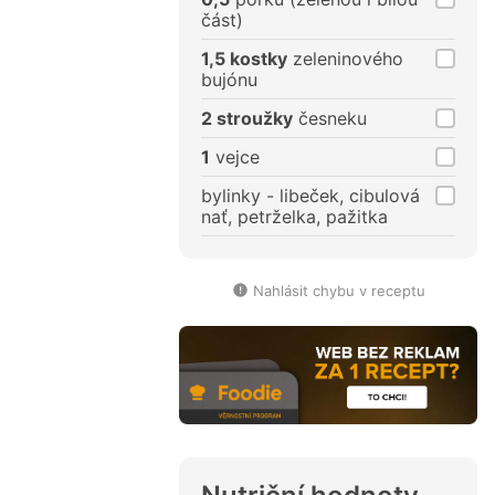
část)
1,5 kostky
zeleninového
bujónu
2 stroužky
česneku
1
vejce
bylinky - libeček, cibulová
nať, petrželka, pažitka
Nahlásit chybu v receptu