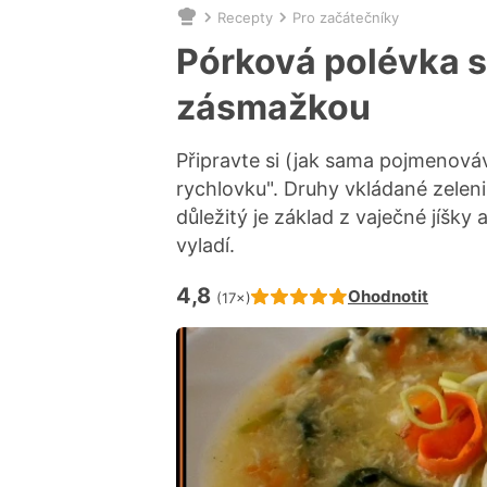
Recepty
Pro začátečníky
Nacházíte
se
Pórková polévka 
zde:
zásmažkou
Připravte si (jak sama pojmenová
rychlovku". Druhy vkládané zelen
důležitý je základ z vaječné jíšky
vyladí.
4,8
Hodnocení receptu je
Ohodnotit
(17×)