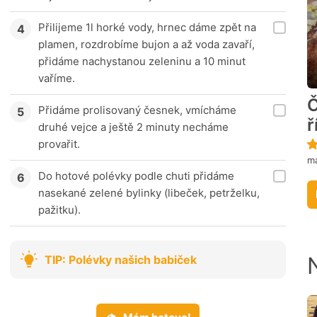
Přilijeme 1l horké vody, hrnec dáme zpět na
plamen, rozdrobíme bujon a až voda zavaří,
přidáme nachystanou zeleninu a 10 minut
vaříme.
Č
Přidáme prolisovaný česnek, vmícháme
ř
druhé vejce a ještě 2 minuty necháme
provařit.
m
Do hotové polévky podle chuti přidáme
nasekané zelené bylinky (libeček, petrželku,
pažitku).
TIP: Polévky našich babiček