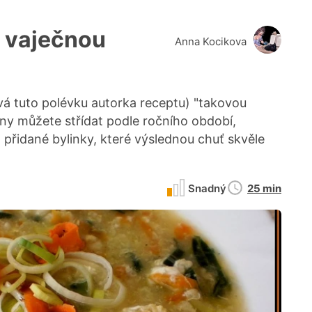
s vaječnou
Anna Kocikova
vá tuto polévku autorka receptu) "takovou
iny můžete střídat podle ročního období,
 a přidané bylinky, které výslednou chuť skvěle
Doba
Snadný
25 min
přípravy