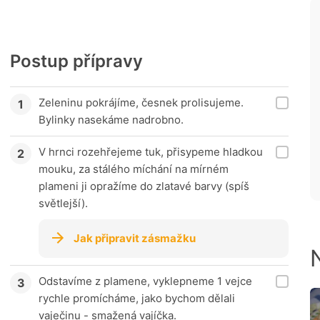
Postup přípravy
Zeleninu pokrájíme, česnek prolisujeme.
Bylinky nasekáme nadrobno.
V hrnci rozehřejeme tuk, přisypeme hladkou
mouku, za stálého míchání na mírném
plameni ji opražíme do zlatavé barvy (spíš
světlejší).
Jak připravit zásmažku
Odstavíme z plamene, vyklepneme 1 vejce
rychle promícháme, jako bychom dělali
vaječinu - smažená vajíčka.