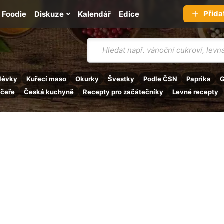
Přida
Foodie
Diskuze
Kalendář
Edice
Vyhledávání
lévky
Kuřecí maso
Okurky
Švestky
Podle ČSN
Paprika
G
ečeře
Česká kuchyně
Recepty pro začátečníky
Levné recepty