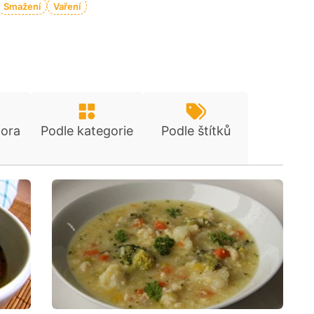
Smažení
Vaření
tora
Podle kategorie
Podle štítků