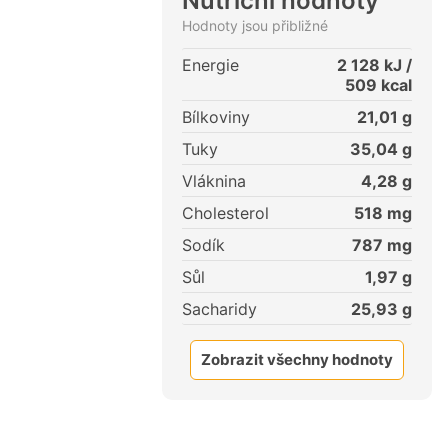
Nutriční hodnoty
Hodnoty jsou přibližné
Energie
2 128
kJ /
509
kcal
Bílkoviny
21,01
g
Tuky
35,04
g
Vláknina
4,28
g
Cholesterol
518
mg
Sodík
787
mg
Sůl
1,97
g
Sacharidy
25,93
g
Zobrazit všechny hodnoty