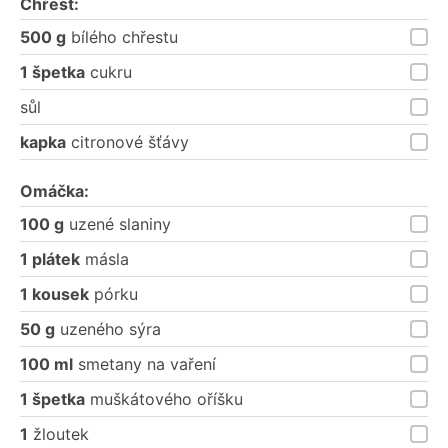
Chřest:
500 g
bílého chřestu
1 špetka
cukru
sůl
kapka
citronové šťávy
Omáčka:
100 g
uzené slaniny
1 plátek
másla
1 kousek
pórku
50 g
uzeného sýra
100 ml
smetany na vaření
1 špetka
muškátového oříšku
1
žloutek