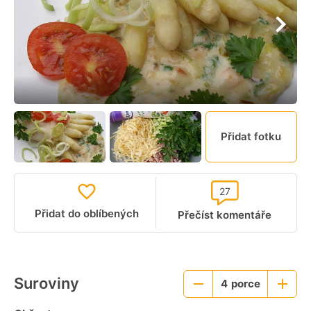
Přidat fotku
27
Přidat do oblíbených
Přečíst komentáře
Suroviny
4
porce
Menší
Větší
porce
porce