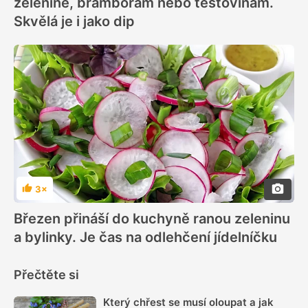
zelenině, bramborám nebo těstovinám.
Skvělá je i jako dip
3×
Hodnocení
Březen přináší do kuchyně ranou zeleninu
a bylinky. Je čas na odlehčení jídelníčku
Přečtěte si
Který chřest se musí oloupat a jak