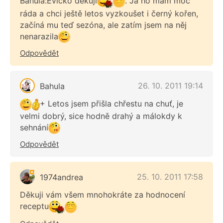
Bahula:Evičko děkuji
. Já ho mám moc
ráda a chci ještě letos vyzkoušet i černý kořen,
začíná mu teď sezóna, ale zatím jsem na něj
nenarazila
Odpovědět
26. 10. 2011 19:14
Bahula
+ Letos jsem přišla chřestu na chuť, je
velmi dobrý, sice hodně drahý a málokdy k
sehnání
Odpovědět
25. 10. 2011 17:58
1974andrea
Děkuji vám všem mnohokráte za hodnocení
receptu