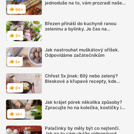
jednoduše na to, vám prozradí naše
názorné video
96×
Hodnocení
Březen přináší do kuchyně ranou
zeleninu a bylinky. Je čas na
odlehčení jídelníčku
3×
Hodnocení
Jak nastrouhat muškátový oříšek.
Odpovídáme začátečníkům
5×
Hodnocení
Chřest 5x jinak: Bílý nebo zelený?
Bleskové a křupavé recepty, kde
vítězí oba
6×
Hodnocení
Jak krájet pórek několika způsoby?
Zpracujte ho na kolečka, kostičky i
nudličky
16×
Hodnocení
Palačinky by měly být co nejtenčí.
Jak na to vám ukáže videonávod