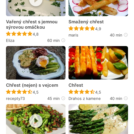
Vařený chřest s jemnou
Smažený chřest
sýrovou omáčkou
Recept ještě nebyl 
4,9
Recept ještě nebyl hodnocen
4,8
maris
40 min
Eliza
60 min
Chřest (nejen) s vejcem
Chřest
Recept ještě nebyl hodnocen
Recept ještě nebyl 
4,5
4,5
recepty73
45 min
Drahos z kamene
40 min