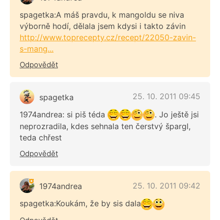
spagetka:A máš pravdu, k mangoldu se niva
výborně hodí, dělala jsem kdysi i takto závin
http://www.toprecepty.cz/recept/22050-zavin-
s-mang...
Odpovědět
25. 10. 2011 09:45
spagetka
1974andrea: si piš téda
. Jo ještě jsi
neprozradila, kdes sehnala ten čerstvý špargl,
teda chřest
Odpovědět
25. 10. 2011 09:42
1974andrea
spagetka:Koukám, že by sis dala