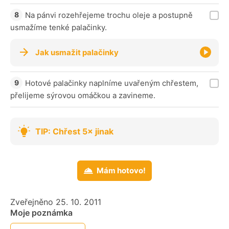
Na pánvi rozehřejeme trochu oleje a postupně
usmažíme tenké palačinky.
Jak usmažit palačinky
Hotové palačinky naplníme uvařeným chřestem,
přelijeme sýrovou omáčkou a zavineme.
TIP: Chřest 5× jinak
Mám hotovo!
Zveřejněno 25. 10. 2011
Moje poznámka