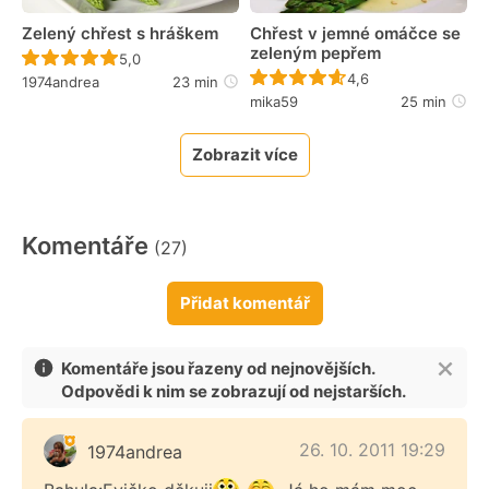
Zelený chřest s hráškem
Chřest v jemné omáčce se
zeleným pepřem
Recept ještě nebyl hodnocen
5,0
Recept ještě nebyl 
4,6
1974andrea
23 min
mika59
25 min
Zobrazit více
Komentáře
(27)
Přidat komentář
Komentáře jsou řazeny od nejnovějších.
Odpovědi k nim se zobrazují od nejstarších.
26. 10. 2011 19:29
1974andrea