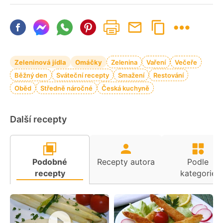
Zeleninová jídla
Omáčky
Zelenina
Vaření
Večeře
Běžný den
Sváteční recepty
Smažení
Restování
Oběd
Středně náročné
Česká kuchyně
Další recepty
Podobné
Recepty autora
Podle
recepty
kategorie