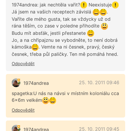
1974andrea: jak nechtěla vařit?
Neexistuje
Já jsem na vašich receptech závislá
.
Vaříte dle mého gusta, tak se vždycky už od
rána těším, co zase v poledne přihodíte
Budu mít absťák, jestli přestanete
Jo, a na chřipajznu se vybodněte, to není dobrá
kámoška
. Vemte na ni česnek, pravý, český
česnek, třeba půl paličky. Ten mě pomáhá hned.
Odpovědět
25. 10. 2011 09:46
1974andrea
spagetka:U nás na návsi v místním koloniálu cca
6x6m velkém
Odpovědět
25. 10. 2011 09:45
1974andrea