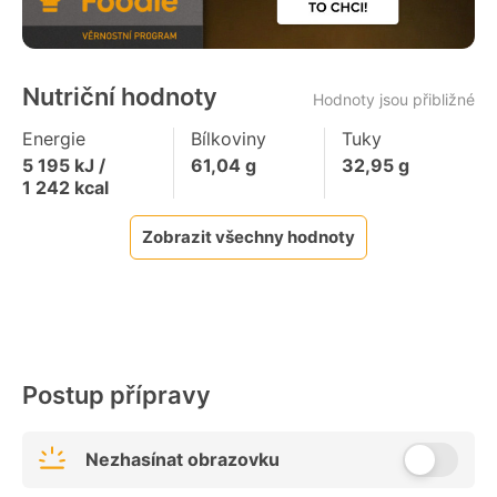
Nutriční hodnoty
Hodnoty jsou přibližné
Energie
Bílkoviny
Tuky
5 195
kJ /
61,04
g
32,95
g
1 242
kcal
Zobrazit všechny hodnoty
Postup přípravy
Nezhasínat obrazovku