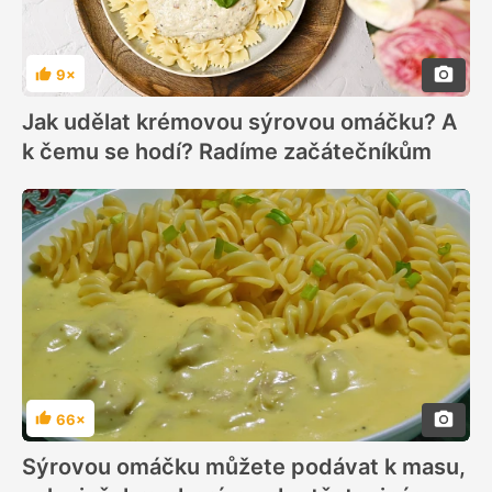
9×
Hodnocení
Jak udělat krémovou sýrovou omáčku? A
k čemu se hodí? Radíme začátečníkům
66×
Hodnocení
Sýrovou omáčku můžete podávat k masu,