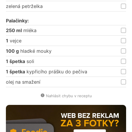
zelená petrželka
Palačinky:
250 ml
mléka
1
vejce
100 g
hladké mouky
1 špetka
soli
1 špetka
kypřicího prášku do pečiva
olej na smažení
Nahlásit chybu v receptu