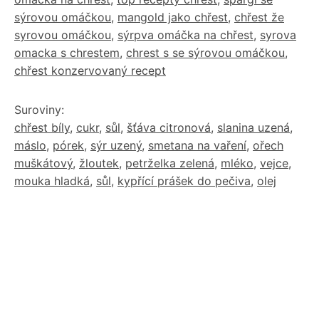
sýrovou omáčkou
,
mangold jako chřest
,
chřest že
syrovou omáčkou
,
sýrpva omáčka na chřest
,
syrova
omacka s chrestem
,
chrest s se sýrovou omáčkou
,
chřest konzervovaný recept
Suroviny:
chřest bíly
,
cukr
,
sůl
,
šťáva citronová
,
slanina uzená
,
máslo
,
pórek
,
sýr uzený
,
smetana na vaření
,
ořech
muškátový
,
žloutek
,
petrželka zelená
,
mléko
,
vejce
,
mouka hladká
,
sůl
,
kypřící prášek do pečiva
,
olej