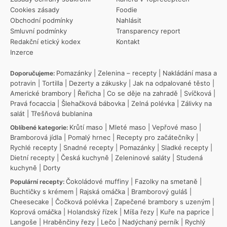
Cookies zásady
Foodie
Obchodní podmínky
Nahlásit
Smluvní podmínky
Transparency report
Redakční etický kodex
Kontakt
Inzerce
Pomazánky
|
Zelenina – recepty
|
Nakládání masa a
Doporučujeme:
potravin
|
Tortilla
|
Dezerty a zákusky
|
Jak na odpalované těsto
|
Americké brambory
|
Řeřicha
|
Co se děje na zahradě
|
Svíčková
|
Pravá focaccia
|
Šlehačková bábovka
|
Zelná polévka
|
Zálivky na
salát
|
Třešňová bublanina
Krůtí maso
|
Mleté maso
|
Vepřové maso
|
Oblíbené kategorie:
Bramborová jídla
|
Pomalý hrnec
|
Recepty pro začátečníky
|
Rychlé recepty
|
Snadné recepty
|
Pomazánky
|
Sladké recepty
|
Dietní recepty
|
Česká kuchyně
|
Zeleninové saláty
|
Studená
kuchyně
|
Dorty
Čokoládové muffiny
|
Fazolky na smetaně
|
Populární recepty:
Buchtičky s krémem
|
Rajská omáčka
|
Bramborový guláš
|
Cheesecake
|
Čočková polévka
|
Zapečené brambory s uzeným
|
Koprová omáčka
|
Holandský řízek
|
Míša řezy
|
Kuře na paprice
|
Langoše
|
Hraběnčiny řezy
|
Lečo
|
Nadýchaný perník
|
Rychlý