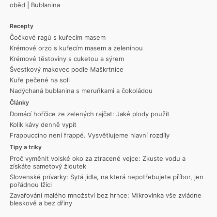
oběd
|
Bublanina
Recepty
Čočkové ragú s kuřecím masem
Krémové orzo s kuřecím masem a zeleninou
Krémové těstoviny s cuketou a sýrem
Švestkový makovec podle Maškrtnice
Kuře pečené na soli
Nadýchaná bublanina s meruňkami a čokoládou
Články
Domácí hořčice ze zelených rajčat: Jaké plody použít
Kolik kávy denně vypít
Frappuccino není frappé. Vysvětlujeme hlavní rozdíly
Tipy a triky
Proč vyměnit volské oko za ztracené vejce: Zkuste vodu a
získáte sametový žloutek
Slovenské prívarky: Sytá jídla, na která nepotřebujete příbor, jen
pořádnou lžíci
Zavařování malého množství bez hrnce: Mikrovlnka vše zvládne
bleskově a bez dřiny