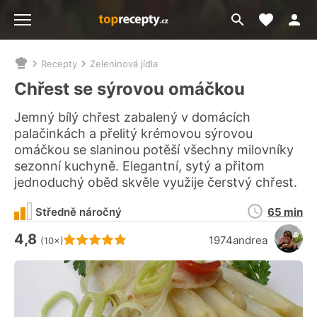
Moje akt
Přejít
Menu
na
vyhledávání
Recepty
Zeleninová jídla
Nacházíte
se
Chřest se sýrovou omáčkou
zde:
Jemný bílý chřest zabalený v domácích
palačinkách a přelitý krémovou sýrovou
omáčkou se slaninou potěší všechny milovníky
sezonní kuchyně. Elegantní, sytý a přitom
jednoduchý oběd skvěle využije čerstvý chřest.
Doba
Středně náročný
65 min
přípravy
4,8
Hodnocení receptu je
1974andrea
(10×)