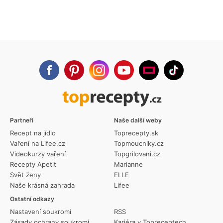
Partneři
Naše další weby
Recept na jídlo
Toprecepty.sk
Vaření na Lifee.cz
Topmoucniky.cz
Videokurzy vaření
Topgrilovani.cz
Recepty Apetit
Marianne
Svět ženy
ELLE
Naše krásná zahrada
Lifee
Ostatní odkazy
Nastavení soukromí
RSS
Zásady ochrany soukromí
Kariéra v Topreceptech