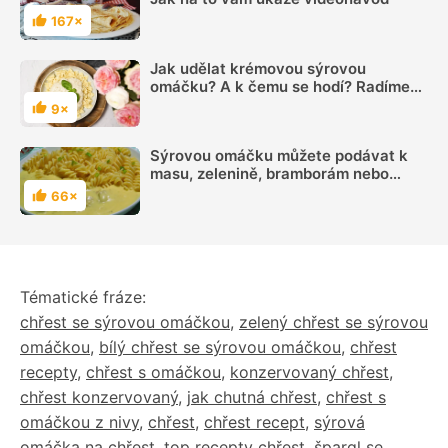
167×
Hodnocení
Jak udělat krémovou sýrovou
omáčku? A k čemu se hodí? Radíme
začátečníkům
9×
Hodnocení
Sýrovou omáčku můžete podávat k
masu, zelenině, bramborám nebo
těstovinám. Skvělá je i jako dip
66×
Hodnocení
Tématické fráze:
chřest se sýrovou omáčkou
,
zelený chřest se sýrovou
omáčkou
,
bílý chřest se sýrovou omáčkou
,
chřest
recepty
,
chřest s omáčkou
,
konzervovaný chřest
,
chřest konzervovaný
,
jak chutná chřest
,
chřest s
omáčkou z nivy
,
chřest
,
chřest recept
,
sýrová
omáčka na chřest
,
top recepty chřest
,
špargl se