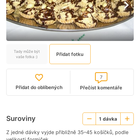
Tady může být
Přidat fotku
vaše fotka :)
7
Přidat do oblíbených
Přečíst komentáře
Suroviny
1
dávka
Menší
Větší
porce
porce
Z jedné dávky vyjde přibližně 35–45 košíčků, podle
velikosti formiček.