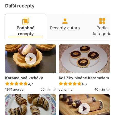
Další recepty
Podobné
Recepty autora
Podle
recepty
kategorie
Karamelové košíčky
Košíčky plněné karamelem
Recept ještě nebyl hodnocen
Recept ještě nebyl 
4,7
4,6
1974andrea
65 min
Johanna
40 min