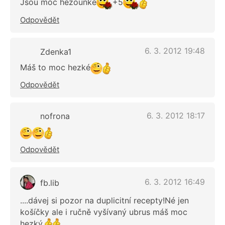
Jsou moc hezounké
+5
Odpovědět
6. 3. 2012 19:48
Zdenka1
Máš to moc hezké
Odpovědět
6. 3. 2012 18:17
nofrona
Odpovědět
6. 3. 2012 16:49
fb.lib
....dávej si pozor na duplicitní recepty!Né jen
košíčky ale i ručně vyšívaný ubrus máš moc
hezký.