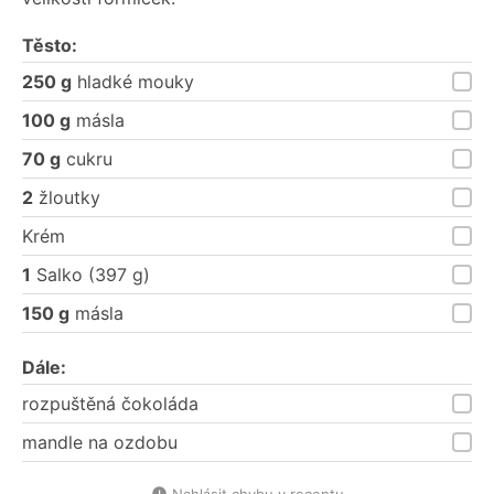
Těsto:
250 g
hladké mouky
100 g
másla
70 g
cukru
2
žloutky
Krém
1
Salko (397 g)
150 g
másla
Dále:
rozpuštěná čokoláda
mandle na ozdobu