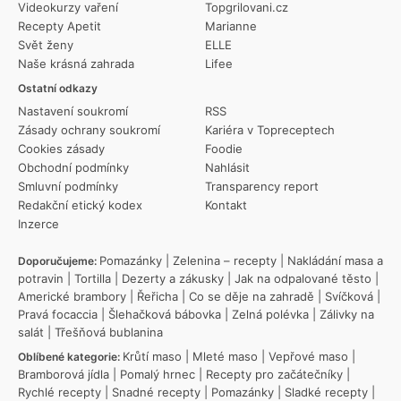
Videokurzy vaření
Topgrilovani.cz
Recepty Apetit
Marianne
Svět ženy
ELLE
Naše krásná zahrada
Lifee
Ostatní odkazy
Nastavení soukromí
RSS
Zásady ochrany soukromí
Kariéra v Topreceptech
Cookies zásady
Foodie
Obchodní podmínky
Nahlásit
Smluvní podmínky
Transparency report
Redakční etický kodex
Kontakt
Inzerce
Pomazánky
|
Zelenina – recepty
|
Nakládání masa a
Doporučujeme:
potravin
|
Tortilla
|
Dezerty a zákusky
|
Jak na odpalované těsto
|
Americké brambory
|
Řeřicha
|
Co se děje na zahradě
|
Svíčková
|
Pravá focaccia
|
Šlehačková bábovka
|
Zelná polévka
|
Zálivky na
salát
|
Třešňová bublanina
Krůtí maso
|
Mleté maso
|
Vepřové maso
|
Oblíbené kategorie:
Bramborová jídla
|
Pomalý hrnec
|
Recepty pro začátečníky
|
Rychlé recepty
|
Snadné recepty
|
Pomazánky
|
Sladké recepty
|