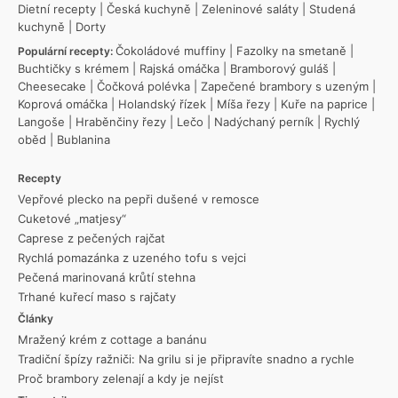
Dietní recepty
|
Česká kuchyně
|
Zeleninové saláty
|
Studená
kuchyně
|
Dorty
Čokoládové muffiny
|
Fazolky na smetaně
|
Populární recepty:
Buchtičky s krémem
|
Rajská omáčka
|
Bramborový guláš
|
Cheesecake
|
Čočková polévka
|
Zapečené brambory s uzeným
|
Koprová omáčka
|
Holandský řízek
|
Míša řezy
|
Kuře na paprice
|
Langoše
|
Hraběnčiny řezy
|
Lečo
|
Nadýchaný perník
|
Rychlý
oběd
|
Bublanina
Recepty
Vepřové plecko na pepři dušené v remosce
Cuketové „matjesy“
Caprese z pečených rajčat
Rychlá pomazánka z uzeného tofu s vejci
Pečená marinovaná krůtí stehna
Trhané kuřecí maso s rajčaty
Články
Mražený krém z cottage a banánu
Tradiční špízy ražniči: Na grilu si je připravíte snadno a rychle
Proč brambory zelenají a kdy je nejíst