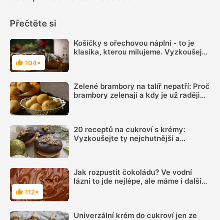
Přečtěte si
Košíčky s ořechovou náplní - to je
klasika, kterou milujeme. Vyzkoušejte
je podle spolehlivého receptu a určitě
104×
Hodnocení
se povedou
Zelené brambory na talíř nepatří: Proč
brambory zelenají a kdy je už raději
nejíst
20 receptů na cukroví s krémy:
Vyzkoušejte ty nejchutnější a
nejoblíbenější druhy
Jak rozpustit čokoládu? Ve vodní
lázni to jde nejlépe, ale máme i další
možnosti, jak si s rozpouštěním
112×
Hodnocení
poradit
Univerzální krém do cukroví jen ze