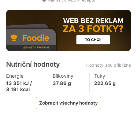
Nahlásit chybu v receptu
Nutriční hodnoty
Hodnoty jsou přibližné
Energie
Bílkoviny
Tuky
13 351
kJ /
37,86
g
222,65
g
3 191
kcal
Zobrazit všechny hodnoty