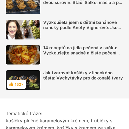
dvou surovin: Stačí Salko, máslo a pět
minut času, zvládne to i začátečník
Vyzkoušela jsem s dětmi banánové
nanuky podle Anety Vignerové: Jsou
tak dobré, že do konce léta jiné dělat
nebudete
14 receptů na jídla pečená v sáčku:
Vyzkoušejte snadné a čisté pečení
plné chuti
Jak tvarovat košíčky z lineckého
těsta: Vychytávky pro dokonalé tvary
152×
Hodnocení
Tématické fráze:
košíčky plněné karamelovým krémem
,
trubičky s
karamelovým krémem
,
košíčky s kremem ze salka
,