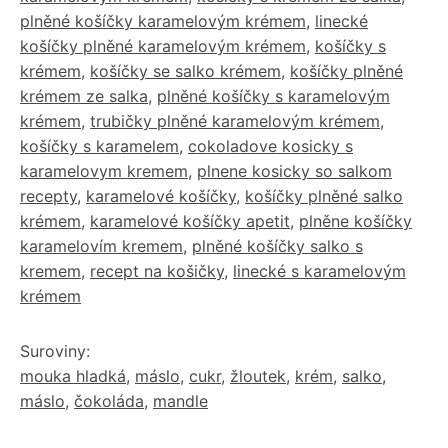
plněné košíčky karamelovým krémem
,
linecké
košíčky plněné karamelovým krémem
,
košíčky s
krémem
,
košíčky se salko krémem
,
košíčky plněné
krémem ze salka
,
plněné košíčky s karamelovým
krémem
,
trubičky plněné karamelovým krémem
,
košíčky s karamelem
,
cokoladove kosicky s
karamelovym kremem
,
plnene kosicky so salkom
recepty
,
karamelové košíčky
,
košíčky plněné salko
krémem
,
karamelové košíčky apetit
,
plněne košíčky
karamelovím kremem
,
plněné košíčky salko s
kremem
,
recept na košičky
,
linecké s karamelovým
krémem
Suroviny:
mouka hladká
,
máslo
,
cukr
,
žloutek
,
krém
,
salko
,
máslo
,
čokoláda
,
mandle