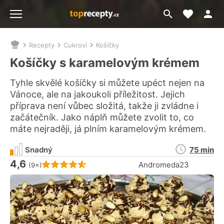
Moje akt
Přejít
Menu
na
vyhledávání
Recepty
Cukroví
Košíčky
Nacházíte
se
Košíčky s karamelovým krémem
zde:
Tyhle skvělé košíčky si můžete upéct nejen na
Vánoce, ale na jakoukoli příležitost. Jejich
příprava není vůbec složitá, takže ji zvládne i
začátečník. Jako náplň můžete zvolit to, co
máte nejraději, já plním karamelovým krémem.
Doba
Snadný
75 min
přípravy
4,6
Hodnocení receptu je
Andromeda23
(9×)