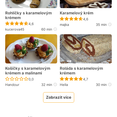
Rohlíčky s karamelovým
Karamelový krém
krémem
Recept ještě nebyl 
4,6
Recept ještě nebyl hodnocen
4,6
majka
35 min
kucerova45
60 min
Košíčky s karamelovým
Roláda s karamelovým
krémem a malinami
krémem
Recept ještě nebyl hodnocen
Recept ještě nebyl 
0,0
4,7
Handour
32 min
Hella
30 min
Zobrazit více