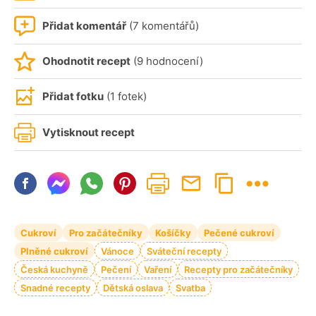
Přidat komentář
(7 komentářů)
Ohodnotit recept
(9 hodnocení)
Přidat fotku
(1 fotek)
Vytisknout recept
Cukroví
Pro začátečníky
Košíčky
Pečené cukroví
Plněné cukroví
Vánoce
Sváteční recepty
Česká kuchyně
Pečení
Vaření
Recepty pro začátečníky
Snadné recepty
Dětská oslava
Svatba