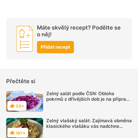
Máte skvělý recept? Podělte se
o něj!
Přidat recept
Přečtěte si
Zelný salát podle ČSN: Obloha
pokrmů z dřívějších dob je na přípravu
velmi snadná
33×
Hodnocení
Zelný vlašský salát: Zajímavá obměna
klasického vlašáku vás nadchne
výbornou chutí
197×
Hodnocení