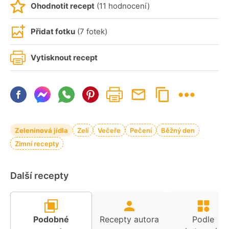
Ohodnotit recept
(11 hodnocení)
Přidat fotku
(7 fotek)
Vytisknout recept
Zeleninová jídla
Zelí
Večeře
Pečení
Běžný den
Zimní recepty
Další recepty
Podobné
Recepty autora
Podle