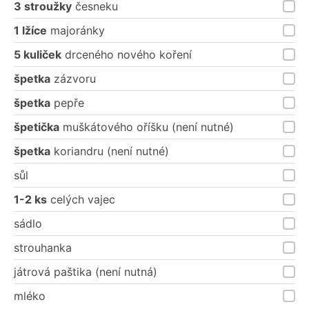
3 stroužky
česneku
1 lžíce
majoránky
5 kuliček
drceného nového koření
špetka
zázvoru
špetka
pepře
špetička
muškátového oříšku (není nutné)
špetka
koriandru (není nutné)
sůl
1-2 ks
celých vajec
sádlo
strouhanka
játrová paštika (není nutná)
mléko