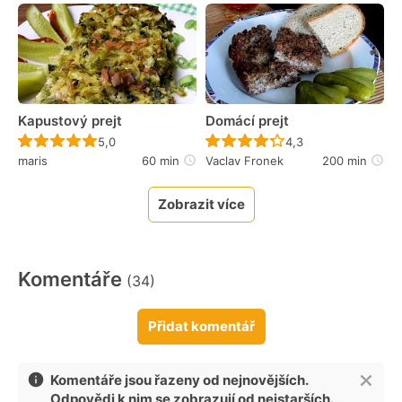
Kapustový prejt
Domácí prejt
Recept ještě nebyl hodnocen
Recept ještě nebyl 
5,0
4,3
maris
60 min
Vaclav Fronek
200 min
Zobrazit více
Komentáře
(34)
Přidat komentář
Komentáře jsou řazeny od nejnovějších.
Odpovědi k nim se zobrazují od nejstarších.