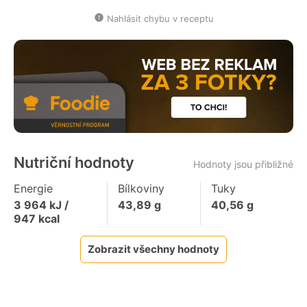
Nahlásit chybu v receptu
Nutriční hodnoty
Hodnoty jsou přibližné
Energie
Bílkoviny
Tuky
3 964
kJ /
43,89
g
40,56
g
947
kcal
Zobrazit všechny hodnoty