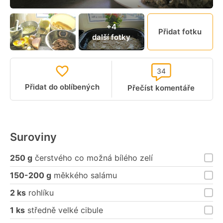
+4
Přidat fotku
další fotky
34
Přidat do oblíbených
Přečíst komentáře
Suroviny
250 g
čerstvého co možná bílého zelí
150-200 g
měkkého salámu
2 ks
rohlíku
1 ks
středně velké cibule