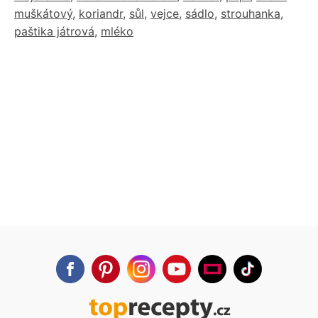
muškátový
,
koriandr
,
sůl
,
vejce
,
sádlo
,
strouhanka
,
paštika játrová
,
mléko