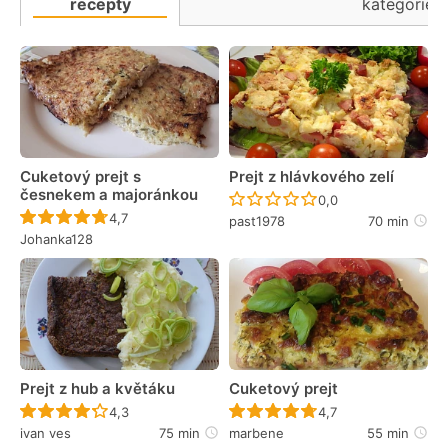
recepty
kategorie
Cuketový prejt s
Prejt z hlávkového zelí
česnekem a majoránkou
Recept ještě nebyl 
0,0
Recept ještě nebyl hodnocen
4,7
past1978
70 min
Johanka128
Prejt z hub a květáku
Cuketový prejt
Recept ještě nebyl hodnocen
Recept ještě nebyl 
4,3
4,7
ivan ves
75 min
marbene
55 min