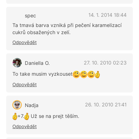
14. 1. 2014 18:44
spec
Ta tmavá barva vzniká při pečení karamelizací
cukrů obsažených v zelí.
Odpovědět
27. 10. 2010 02:23
Daniella O.
To take musim vyzkouset
Odpovědět
26. 10. 2010 21:41
Nadja
+7.
Už se na prejt těším.
Odpovědět