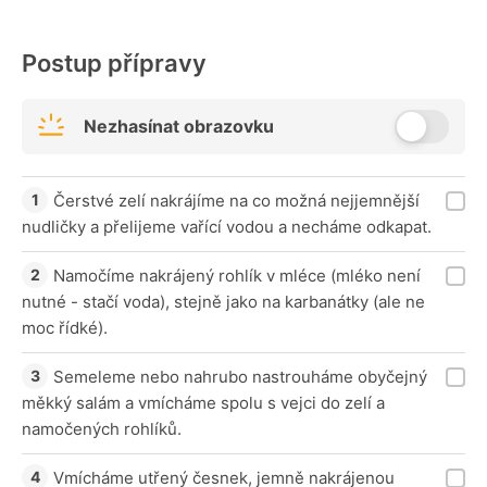
Postup přípravy
Nezhasínat obrazovku
Čerstvé zelí nakrájíme na co možná nejjemnější
nudličky a přelijeme vařící vodou a necháme odkapat.
Namočíme nakrájený rohlík v mléce (mléko není
nutné - stačí voda), stejně jako na karbanátky (ale ne
moc řídké).
Semeleme nebo nahrubo nastrouháme obyčejný
měkký salám a vmícháme spolu s vejci do zelí a
namočených rohlíků.
Vmícháme utřený česnek, jemně nakrájenou