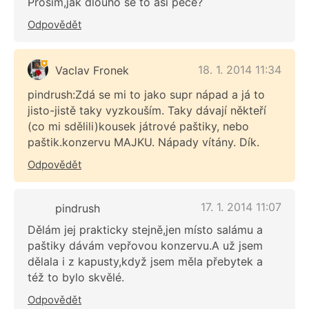
Prosím,jak dlouho se to asi peče?
Odpovědět
18. 1. 2014 11:34
Vaclav Fronek
pindrush:Zdá se mi to jako supr nápad a já to
jisto-jistě taky vyzkouším. Taky dávají někteří
(co mi sdělili)kousek játrové paštiky, nebo
paštik.konzervu MAJKU. Nápady vítány. Dík.
Odpovědět
17. 1. 2014 11:07
pindrush
Dělám jej prakticky stejně,jen místo salámu a
paštiky dávám vepřovou konzervu.A už jsem
dělala i z kapusty,když jsem měla přebytek a
též to bylo skvělé.
Odpovědět