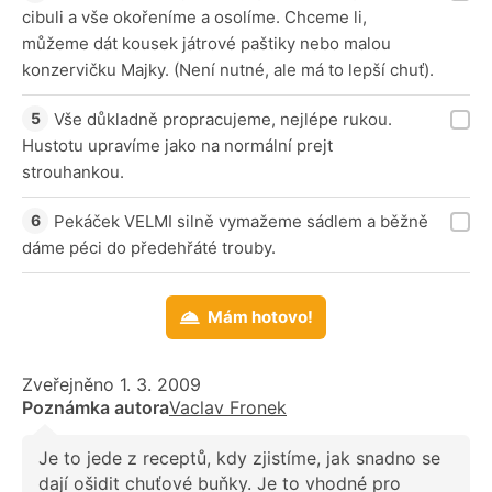
cibuli a vše okořeníme a osolíme. Chceme li,
můžeme dát kousek játrové paštiky nebo malou
konzervičku Majky. (Není nutné, ale má to lepší chuť).
Vše důkladně propracujeme, nejlépe rukou.
Hustotu upravíme jako na normální prejt
strouhankou.
Pekáček VELMI silně vymažeme sádlem a běžně
dáme péci do předehřáté trouby.
Mám hotovo!
Zveřejněno 1. 3. 2009
Poznámka autora
Vaclav Fronek
Je to jede z receptů, kdy zjistíme, jak snadno se
dají ošidit chuťové buňky. Je to vhodné pro