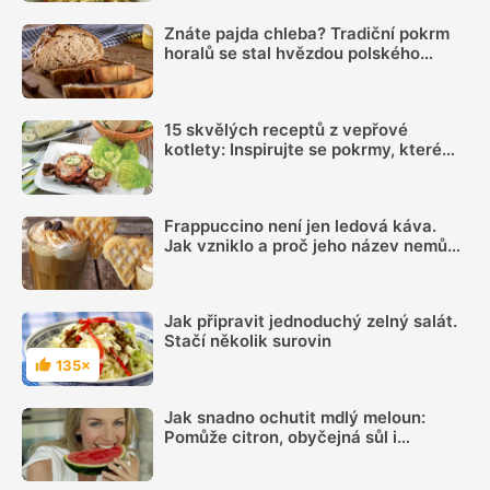
Znáte pajda chleba? Tradiční pokrm
horalů se stal hvězdou polského
rychlého občerstvení
15 skvělých receptů z vepřové
kotlety: Inspirujte se pokrmy, které
vás nezklamou
Frappuccino není jen ledová káva.
Jak vzniklo a proč jeho název nemůže
používat každá kavárna
Jak připravit jednoduchý zelný salát.
Stačí několik surovin
135×
Hodnocení
Jak snadno ochutit mdlý meloun:
Pomůže citron, obyčejná sůl i
kombinace několika dalších surovin