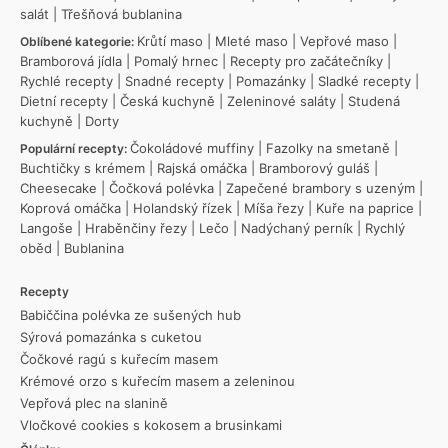
salát
|
Třešňová bublanina
Krůtí maso
|
Mleté maso
|
Vepřové maso
|
Oblíbené kategorie:
Bramborová jídla
|
Pomalý hrnec
|
Recepty pro začátečníky
|
Rychlé recepty
|
Snadné recepty
|
Pomazánky
|
Sladké recepty
|
Dietní recepty
|
Česká kuchyně
|
Zeleninové saláty
|
Studená
kuchyně
|
Dorty
Čokoládové muffiny
|
Fazolky na smetaně
|
Populární recepty:
Buchtičky s krémem
|
Rajská omáčka
|
Bramborový guláš
|
Cheesecake
|
Čočková polévka
|
Zapečené brambory s uzeným
|
Koprová omáčka
|
Holandský řízek
|
Míša řezy
|
Kuře na paprice
|
Langoše
|
Hraběnčiny řezy
|
Lečo
|
Nadýchaný perník
|
Rychlý
oběd
|
Bublanina
Recepty
Babiččina polévka ze sušených hub
Sýrová pomazánka s cuketou
Čočkové ragú s kuřecím masem
Krémové orzo s kuřecím masem a zeleninou
Vepřová plec na slanině
Vločkové cookies s kokosem a brusinkami