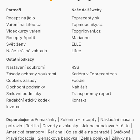
Partneři
Naše další weby
Recept na jídlo
Toprecepty.sk
Vaření na Lifee.cz
Topmoucniky.cz
Videokurzy vaření
Topgrilovani.cz
Recepty Apetit
Marianne
Svět ženy
ELLE
Naše krásná zahrada
Lifee
Ostatní odkazy
Nastavení soukromí
RSS
Zásady ochrany soukromí
Kariéra v Topreceptech
Cookies zásady
Foodie
Obchodní podmínky
Nahlásit
Smluvní podmínky
Transparency report
Redakční etický kodex
Kontakt
Inzerce
Pomazánky
|
Zelenina – recepty
|
Nakládání masa a
Doporučujeme:
potravin
|
Tortilla
|
Dezerty a zákusky
|
Jak na odpalované těsto
|
Americké brambory
|
Řeřicha
|
Co se děje na zahradě
|
Svíčková
|
Pravá focaccia
|
Šlehačková bábovka
|
Zelná polévka
|
Zálivky na