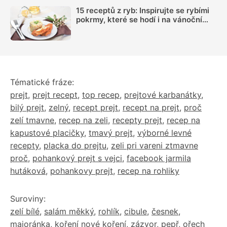
15 receptů z ryb: Inspirujte se rybími
pokrmy, které se hodí i na vánoční
hostinu
Tématické fráze:
prejt
,
prejt recept
,
top recep
,
prejtové karbanátky
,
bilý prejt
,
zelný
,
recept prejt
,
recept na prejt
,
proč
zelí tmavne
,
recep na zeli
,
recepty prejt
,
recep na
kapustové placičky
,
tmavý prejt
,
výborné levné
recepty
,
placka do prejtu
,
zeli pri vareni ztmavne
proč
,
pohankový prejt s vejci
,
facebook jarmila
hutáková
,
pohankovy prejt
,
recep na rohliky
Suroviny:
zelí bílé
,
salám měkký
,
rohlík
,
cibule
,
česnek
,
majoránka
,
koření nové koření
,
zázvor
,
pepř
,
ořech