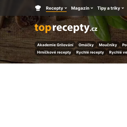
Recepty
Magazín
Tipy a triky
Hlavní
stránka
Akademie Grilování
Omáčky
Moučníky
Po
Hrníčkové recepty
Rychlé recepty
Rychlé v