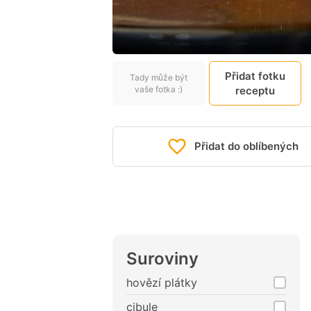
Přidat fotku
Tady může být
vaše fotka :)
receptu
Přidat do oblíbených
Suroviny
hovězí plátky
cibule