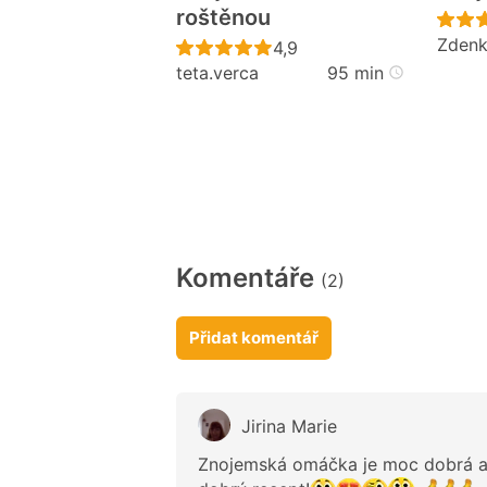
roštěnou
Zden
Recept ještě nebyl hodno
4,9
teta.verca
95 min
Komentáře
(2)
Přidat komentář
Jirina Marie
Znojemská omáčka je moc dobrá a 