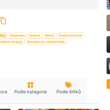
čky
Restování
Dušení
Vaření
Česká kuchyně
Snadné recepty
Recepty pro začátečníky
tora
Podle kategorie
Podle štítků