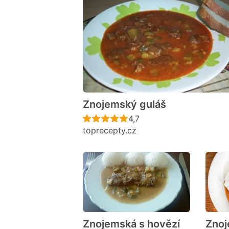
Znojemský guláš
Recept ještě nebyl hodno
4,7
toprecepty.cz
Znojemská s hovězí
Zno