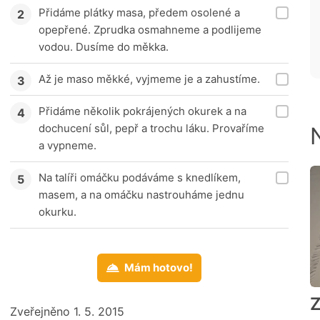
Přidáme plátky masa, předem osolené a
opepřené. Zprudka osmahneme a podlijeme
vodou. Dusíme do měkka.
Až je maso měkké, vyjmeme je a zahustíme.
Přidáme několik pokrájených okurek a na
dochucení sůl, pepř a trochu láku. Provaříme
a vypneme.
Na talíři omáčku podáváme s knedlíkem,
masem, a na omáčku nastrouháme jednu
okurku.
Mám hotovo!
Z
Zveřejněno 1. 5. 2015