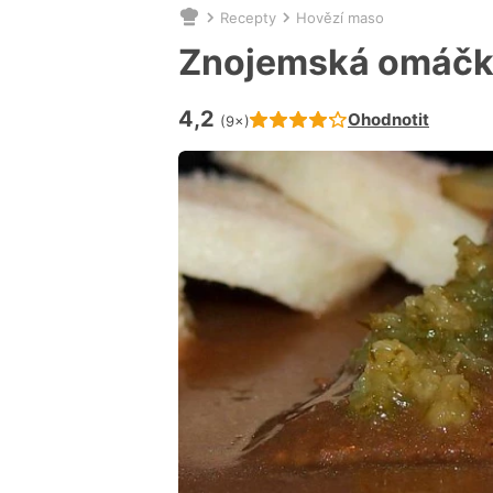
Recepty
Hovězí maso
Nacházíte
se
Znojemská omáč
zde:
4,2
Hodnocení receptu je
Ohodnotit
(9×)