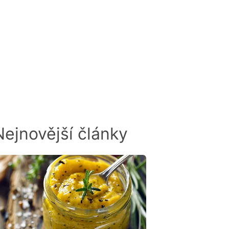
odnocen
Nejnovější články