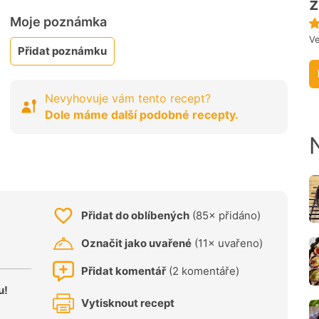
z
Moje poznámka
Ve
Přidat poznámku
Nevyhovuje vám tento recept?
Dole máme další podobné recepty.
Přidat do oblíbených
(85× přidáno)
Označit jako uvařené
(11× uvařeno)
Přidat komentář
(2 komentáře)
u!
Vytisknout recept