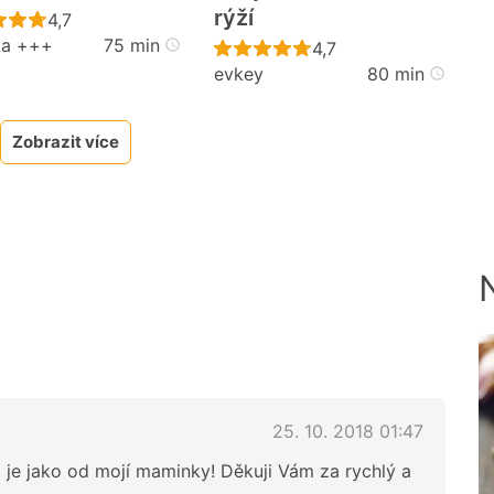
rýží
Recept ještě nebyl hodnocen
4,7
ka +++
75 min
cen
Recept ještě nebyl h
4,7
evkey
80 min
Zobrazit více
25. 10. 2018 01:47
je jako od mojí maminky! Děkuji Vám za rychlý a