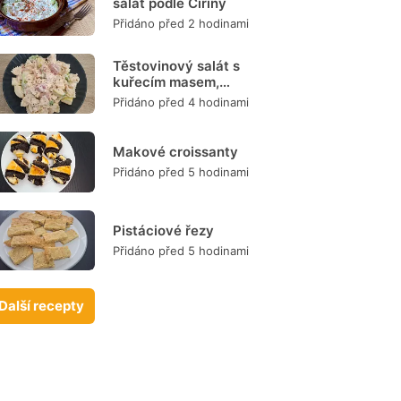
salát podle Čiriny
Přidáno před 2 hodinami
Těstovinový salát s
kuřecím masem,
zeleninou a
Přidáno před 4 hodinami
dresinkem
Makové croissanty
Přidáno před 5 hodinami
Pistáciové řezy
Přidáno před 5 hodinami
Další recepty