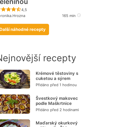
eleninou
Recept ještě nebyl hodnocen
4,5
ronika.Hrozna
165 min
Další náhodné recepty
Nejnovější recepty
Krémové těstoviny s
cuketou a sýrem
Přidáno před 1 hodinou
Švestkový makovec
podle Maškrtnice
Přidáno před 2 hodinami
Maďarský okurkový