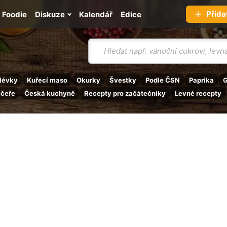
Přida
Foodie
Diskuze
Kalendář
Edice
Vyhledávání
lévky
Kuřecí maso
Okurky
Švestky
Podle ČSN
Paprika
G
ečeře
Česká kuchyně
Recepty pro začátečníky
Levné recepty