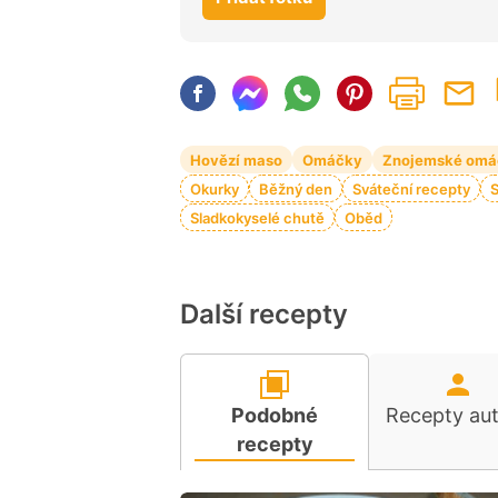
Hovězí maso
Omáčky
Znojemské omá
Okurky
Běžný den
Sváteční recepty
Sladkokyselé chutě
Oběd
Další recepty
Podobné
Recepty au
recepty