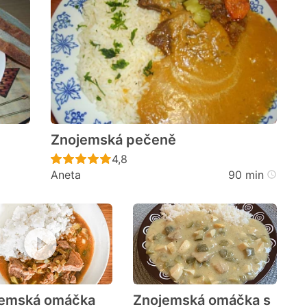
Znojemská pečeně
cen
Recept ještě nebyl hodnocen
4,8
Aneta
90 min
jemská omáčka
Znojemská omáčka s