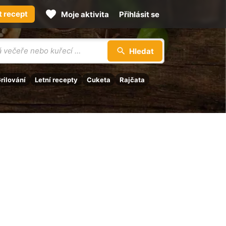
t recept
Moje aktivita
Přihlásit se
Hledat
rilování
Letní recepty
Cuketa
Rajčata