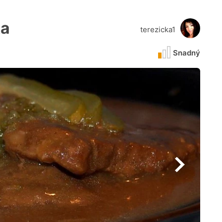
ka
terezicka1
Snadný