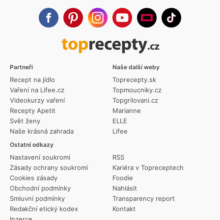
Partneři
Naše další weby
Recept na jídlo
Toprecepty.sk
Vaření na Lifee.cz
Topmoucniky.cz
Videokurzy vaření
Topgrilovani.cz
Recepty Apetit
Marianne
Svět ženy
ELLE
Naše krásná zahrada
Lifee
Ostatní odkazy
Nastavení soukromí
RSS
Zásady ochrany soukromí
Kariéra v Topreceptech
Cookies zásady
Foodie
Obchodní podmínky
Nahlásit
Smluvní podmínky
Transparency report
Redakční etický kodex
Kontakt
Inzerce