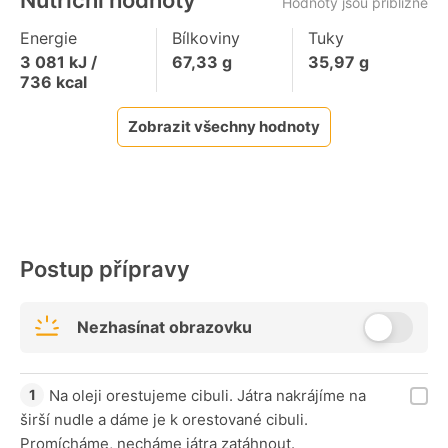
Nutriční hodnoty
Hodnoty jsou přibližné
Energie
Bílkoviny
Tuky
3 081
kJ /
67,33
g
35,97
g
736
kcal
Zobrazit všechny hodnoty
Postup přípravy
Nezhasínat obrazovku
Na oleji orestujeme cibuli. Játra nakrájíme na
širší nudle a dáme je k orestované cibuli.
Promícháme, necháme játra zatáhnout.