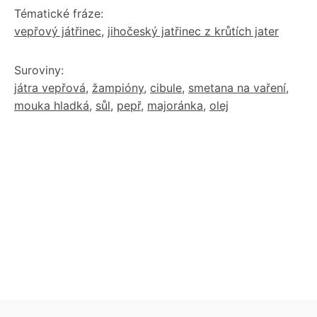
Tématické fráze:
vepřový játřinec
,
jihočeský jatřinec z krůtích jater
Suroviny:
játra vepřová
,
žampióny
,
cibule
,
smetana na vaření
,
mouka hladká
,
sůl
,
pepř
,
majoránka
,
olej