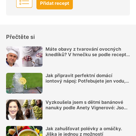
Přidat recept
Přečtěte si
Máte obavy z tvarování ovocných
knedlíků? V hrnečku se podle receptu
knedlíkového mistra vždy povedou
Jak připravit perfektní domácí
iontový nápoj: Potřebujete jen vodu,
citron, sůl a pár minut času
Vyzkoušela jsem s dětmi banánové
nanuky podle Anety Vignerové: Jsou
tak dobré, že do konce léta jiné dělat
nebudete
Jak zahušťovat polévky a omáčky.
Jíška je jednou z možností