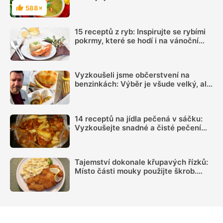
588×
Hodnocení
15 receptů z ryb: Inspirujte se rybími
pokrmy, které se hodí i na vánoční
hostinu
Vyzkoušeli jsme občerstvení na
benzinkách: Výběr je všude velký, ale
sázka na sekanou za 69 Kč se
rozhodně vyplatí
14 receptů na jídla pečená v sáčku:
Vyzkoušejte snadné a čisté pečení
plné chuti
Tajemství dokonale křupavých řízků:
Místo části mouky použijte škrob.
Důležitý je ale poměr