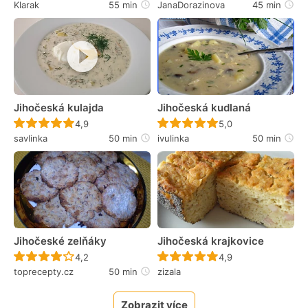
Klarak
55 min
JanaDorazinova
45 min
Jihočeská kulajda
Jihočeská kudlaná
Recept ještě nebyl hodnocen
Recept ještě nebyl 
4,9
5,0
savlinka
50 min
ivulinka
50 min
Jihočeské zelňáky
Jihočeská krajkovice
Recept ještě nebyl hodnocen
Recept ještě nebyl 
4,2
4,9
toprecepty.cz
50 min
zizala
Zobrazit více