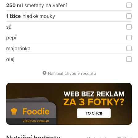
250 ml
smetany na vaření
1 lžíce
hladké mouky
sůl
pepř
majoránka
olej
Nahlásit chybu v receptu