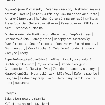
Pomazánky
|
Zelenina – recepty
|
Nakládání masa a
Doporučujeme:
potravin
|
Tortilla
|
Dezerty a zákusky
|
Jak na odpalované těsto
|
Americké brambory
|
Řeřicha
|
Co se děje na zahradě
|
Svíčková
|
Pravá focaccia
|
Šlehačková bábovka
|
Zelná polévka
|
Zálivky na
salát
|
Třešňová bublanina
Krůtí maso
|
Mleté maso
|
Vepřové maso
|
Oblíbené kategorie:
Bramborová jídla
|
Pomalý hrnec
|
Recepty pro začátečníky
|
Rychlé recepty
|
Snadné recepty
|
Pomazánky
|
Sladké recepty
|
Dietní recepty
|
Česká kuchyně
|
Zeleninové saláty
|
Studená
kuchyně
|
Dorty
Čokoládové muffiny
|
Fazolky na smetaně
|
Populární recepty:
Buchtičky s krémem
|
Rajská omáčka
|
Bramborový guláš
|
Cheesecake
|
Čočková polévka
|
Zapečené brambory s uzeným
|
Koprová omáčka
|
Holandský řízek
|
Míša řezy
|
Kuře na paprice
|
Langoše
|
Hraběnčiny řezy
|
Lečo
|
Nadýchaný perník
|
Rychlý
oběd
|
Bublanina
Recepty
Salát s burratou a balzamikem
Kuřecí prsa na kari s fazolkami