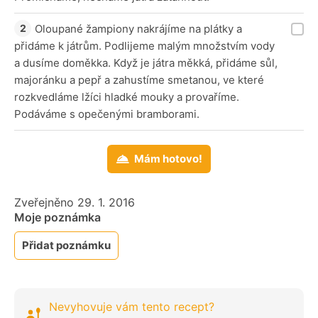
Oloupané žampiony nakrájíme na plátky a
přidáme k játrům. Podlijeme malým množstvím vody
a dusíme doměkka. Když je játra měkká, přidáme sůl,
majoránku a pepř a zahustíme smetanou, ve které
rozkvedláme lžíci hladké mouky a provaříme.
Podáváme s opečenými bramborami.
Mám hotovo!
Zveřejněno 29. 1. 2016
Moje poznámka
Přidat poznámku
Nevyhovuje vám tento recept?