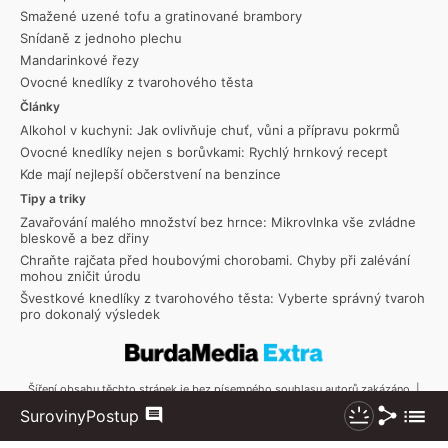
Smažené uzené tofu a gratinované brambory
Snídaně z jednoho plechu
Mandarinkové řezy
Ovocné knedlíky z tvarohového těsta
Články
Alkohol v kuchyni: Jak ovlivňuje chuť, vůni a přípravu pokrmů
Ovocné knedlíky nejen s borůvkami: Rychlý hrnkový recept
Kde mají nejlepší občerstvení na benzince
Tipy a triky
Zavařování malého množství bez hrnce: Mikrovlnka vše zvládne
bleskově a bez dřiny
Chraňte rajčata před houbovými chorobami. Chyby při zalévání
mohou zničit úrodu
Švestkové knedlíky z tvarohového těsta: Vyberte správný tvaroh
pro dokonalý výsledek
Šíření obsahu těchto stránek je bez písemného souhlasu autorů zakázáno. |
Copyright © 2026 Toprecepty.cz
Sdílet
Zobraz
Suroviny
Postup
Komentáře
Nezhasínat
více