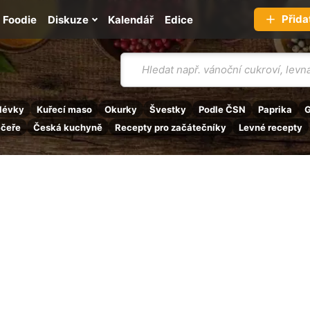
Přida
Foodie
Diskuze
Kalendář
Edice
Vyhledávání
lévky
Kuřecí maso
Okurky
Švestky
Podle ČSN
Paprika
G
ečeře
Česká kuchyně
Recepty pro začátečníky
Levné recepty