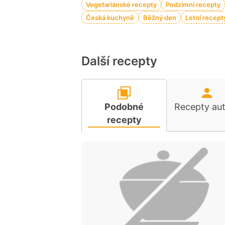
Vegetariánské recepty
Podzimní recepty
Česká kuchyně
Běžný den
Letní recept
Další recepty
Podobné
Recepty au
recepty