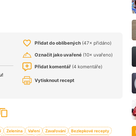
Přidat do oblíbených
(47× přidáno)
Označit jako uvařené
(10× uvařeno)
Přidat komentář
(4 komentáře)
u!
Vytisknout recept
í
Zelenina
Vaření
Zavařování
Bezlepkové recepty