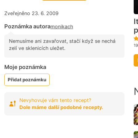
Zveřejněno 23. 6. 2009
I
Poznámka autora
monikach
p
Nemusíme ani zavařovat, stačí když se nechá
1
zelí ve sklenicích uležet.
Moje poznámka
Přidat poznámku
Nevyhovuje vám tento recept?
Dole máme další podobné recepty.