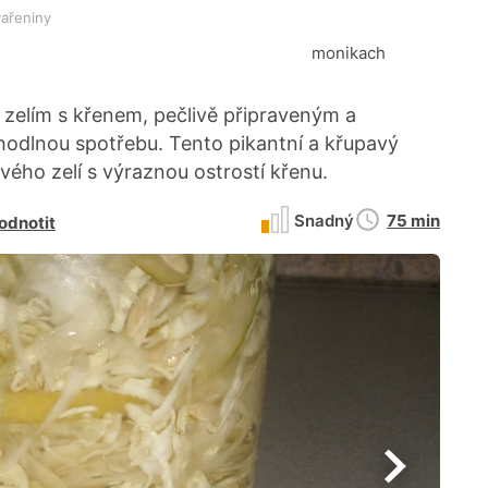
vařeniny
monikach
 zelím s křenem, pečlivě připraveným a
hodlnou spotřebu. Tento pikantní a křupavý
ého zelí s výraznou ostrostí křenu.
Doba
Snadný
75 min
odnotit
přípravy