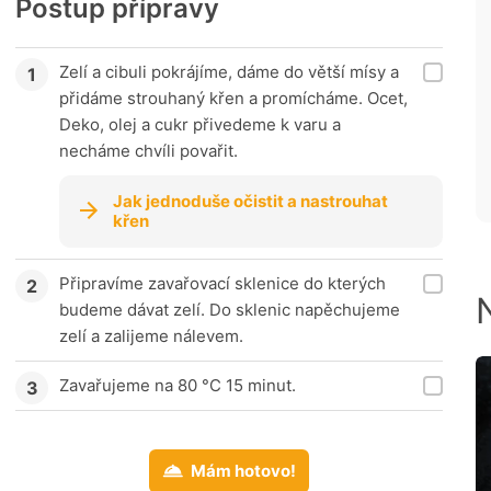
Postup přípravy
Zelí a cibuli pokrájíme, dáme do větší mísy a
přidáme strouhaný křen a promícháme. Ocet,
Deko, olej a cukr přivedeme k varu a
necháme chvíli povařit.
Jak jednoduše očistit a nastrouhat
křen
Připravíme zavařovací sklenice do kterých
budeme dávat zelí. Do sklenic napěchujeme
zelí a zalijeme nálevem.
Zavařujeme na 80 °C 15 minut.
Mám hotovo!