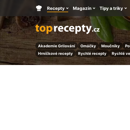
Recepty
Magazín
Tipy a triky
Hlavní
stránka
Akademie Grilování
Omáčky
Moučníky
Po
Hrníčkové recepty
Rychlé recepty
Rychlé v