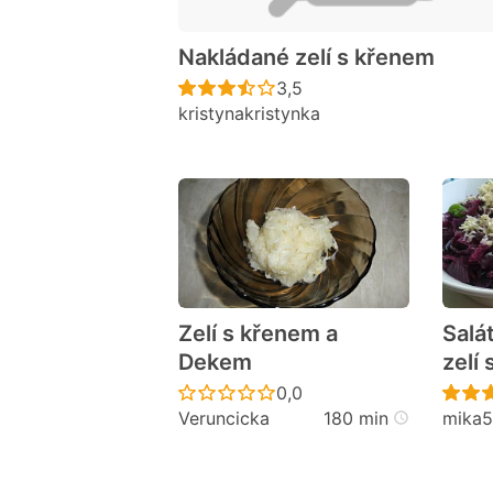
Nakládané zelí s křenem
Recept ještě nebyl hodno
3,5
kristynakristynka
Zelí s křenem a
Salá
Dekem
zelí
Recept ještě nebyl hodno
0,0
Veruncicka
180 min
mika