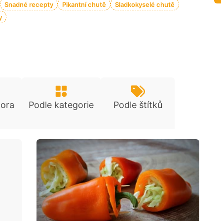
Snadné recepty
Pikantní chutě
Sladkokyselé chutě
y
tora
Podle kategorie
Podle štítků