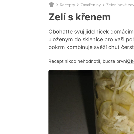
Recepty
Zavařeniny
Zeleninové za
Nacházíte
se
Zelí s křenem
zde:
Obohaťte svůj jídelníček domácím
uloženým do sklenice pro vaši po
pokrm kombinuje svěží chuť čerstv
Recept nikdo nehodnotil, buďte první
Oh