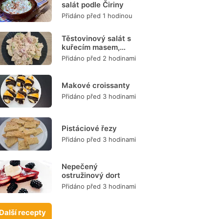
salát podle Čiriny
Přidáno před 1 hodinou
Těstovinový salát s
kuřecím masem,
zeleninou a
Přidáno před 2 hodinami
dresinkem
Makové croissanty
Přidáno před 3 hodinami
Pistáciové řezy
Přidáno před 3 hodinami
Nepečený
ostružinový dort
Přidáno před 3 hodinami
Další recepty