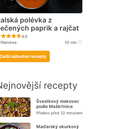
talská polévka z
ečených paprik a rajčat
Recept ještě nebyl hodnocen
4,6
974andrea
55 min
Další náhodné recepty
Nejnovější recepty
Švestkový makovec
podle Maškrtnice
Přidáno před 32 minutami
Maďarský okurkový