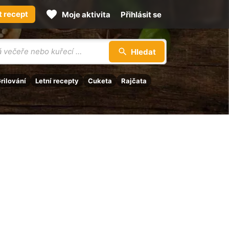
t recept
Moje aktivita
Přihlásit se
Hledat
rilování
Letní recepty
Cuketa
Rajčata