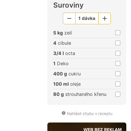
Suroviny
1
dávka
Menší
Větší
porce
porce
5 kg
zelí
4
cibule
3/4 l
octa
1
Deko
400 g
cukru
100 ml
oleje
80 g
strouhaného křenu
Nahlásit chybu v receptu