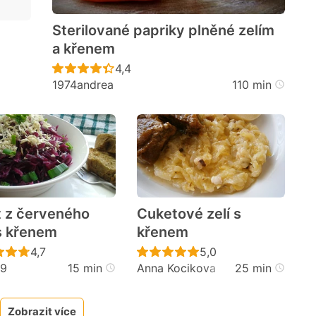
Sterilované papriky plněné zelím
a křenem
cen
Recept ještě nebyl hodnocen
4,4
1974andrea
110 min
t z červeného
Cuketové zelí s
 s křenem
křenem
cen
Recept ještě nebyl hodnocen
Recept ještě nebyl h
4,7
5,0
59
15 min
Anna Kocikova
25 min
Zobrazit více