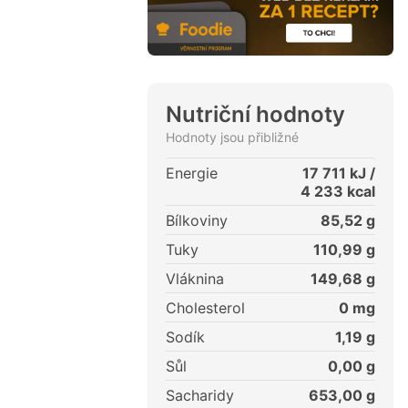
Nutriční hodnoty
Hodnoty jsou přibližné
Energie
17 711
kJ /
4 233
kcal
Bílkoviny
85,52
g
Tuky
110,99
g
Vláknina
149,68
g
Cholesterol
0
mg
Sodík
1,19
g
Sůl
0,00
g
Sacharidy
653,00
g