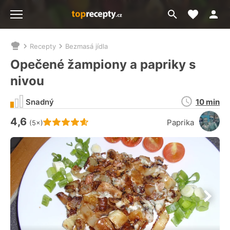
Moje akt
Přejít
Menu
na
vyhledávání
Recepty
Bezmasá jídla
Nacházíte
se
Opečené žampiony a papriky s
zde:
nivou
Doba
Snadný
10 min
přípravy
4,6
Hodnocení receptu je
Paprika
(5×)