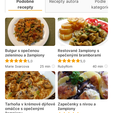
Podobné
Recepty autora
Podle
recepty
kategorie
Bulgur s opečenou
Restované žampiony s
zeleninou a žampiony
opečenými bramborami
Recept ještě nebyl hodnocen
Recept ještě nebyl 
5,0
5,0
Marie Svarcova
25 min
RubyRom
40 min
Tarhoňa v krémové dýňové
Zapečenky s nivou a
omáčce s opečenými
žampiony