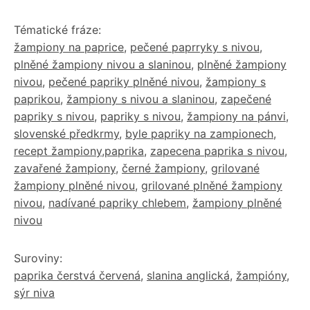
Tématické fráze:
žampiony na paprice
,
pečené paprryky s nivou
,
plněné žampiony nivou a slaninou
,
plněné žampiony
nivou
,
pečené papriky plněné nivou
,
žampiony s
paprikou
,
žampiony s nivou a slaninou
,
zapečené
papriky s nivou
,
papriky s nivou
,
žampiony na pánvi
,
slovenské předkrmy
,
byle papriky na zampionech
,
recept žampiony,paprika
,
zapecena paprika s nivou
,
zavařené žampiony
,
černé žampiony
,
grilované
žampiony plněné nivou
,
grilované plněné žampiony
nivou
,
nadívané papriky chlebem
,
žampiony plněné
nivou
Suroviny:
paprika čerstvá červená
,
slanina anglická
,
žampióny
,
sýr niva