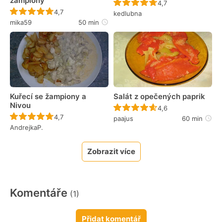
žampiony
Recept ještě nebyl 
4,7
Recept ještě nebyl hodnocen
4,7
kedlubna
mika59
50 min
Kuřecí se žampiony a
Salát z opečených paprik
Nivou
Recept ještě nebyl 
4,6
Recept ještě nebyl hodnocen
4,7
paajus
60 min
AndrejkaP.
Zobrazit více
Komentáře
(1)
Přidat komentář