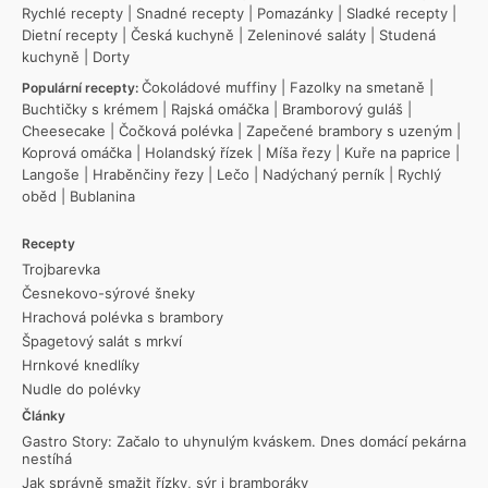
Rychlé recepty
|
Snadné recepty
|
Pomazánky
|
Sladké recepty
|
Dietní recepty
|
Česká kuchyně
|
Zeleninové saláty
|
Studená
kuchyně
|
Dorty
Čokoládové muffiny
|
Fazolky na smetaně
|
Populární recepty:
Buchtičky s krémem
|
Rajská omáčka
|
Bramborový guláš
|
Cheesecake
|
Čočková polévka
|
Zapečené brambory s uzeným
|
Koprová omáčka
|
Holandský řízek
|
Míša řezy
|
Kuře na paprice
|
Langoše
|
Hraběnčiny řezy
|
Lečo
|
Nadýchaný perník
|
Rychlý
oběd
|
Bublanina
Recepty
Trojbarevka
Česnekovo-sýrové šneky
Hrachová polévka s brambory
Špagetový salát s mrkví
Hrnkové knedlíky
Nudle do polévky
Články
Gastro Story: Začalo to uhynulým kváskem. Dnes domácí pekárna
nestíhá
Jak správně smažit řízky, sýr i bramboráky