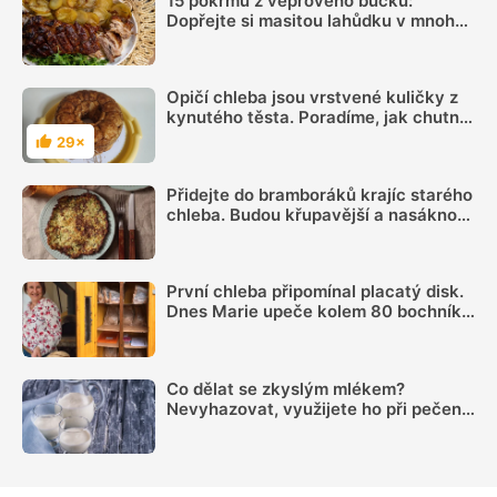
15 pokrmů z vepřového bůčku:
Dopřejte si masitou lahůdku v mnoha
podobách
Opičí chleba jsou vrstvené kuličky z
kynutého těsta. Poradíme, jak chutný
trhací chléb upéct
29×
Hodnocení
Přidejte do bramboráků krajíc starého
chleba. Budou křupavější a nasáknou
méně oleje
První chleba připomínal placatý disk.
Dnes Marie upeče kolem 80 bochníků
týdně a prodává je ze samoobslužné
skříně
Co dělat se zkyslým mlékem?
Nevyhazovat, využijete ho při pečení i
na zahradě