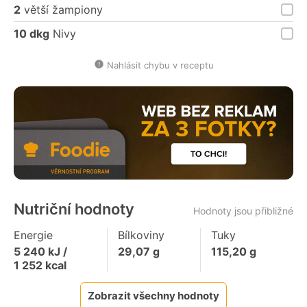
2
větší žampiony
10 dkg
Nivy
Nahlásit chybu v receptu
Nutriční hodnoty
Hodnoty jsou přibližné
Energie
Bílkoviny
Tuky
5 240
kJ /
29,07
g
115,20
g
1 252
kcal
Zobrazit všechny hodnoty