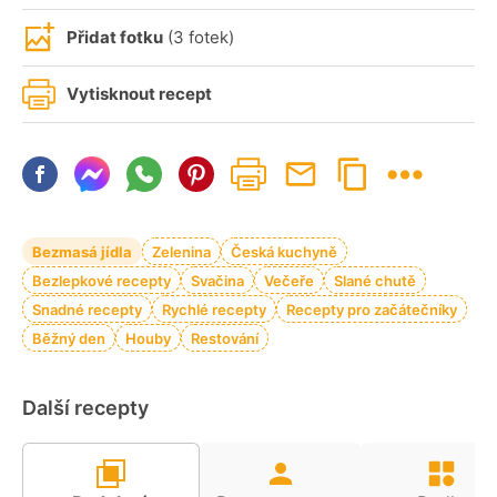
Přidat fotku
(3 fotek)
Vytisknout recept
Bezmasá jídla
Zelenina
Česká kuchyně
Bezlepkové recepty
Svačina
Večeře
Slané chutě
Snadné recepty
Rychlé recepty
Recepty pro začátečníky
Běžný den
Houby
Restování
Další recepty