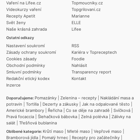
Vaření na Lifee.cz
Topmoucniky.cz
Videokurzy vaření
Topgrilovani.cz
Recepty Apetit
Marianne
Svět ženy
ELLE
Naše krásná zahrada
Lifee
Ostatní odkazy
Nastavení soukromí
RSS
Zásady ochrany soukromí
Kariéra v Topreceptech
Cookies zásady
Foodie
Obchodní podmínky
Nahlásit
Smluvní podmínky
Transparency report
Redakční etický kodex
Kontakt
Inzerce
Pomazánky
|
Zelenina – recepty
|
Nakládání masa a
Doporučujeme:
potravin
|
Tortilla
|
Dezerty a zákusky
|
Jak na odpalované těsto
|
Americké brambory
|
Řeřicha
|
Co se děje na zahradě
|
Svíčková
|
Pravá focaccia
|
Šlehačková bábovka
|
Zelná polévka
|
Zálivky na
salát
|
Třešňová bublanina
Krůtí maso
|
Mleté maso
|
Vepřové maso
|
Oblíbené kategorie:
Bramborová jídla
|
Pomalý hrnec
|
Recepty pro začátečníky
|