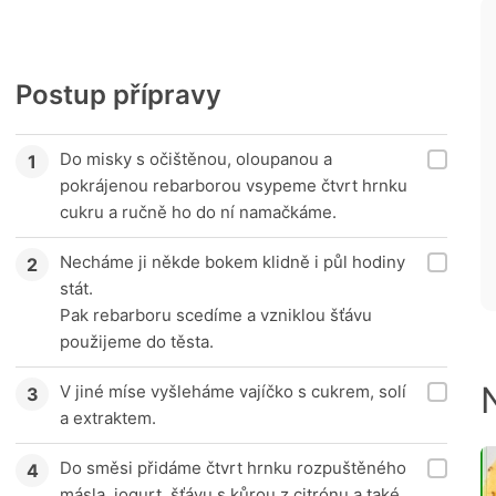
Postup přípravy
Do misky s očištěnou, oloupanou a
pokrájenou rebarborou vsypeme čtvrt hrnku
cukru a ručně ho do ní namačkáme.
Necháme ji někde bokem klidně i půl hodiny
stát.
Pak rebarboru scedíme a vzniklou šťávu
použijeme do těsta.
V jiné míse vyšleháme vajíčko s cukrem, solí
a extraktem.
Do směsi přidáme čtvrt hrnku rozpuštěného
másla, jogurt, šťávu s kůrou z citrónu a také