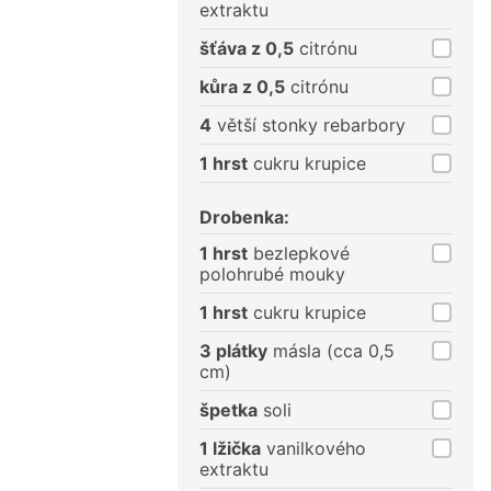
extraktu
šťáva z 0,5
citrónu
kůra z 0,5
citrónu
4
větší stonky rebarbory
1 hrst
cukru krupice
Drobenka:
1 hrst
bezlepkové
polohrubé mouky
1 hrst
cukru krupice
3 plátky
másla (cca 0,5
cm)
špetka
soli
1 lžička
vanilkového
extraktu