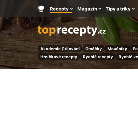
Recepty
Magazín
Tipy a triky
Hlavní
stránka
Akademie Grilování
Omáčky
Moučníky
Po
Hrníčkové recepty
Rychlé recepty
Rychlé v