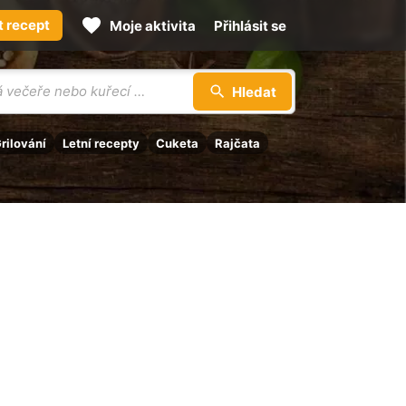
t recept
Moje aktivita
Přihlásit se
Hledat
rilování
Letní recepty
Cuketa
Rajčata