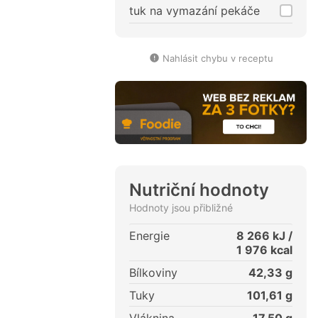
tuk na vymazání pekáče
Nahlásit chybu v receptu
Nutriční hodnoty
Hodnoty jsou přibližné
Energie
8 266
kJ /
1 976
kcal
Bílkoviny
42,33
g
Tuky
101,61
g