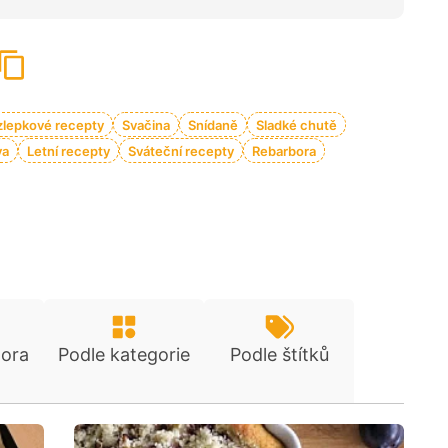
lepkové recepty
Svačina
Snídaně
Sladké chutě
va
Letní recepty
Sváteční recepty
Rebarbora
tora
Podle kategorie
Podle štítků