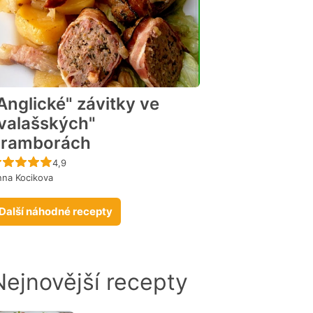
Anglické" závitky ve
valašských"
bramborách
Recept ještě nebyl hodnocen
4,9
na Kocikova
Další náhodné recepty
Nejnovější recepty