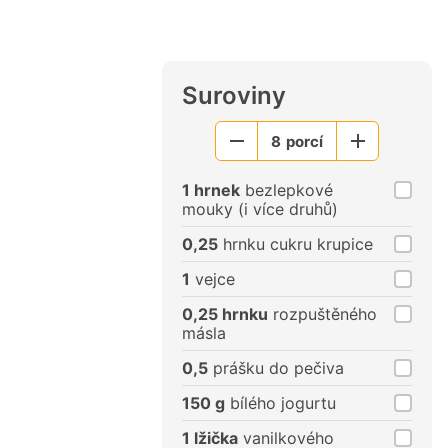
Suroviny
8
porcí
Menší
Větší
porce
porce
1 hrnek
bezlepkové
mouky (i více druhů)
0,25
hrnku cukru krupice
1
vejce
0,25 hrnku
rozpuštěného
másla
0,5
prášku do pečiva
150 g
bílého jogurtu
1 lžička
vanilkového