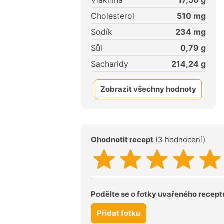
Vláknina
17,50
g
Cholesterol
510
mg
Sodík
234
mg
Sůl
0,79
g
Sacharidy
214,24
g
Zobrazit všechny hodnoty
Ohodnotit recept
(3 hodnocení)
Podělte se o fotky uvařeného recept
Přidat fotku