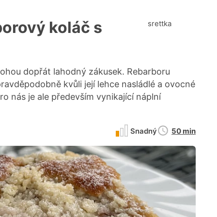
orový koláč s
srettka
i mohou dopřát lahodný zákusek. Rebarboru
ravděpodobně kvůli její lehce nasládlé a ovocné
ro nás je ale především vynikající náplní
Doba
Snadný
50 min
přípravy