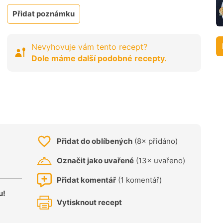
Přidat poznámku
Nevyhovuje vám tento recept?
Dole máme další podobné recepty.
Přidat do oblíbených
(8× přidáno)
Označit jako uvařené
(13× uvařeno)
Přidat komentář
(1 komentář)
u!
Vytisknout recept