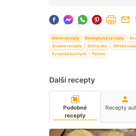
Dietní recepty
Bezlepkové recepty
Bez
Snadné recepty
Běžný den
Dětská osla
Evropská kuchyně
Pečení
Další recepty
Podobné
Recepty au
recepty