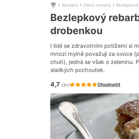
Recepty
Dietní recepty
Bezlepkové
Nacházíte
se
Bezlepkový rebarb
zde:
drobenkou
I lidé se zdravotními potížemi s
mnozí mylně považují za ovoce (p
chuti), jedná se však o zeleninu. P
sladkých pochoutek.
4,7
Hodnocení receptu je
Ohodnotit
(3×)