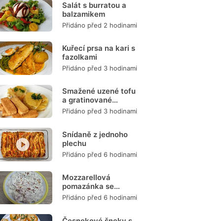
Salát s burratou a
balzamikem
Přidáno před 2 hodinami
Kuřecí prsa na kari s
fazolkami
Přidáno před 3 hodinami
Smažené uzené tofu
a gratinované
brambory
Přidáno před 3 hodinami
Snídaně z jednoho
plechu
Přidáno před 6 hodinami
Mozzarellová
pomazánka se
šunkou
Přidáno před 6 hodinami
Česnekové šneky s