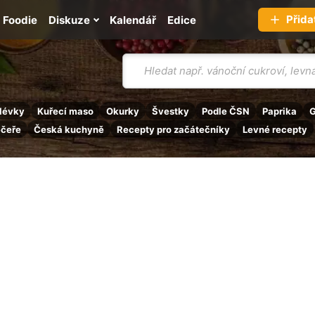
Přida
Foodie
Diskuze
Kalendář
Edice
Vyhledávání
lévky
Kuřecí maso
Okurky
Švestky
Podle ČSN
Paprika
G
ečeře
Česká kuchyně
Recepty pro začátečníky
Levné recepty