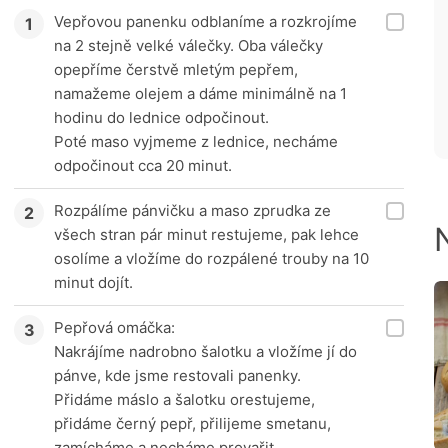
Vepřovou panenku odblaníme a rozkrojíme
na 2 stejně velké válečky. Oba válečky
opepříme čerstvě mletým pepřem,
namažeme olejem a dáme minimálně na 1
hodinu do lednice odpočinout.
Poté maso vyjmeme z lednice, necháme
odpočinout cca 20 minut.
Rozpálíme pánvičku a maso zprudka ze
všech stran pár minut restujeme, pak lehce
osolíme a vložíme do rozpálené trouby na 10
minut dojít.
Pepřová omáčka:
Nakrájíme nadrobno šalotku a vložíme jí do
pánve, kde jsme restovali panenky.
Přidáme máslo a šalotku orestujeme,
přidáme černý pepř, přilijeme smetanu,
zamícháme a necháme provařit.