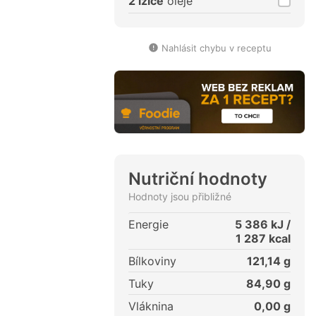
2 lžíce
oleje
Nahlásit chybu v receptu
Nutriční hodnoty
Hodnoty jsou přibližné
Energie
5 386
kJ /
1 287
kcal
Bílkoviny
121,14
g
Tuky
84,90
g
Vláknina
0,00
g