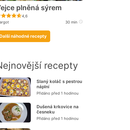
ejce plněná sýrem
Recept ještě nebyl hodnocen
4,6
argot
30 min
Další náhodné recepty
Nejnovější recepty
Slaný koláč s pestrou
náplní
Přidáno před 1 hodinou
Dušená krkovice na
česneku
Přidáno před 1 hodinou