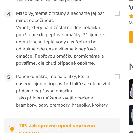
V
Maso vyjmeme z trouby a necháme jej pár
minut odpočinout.
M
Výpek, který nám zůstal na dně pekáčku
použijeme do pepřové omáčky. Přilijeme k
němu trochu teplé vody a vařečkou ho
odlepíme ode dna a vlijeme k pepřové
omáčce. Pepřovou omáčku promícháme a
povaříme, dle chuti případně osolíme.
Panenku nakrájíme na plátky, které
naservírujeme doprostřed talíře a kolem lžící
přidáme pepřovou omáčku.
Jako přílohu můžeme zvojit opečené
brambory, baby brambory, hranolky, krokety.
TIP: Jak správně upéct vepřovou
panenku