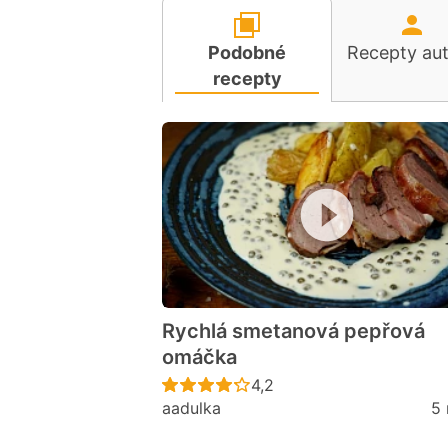
Podobné
Recepty au
recepty
Rychlá smetanová pepřová
omáčka
Recept ještě nebyl hodno
4,2
aadulka
5 