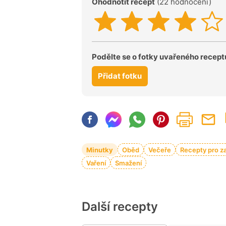
Ohodnotit recept
(22 hodnocení)
Podělte se o fotky uvařeného recept
Přidat fotku
Minutky
Oběd
Večeře
Recepty pro z
Vaření
Smažení
Další recepty