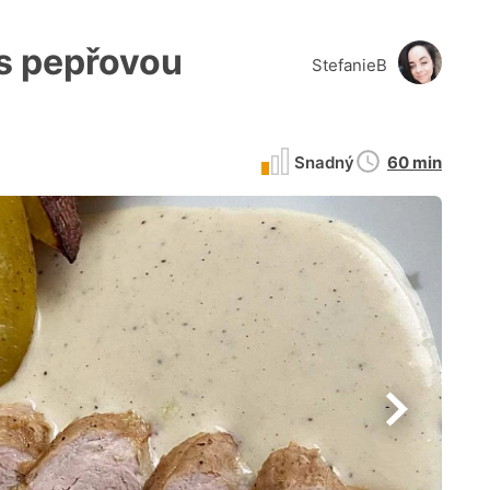
s pepřovou
StefanieB
Doba
Snadný
60 min
přípravy