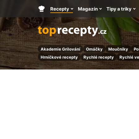
Recepty
Magazín
Tipy a triky
Hlavní
stránka
Akademie Grilování
Omáčky
Moučníky
Po
Hrníčkové recepty
Rychlé recepty
Rychlé v