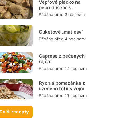
Vepřové plecko na
pepři dušené v
remosce
Přidáno před 3 hodinami
Cuketové „matjesy“
Přidáno před 4 hodinami
Caprese z pečených
rajčat
Přidáno před 12 hodinami
Rychlá pomazánka z
uzeného tofu s vejci
Přidáno před 16 hodinami
Další recepty