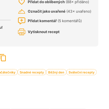
Přidat do oblíbených
(88× přidáno)
Označit jako uvařené
(43× uvařeno)
Přidat komentář
(5 komentářů)
u!
Vytisknout recept
ačátečníky
Snadné recepty
Běžný den
Sváteční recepty