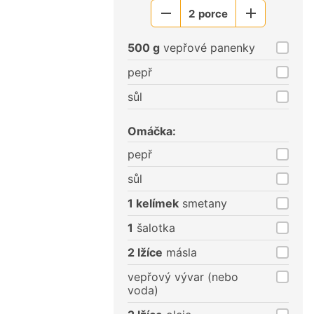
2
porce
Menší
Větší
porce
porce
500 g
vepřové panenky
pepř
sůl
Omáčka:
pepř
sůl
1 kelímek
smetany
1
šalotka
2 lžíce
másla
vepřový vývar (nebo
voda)