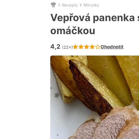
Recepty
Minutky
Nacházíte
se
Vepřová panenka 
zde:
omáčkou
4,2
Hodnocení receptu je
Ohodnotit
(22×)