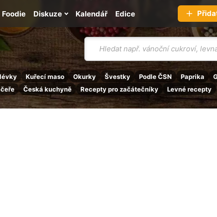
Přida
Foodie
Diskuze
Kalendář
Edice
Vyhledávání
lévky
Kuřecí maso
Okurky
Švestky
Podle ČSN
Paprika
G
ečeře
Česká kuchyně
Recepty pro začátečníky
Levné recepty