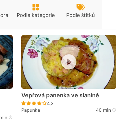
tora
Podle kategorie
Podle štítků
Vepřová panenka ve slanině
Recept ještě nebyl hodnocen
4,3
Papunka
40 min
cen
min