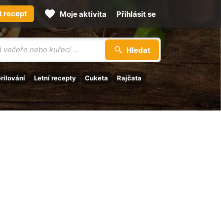
t recept
Moje aktivita
Přihlásit se
Hledat
rilování
Letní recepty
Cuketa
Rajčata