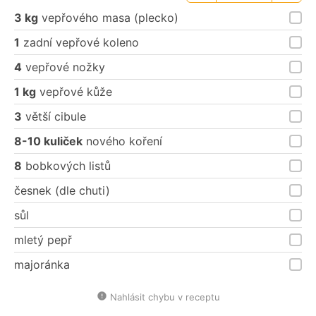
porce
porce
3 kg
vepřového masa (plecko)
1
zadní vepřové koleno
4
vepřové nožky
1 kg
vepřové kůže
3
větší cibule
8-10 kuliček
nového koření
8
bobkových listů
česnek (dle chuti)
sůl
mletý pepř
majoránka
Nahlásit chybu v receptu