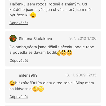
Tlačenku jsem rozdal rodině a známým. Od
každého jsem slyšel jen chválu... prý jsem měl
být řezník!!!
Odpovědět
9. 1. 2010 17:00
Simona Skolakova
Colombo,včera jsme dělali tlačenku podle tebe
a povedla se dávám bodík
Odpovědět
18. 11. 2009 12:35
milena999
blázníte?Držím dietu a ted tohle!!!Sliny mám
na klávesnici
Odpovědět