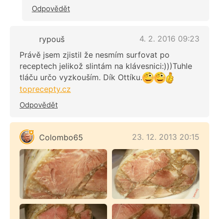
Odpovědět
4. 2. 2016 09:23
rypouš
Právě jsem zjistil že nesmím surfovat po
receptech jelikož slintám na klávesnici:)))Tuhle
tláču určo vyzkouším. Dík Ottíku.
toprecepty.cz
Odpovědět
23. 12. 2013 20:15
Colombo65