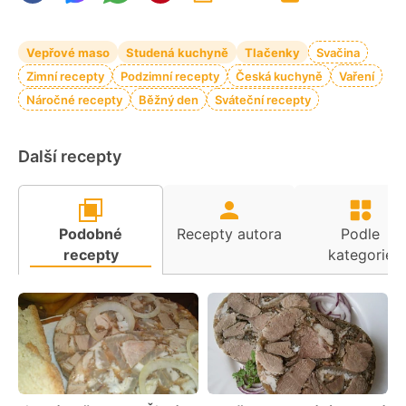
Vepřové maso
Studená kuchyně
Tlačenky
Svačina
Zimní recepty
Podzimní recepty
Česká kuchyně
Vaření
Náročné recepty
Běžný den
Sváteční recepty
Další recepty
Podobné
Recepty autora
Podle
recepty
kategorie