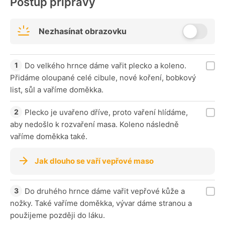
Postup přípravy
Nezhasínat obrazovku
Do velkého hrnce dáme vařit plecko a koleno.
Přidáme oloupané celé cibule, nové koření, bobkový
list, sůl a vaříme doměkka.
Plecko je uvařeno dříve, proto vaření hlídáme,
aby nedošlo k rozvaření masa. Koleno následně
vaříme doměkka také.
Jak dlouho se vaří vepřové maso
Do druhého hrnce dáme vařit vepřové kůže a
nožky. Také vaříme doměkka, vývar dáme stranou a
použijeme později do láku.