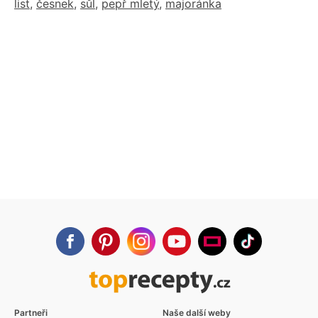
list
,
česnek
,
sůl
,
pepř mletý
,
majoránka
Partneři
Naše další weby