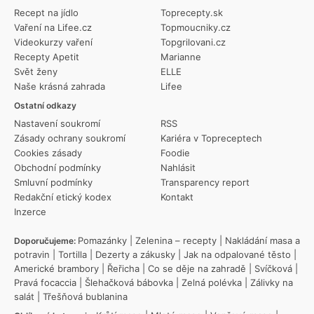
Recept na jídlo
Toprecepty.sk
Vaření na Lifee.cz
Topmoucniky.cz
Videokurzy vaření
Topgrilovani.cz
Recepty Apetit
Marianne
Svět ženy
ELLE
Naše krásná zahrada
Lifee
Ostatní odkazy
Nastavení soukromí
RSS
Zásady ochrany soukromí
Kariéra v Topreceptech
Cookies zásady
Foodie
Obchodní podmínky
Nahlásit
Smluvní podmínky
Transparency report
Redakční etický kodex
Kontakt
Inzerce
Pomazánky
|
Zelenina – recepty
|
Nakládání masa a
Doporučujeme:
potravin
|
Tortilla
|
Dezerty a zákusky
|
Jak na odpalované těsto
|
Americké brambory
|
Řeřicha
|
Co se děje na zahradě
|
Svíčková
|
Pravá focaccia
|
Šlehačková bábovka
|
Zelná polévka
|
Zálivky na
salát
|
Třešňová bublanina