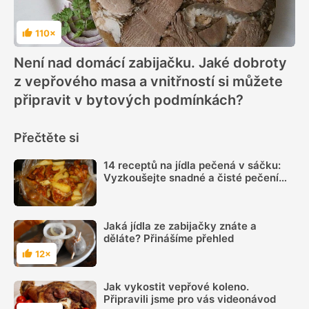
110×
Hodnocení
Není nad domácí zabijačku. Jaké dobroty
z vepřového masa a vnitřností si můžete
připravit v bytových podmínkách?
Přečtěte si
14 receptů na jídla pečená v sáčku:
Vyzkoušejte snadné a čisté pečení
plné chuti
Jaká jídla ze zabijačky znáte a
děláte? Přinášíme přehled
12×
Hodnocení
Jak vykostit vepřové koleno.
Připravili jsme pro vás videonávod