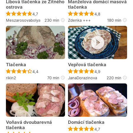
Libová tlačenka ze Žitného
Manželova domácí masová
ostrova
tlačenka
Recept ještě nebyl hodnocen
Recept ještě nebyl 
4,7
4,8
Meszarosovabolya
230 min
Zdenka +++
180 min
Tlačenka
Vepřová tlačenka
Recept ještě nebyl hodnocen
Recept ještě nebyl 
4,4
4,9
rikin2
70 min
JanaDorazinova
220 min
Voňavá dvoubarevná
Domácí tlačenka
tlačenka
Recept ještě nebyl 
4,7