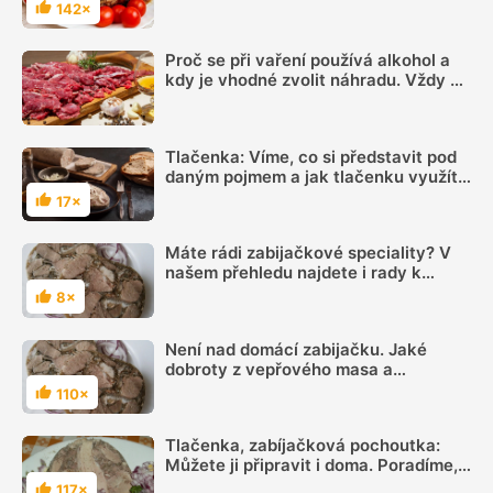
142×
Hodnocení
Proč se při vaření používá alkohol a
kdy je vhodné zvolit náhradu. Vždy se
totiž neodpaří
Tlačenka: Víme, co si představit pod
daným pojmem a jak tlačenku využít
v kuchyni
17×
Hodnocení
Máte rádi zabijačkové speciality? V
našem přehledu najdete i rady k
domácí výrobě
8×
Hodnocení
Není nad domácí zabijačku. Jaké
dobroty z vepřového masa a
vnitřností si můžete připravit v
110×
Hodnocení
bytových podmínkách?
Tlačenka, zabíjačková pochoutka:
Můžete ji připravit i doma. Poradíme,
jak na to
117×