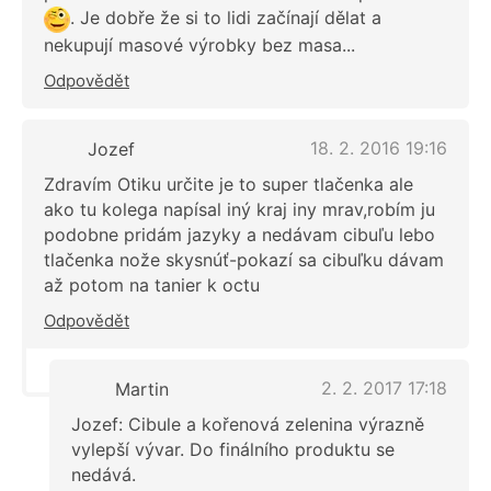
. Je dobře že si to lidi začínají dělat a
nekupují masové výrobky bez masa...
Odpovědět
18. 2. 2016 19:16
Jozef
Zdravím Otiku určite je to super tlačenka ale
ako tu kolega napísal iný kraj iny mrav,robím ju
podobne pridám jazyky a nedávam cibuľu lebo
tlačenka nože skysnúť-pokazí sa cibuľku dávam
až potom na tanier k octu
Odpovědět
2. 2. 2017 17:18
Martin
Jozef: Cibule a kořenová zelenina výrazně
vylepší vývar. Do finálního produktu se
nedává.