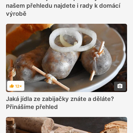
našem přehledu najdete i rady k domácí
výrobě
12×
Hodnocení
Jaká jídla ze zabijačky znáte a děláte?
Přinášíme přehled