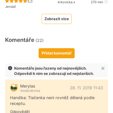
Recept ještě nebyl hodnocen
5,0
krkovicka.x
270 min
Jenda1
Zobrazit více
Komentáře
(22)
Přidat komentář
Komentáře jsou řazeny od nejnovějších.
Odpovědi k nim se zobrazují od nejstarších.
Merylas
28. 11. 2019 11:43
moderátorka
Handika: Tlačenka není rovněž dělaná podle
receptu.
Odpovědět