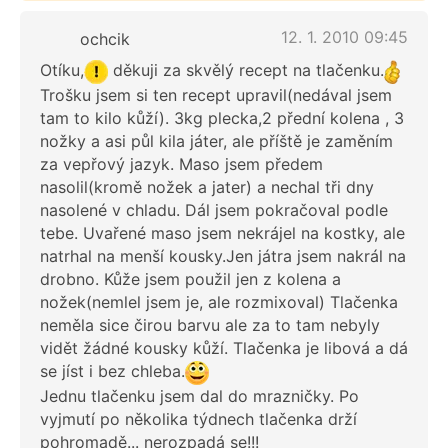
12. 1. 2010 09:45
ochcik
Otíku,
děkuji za skvělý recept na tlačenku.
Trošku jsem si ten recept upravil(nedával jsem
tam to kilo kůží). 3kg plecka,2 přední kolena , 3
nožky a asi půl kila játer, ale příště je zaměním
za vepřový jazyk. Maso jsem předem
nasolil(kromě nožek a jater) a nechal tři dny
nasolené v chladu. Dál jsem pokračoval podle
tebe. Uvařené maso jsem nekrájel na kostky, ale
natrhal na menší kousky.Jen játra jsem nakrál na
drobno. Kůže jsem použil jen z kolena a
nožek(nemlel jsem je, ale rozmixoval) Tlačenka
neměla sice čirou barvu ale za to tam nebyly
vidět žádné kousky kůží. Tlačenka je libová a dá
se jíst i bez chleba.
Jednu tlačenku jsem dal do mrazničky. Po
vyjmutí po několika týdnech tlačenka drží
pohromadě... nerozpadá se!!!