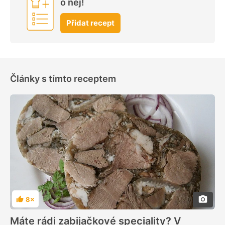
o něj!
Přidat recept
Články s tímto receptem
8×
Hodnocení
Máte rádi zabijačkové speciality? V