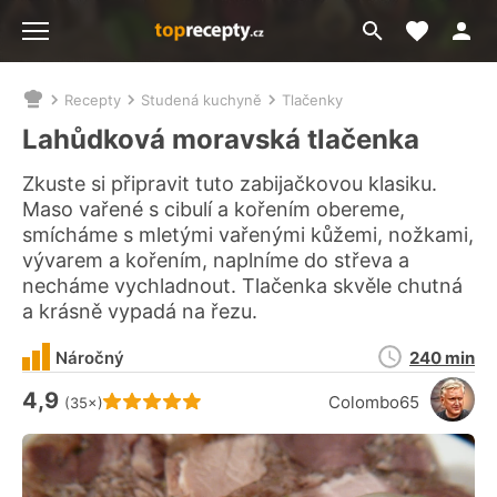
Moje akt
Přejít
Menu
na
vyhledávání
Recepty
Studená kuchyně
Tlačenky
Nacházíte
se
Lahůdková moravská tlačenka
zde:
Zkuste si připravit tuto zabijačkovou klasiku.
Maso vařené s cibulí a kořením obereme,
smícháme s mletými vařenými kůžemi, nožkami,
vývarem a kořením, naplníme do střeva a
necháme vychladnout. Tlačenka skvěle chutná
a krásně vypadá na řezu.
Doba
Náročný
240 min
přípravy
4,9
Hodnocení receptu je
Colombo65
(35×)