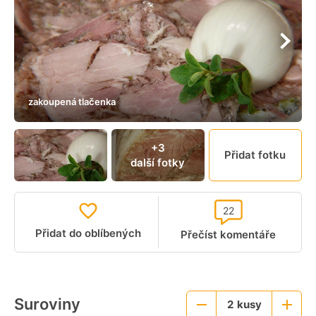
zakoupená tlačenka
+3
Přidat fotku
další fotky
22
Přidat do oblíbených
Přečíst komentáře
Suroviny
2
kusy
Menší
Větší