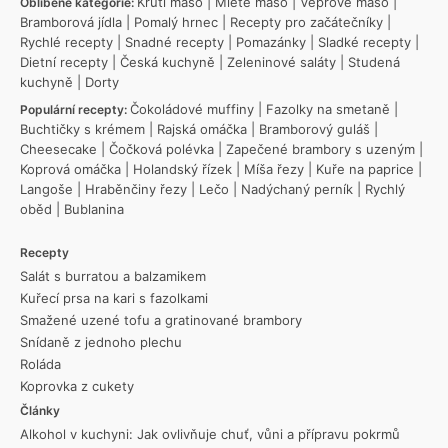
Krůtí maso
|
Mleté maso
|
Vepřové maso
|
Oblíbené kategorie:
Bramborová jídla
|
Pomalý hrnec
|
Recepty pro začátečníky
|
Rychlé recepty
|
Snadné recepty
|
Pomazánky
|
Sladké recepty
|
Dietní recepty
|
Česká kuchyně
|
Zeleninové saláty
|
Studená
kuchyně
|
Dorty
Čokoládové muffiny
|
Fazolky na smetaně
|
Populární recepty:
Buchtičky s krémem
|
Rajská omáčka
|
Bramborový guláš
|
Cheesecake
|
Čočková polévka
|
Zapečené brambory s uzeným
|
Koprová omáčka
|
Holandský řízek
|
Míša řezy
|
Kuře na paprice
|
Langoše
|
Hraběnčiny řezy
|
Lečo
|
Nadýchaný perník
|
Rychlý
oběd
|
Bublanina
Recepty
Salát s burratou a balzamikem
Kuřecí prsa na kari s fazolkami
Smažené uzené tofu a gratinované brambory
Snídaně z jednoho plechu
Roláda
Koprovka z cukety
Články
Alkohol v kuchyni: Jak ovlivňuje chuť, vůni a přípravu pokrmů