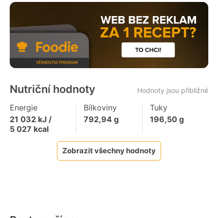
Nutriční hodnoty
Hodnoty jsou přibližné
Energie
Bílkoviny
Tuky
21 032
kJ /
792,94
g
196,50
g
5 027
kcal
Zobrazit všechny hodnoty