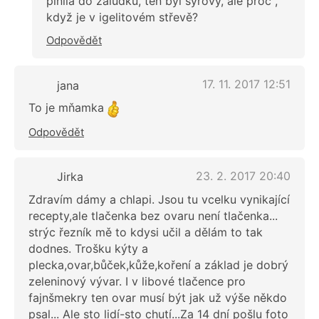
plnila do žaludku, ten byl syrový, ale proč ,
když je v igelitovém střevě?
Odpovědět
17. 11. 2017 12:51
jana
To je mňamka
Odpovědět
23. 2. 2017 20:40
Jirka
Zdravím dámy a chlapi. Jsou tu vcelku vynikající
recepty,ale tlačenka bez ovaru není tlačenka...
strýc řezník mě to kdysi učil a dělám to tak
dodnes. Trošku kýty a
plecka,ovar,bůček,kůže,koření a základ je dobrý
zeleninový vývar. I v libové tlačence pro
fajnšmekry ten ovar musí být jak už výše někdo
psal... Ale sto lidí-sto chutí...Za 14 dní pošlu foto