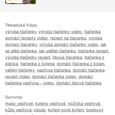
Hodnocení
Tématické fráze:
výroba tlačenky
,
výroba tlačenky video
,
tlačenka
domácí recepty video
,
recept na tlacenku
,
vyroba
domaci tlacenky
,
výroba domácí tlačenky video
,
jak
se dělá tlačenka
,
jak udělat tlačenku
,
tlačenka recept
,
výroba tlačenky recept
,
libova tlacenka
,
tlačenka z
plecka
,
tlačenka z kolena
,
domácí tlačenka z kolen
,
vaření tlačenky
,
vepřova tlačenka
,
domácí tlačenka
recept video
,
domácí tlačenka video
,
domácí
tlačenka vepřova - video
,
domácí libová tlačenka
Suroviny:
maso vepřové
,
koleno vepřové
,
nožička vepřová
,
kůže vepřová
,
cibule
,
koření nové koření
,
bobkový