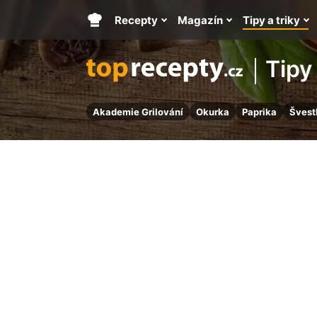
Recepty
Magazín
Tipy a triky
Hlavní
stránka
Tipy 
Akademie Grilování
Okurka
Paprika
Švest