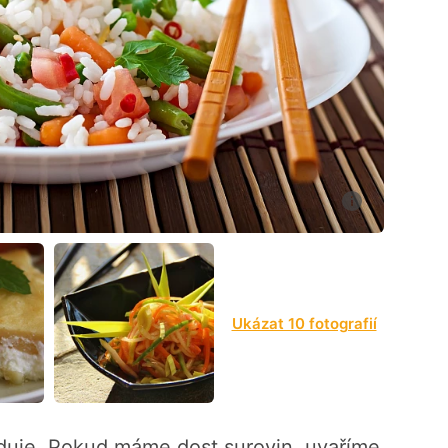
7
Ukázat 10 fotografií
aduje. Pokud máme dost surovin, uvaříme