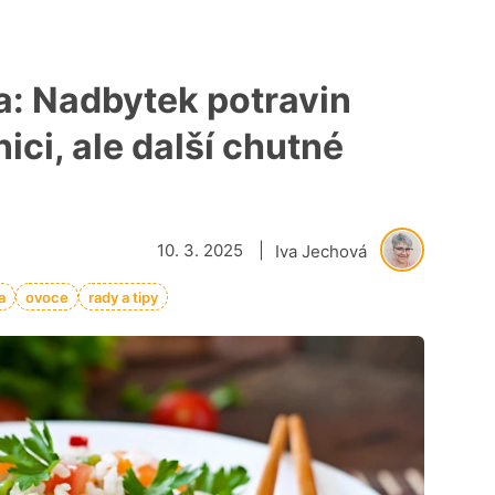
la: Nadbytek potravin
ci, ale další chutné
10. 3. 2025
|
Iva Jechová
a
ovoce
rady a tipy