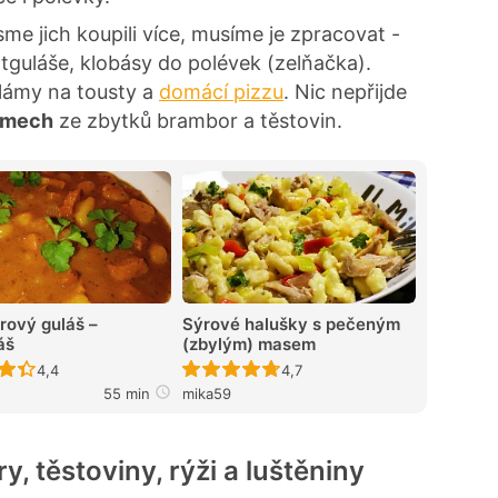
sme jich koupili více, musíme je zpracovat -
tguláše, klobásy do polévek (zelňačka).
alámy na tousty a
domácí pizzu
. Nic nepřijde
rmech
ze zbytků brambor a těstovin.
ový guláš –
Sýrové halušky s pečeným
áš
(zbylým) masem
Recept ještě nebyl hodnocen
Recept ještě nebyl hodnocen
4,4
4,7
55 min
mika59
, těstoviny, rýži a luštěniny