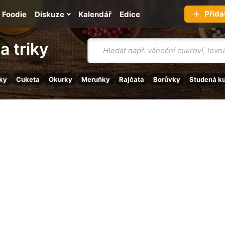
Přida
Foodie
Diskuze
Kalendář
Edice
Vyhledávání
a triky
ky
Cuketa
Okurky
Meruňky
Rajčata
Borůvky
Studená k