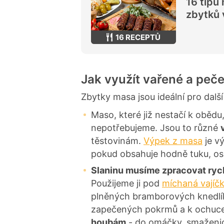
16 tipů
zbytků
16 RECEPTŮ
Jak využít vařené a peč
Zbytky masa jsou ideální pro dalš
Maso, které již nestačí k oběd
nepotřebujeme. Jsou to různé
těstovinám.
Výpek z masa
je v
pokud obsahuje hodně tuku, o
Slaninu musíme zpracovat ryc
Použijeme ji pod
míchaná vajíč
plněných bramborových knedlík
zapečených pokrmů a k ochuce
houbám
- do omáčky, smaženic