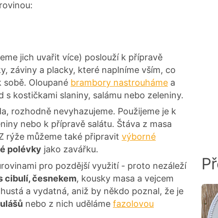
rovinou:
me jich uvařit více) poslouží k přípravě
y, záviny a placky, které naplníme vším, co
k sobě. Oloupané
brambory nastrouháme
a
d s kostičkami slaniny, salámu nebo zeleniny.
da, rozhodně nevyhazujeme. Použijeme je k
niny nebo k přípravě salátu. Štáva z masa
 Z rýže můžeme také připravit
výborné
né polévky
jako zavářku.
Př
urovinami pro pozdější využití - proto nezáleží
s cibulí, česnekem
, kousky masa a vejcem
hustá a vydatná, aniž by někdo poznal, že je
gulášů
nebo z nich uděláme
fazolovou