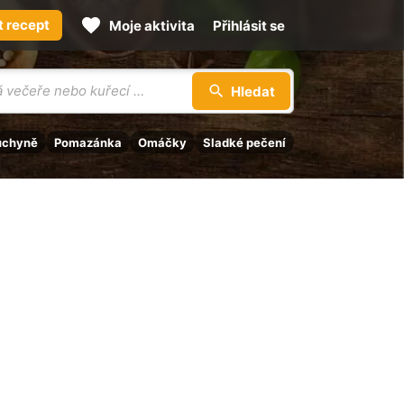
t recept
Moje aktivita
Přihlásit se
Hledat
uchyně
Pomazánka
Omáčky
Sladké pečení