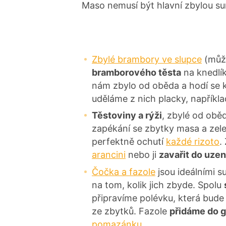
Maso nemusí být hlavní zbylou su
Zbylé brambory ve slupce
(může
bramborového těsta
na knedlík
nám zbylo od oběda a hodí se 
uděláme z nich placky, napříkla
Těstoviny a rýži
, zbylé od obě
zapékání se zbytky masa a zele
perfektně ochutí
každé rizoto
.
arancini
nebo ji
zavařit do uze
Čočka a fazole
jsou ideálními s
na tom, kolik jich zbyde. Spolu
připravíme polévku, která bude 
ze zbytků. Fazole
přidáme do 
pomazánku
.