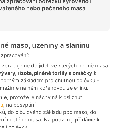
 na zpracování odřezků syrového i
 vařeného nebo pečeného masa
ené maso, uzeniny a slaninu
í zpracování:
u, zpracujeme do jídel, ve kterých hodně masa
vývary, rizota, plněné tortily a omáčky
k
ýborným základem pro chutnou polévku -
smažíme na něm kořenovou zeleninu.
hle
, protože je náchylná k osliznutí.
ka
, na posypání
ů, do cibulového základu pod maso, do
ní mletého masa. Na podzim ji
přidáme k
e i polévky.