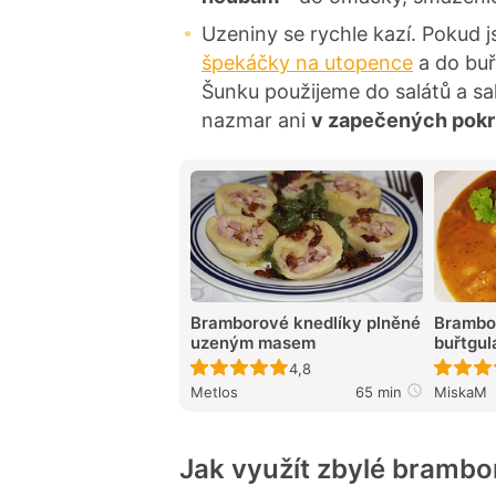
Uzeniny se rychle kazí. Pokud j
špekáčky na utopence
a do buř
Šunku použijeme do salátů a s
nazmar ani
v zapečených pok
Bramborové knedlíky plněné
Brambor
uzeným masem
buřtgul
Recept ještě nebyl hodnocen
4,8
Metlos
65 min
MiskaM
Jak využít zbylé brambory