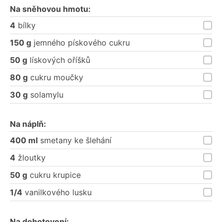
Na sněhovou hmotu:
4
bílky
150 g
jemného pískového cukru
50 g
lískových oříšků
80 g
cukru moučky
30 g
solamylu
Na náplň:
400 ml
smetany ke šlehání
4
žloutky
50 g
cukru krupice
1/4
vanilkového lusku
Na dohotovení: