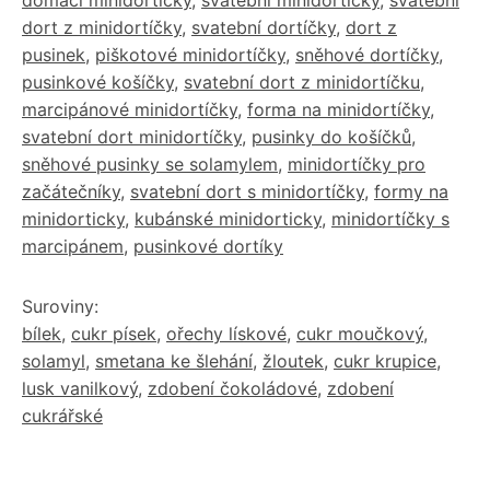
domácí minidortíčky
,
svatební minidortíčky
,
svatební
dort z minidortíčky
,
svatební dortíčky
,
dort z
pusinek
,
piškotové minidortíčky
,
sněhové dortíčky
,
pusinkové košíčky
,
svatební dort z minidortíčku
,
marcipánové minidortíčky
,
forma na minidortíčky
,
svatební dort minidortíčky
,
pusinky do košíčků
,
sněhové pusinky se solamylem
,
minidortíčky pro
začátečníky
,
svatební dort s minidortíčky
,
formy na
minidorticky
,
kubánské minidorticky
,
minidortíčky s
marcipánem
,
pusinkové dortíky
Suroviny:
bílek
,
cukr písek
,
ořechy lískové
,
cukr moučkový
,
solamyl
,
smetana ke šlehání
,
žloutek
,
cukr krupice
,
lusk vanilkový
,
zdobení čokoládové
,
zdobení
cukrářské