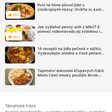
Kvíz na téma původ jídel s
cizokrajnými názvy: Ověřte si, kam
zařadit tradiční pokrmy
15×
Hodnocení
Jak vyšlehat pevný sníh z bílků? S
pomocí videonávodu jej zvládnou i
začátečníci
121×
Hodnocení
14 receptů na jídla pečená v sáčku:
Vyzkoušejte snadné a čisté pečení
plné chuti
Tajemství dokonale křupavých řízků:
Místo části mouky použijte škrob.
Důležitý je ale poměr
Tématické fráze: