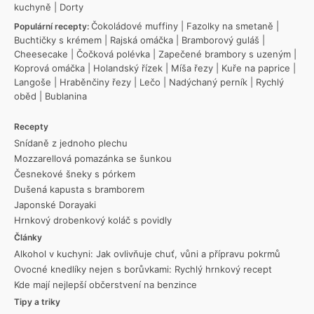
kuchyně
|
Dorty
Čokoládové muffiny
|
Fazolky na smetaně
|
Populární recepty:
Buchtičky s krémem
|
Rajská omáčka
|
Bramborový guláš
|
Cheesecake
|
Čočková polévka
|
Zapečené brambory s uzeným
|
Koprová omáčka
|
Holandský řízek
|
Míša řezy
|
Kuře na paprice
|
Langoše
|
Hraběnčiny řezy
|
Lečo
|
Nadýchaný perník
|
Rychlý
oběd
|
Bublanina
Recepty
Snídaně z jednoho plechu
Mozzarellová pomazánka se šunkou
Česnekové šneky s pórkem
Dušená kapusta s bramborem
Japonské Dorayaki
Hrnkový drobenkový koláč s povidly
Články
Alkohol v kuchyni: Jak ovlivňuje chuť, vůni a přípravu pokrmů
Ovocné knedlíky nejen s borůvkami: Rychlý hrnkový recept
Kde mají nejlepší občerstvení na benzince
Tipy a triky