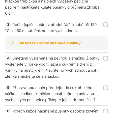
hladkou trubičkou a na plech vyložený pečicím
papírem nastříkejte kulaté pusinky o průměru zhruba
6 cm.
Pečte (spíše sušte) v předehřáté troubě při 120
°C asi 50 minut. Pak nechte vychladnout.
Jak upéct křehké sněhové pusinky
Smetanu vyšlehejte na pevnou šlehačku. Žloutky
vyšlehejte v horké vodní lázni s cukrem a dření z
vanilky na hustý krém. Nechte ho vychladnout a pak
zlehka smíchejte se šlehačkou.
Připravenou náplň přendejte do cukrářského
sáčku s hladkou trubičkou, nastříkejte na polovinu
vychladlých pusinek a přiklopte jejich druhou částí.
Povrch každé naplněné pusinky ozdobte zbylým