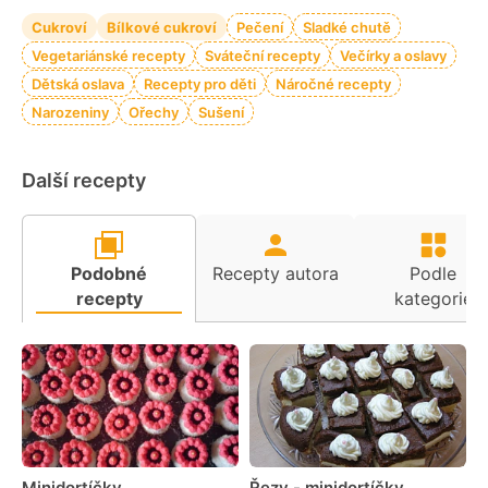
Cukroví
Bílkové cukroví
Pečení
Sladké chutě
Vegetariánské recepty
Sváteční recepty
Večírky a oslavy
Dětská oslava
Recepty pro děti
Náročné recepty
Narozeniny
Ořechy
Sušení
Další recepty
Podobné
Recepty autora
Podle
recepty
kategorie
Minidortíčky
Řezy - minidortíčky