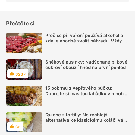
Přečtěte si
Proč se při vaření používá alkohol a
kdy je vhodné zvolit náhradu. Vždy se
totiž neodpaří
Sněhové pusinky: Nadýchané bílkové
cukroví okouzlí hned na první pohled
323×
Hodnocení
15 pokrmů z vepřového bůčku:
Dopřejte si masitou lahůdku v mnoha
podobách
Quiche z tortilly: Nejrychlejší
alternativa ke klasickému koláči vás
nadchne
6×
Hodnocení