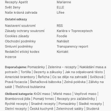
Recepty Apetit
Marianne
Svět ženy
ELLE
Naše krásná zahrada
Lifee
Ostatní odkazy
Nastavení soukromí
RSS
Zásady ochrany soukromí
Kariéra v Topreceptech
Cookies zásady
Foodie
Obchodní podmínky
Nahlásit
Smluvní podmínky
Transparency report
Redakční etický kodex
Kontakt
Inzerce
Pomazánky
|
Zelenina – recepty
|
Nakládání masa a
Doporučujeme:
potravin
|
Tortilla
|
Dezerty a zákusky
|
Jak na odpalované těsto
|
Americké brambory
|
Řeřicha
|
Co se děje na zahradě
|
Svíčková
|
Pravá focaccia
|
Šlehačková bábovka
|
Zelná polévka
|
Zálivky na
salát
|
Třešňová bublanina
Krůtí maso
|
Mleté maso
|
Vepřové maso
|
Oblíbené kategorie:
Bramborová jídla
|
Pomalý hrnec
|
Recepty pro začátečníky
|
Rychlé recepty
|
Snadné recepty
|
Pomazánky
|
Sladké recepty
|
Dietní recepty
|
Česká kuchyně
|
Zeleninové saláty
|
Studená