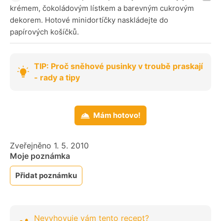
krémem, čokoládovým lístkem a barevným cukrovým
dekorem. Hotové minidortíčky naskládejte do
papírových košíčků.
TIP: Proč sněhové pusinky v troubě praskají
- rady a tipy
Mám hotovo!
Zveřejněno 1. 5. 2010
Moje poznámka
Přidat poznámku
Nevyhovuje vám tento recept?