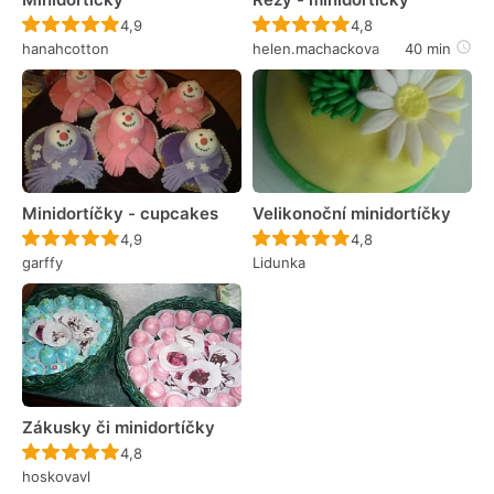
Recept ještě nebyl hodnocen
Recept ještě nebyl 
4,9
4,8
hanahcotton
helen.machackova
40 min
Minidortíčky - cupcakes
Velikonoční minidortíčky
Recept ještě nebyl hodnocen
Recept ještě nebyl 
4,9
4,8
garffy
Lidunka
Zákusky či minidortíčky
Recept ještě nebyl hodnocen
4,8
hoskovavl