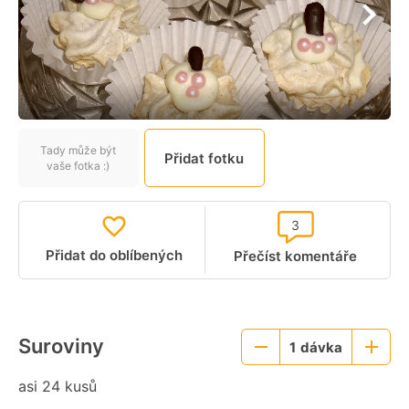
Tady může být
Přidat fotku
vaše fotka :)
3
Přidat do oblíbených
Přečíst komentáře
Suroviny
1
dávka
Menší
Větší
porce
porce
asi 24 kusů