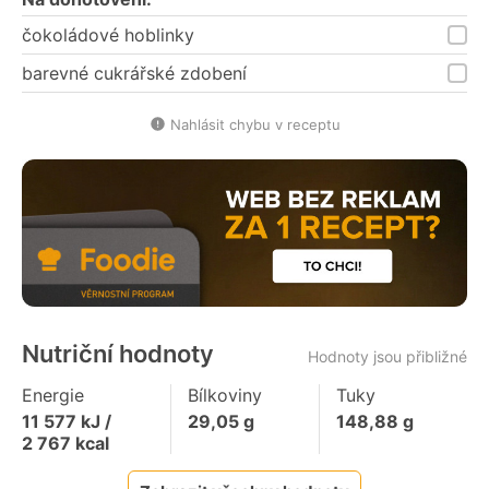
čokoládové hoblinky
barevné cukrářské zdobení
Nahlásit chybu v receptu
Nutriční hodnoty
Hodnoty jsou přibližné
Energie
Bílkoviny
Tuky
11 577
kJ /
29,05
g
148,88
g
2 767
kcal