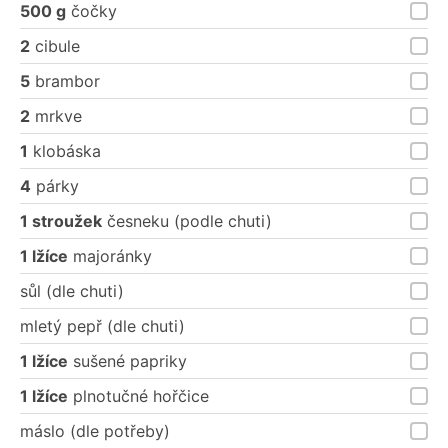
500 g
čočky
2
cibule
5
brambor
2
mrkve
1
klobáska
4
párky
1 stroužek
česneku (podle chuti)
1 lžíce
majoránky
sůl (dle chuti)
mletý pepř (dle chuti)
1 lžíce
sušené papriky
1 lžíce
plnotučné hořčice
máslo (dle potřeby)