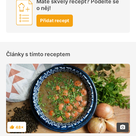
Máte skvělý recept? Podělte se
o něj!
Přidat recept
Články s tímto receptem
48×
Hodnocení