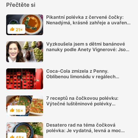
Přečtěte si
Pikantní polévka z červené čočky:
Nenadýmá, krásně zahřeje a uvařená
je během chvilky
21×
Hodnocení
Vyzkoušela jsem s dětmi banánové
nanuky podle Anety Vignerové: Jsou
tak dobré, že do konce léta jiné dělat
nebudete
Coca-Cola zmizela z Penny.
Oblíbenou limonádu v regálech
nenajdete, důvodem je spor s
výrobcem a „hra nervů“
7 receptů na čočkovou polévku:
Výtečné luštěninové polévky
zvládnete snadno, rychle a levně
16×
Hodnocení
Desatero rad na téma čočková
polévka: Je vydatná, levná a moc
dobrá, přesně podle našeho gusta
48×