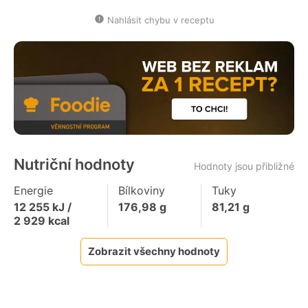
Nahlásit chybu v receptu
Nutriční hodnoty
Hodnoty jsou přibližné
Energie
Bílkoviny
Tuky
12 255
kJ /
176,98
g
81,21
g
2 929
kcal
Zobrazit všechny hodnoty