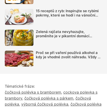
Hodnocení
15 receptů z ryb: Inspirujte se rybími
pokrmy, které se hodí i na vánoční
hostinu
Zelená rajčata nevyhazujte,
proměníte je v pikantní domácí
hořčici. Hotovou ji máte za 20 minut
Proč se při vaření používá alkohol a
kdy je vhodné zvolit náhradu. Vždy se
totiž neodpaří
Tématické fráze:
čočková polévka s bramborem
,
cockova polevka s
brambory
,
čočková polévka s párkem
,
čočková
polévka
,
výborná čočková polévka
,
čočková polévka