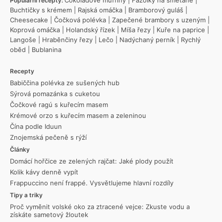
Populární recepty:
Buchtičky s krémem
|
Rajská omáčka
|
Bramborový guláš
|
Cheesecake
|
Čočková polévka
|
Zapečené brambory s uzeným
|
Koprová omáčka
|
Holandský řízek
|
Míša řezy
|
Kuře na paprice
|
Langoše
|
Hraběnčiny řezy
|
Lečo
|
Nadýchaný perník
|
Rychlý
oběd
|
Bublanina
Recepty
Babiččina polévka ze sušených hub
Sýrová pomazánka s cuketou
Čočkové ragú s kuřecím masem
Krémové orzo s kuřecím masem a zeleninou
Čína podle Iduun
Znojemská pečeně s rýží
Články
Domácí hořčice ze zelených rajčat: Jaké plody použít
Kolik kávy denně vypít
Frappuccino není frappé. Vysvětlujeme hlavní rozdíly
Tipy a triky
Proč vyměnit volské oko za ztracené vejce: Zkuste vodu a
získáte sametový žloutek