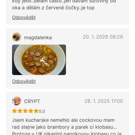
kdy jedli..dělám často..jen dávám suroviny od
oka a dělám z červené čočky..je top
Odpovědět
20. 1. 2026 08:29
magdalenka
Odpovědět
28. 1. 2025 17:00
CRYPT
Recept ještě nebyl hodnocen
5,0
Jsem kucharske nemehlo ale cockovou mam
rad stejne jako brambory a parek ci klobasu...
Protoze v UK pikantni paprikovou klobasu co ja