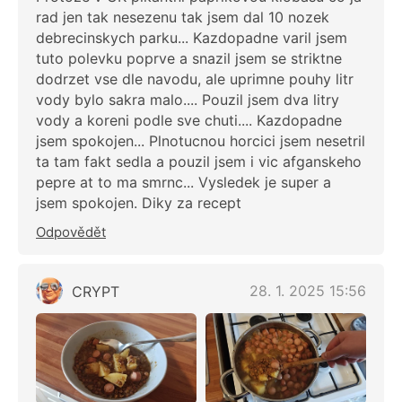
rad jen tak nesezenu tak jsem dal 10 nozek
debrecinskych parku... Kazdopadne varil jsem
tuto polevku poprve a snazil jsem se striktne
dodrzet vse dle navodu, ale uprimne pouhy litr
vody bylo sakra malo.... Pouzil jsem dva litry
vody a koreni podle sve chuti.... Kazdopadne
jsem spokojen... Plnotucnou horcici jsem nesetril
ta tam fakt sedla a pouzil jsem i vic afganskeho
pepre at to ma smrnc... Vysledek je super a
jsem spokojen. Diky za recept
Odpovědět
28. 1. 2025 15:56
CRYPT