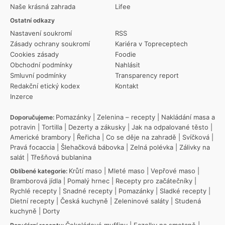
Naše krásná zahrada
Lifee
Ostatní odkazy
Nastavení soukromí
RSS
Zásady ochrany soukromí
Kariéra v Topreceptech
Cookies zásady
Foodie
Obchodní podmínky
Nahlásit
Smluvní podmínky
Transparency report
Redakční etický kodex
Kontakt
Inzerce
Pomazánky
|
Zelenina – recepty
|
Nakládání masa a
Doporučujeme:
potravin
|
Tortilla
|
Dezerty a zákusky
|
Jak na odpalované těsto
|
Americké brambory
|
Řeřicha
|
Co se děje na zahradě
|
Svíčková
|
Pravá focaccia
|
Šlehačková bábovka
|
Zelná polévka
|
Zálivky na
salát
|
Třešňová bublanina
Krůtí maso
|
Mleté maso
|
Vepřové maso
|
Oblíbené kategorie:
Bramborová jídla
|
Pomalý hrnec
|
Recepty pro začátečníky
|
Rychlé recepty
|
Snadné recepty
|
Pomazánky
|
Sladké recepty
|
Dietní recepty
|
Česká kuchyně
|
Zeleninové saláty
|
Studená
kuchyně
|
Dorty
Čokoládové muffiny
|
Fazolky na smetaně
|