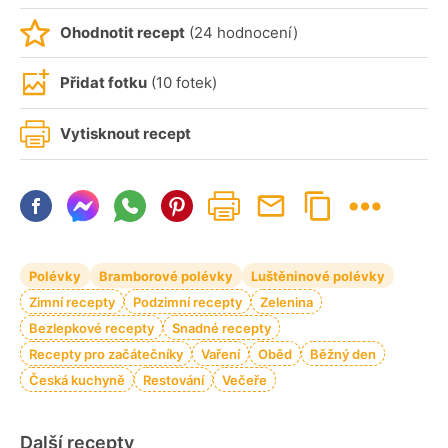
Ohodnotit recept
(24 hodnocení)
Přidat fotku
(10 fotek)
Vytisknout recept
Polévky
Bramborové polévky
Luštěninové polévky
Zimní recepty
Podzimní recepty
Zelenina
Bezlepkové recepty
Snadné recepty
Recepty pro začátečníky
Vaření
Oběd
Běžný den
Česká kuchyně
Restování
Večeře
Další recepty