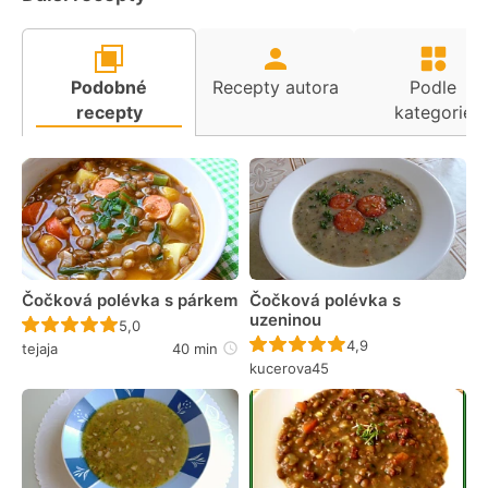
Podobné
Recepty autora
Podle
recepty
kategorie
Čočková polévka s párkem
Čočková polévka s
uzeninou
Recept ještě nebyl hodnocen
5,0
Recept ještě nebyl 
4,9
tejaja
40 min
kucerova45