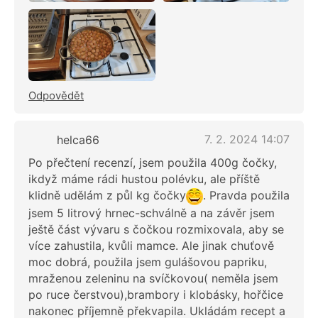
Odpovědět
7. 2. 2024 14:07
helca66
Po přečtení recenzí, jsem použila 400g čočky,
ikdyž máme rádi hustou polévku, ale příště
klidně udělám z půl kg čočky
. Pravda použila
jsem 5 litrový hrnec-schválně a na závěr jsem
ještě část vývaru s čočkou rozmixovala, aby se
více zahustila, kvůli mamce. Ale jinak chuťově
moc dobrá, použila jsem gulášovou papriku,
mraženou zeleninu na svíčkovou( neměla jsem
po ruce čerstvou),brambory i klobásky, hořčice
nakonec příjemně překvapila. Ukládám recept a