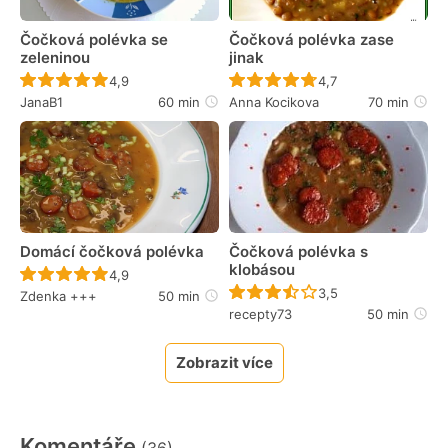
Čočková polévka se
Čočková polévka zase
zeleninou
jinak
Recept ještě nebyl hodnocen
Recept ještě nebyl 
4,9
4,7
JanaB1
60 min
Anna Kocikova
70 min
Domácí čočková polévka
Čočková polévka s
klobásou
Recept ještě nebyl hodnocen
4,9
Recept ještě nebyl 
3,5
Zdenka +++
50 min
recepty73
50 min
Zobrazit více
Komentáře