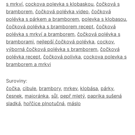
s mrkví
,
cockova polevka s klobaskou
,
čočková s
bramborem
,
čočková polévka video
,
čočková
polévka s párkem a bramborem
,
polevka s klobasou
,
čočková polévka s bramborem recept
,
čočková
polévka s mrkví a bramborem
,
čočková polévka s
bramborami
,
nejlepší čočková polévka
,
cockov
,
výborná čočková polévka s bramborem
,
čočková
polévka recept
,
čočková polivka
,
cockova polevka s
bramborem a mrkvi
Suroviny:
čočka
,
cibule
,
brambory
,
mrkev
,
klobása
,
párky
,
česnek
,
majoránka
,
sůl
,
pepř mletý
,
paprika sušená
sladká
,
hořčice plnotučná
,
máslo