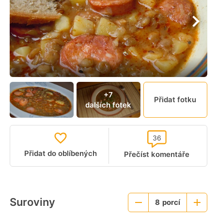
+7
Přidat fotku
dalších fotek
36
Přidat do oblíbených
Přečíst komentáře
Suroviny
8
porcí
Menší
Větší
porce
porce