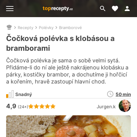
Moje akt
Přejít
Menu
na
vyhledávání
Recepty
Polévky
Bramborové
Nacházíte
se
Čočková polévka s klobásou a
zde:
bramborami
Čočková polévka je sama o sobě velmi sytá.
Přidáme-li do ní ale ještě nakrájenou klobásku a
párky, kostičky brambor, a dochutíme ji hořčicí
a kořením, hravě zastoupí hlavní chod.
Doba
Snadný
50 min
přípravy
4,9
Hodnocení receptu je
Jurgen.k
(24×)