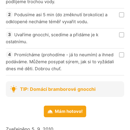
podlijeme trochou vody.
Podusíme asi 5 min (do změknutí brokolice) a
odklopené necháme téměř vyvařit vodu.
Uvaříme gnocchi, scedíme a přidáme je k
ostatnímu.
Promícháme (prohodíme - já to neumím) a ihned
podáváme. Můžeme posypat sýrem, jak si to vyžádali
dnes mé děti. Dobrou chuť.
TIP: Domácí bramborové gnocchi
Mám hotovo!
Zveřejněno 5. 9. 2010