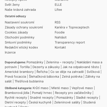
Svět ženy
ELLE
Naše krásná zahrada
Lifee
Ostatní odkazy
Nastavení soukromí
RSS
Zásady ochrany soukromí
Kariéra v Topreceptech
Cookies zásady
Foodie
Obchodní podmínky
Nahlásit
Smluvní podmínky
Transparency report
Redakční etický kodex
Kontakt
Inzerce
Pomazánky
|
Zelenina – recepty
|
Nakládání masa a
Doporučujeme:
potravin
|
Tortilla
|
Dezerty a zákusky
|
Jak na odpalované těsto
|
Americké brambory
|
Řeřicha
|
Co se děje na zahradě
|
Svíčková
|
Pravá focaccia
|
Šlehačková bábovka
|
Zelná polévka
|
Zálivky na
salát
|
Třešňová bublanina
Krůtí maso
|
Mleté maso
|
Vepřové maso
|
Oblíbené kategorie:
Bramborová jídla
|
Pomalý hrnec
|
Recepty pro začátečníky
|
Rychlé recepty
|
Snadné recepty
|
Pomazánky
|
Sladké recepty
|
Dietní recepty
|
Česká kuchyně
|
Zeleninové saláty
|
Studená
kuchyně
|
Dorty