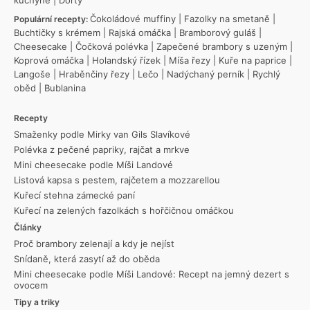
Čokoládové muffiny
|
Fazolky na smetaně
|
Populární recepty:
Buchtičky s krémem
|
Rajská omáčka
|
Bramborový guláš
|
Cheesecake
|
Čočková polévka
|
Zapečené brambory s uzeným
|
Koprová omáčka
|
Holandský řízek
|
Míša řezy
|
Kuře na paprice
|
Langoše
|
Hraběnčiny řezy
|
Lečo
|
Nadýchaný perník
|
Rychlý
oběd
|
Bublanina
Recepty
Smaženky podle Mirky van Gils Slavíkové
Polévka z pečené papriky, rajčat a mrkve
Mini cheesecake podle Míši Landové
Listová kapsa s pestem, rajčetem a mozzarellou
Kuřecí stehna zámecké paní
Kuřecí na zelených fazolkách s hořčičnou omáčkou
Články
Proč brambory zelenají a kdy je nejíst
Snídaně, která zasytí až do oběda
Mini cheesecake podle Míši Landové: Recept na jemný dezert s
ovocem
Tipy a triky