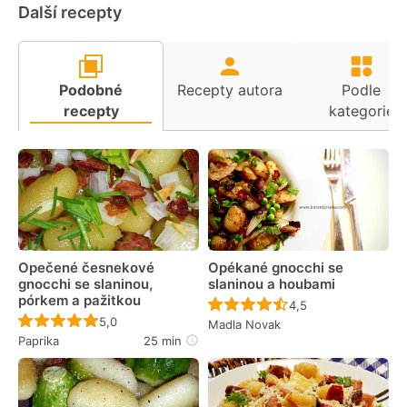
Další recepty
Podobné
Recepty autora
Podle
recepty
kategorie
Opečené česnekové
Opékané gnocchi se
gnocchi se slaninou,
slaninou a houbami
pórkem a pažitkou
Recept ještě nebyl 
4,5
Recept ještě nebyl hodnocen
5,0
Madla Novak
Paprika
25 min