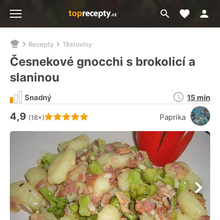
Moje akt
Přejít
Menu
na
vyhledávání
Recepty
Těstoviny
Nacházíte
se
Česnekové gnocchi s brokolicí a
zde:
slaninou
Doba
Snadný
15 min
přípravy
4,9
Hodnocení receptu je
Paprika
(18×)