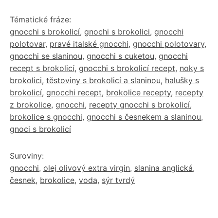
Tématické fráze:
gnocchi s brokolicí
,
gnochi s brokolici
,
gnocchi
polotovar
,
pravé italské gnocchi
,
gnocchi polotovary
,
gnocchi se slaninou
,
gnocchi s cuketou
,
gnocchi
recept s brokolicí
,
gnocchi s brokolicí recept
,
noky s
brokolici
,
těstoviny s brokolicí a slaninou
,
halušky s
brokolicí
,
gnocchi recept
,
brokolice recepty
,
recepty
z brokolice
,
gnocchi
,
recepty gnocchi s brokolicí
,
brokolice s gnocchi
,
gnocchi s česnekem a slaninou
,
gnoci s brokolicí
Suroviny:
gnocchi
,
olej olivový extra virgin
,
slanina anglická
,
česnek
,
brokolice
,
voda
,
sýr tvrdý