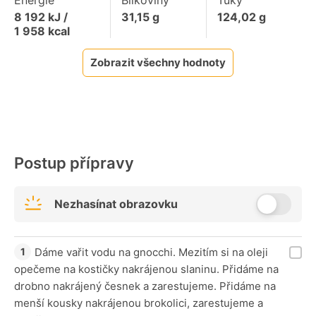
Energie
Bílkoviny
Tuky
8 192
kJ /
31,15
g
124,02
g
1 958
kcal
Zobrazit všechny hodnoty
Postup přípravy
Nezhasínat obrazovku
Dáme vařit vodu na gnocchi. Mezitím si na oleji
opečeme na kostičky nakrájenou slaninu. Přidáme na
drobno nakrájený česnek a zarestujeme. Přidáme na
menší kousky nakrájenou brokolici, zarestujeme a