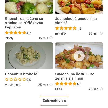
Gnocchi osmažené se
Jednoduché gnocchi na
slaninou a růžičkovou
slanině
kapustou
Recept ještě nebyl 
4,9
Recept ještě nebyl hodnocen
4,7
mika59
30 min
isindy
15 min
Gnocchi s brokolicí
Gnocchi po česku - se
zelím a slaninou
Recept ještě nebyl hodnocen
0,0
Recept ještě nebyl 
4,9
Veruncicka
25 min
Eliza
45 min
Zobrazit více