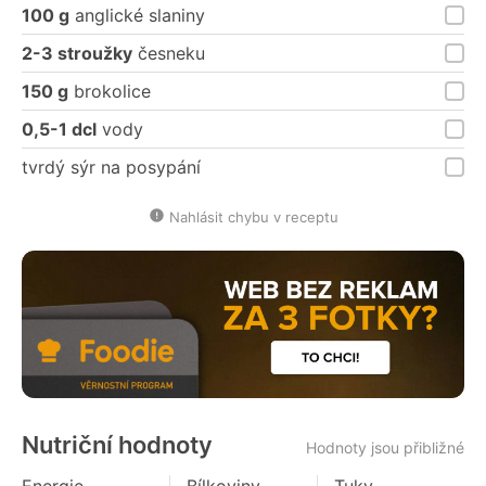
100 g
anglické slaniny
2-3 stroužky
česneku
150 g
brokolice
0,5-1 dcl
vody
tvrdý sýr na posypání
Nahlásit chybu v receptu
Nutriční hodnoty
Hodnoty jsou přibližné