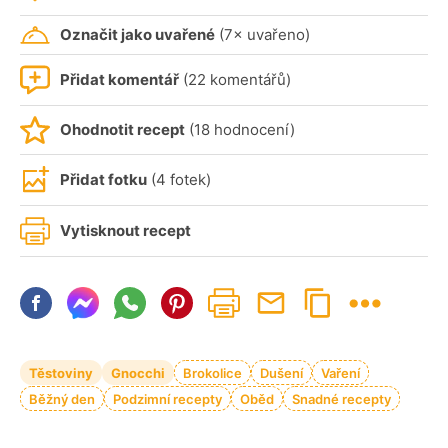
Označit jako uvařené
(7× uvařeno)
Přidat komentář
(22 komentářů)
Ohodnotit recept
(18 hodnocení)
Přidat fotku
(4 fotek)
Vytisknout recept
Těstoviny
Gnocchi
Brokolice
Dušení
Vaření
Běžný den
Podzimní recepty
Oběd
Snadné recepty