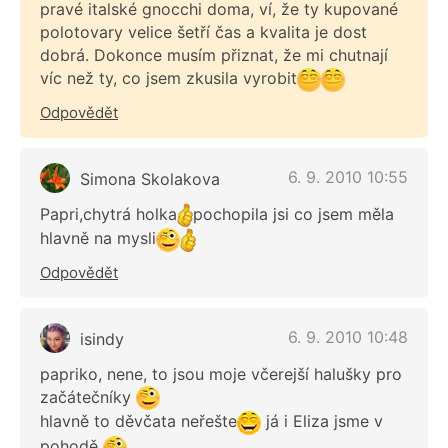
pravé italské gnocchi doma, ví, že ty kupované
polotovary velice šetří čas a kvalita je dost
dobrá. Dokonce musím přiznat, že mi chutnají
víc než ty, co jsem zkusila vyrobit
Odpovědět
6. 9. 2010 10:55
Simona Skolakova
Papri,chytrá holka
pochopila jsi co jsem měla
hlavně na mysli
Odpovědět
6. 9. 2010 10:48
isindy
papriko, nene, to jsou moje včerejší halušky pro
začátečníky
hlavně to děvčata neřešte
já i Eliza jsme v
pohodě