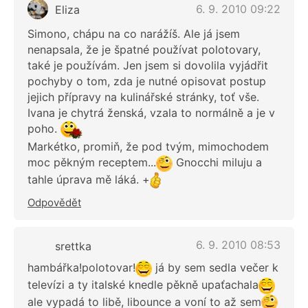
6. 9. 2010 09:22
Eliza
Simono, chápu na co narážíš. Ale já jsem
nenapsala, že je špatné používat polotovary,
také je používám. Jen jsem si dovolila vyjádřit
pochyby o tom, zda je nutné opisovat postup
jejich přípravy na kulinářské stránky, toť vše.
Ivana je chytrá ženská, vzala to normálně a je v
poho.
Markétko, promiň, že pod tvým, mimochodem
moc pěkným receptem...
Gnocchi miluju a
tahle úprava mě láká. +
Odpovědět
6. 9. 2010 08:53
srettka
hambářka!polotovar!
já by sem sedla večer k
televízi a ty italské knedle pěkně upaťachala
ale vypadá to libě, libounce a voní to až sem