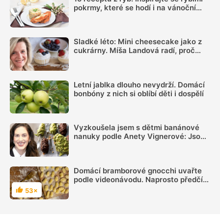
pokrmy, které se hodí i na vánoční
hostinu
Sladké léto: Mini cheesecake jako z
cukrárny. Míša Landová radí, proč
nespěchat se šleháním náplně
Letní jablka dlouho nevydrží. Domácí
bonbóny z nich si oblíbí děti i dospělí
Vyzkoušela jsem s dětmi banánové
nanuky podle Anety Vignerové: Jsou
tak dobré, že do konce léta jiné dělat
nebudete
Domácí bramborové gnocchi uvařte
podle videonávodu. Naprosto předčí
ty kupované
53×
Hodnocení