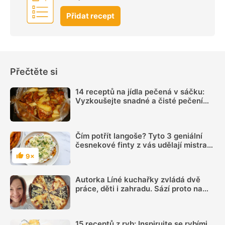
Přidat recept
Přečtěte si
14 receptů na jídla pečená v sáčku:
Vyzkoušejte snadné a čisté pečení
plné chuti
Čím potřít langoše? Tyto 3 geniální
česnekové finty z vás udělají mistra
kuchyně
9×
Hodnocení
Autorka Líné kuchařky zvládá dvě
práce, děti i zahradu. Sází proto na
jednoduchá jídla, ale umí i poctivé
frgále
15 receptů z ryb: Inspirujte se rybími