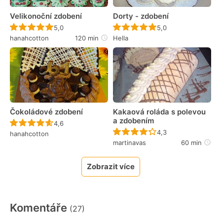
Velikonoční zdobení
Dorty - zdobení
Recept ještě nebyl hodnocen
Recept ještě nebyl 
5,0
5,0
hanahcotton
120 min
Hella
Čokoládové zdobení
Kakaová roláda s polevou
a zdobením
Recept ještě nebyl hodnocen
4,6
Recept ještě nebyl 
4,3
hanahcotton
martinavas
60 min
Zobrazit více
Komentáře
(27)