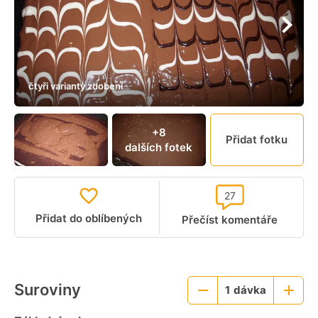
čtyři varianty zdobení
+8
Přidat fotku
dalších fotek
27
Přidat do oblíbených
Přečíst komentáře
Suroviny
1
dávka
Menší
Větší
porce
porce