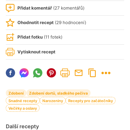
Přidat komentář
(27 komentářů)
Ohodnotit recept
(29 hodnocení)
Přidat fotku
(11 fotek)
Vytisknout recept
Zdobení
Zdobení dortů, sladkého pečiva
Snadné recepty
Narozeniny
Recepty pro začátečníky
Večírky a oslavy
Další recepty