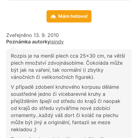
Mám hotovo!
Zveřejněno 13. 9. 2010
Poznámka autorky
isindy
Rozpis je na menší plech cca 25x30 cm, na větší
plech množství zdvojnásobíme. Čokoláda může
být jak na vaření, tak normální (i zbytky
vánočních či velikonočních figurek).
V případě zdobení kruhového korpusu děláme
soustředné jedno či vícebarevné kruhy a
přejížděním špejlí od středu do krajů či naopak
od krajů do středu vytváříme nové zdobící
ornamenty...každý váš dort či koláč na plechu
může být jiný a originální, fantazii se meze
nekladou ;)