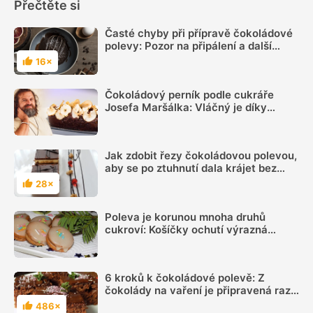
Přečtěte si
Časté chyby při přípravě čokoládové
polevy: Pozor na připálení a další
pohromy
16×
Hodnocení
Čokoládový perník podle cukráře
Josefa Maršálka: Vláčný je díky
jablkům, těsto ovšem nesmíte šlehat,
jen zlehka míchat
Jak zdobit řezy čokoládovou polevou,
aby se po ztuhnutí dala krájet bez
lámání
28×
Hodnocení
Poleva je korunou mnoha druhů
cukroví: Košíčky ochutí výrazná
čokoládová, perníčky zase jemná
cukrová. A jak je připravit?
6 kroků k čokoládové polevě: Z
čokolády na vaření je připravená raz
dva a hodí se na všechny moučníky
486×
Hodnocení