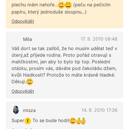
plechu mám nahoře...
(peču na pečicím
papíru, který jednoduše sloupnu...)
Odpovědět
17. 9. 2010 08:48
Míla
Váš dort se tak zalíbíl, že ho musím udělat teď v
úterý,až přijede rodina. Proto pořád otravuji s
maličkostmi, jen aby to bylo tip top. Poslední
otázku, prosím vás, dáváte pod čekoládu džem,
kvůli hladkosti? Protože to máte krásně hladké.
Děkuji.
Odpovědět
14. 9. 2010 17:36
misza
Super
To se bude hodit