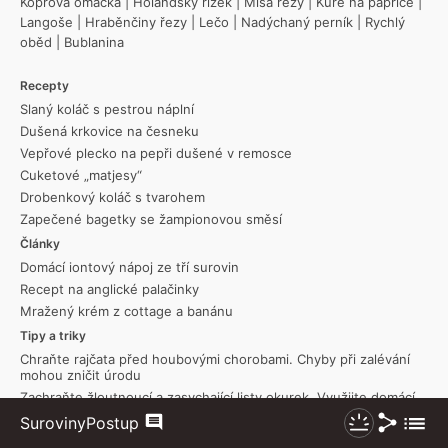
Koprová omáčka
|
Holandský řízek
|
Míša řezy
|
Kuře na paprice
|
Langoše
|
Hraběnčiny řezy
|
Lečo
|
Nadýchaný perník
|
Rychlý
oběd
|
Bublanina
Recepty
Slaný koláč s pestrou náplní
Dušená krkovice na česneku
Vepřové plecko na pepři dušené v remosce
Cuketové „matjesy“
Drobenkový koláč s tvarohem
Zapečené bagetky se žampionovou směsí
Články
Domácí iontový nápoj ze tří surovin
Recept na anglické palačinky
Mražený krém z cottage a banánu
Tipy a triky
Chraňte rajčata před houbovými chorobami. Chyby při zalévání
mohou zničit úrodu
Zachraňte žloutnoucí a zasychající listy okurek. Využijte domácí
prostředky
Sdílet
Zobraz
Suroviny
Postup
Komentáře
Nezhasínat
Blboun není žádná hloupá nadávka: Každý ví, že jde o knedlíky se
více