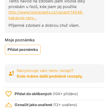
Tento návod na zdobení jsem vložila díky
prosbám u řezů, kde jsem jej použila:
http://www.toprecepty.cz/recept/14548-
kakaove-rezy...
Příjemné zdobení a dobrou chuť všem.
Moje poznámka
Přidat poznámku
Nevyhovuje vám tento recept?
Dole máme další podobné recepty.
Přidat do oblíbených
(104× přidáno)
Označit jako uvařené
(12× uvařeno)