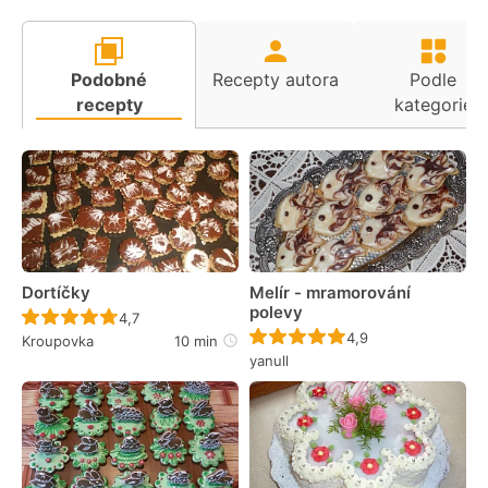
Podobné
Recepty autora
Podle
recepty
kategorie
Dortíčky
Melír - mramorování
polevy
Recept ještě nebyl hodnocen
4,7
Recept ještě nebyl 
4,9
Kroupovka
10 min
yanull