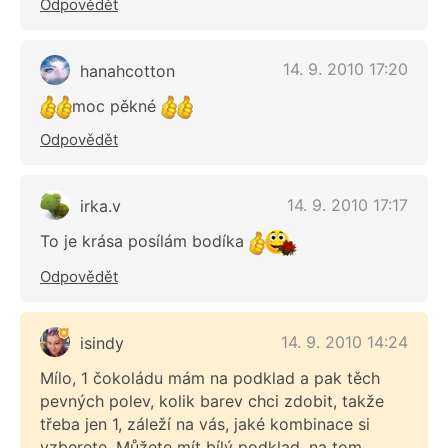
Odpovědět
14. 9. 2010 17:20
hanahcotton
moc pěkné
Odpovědět
14. 9. 2010 17:17
irka.v
To je krása posílám bodíka
Odpovědět
14. 9. 2010 14:24
isindy
Mílo, 1 čokoládu mám na podklad a pak těch
pevných polev, kolik barev chci zdobit, takže
třeba jen 1, záleží na vás, jaké kombinace si
vzberete. Můžete mít bílý podklad, na tom