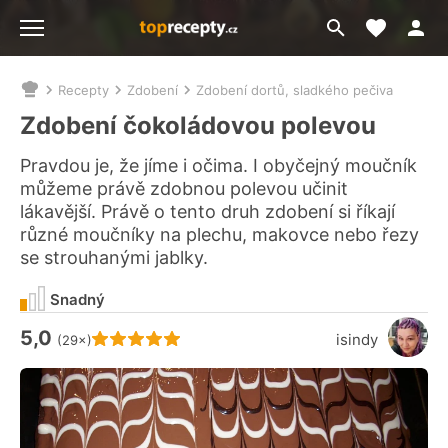
Moje akt
Přejít
Menu
na
vyhledávání
Recepty
Zdobení
Zdobení dortů, sladkého pečiva
Nacházíte
se
Zdobení čokoládovou polevou
zde:
Pravdou je, že jíme i očima. I obyčejný moučník
můžeme právě zdobnou polevou učinit
lákavější. Právě o tento druh zdobení si říkají
různé moučníky na plechu, makovce nebo řezy
se strouhanými jablky.
Snadný
5,0
Hodnocení receptu je
isindy
(29×)