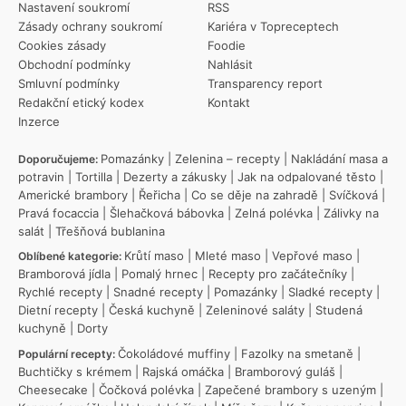
Nastavení soukromí
RSS
Zásady ochrany soukromí
Kariéra v Topreceptech
Cookies zásady
Foodie
Obchodní podmínky
Nahlásit
Smluvní podmínky
Transparency report
Redakční etický kodex
Kontakt
Inzerce
Pomazánky
|
Zelenina – recepty
|
Nakládání masa a
Doporučujeme:
potravin
|
Tortilla
|
Dezerty a zákusky
|
Jak na odpalované těsto
|
Americké brambory
|
Řeřicha
|
Co se děje na zahradě
|
Svíčková
|
Pravá focaccia
|
Šlehačková bábovka
|
Zelná polévka
|
Zálivky na
salát
|
Třešňová bublanina
Krůtí maso
|
Mleté maso
|
Vepřové maso
|
Oblíbené kategorie:
Bramborová jídla
|
Pomalý hrnec
|
Recepty pro začátečníky
|
Rychlé recepty
|
Snadné recepty
|
Pomazánky
|
Sladké recepty
|
Dietní recepty
|
Česká kuchyně
|
Zeleninové saláty
|
Studená
kuchyně
|
Dorty
Čokoládové muffiny
|
Fazolky na smetaně
|
Populární recepty:
Buchtičky s krémem
|
Rajská omáčka
|
Bramborový guláš
|
Cheesecake
|
Čočková polévka
|
Zapečené brambory s uzeným
|