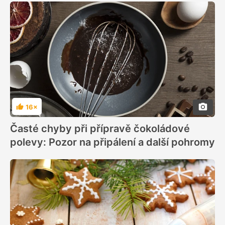
16×
Hodnocení
Časté chyby při přípravě čokoládové
polevy: Pozor na připálení a další pohromy