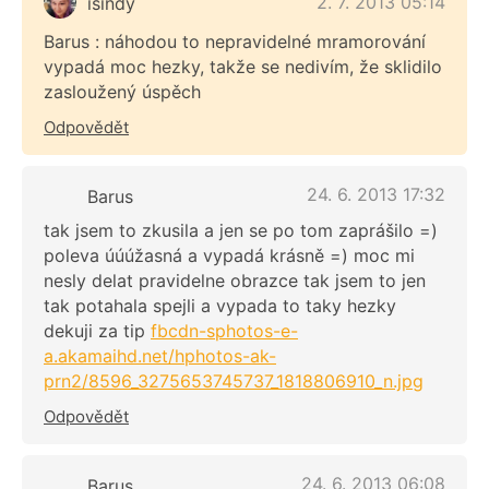
2. 7. 2013 05:14
isindy
Barus : náhodou to nepravidelné mramorování
vypadá moc hezky, takže se nedivím, že sklidilo
zasloužený úspěch
Odpovědět
24. 6. 2013 17:32
Barus
tak jsem to zkusila a jen se po tom zaprášilo =)
poleva úúúžasná a vypadá krásně =) moc mi
nesly delat pravidelne obrazce tak jsem to jen
tak potahala spejli a vypada to taky hezky
dekuji za tip
fbcdn-sphotos-e-
a.akamaihd.net/hphotos-ak-
prn2/8596_3275653745737_1818806910_n.jpg
Odpovědět
24. 6. 2013 06:08
Barus