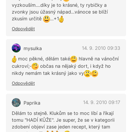
vyzkouším....díky je to krásné, ty rybičky a
zvonky jsou úžasný nápad...vánoce se blíží
zkusím určitě
...+1
Odpovědět
14. 9. 2010 09:33
mysulka
moc pěkné, dělám také
hlavně na vánoční
cukroví;-
občas na nějaký dort, i když ho
nikdy nemám tak krásný jako vy
Odpovědět
14. 9. 2010 09:17
Paprika
Dělám to stejně. Klukům se to moc líbí a říkají
tomu "HADÍ KŮŽE". Je super, že se v kategorii
zdobení objeví zase jeden recept, který tam