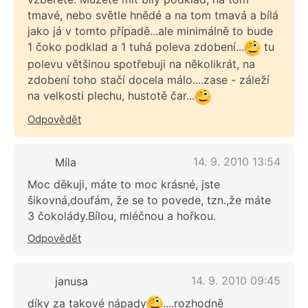
tmavé, nebo světle hnědé a na tom tmavá a bílá
jako já v tomto případě...ale minimálně to bude
1 čoko podklad a 1 tuhá poleva zdobení...
tu
polevu většinou spotřebuji na několikrát, na
zdobení toho stačí docela málo....zase - záleží
na velkosti plechu, hustotě čar...
Odpovědět
14. 9. 2010 13:54
Míla
Moc děkuji, máte to moc krásné, jste
šikovná,doufám, že se to povede, tzn.,že máte
3 čokolády.Bílou, mléčnou a hořkou.
Odpovědět
14. 9. 2010 09:45
janusa
díky za takové nápady
....rozhodně