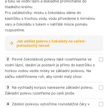
a tuku ve vodní lázni a důkladně promícháme do
hladkého krému.
Pro začátečníky: misku s čokoládou dáme do
kastrůlku s trochou vody, vodu přivedeme k mírnému
varu a čokoládu s tukem v nahřáté misce pomalu
rozpustíme.
Jak udělat polevu z čokolády na vaření -
jednoduchý návod
Pevné čokoládové polevy také rozehřejeme ve
vodní lázni, ideální je postavit je přímo do kastrůlku s
horkou vodou vedle misky se základní polevou. Na
sáčku odstřihneme roh, aby vznikl malý otvor.
Na vychladlý korpus naneseme základní polevu.
Základní polevu rozetřeme po celé ploše.
Zdobící polevou vytvoříme rovnoběžné čáry v