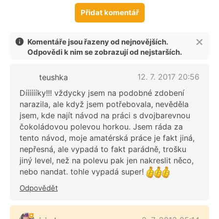
Přidat komentář
Komentáře jsou řazeny od nejnovějších.
Odpovědi k nim se zobrazují od nejstarších.
12. 7. 2017 20:56
teushka
Dííííííky!!! vždycky jsem na podobné zdobení
narazila, ale když jsem potřebovala, nevěděla
jsem, kde najít návod na práci s dvojbarevnou
čokoládovou polevou horkou. Jsem ráda za
tento návod, moje amatérská práce je fakt jiná,
nepřesná, ale vypadá to fakt parádně, trošku
jiný level, než na polevu pak jen nakreslit něco,
nebo nandat. tohle vypadá super!
Odpovědět