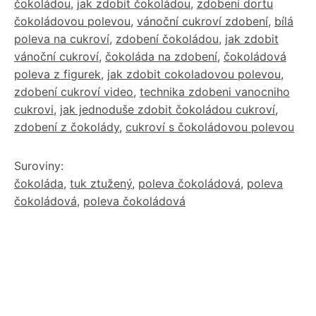
čokoládou
,
jak zdobit čokoládou
,
zdobení dortu
čokoládovou polevou
,
vánoční cukroví zdobení
,
bílá
poleva na cukroví
,
zdobení čokoládou
,
jak zdobit
vánoční cukroví
,
čokoláda na zdobení
,
čokoládová
poleva z figurek
,
jak zdobit cokoladovou polevou
,
zdobení cukroví video
,
technika zdobeni vanocniho
cukrovi
,
jak jednoduše zdobit čokoládou cukroví
,
zdobení z čokolády
,
cukroví s čokoládovou polevou
Suroviny:
čokoláda
,
tuk ztužený
,
poleva čokoládová
,
poleva
čokoládová
,
poleva čokoládová