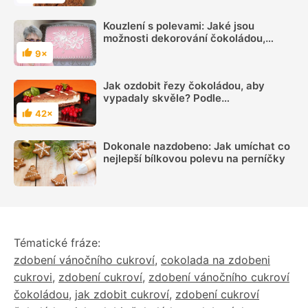
Kouzlení s polevami: Jaké jsou
možnosti dekorování čokoládou,
fondánem a bílkovou polevou
9×
Hodnocení
Jak ozdobit řezy čokoládou, aby
vypadaly skvěle? Podle
jednoduchého videa to zvládnete
42×
Hodnocení
Dokonale nazdobeno: Jak umíchat co
nejlepší bílkovou polevu na perníčky
Tématické fráze:
zdobení vánočního cukroví
,
cokolada na zdobeni
cukrovi
,
zdobení cukroví
,
zdobení vánočního cukroví
čokoládou
,
jak zdobit cukroví
,
zdobení cukroví