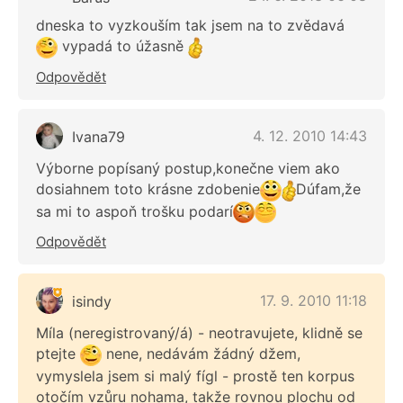
dneska to vyzkouším tak jsem na to zvědavá
vypadá to úžasně
Odpovědět
4. 12. 2010 14:43
Ivana79
Výborne popísaný postup,konečne viem ako
dosiahnem toto krásne zdobenie
Dúfam,že
sa mi to aspoň trošku podarí
Odpovědět
17. 9. 2010 11:18
isindy
Míla (neregistrovaný/á) - neotravujete, klidně se
ptejte
nene, nedávám žádný džem,
vymyslela jsem si malý fígl - prostě ten korpus
otočím vzůru nohama, takže rovnou plochu od