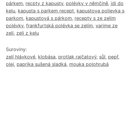
párkem
,
recpty z kapusty
,
polévky v němčině
,
jdi do
kelu
,
kapusta s parkem recept
,
kapustova polievka s
parkom
,
kapustová s párkom
,
recepty s ze zelim
polévky
,
frankfurtská polévka se zelím
,
varime ze
zeli
,
zeli z kelu
Suroviny:
zelí hlávkové
,
klobása
,
protlak rajčatový
,
sůl
,
pepř
,
olej
,
paprika sušená sladká
,
mouka polohrubá