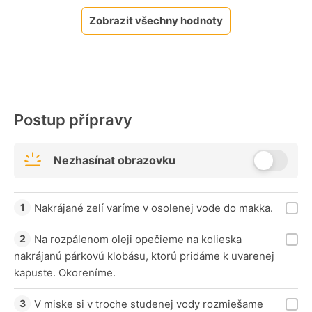
Zobrazit všechny hodnoty
Postup přípravy
Nezhasínat obrazovku
Nakrájané zelí varíme v osolenej vode do makka.
Na rozpálenom oleji opečieme na kolieska
nakrájanú párkovú klobásu, ktorú pridáme k uvarenej
kapuste. Okoreníme.
V miske si v troche studenej vody rozmiešame