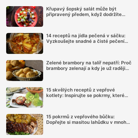
Křupavý šopský salát může být
připravený předem, když dodržíte
správný postup
14 receptů na jídla pečená v sáčku:
Vyzkoušejte snadné a čisté pečení
plné chuti
Zelené brambory na talíř nepatří: Proč
brambory zelenají a kdy je už raději
nejíst
15 skvělých receptů z vepřové
kotlety: Inspirujte se pokrmy, které
vás nezklamou
15 pokrmů z vepřového bůčku:
Dopřejte si masitou lahůdku v mnoha
podobách