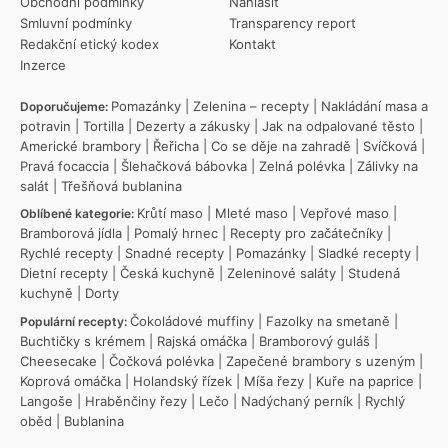
Obchodní podmínky
Nahlásit
Smluvní podmínky
Transparency report
Redakční etický kodex
Kontakt
Inzerce
Pomazánky
|
Zelenina – recepty
|
Nakládání masa a
Doporučujeme:
potravin
|
Tortilla
|
Dezerty a zákusky
|
Jak na odpalované těsto
|
Americké brambory
|
Řeřicha
|
Co se děje na zahradě
|
Svíčková
|
Pravá focaccia
|
Šlehačková bábovka
|
Zelná polévka
|
Zálivky na
salát
|
Třešňová bublanina
Krůtí maso
|
Mleté maso
|
Vepřové maso
|
Oblíbené kategorie:
Bramborová jídla
|
Pomalý hrnec
|
Recepty pro začátečníky
|
Rychlé recepty
|
Snadné recepty
|
Pomazánky
|
Sladké recepty
|
Dietní recepty
|
Česká kuchyně
|
Zeleninové saláty
|
Studená
kuchyně
|
Dorty
Čokoládové muffiny
|
Fazolky na smetaně
|
Populární recepty:
Buchtičky s krémem
|
Rajská omáčka
|
Bramborový guláš
|
Cheesecake
|
Čočková polévka
|
Zapečené brambory s uzeným
|
Koprová omáčka
|
Holandský řízek
|
Míša řezy
|
Kuře na paprice
|
Langoše
|
Hraběnčiny řezy
|
Lečo
|
Nadýchaný perník
|
Rychlý
oběd
|
Bublanina