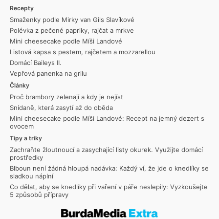
Recepty
Smaženky podle Mirky van Gils Slavíkové
Polévka z pečené papriky, rajčat a mrkve
Mini cheesecake podle Míši Landové
Listová kapsa s pestem, rajčetem a mozzarellou
Domácí Baileys II.
Vepřová panenka na grilu
Články
Proč brambory zelenají a kdy je nejíst
Snídaně, která zasytí až do oběda
Mini cheesecake podle Míši Landové: Recept na jemný dezert s
ovocem
Tipy a triky
Zachraňte žloutnoucí a zasychající listy okurek. Využijte domácí
prostředky
Blboun není žádná hloupá nadávka: Každý ví, že jde o knedlíky se
sladkou náplní
Co dělat, aby se knedlíky při vaření v páře neslepily: Vyzkoušejte
5 způsobů přípravy