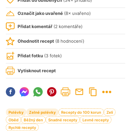
Přidat do oblíbených
(34× přidáno)
Označit jako uvařené
(8× uvařeno)
Přidat komentář
(2 komentáře)
Ohodnotit recept
(8 hodnocení)
Přidat fotku
(3 fotek)
Vytisknout recept
Polévky
Zelné polévky
Recepty do 100 korun
Zelí
Oběd
Běžný den
Snadné recepty
Levné recepty
Rychlé recepty