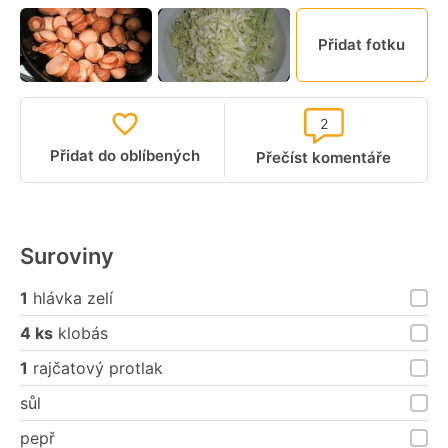
Přidat fotku
2
Přidat do oblíbených
Přečíst komentáře
Suroviny
1
hlávka zelí
4 ks
klobás
1
rajčatový protlak
sůl
pepř