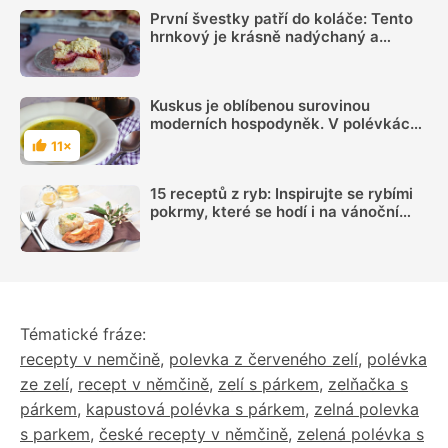
První švestky patří do koláče: Tento
hrnkový je krásně nadýchaný a
chutná skoro jako kynutý
Kuskus je oblíbenou surovinou
moderních hospodyněk. V polévkách
si ho zamilujete
11×
Hodnocení
15 receptů z ryb: Inspirujte se rybími
pokrmy, které se hodí i na vánoční
hostinu
Tématické fráze:
recepty v nemčině
,
polevka z červeného zelí
,
polévka
ze zelí
,
recept v němčině
,
zelí s párkem
,
zelňačka s
párkem
,
kapustová polévka s párkem
,
zelná polevka
s parkem
,
české recepty v němčině
,
zelená polévka s