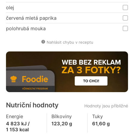
olej
červená mletá paprika
polohrubá mouka
Nahlásit chybu v receptu
Nutriční hodnoty
Hodnoty jsou přibližné
Energie
Bílkoviny
Tuky
4 823
kJ /
123,20
g
61,60
g
1 153
kcal