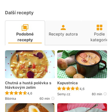
Další recepty
Podobné
Recepty autora
Podle
recepty
kategorie
Chutná a hustá polévka s
Kapustnica
hlávkovým zelím
Recept ještě nebyl 
4,6
Recept ještě nebyl hodnocen
4,6
Semy.cz
80 min
Bibinka
60 min