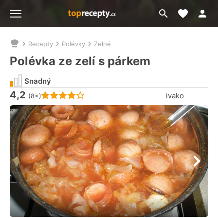
Moje akt
Přejít
Menu
na
vyhledávání
Recepty
Polévky
Zelné
Nacházíte
se
Polévka ze zelí s párkem
zde:
Snadný
4,2
Hodnocení receptu je
ivako
(8×)