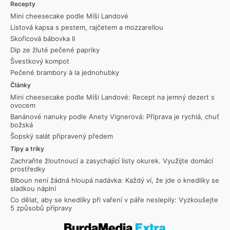
Recepty
Mini cheesecake podle Míši Landové
Listová kapsa s pestem, rajčetem a mozzarellou
Skořicová bábovka II
Dip ze žluté pečené papriky
Švestkový kompot
Pečené brambory à la jednohubky
Články
Mini cheesecake podle Míši Landové: Recept na jemný dezert s
ovocem
Banánové nanuky podle Anety Vignerová: Příprava je rychlá, chuť
božská
Šopský salát připravený předem
Tipy a triky
Zachraňte žloutnoucí a zasychající listy okurek. Využijte domácí
prostředky
Blboun není žádná hloupá nadávka: Každý ví, že jde o knedlíky se
sladkou náplní
Co dělat, aby se knedlíky při vaření v páře neslepily: Vyzkoušejte
5 způsobů přípravy