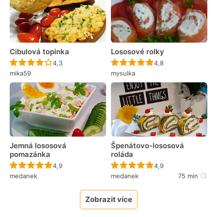
Cibulová topinka
Lososové rolky
Recept ještě nebyl hodnocen
Recept ještě nebyl 
4,3
4,8
mika59
mysulka
Jemná lososová
Špenátovo-lososová
pomazánka
roláda
Recept ještě nebyl hodnocen
Recept ještě nebyl 
4,9
4,9
medanek
medanek
75 min
Zobrazit více