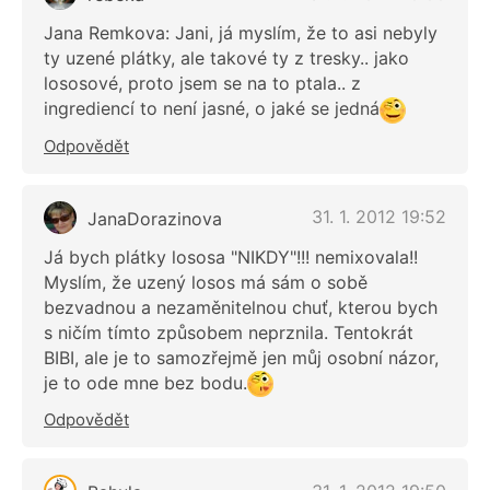
Jana Remkova: Jani, já myslím, že to asi nebyly
ty uzené plátky, ale takové ty z tresky.. jako
lososové, proto jsem se na to ptala.. z
ingrediencí to není jasné, o jaké se jedná
Odpovědět
31. 1. 2012 19:52
JanaDorazinova
Já bych plátky lososa "NIKDY"!!! nemixovala!!
Myslím, že uzený losos má sám o sobě
bezvadnou a nezaměnitelnou chuť, kterou bych
s ničím tímto způsobem neprznila. Tentokrát
BIBI, ale je to samozřejmě jen můj osobní názor,
je to ode mne bez bodu.
Odpovědět