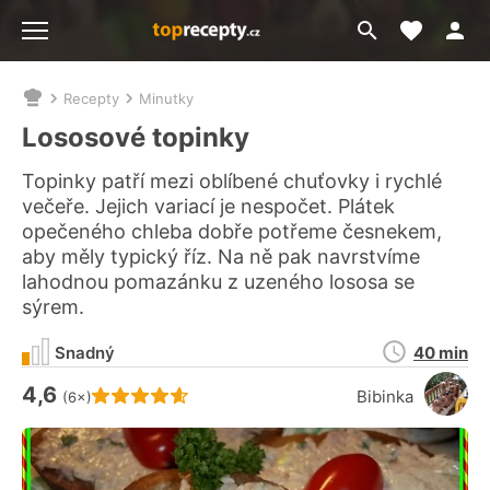
Moje akt
Přejít
Menu
na
vyhledávání
Recepty
Minutky
Nacházíte
se
Lososové topinky
zde:
Topinky patří mezi oblíbené chuťovky i rychlé
večeře. Jejich variací je nespočet. Plátek
opečeného chleba dobře potřeme česnekem,
aby měly typický říz. Na ně pak navrstvíme
lahodnou pomazánku z uzeného lososa se
sýrem.
Doba
Snadný
40 min
přípravy
4,6
Hodnocení receptu je
Bibinka
(6×)