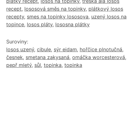
plátky recept
,
losos na topinky
,
treska ala losos
recept
,
lososová směs na topinky
,
plátkový losos
recepty
,
smes na topinky lososova
,
uzený losos na
topince
,
losos pláty
,
lososna plátky
Suroviny:
losos uzený
,
cibule
,
sýr eidam
,
hořčice plnotučná
,
česnek
,
smetana zakysaná
,
omáčka worcesterová
,
pepř mletý
,
sůl
,
topinka
,
topinka