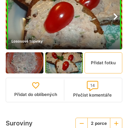
Lososové topinky
Přidat fotku
14
Přidat do oblíbených
Přečíst komentáře
Suroviny
2
porce
Menší
Větší