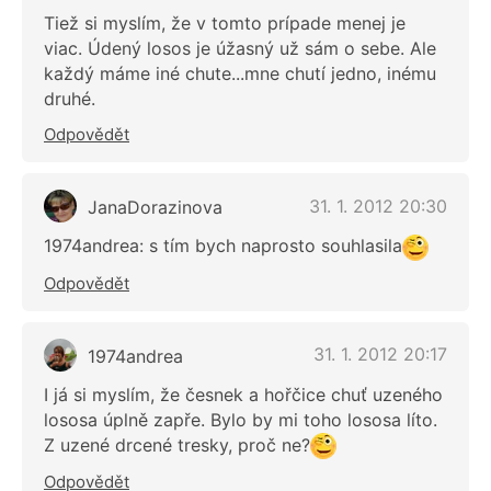
Tiež si myslím, že v tomto prípade menej je
viac. Údený losos je úžasný už sám o sebe. Ale
každý máme iné chute...mne chutí jedno, inému
druhé.
Odpovědět
31. 1. 2012 20:30
JanaDorazinova
1974andrea: s tím bych naprosto souhlasila
Odpovědět
31. 1. 2012 20:17
1974andrea
I já si myslím, že česnek a hořčice chuť uzeného
lososa úplně zapře. Bylo by mi toho lososa líto.
Z uzené drcené tresky, proč ne?
Odpovědět