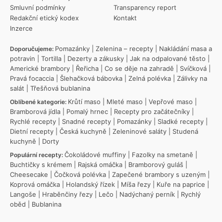
Smluvní podmínky
Transparency report
Redakční etický kodex
Kontakt
Inzerce
Pomazánky
|
Zelenina – recepty
|
Nakládání masa a
Doporučujeme:
potravin
|
Tortilla
|
Dezerty a zákusky
|
Jak na odpalované těsto
|
Americké brambory
|
Řeřicha
|
Co se děje na zahradě
|
Svíčková
|
Pravá focaccia
|
Šlehačková bábovka
|
Zelná polévka
|
Zálivky na
salát
|
Třešňová bublanina
Krůtí maso
|
Mleté maso
|
Vepřové maso
|
Oblíbené kategorie:
Bramborová jídla
|
Pomalý hrnec
|
Recepty pro začátečníky
|
Rychlé recepty
|
Snadné recepty
|
Pomazánky
|
Sladké recepty
|
Dietní recepty
|
Česká kuchyně
|
Zeleninové saláty
|
Studená
kuchyně
|
Dorty
Čokoládové muffiny
|
Fazolky na smetaně
|
Populární recepty:
Buchtičky s krémem
|
Rajská omáčka
|
Bramborový guláš
|
Cheesecake
|
Čočková polévka
|
Zapečené brambory s uzeným
|
Koprová omáčka
|
Holandský řízek
|
Míša řezy
|
Kuře na paprice
|
Langoše
|
Hraběnčiny řezy
|
Lečo
|
Nadýchaný perník
|
Rychlý
oběd
|
Bublanina