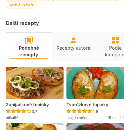
Rychlé večeře
Další recepty
Podobné
Recepty autora
Podle
recepty
kategorie
Zabíjačkové topinky
Tvarůžkové topinky
Recept ještě nebyl hodnocen
Recept ještě nebyl 
3,7
4,9
mika59
majjdalenka
15 min