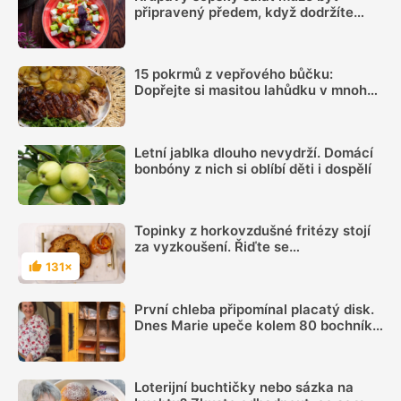
připravený předem, když dodržíte
správný postup
15 pokrmů z vepřového bůčku:
Dopřejte si masitou lahůdku v mnoha
podobách
Letní jablka dlouho nevydrží. Domácí
bonbóny z nich si oblíbí děti i dospělí
Topinky z horkovzdušné fritézy stojí
za vyzkoušení. Řiďte se
videonávodem
131×
Hodnocení
První chleba připomínal placatý disk.
Dnes Marie upeče kolem 80 bochníků
týdně a prodává je ze samoobslužné
skříně
Loterijní buchtičky nebo sázka na