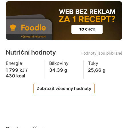
Nutriční hodnoty
Hodnoty jsou přibližné
Energie
Bílkoviny
Tuky
1 799
kJ /
34,39
g
25,66
g
430
kcal
Zobrazit všechny hodnoty