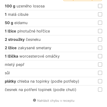
porce
porce
100 g
uzeného lososa
1
malá cibule
50 g
eidamu
1 lžíce
plnotučné hořčice
2 stroužky
česneku
2 lžíce
zakysané smetany
1 lžička
worcesterové omáčky
mletý pepř
sůl
plátky
chleba na topinky (podle potřeby)
česnek na potření topinek (podle chuti)
Nahlásit chybu v receptu