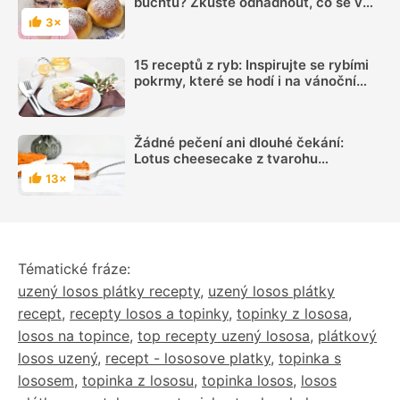
buchtu? Zkuste odhadnout, co se v
nich ukrývá
3×
Hodnocení
15 receptů z ryb: Inspirujte se rybími
pokrmy, které se hodí i na vánoční
hostinu
Žádné pečení ani dlouhé čekání:
Lotus cheesecake z tvarohu
připravíte snadno a rychle
13×
Hodnocení
Tématické fráze:
uzený losos plátky recepty
,
uzený losos plátky
recept
,
recepty losos a topinky
,
topinky z lososa
,
losos na topince
,
top recepty uzený lososa
,
plátkový
losos uzený
,
recept - lososove platky
,
topinka s
lososem
,
topinka z lososu
,
topinka losos
,
losos