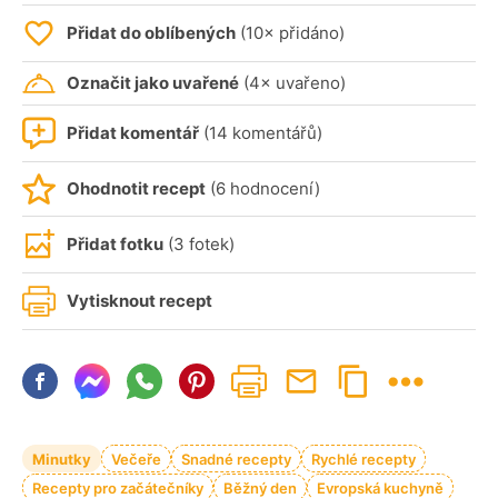
Přidat do oblíbených
(10× přidáno)
Označit jako uvařené
(4× uvařeno)
Přidat komentář
(14 komentářů)
Ohodnotit recept
(6 hodnocení)
Přidat fotku
(3 fotek)
Vytisknout recept
Minutky
Večeře
Snadné recepty
Rychlé recepty
Recepty pro začátečníky
Běžný den
Evropská kuchyně