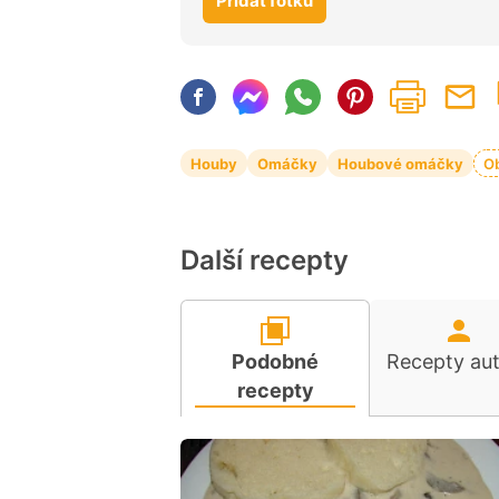
Přidat fotku
Houby
Omáčky
Houbové omáčky
O
Další recepty
Podobné
Recepty au
recepty