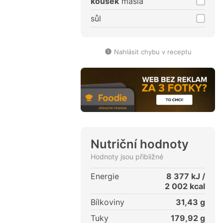
kousek
másla
sůl
Nahlásit chybu v receptu
Nutriční hodnoty
Hodnoty jsou přibližné
Energie
8 377
kJ /
2 002
kcal
Bílkoviny
31,43
g
Tuky
179,92
g