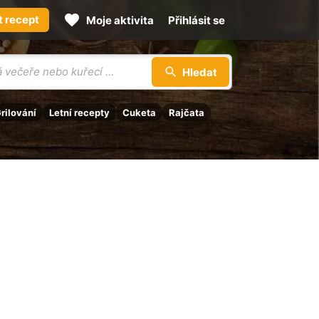
t recept
Moje aktivita
Přihlásit se
Hledat
rilování
Letní recepty
Cuketa
Rajčata