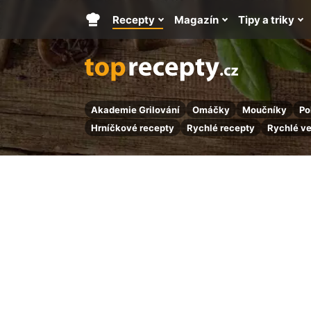
Recepty
Magazín
Tipy a triky
Hlavní
stránka
Akademie Grilování
Omáčky
Moučníky
Po
Hrníčkové recepty
Rychlé recepty
Rychlé v