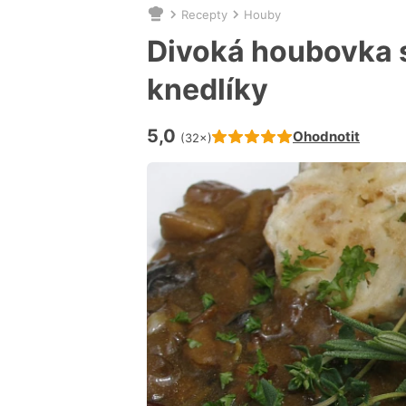
Recepty
Houby
Nacházíte
se
Divoká houbovka 
zde:
knedlíky
5,0
Hodnocení receptu je
Ohodnotit
(32×)