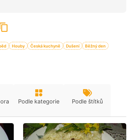
běd
Houby
Česká kuchyně
Dušení
Běžný den
tora
Podle kategorie
Podle štítků