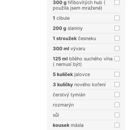
300 g
hřibovitých hub (
použila jsem mražené)
1
cibule
200 g
slaniny
1 stroužek
česneku
300 ml
vývaru
125 ml
bílého suchého vína
( nemusí být)
5 kuliček
jalovce
3 kuličky
nového koření
čerstvý tymián
rozmarýn
sůl
kousek
másla