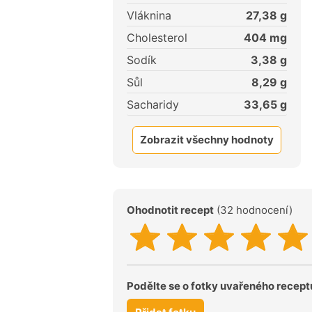
Vláknina
27,38
g
Cholesterol
404
mg
Sodík
3,38
g
Sůl
8,29
g
Sacharidy
33,65
g
Zobrazit všechny hodnoty
Ohodnotit recept
(32 hodnocení)
Podělte se o fotky uvařeného recept