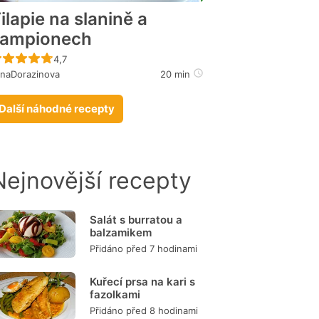
ilapie na slanině a
žampionech
Recept ještě nebyl hodnocen
4,7
naDorazinova
20 min
Další náhodné recepty
Nejnovější recepty
Salát s burratou a
balzamikem
Přidáno před 7 hodinami
Kuřecí prsa na kari s
fazolkami
Přidáno před 8 hodinami