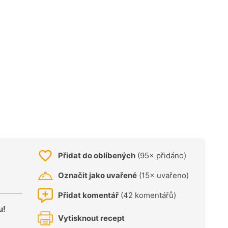
Přidat do oblíbených
(95× přidáno)
Označit jako uvařené
(15× uvařeno)
Přidat komentář
(42 komentářů)
u!
Vytisknout recept