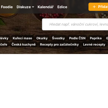
Přida
Foodie
Diskuze
Kalendář
Edice
Vyhledávání
lévky
Kuřecí maso
Okurky
Švestky
Podle ČSN
Paprika
G
ečeře
Česká kuchyně
Recepty pro začátečníky
Levné recepty