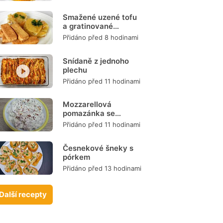
Smažené uzené tofu
a gratinované
brambory
Přidáno před 8 hodinami
Snídaně z jednoho
plechu
Přidáno před 11 hodinami
Mozzarellová
pomazánka se
šunkou
Přidáno před 11 hodinami
Česnekové šneky s
pórkem
Přidáno před 13 hodinami
Další recepty