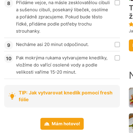
Přidáme vejce, na másle zesklovatělou cibuli
T
a sušenou cibuli, posekaný libeček, osolíme
a pořádně zpracujeme. Pokud bude těsto
řídké, přidáme podle potřeby trochu
strouhanky.
Ja
Necháme asi 20 minut odpočinout.
Pak mokrýma rukama vytvarujeme knedlíky,
vložíme do vařící osolené vody a podle
velikosti vaříme 15-20 minut.
TIP: Jak vytvarovat knedlík pomocí fresh
fólie
Mám hotovo!