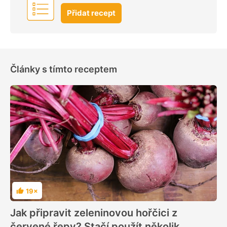
Přidat recept
Články s tímto receptem
19×
Hodnocení
Jak připravit zeleninovou hořčici z
červené řepy? Stačí použít několik