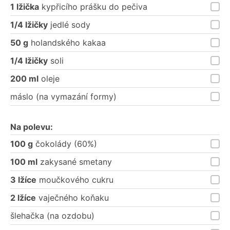
1 lžička
kypřicího prášku do pečiva
1/4 lžičky
jedlé sody
50 g
holandského kakaa
1/4 lžičky
soli
200 ml
oleje
máslo (na vymazání formy)
Na polevu:
100 g
čokolády (60%)
100 ml
zakysané smetany
3 lžíce
moučkového cukru
2 lžíce
vaječného koňaku
šlehačka (na ozdobu)