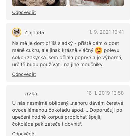
Odpovědět
1. 9. 2021 13:41
Zlajda95
Na mě je dort příliš sladký - příště dám o dost
méně cukru, ale jinak krásně vláčný
polevu
čoko+zakyska jsem dělala poprvé a je výborná,
určitě budu používat i na jiné moučníky.
Odpovědět
16. 1. 2019 13:58
zrzka
U nás nesmírně oblíbený...nahoru dávám čerstvé
ovoce,lámanou čokoládu apod.... Doporučuji po
upečení hodně korpus propíchat špejlí,
čokoláda pak zateče i dovnitř.
Odpovědět