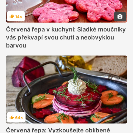
14×
Hodnocení
Červená řepa v kuchyni: Sladké moučníky
vás překvapí svou chutí a neobvyklou
barvou
64×
Hodnocení
Červená řepa: Vyzkoušejte oblíbené