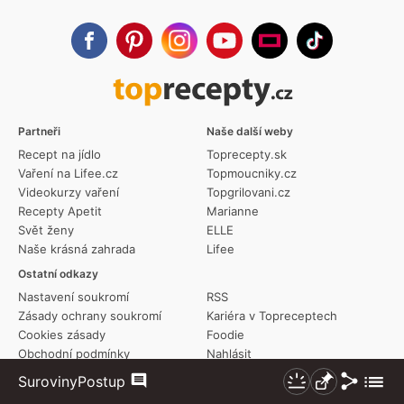
Partneři
Naše další weby
Recept na jídlo
Toprecepty.sk
Vaření na Lifee.cz
Topmoucniky.cz
Videokurzy vaření
Topgrilovani.cz
Recepty Apetit
Marianne
Svět ženy
ELLE
Naše krásná zahrada
Lifee
Ostatní odkazy
Nastavení soukromí
RSS
Zásady ochrany soukromí
Kariéra v Topreceptech
Cookies zásady
Foodie
Obchodní podmínky
Nahlásit
Smluvní podmínky
Transparency report
Sdílet
Zobraz
Suroviny
Postup
Komentáře
Nezhasínat
Připnout
Redakční etický kodex
Kontakt
více