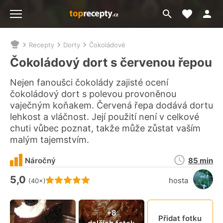
Moje akt
Přejít
Menu
na
vyhledávání
Recepty
Dorty
Čokoládové
Nacházíte
se
Čokoládový dort s červenou řepou
zde:
Nejen fanoušci čokolády zajisté ocení
čokoládový dort s polevou provoněnou
vaječným koňakem. Červená řepa dodává dortu
lehkost a vláčnost. Její použití není v celkové
chuti vůbec poznat, takže může zůstat vaším
malým tajemstvím.
Doba
Náročný
85 min
přípravy
5,0
Hodnocení receptu je
hosta
(40×)
Připn
+8
Přidat fotku