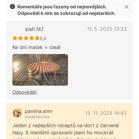
Komentáře jsou řazeny od nejnovějších.
Odpovědi k nim se zobrazují od nejstarších.
11. 5. 2025 13:33
stefi.f47
Recept ještě nebyl hodnocen
5,0
Ke dni matek = ideál
Odpovědět
pavlina.simr
13. 11. 2024 14:43
moderátorka
Jeden z nejlepších receptů na dort z červené
řepy. S menšími úpravami jsem ho mockrát