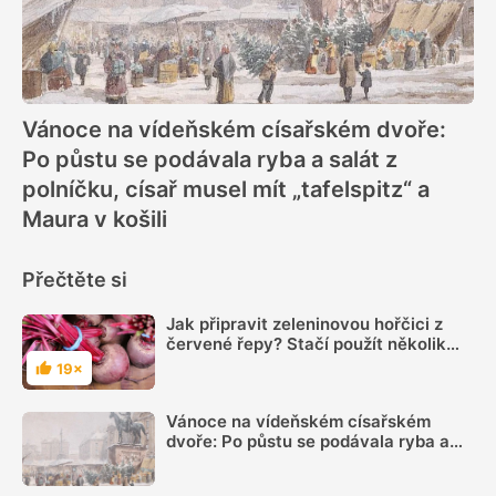
Vánoce na vídeňském císařském dvoře:
Po půstu se podávala ryba a salát z
polníčku, císař musel mít „tafelspitz“ a
Maura v košili
Přečtěte si
Jak připravit zeleninovou hořčici z
červené řepy? Stačí použít několik
surovin
19×
Hodnocení
Vánoce na vídeňském císařském
dvoře: Po půstu se podávala ryba a
salát z polníčku, císař musel mít
„tafelspitz“ a Maura v košili