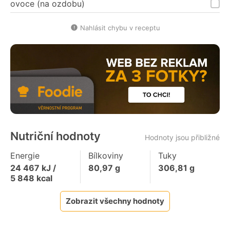
ovoce (na ozdobu)
Nahlásit chybu v receptu
Nutriční hodnoty
Hodnoty jsou přibližné
Energie
Bílkoviny
Tuky
24 467
kJ /
80,97
g
306,81
g
5 848
kcal
Zobrazit všechny hodnoty