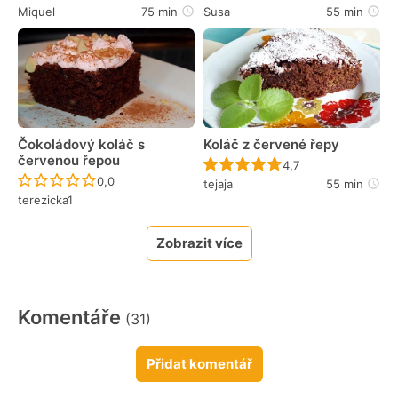
Miquel
75 min
Susa
55 min
Čokoládový koláč s
Koláč z červené řepy
červenou řepou
Recept ještě nebyl 
4,7
Recept ještě nebyl hodnocen
0,0
tejaja
55 min
terezicka1
Zobrazit více
Komentáře
(31)
Přidat komentář