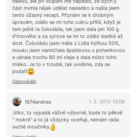
nálevu, ale při loupání mě napadlo, že bych ji
část mohla nějak udělat nasladko a našla jsem
tento úžasný recept. Přiznám se k drobným
úpravám, zdálo se mi toho cukru příliš, když je
tam ještě ta čokoláda, tak jsem dala jen 100 g
třtinového a za syrova se mi to zdálo sladké až
dost. Čokoládu jsem měla z Lídla hořkou 50%,
mouku jsem namíchala špaldovou s pohankovou
a ubrala trochu 80 ml oleje a dala místo toho
mléko. Je to v troubě, tak uvidíme, zda se
podaří
Odpovědět
1. 2. 2013 13:08
1974andrea
Jitko, to vypadá vážně výborně, bude to pěkně
" mokré" a to já vždycky oceňuji, nemám ráda
suché moučníky.