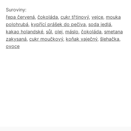
Suroviny:
řepa červená
,
čokoláda
,
cukr třtinový
,
vejce
,
mouka
polohrubá
,
kypřící prášek do pečiva
,
soda jedlá
,
kakao holandské
,
sůl
,
olej
,
máslo
,
čokoláda
,
smetana
zakysaná
,
cukr moučkový
,
koňak vaječný
,
šlehačka
,
ovoce