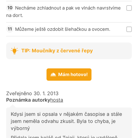
Necháme zchladnout a pak ve vlnách navrstvíme
na dort.
Můžeme ještě ozdobit šlehačkou a ovocem.
TIP: Moučníky z červené řepy
Mám hotovo!
Zveřejněno 30. 1. 2013
Poznámka autorky
hosta
Kdysi jsem si opsala v nějakém časopise a stále
jsem neměla odvahu zkusit. Byla to chyba, je
výborný
Přidala jsem koláč od Tejaji, který je vzdáleně