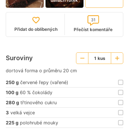
dalších fotek
video
31
Přidat do oblíbených
Přečíst komentáře
Suroviny
1
kus
Menší
Větší
porce
porce
dortová forma o průměru 20 cm
250 g
červené řepy (vařené)
100 g
60 % čokolády
280 g
třtinového cukru
3
velká vejce
225 g
polohrubé mouky