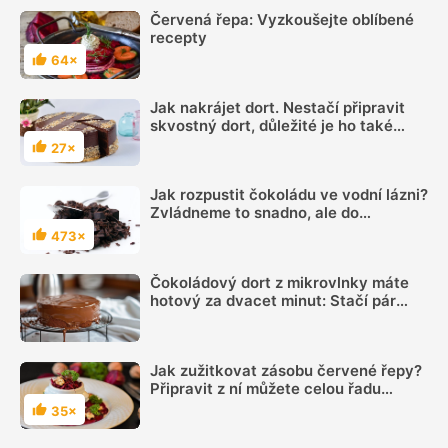
Červená řepa: Vyzkoušejte oblíbené
recepty
64×
Hodnocení
Jak nakrájet dort. Nestačí připravit
skvostný dort, důležité je ho také
lákavě nakrájet a vkusně
27×
Hodnocení
naservírovat
Jak rozpustit čokoládu ve vodní lázni?
Zvládneme to snadno, ale do
čokolády se nesmí dostat ani kapka
473×
Hodnocení
vody
Čokoládový dort z mikrovlnky máte
hotový za dvacet minut: Stačí pár
ingrediencí a lahodný vláčný dezert je
na světě
Jak zužitkovat zásobu červené řepy?
Připravit z ní můžete celou řadu
chutných jídel
35×
Hodnocení