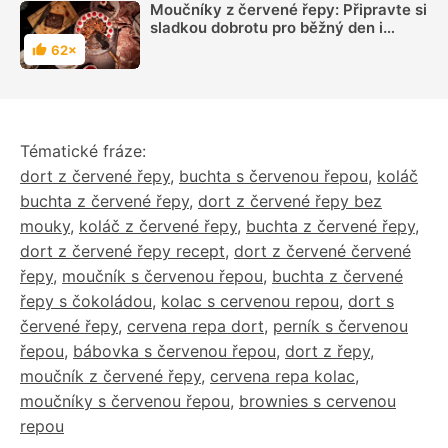
Moučníky z červené řepy: Připravte si
sladkou dobrotu pro běžný den i
slavnostní příležitosti
62×
Hodnocení
Tématické fráze:
dort z červené řepy
,
buchta s červenou řepou
,
koláč
buchta z červené řepy
,
dort z červené řepy bez
mouky
,
koláč z červené řepy
,
buchta z červené řepy
,
dort z červené řepy recept
,
dort z červené červené
řepy
,
moučník s červenou řepou
,
buchta z červené
řepy s čokoládou
,
kolac s cervenou repou
,
dort s
červené řepy
,
cervena repa dort
,
perník s červenou
řepou
,
bábovka s červenou řepou
,
dort z řepy
,
moučník z červené řepy
,
cervena repa kolac
,
moučníky s červenou řepou
,
brownies s cervenou
repou