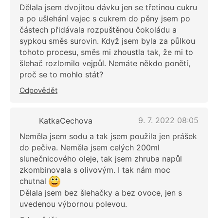
Dělala jsem dvojitou dávku jen se třetinou cukru
a po ušlehání vajec s cukrem do pěny jsem po
částech přidávala rozpuštěnou čokoládu a
sypkou směs surovin. Když jsem byla za půlkou
tohoto procesu, směs mi zhoustla tak, že mi to
šlehač rozlomilo vejpůl. Nemáte někdo ponětí,
proč se to mohlo stát?
Odpovědět
9. 7. 2022 08:05
KatkaCechova
Neměla jsem sodu a tak jsem použila jen prášek
do pečiva. Neměla jsem celých 200ml
slunečnicového oleje, tak jsem zhruba napůl
zkombinovala s olivovým. I tak nám moc
chutnal
Dělala jsem bez šlehačky a bez ovoce, jen s
uvedenou výbornou polevou.