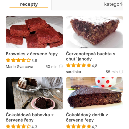
recepty
kategorie
Brownies z červené řepy
Červenořepná buchta s
chutí jahody
Recept ještě nebyl hodnocen
3,6
Recept ještě nebyl 
4,8
Marie Svarcova
50 min
sardinka
55 min
Čokoládová bábovka z
Čokoládový dortík z
červené řepy
červené řepy
Recept ještě nebyl hodnocen
Recept ještě nebyl 
4,3
4,7