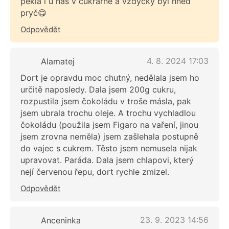
pekla i u nás v cukrárně a vždycky byl hned
pryč😋
Odpovědět
4. 8. 2024 17:03
Alamatej
Dort je opravdu moc chutný, nedělala jsem ho
určitě naposledy. Dala jsem 200g cukru,
rozpustila jsem čokoládu v troše másla, pak
jsem ubrala trochu oleje. A trochu vychladlou
čokoládu (použila jsem Figaro na vaření, jinou
jsem zrovna neměla) jsem zašlehala postupně
do vajec s cukrem. Těsto jsem nemusela nijak
upravovat. Paráda. Dala jsem chlapovi, který
nejí červenou řepu, dort rychle zmizel.
Odpovědět
23. 9. 2023 14:56
Anceninka