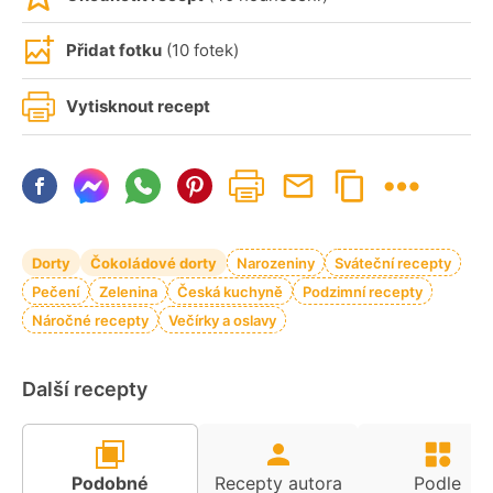
Přidat fotku
(10 fotek)
Vytisknout recept
Dorty
Čokoládové dorty
Narozeniny
Sváteční recepty
Pečení
Zelenina
Česká kuchyně
Podzimní recepty
Náročné recepty
Večírky a oslavy
Další recepty
Podobné
Recepty autora
Podle