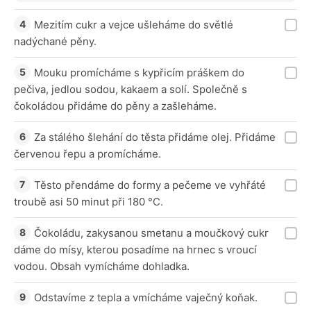
Mezitím cukr a vejce ušleháme do světlé
nadýchané pěny.
Mouku promícháme s kypřicím práškem do
pečiva, jedlou sodou, kakaem a solí. Společně s
čokoládou přidáme do pěny a zašleháme.
Za stálého šlehání do těsta přidáme olej. Přidáme
červenou řepu a promícháme.
Těsto přendáme do formy a pečeme ve vyhřáté
troubě asi 50 minut při 180 °C.
Čokoládu, zakysanou smetanu a moučkový cukr
dáme do mísy, kterou posadíme na hrnec s vroucí
vodou. Obsah vymícháme dohladka.
Odstavíme z tepla a vmícháme vaječný koňak.