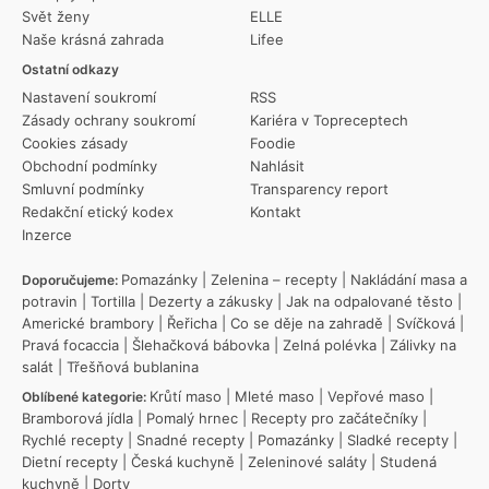
Svět ženy
ELLE
Naše krásná zahrada
Lifee
Ostatní odkazy
Nastavení soukromí
RSS
Zásady ochrany soukromí
Kariéra v Topreceptech
Cookies zásady
Foodie
Obchodní podmínky
Nahlásit
Smluvní podmínky
Transparency report
Redakční etický kodex
Kontakt
Inzerce
Pomazánky
|
Zelenina – recepty
|
Nakládání masa a
Doporučujeme:
potravin
|
Tortilla
|
Dezerty a zákusky
|
Jak na odpalované těsto
|
Americké brambory
|
Řeřicha
|
Co se děje na zahradě
|
Svíčková
|
Pravá focaccia
|
Šlehačková bábovka
|
Zelná polévka
|
Zálivky na
salát
|
Třešňová bublanina
Krůtí maso
|
Mleté maso
|
Vepřové maso
|
Oblíbené kategorie:
Bramborová jídla
|
Pomalý hrnec
|
Recepty pro začátečníky
|
Rychlé recepty
|
Snadné recepty
|
Pomazánky
|
Sladké recepty
|
Dietní recepty
|
Česká kuchyně
|
Zeleninové saláty
|
Studená
kuchyně
|
Dorty