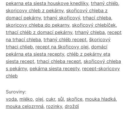
pekarna eta siesta houskove knedliky
,
trhaný chléb
,
skoricovy chleb z pekárny
,
skořicový chleba z
domací pekárny
,
trhaný skořicový
,
trhací chleba
,
skoricovy chleba do pekarny
,
skořicový chlebíček
,
trhací chléb z domací pekárny
,
trhaný chleba
,
recept
na trhací chleba
,
trhaný chléb recept
,
škoricový
trhaci chlieb
,
recept na škořicovy olej
,
domácí
pekárna eta siesta recepty
,
chléb z pekárny eta
siesta recept
,
trhaci chleba recept
,
skořicový chleba
s pekárny
,
pekárna siesta recepty
,
recept-skoricovy
chleb
Suroviny:
voda
,
mléko
,
olej
,
cukr
,
sůl
,
skořice
,
mouka hladká
,
mouka celozrnná
,
rozinky
,
droždí