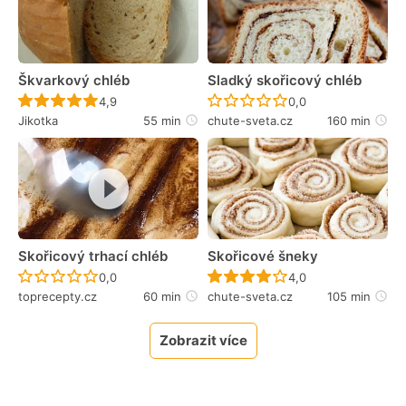
Škvarkový chléb
Sladký skořicový chléb
Recept ještě nebyl hodnocen
Recept ještě nebyl 
4,9
0,0
Jikotka
55 min
chute-sveta.cz
160 min
Skořicový trhací chléb
Skořicové šneky
Recept ještě nebyl hodnocen
Recept ještě nebyl 
0,0
4,0
toprecepty.cz
60 min
chute-sveta.cz
105 min
Zobrazit více