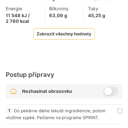
Energie
Bílkoviny
Tuky
11 548
kJ /
63,09
g
45,25
g
2 760
kcal
Zobrazit všechny hodnoty
Postup přípravy
Nezhasínat obrazovku
Do pekárne dáme tekuté ingrediencie, potom
vložíme sypké. Pečieme na programe SPRINT.