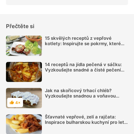
Přečtěte si
15 skvělých receptů z vepřové
kotlety: Inspirujte se pokrmy, které
vás nezklamou
14 receptů na jídla pečená v sáčku:
Vyzkoušejte snadné a čisté pečení
plné chuti
Jak na skořicový trhací chléb?
Vyzkoušejte snadnou a voňavou
dobrotu podle videonávodu
4×
Hodnocení
Šťavnaté vepřové, zelí a rajčata:
Inspirace bulharskou kuchyní pro letní
oběd z jednoho pekáčku