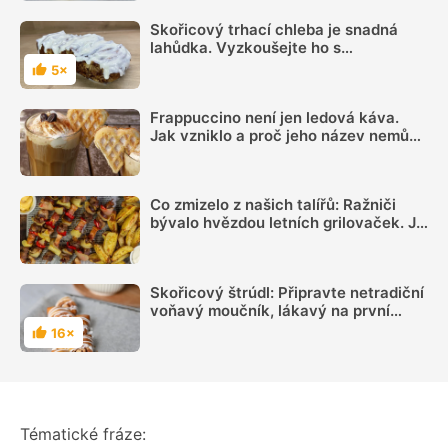
Skořicový trhací chleba je snadná
lahůdka. Vyzkoušejte ho s
videonávodem
5×
Hodnocení
Frappuccino není jen ledová káva.
Jak vzniklo a proč jeho název nemůže
používat každá kavárna
Co zmizelo z našich talířů: Ražniči
bývalo hvězdou letních grilovaček. Je
čas si ho opět připomenout
Skořicový štrúdl: Připravte netradiční
voňavý moučník, lákavý na první
pohled
16×
Hodnocení
Tématické fráze: