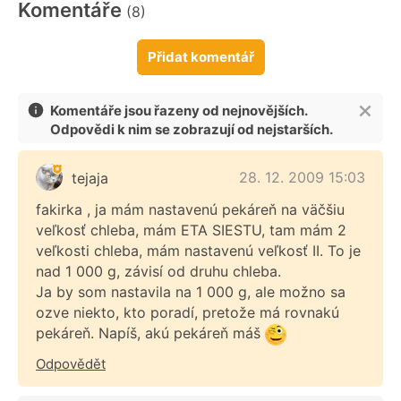
Komentáře
(8)
Přidat komentář
Komentáře jsou řazeny od nejnovějších.
Odpovědi k nim se zobrazují od nejstarších.
28. 12. 2009 15:03
tejaja
fakirka , ja mám nastavenú pekáreň na väčšiu
veľkosť chleba, mám ETA SIESTU, tam mám 2
veľkosti chleba, mám nastavenú veľkosť II. To je
nad 1 000 g, závisí od druhu chleba.
Ja by som nastavila na 1 000 g, ale možno sa
ozve niekto, kto poradí, pretože má rovnakú
pekáreň. Napíš, akú pekáreň máš
Odpovědět