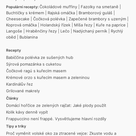
Čokoládové muffiny
|
Fazolky na smetaně
|
Populární recepty:
Buchtičky s krémem
|
Rajská omáčka
|
Bramborový guláš
|
Cheesecake
|
Čočková polévka
|
Zapečené brambory s uzeným
|
Koprová omáčka
|
Holandský řízek
|
Míša řezy
|
Kuře na paprice
|
Langoše
|
Hraběnčiny řezy
|
Lečo
|
Nadýchaný perník
|
Rychlý
oběd
|
Bublanina
Recepty
Babiččina polévka ze sušených hub
Sýrová pomazánka s cuketou
Čočkové ragú s kuřecím masem
Krémové orzo s kuřecím masem a zeleninou
Kardinálův řez
Grilované makrely
Články
Domácí hořčice ze zelených rajčat: Jaké plody použít
Kolik kávy denně vypít
Frappuccino není frappé. Vysvětlujeme hlavní rozdíly
Tipy a triky
Proč vyměnit volské oko za ztracené vejce: Zkuste vodu a