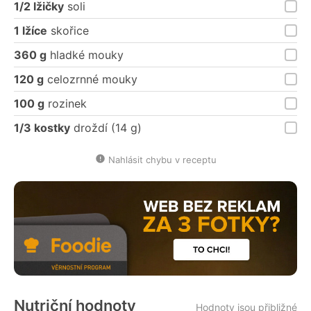
1/2 lžičky
soli
1 lžíce
skořice
360 g
hladké mouky
120 g
celozrnné mouky
100 g
rozinek
1/3 kostky
droždí (14 g)
Nahlásit chybu v receptu
Nutriční hodnoty
Hodnoty jsou přibližné