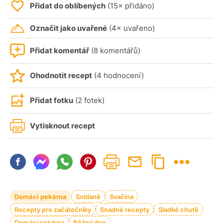
Přidat do oblíbených
(15× přidáno)
Označit jako uvařené
(4× uvařeno)
Přidat komentář
(8 komentářů)
Ohodnotit recept
(4 hodnocení)
Přidat fotku
(2 fotek)
Vytisknout recept
Domácí pekárna
Snídaně
Svačina
Recepty pro začátečníky
Snadné recepty
Sladké chutě
Domácí pekárna
Běžný den