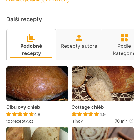
Další recepty
Podobné
Recepty autora
Podle
recepty
kategorie
Cibulový chléb
Cottage chléb
Recept ještě nebyl hodnocen
Recept ještě nebyl 
4,8
4,9
toprecepty.cz
isindy
70 min