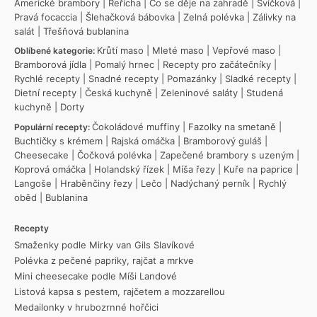
Americké brambory
|
Řeřicha
|
Co se děje na zahradě
|
Svíčková
|
Pravá focaccia
|
Šlehačková bábovka
|
Zelná polévka
|
Zálivky na
salát
|
Třešňová bublanina
Krůtí maso
|
Mleté maso
|
Vepřové maso
|
Oblíbené kategorie:
Bramborová jídla
|
Pomalý hrnec
|
Recepty pro začátečníky
|
Rychlé recepty
|
Snadné recepty
|
Pomazánky
|
Sladké recepty
|
Dietní recepty
|
Česká kuchyně
|
Zeleninové saláty
|
Studená
kuchyně
|
Dorty
Čokoládové muffiny
|
Fazolky na smetaně
|
Populární recepty:
Buchtičky s krémem
|
Rajská omáčka
|
Bramborový guláš
|
Cheesecake
|
Čočková polévka
|
Zapečené brambory s uzeným
|
Koprová omáčka
|
Holandský řízek
|
Míša řezy
|
Kuře na paprice
|
Langoše
|
Hraběnčiny řezy
|
Lečo
|
Nadýchaný perník
|
Rychlý
oběd
|
Bublanina
Recepty
Smaženky podle Mirky van Gils Slavíkové
Polévka z pečené papriky, rajčat a mrkve
Mini cheesecake podle Míši Landové
Listová kapsa s pestem, rajčetem a mozzarellou
Medailonky v hrubozrnné hořčici