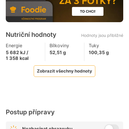
Nutriční hodnoty
Hodnoty jsou přibližné
Energie
Bílkoviny
Tuky
5 682
kJ /
52,51
g
100,35
g
1 358
kcal
Zobrazit všechny hodnoty
Postup přípravy
Nezhasínat obrazovku