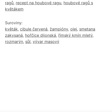
ragů
,
recept na houbové ragu
,
houbové ragů s
květákem
Suroviny:
květák
,
cibule červená
,
žampióny
,
olej
,
smetana
zakysaná
,
hořčice dijonská
,
římský kmín mletý
,
rozmarýn
,
sůl
,
vývar masový