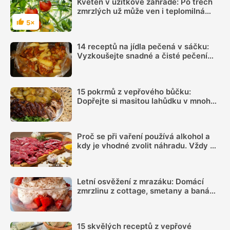
Květen v užitkové zahradě: Po třech
zmrzlých už může ven i teplomilná
zelenina
5×
Hodnocení
14 receptů na jídla pečená v sáčku:
Vyzkoušejte snadné a čisté pečení
plné chuti
15 pokrmů z vepřového bůčku:
Dopřejte si masitou lahůdku v mnoha
podobách
Proč se při vaření používá alkohol a
kdy je vhodné zvolit náhradu. Vždy se
totiž neodpaří
Letní osvěžení z mrazáku: Domácí
zmrzlinu z cottage, smetany a banánu
si zamiluje celá rodina
15 skvělých receptů z vepřové