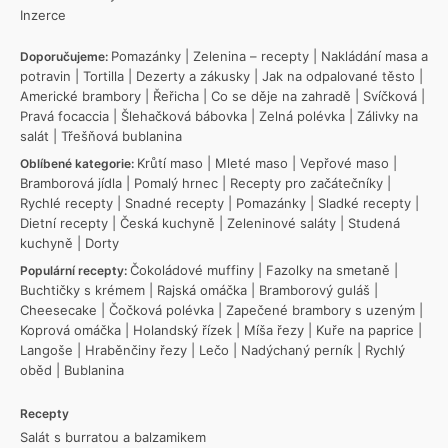
Inzerce
Pomazánky
|
Zelenina – recepty
|
Nakládání masa a
Doporučujeme:
potravin
|
Tortilla
|
Dezerty a zákusky
|
Jak na odpalované těsto
|
Americké brambory
|
Řeřicha
|
Co se děje na zahradě
|
Svíčková
|
Pravá focaccia
|
Šlehačková bábovka
|
Zelná polévka
|
Zálivky na
salát
|
Třešňová bublanina
Krůtí maso
|
Mleté maso
|
Vepřové maso
|
Oblíbené kategorie:
Bramborová jídla
|
Pomalý hrnec
|
Recepty pro začátečníky
|
Rychlé recepty
|
Snadné recepty
|
Pomazánky
|
Sladké recepty
|
Dietní recepty
|
Česká kuchyně
|
Zeleninové saláty
|
Studená
kuchyně
|
Dorty
Čokoládové muffiny
|
Fazolky na smetaně
|
Populární recepty:
Buchtičky s krémem
|
Rajská omáčka
|
Bramborový guláš
|
Cheesecake
|
Čočková polévka
|
Zapečené brambory s uzeným
|
Koprová omáčka
|
Holandský řízek
|
Míša řezy
|
Kuře na paprice
|
Langoše
|
Hraběnčiny řezy
|
Lečo
|
Nadýchaný perník
|
Rychlý
oběd
|
Bublanina
Recepty
Salát s burratou a balzamikem