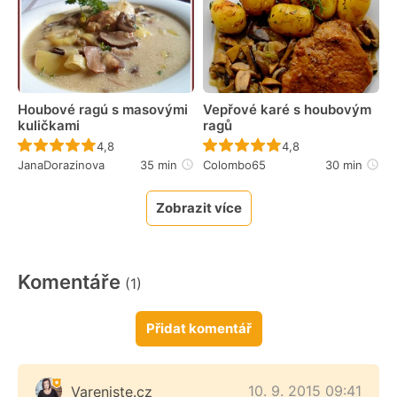
Houbové ragú s masovými
Vepřové karé s houbovým
kuličkami
ragů
Recept ještě nebyl hodnocen
Recept ještě nebyl 
4,8
4,8
JanaDorazinova
35 min
Colombo65
30 min
Zobrazit více
Komentáře
(1)
Přidat komentář
10. 9. 2015 09:41
Vareniste.cz