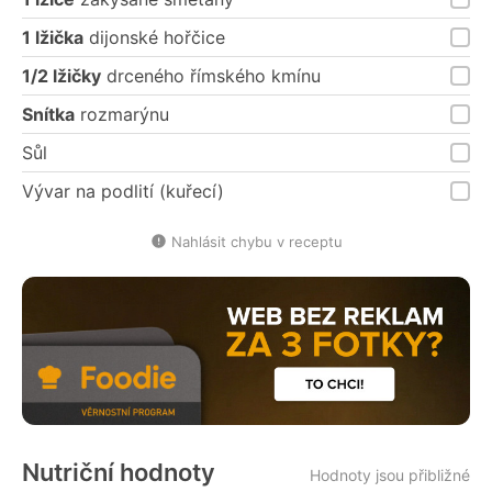
1 lžička
dijonské hořčice
1/2 lžičky
drceného římského kmínu
Snítka
rozmarýnu
Sůl
Vývar na podlití (kuřecí)
Nahlásit chybu v receptu
Nutriční hodnoty
Hodnoty jsou přibližné