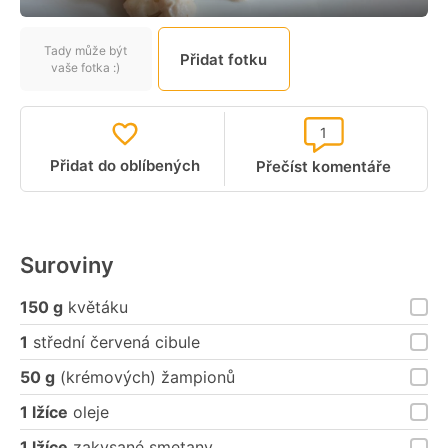
Tady může být
Přidat fotku
vaše fotka :)
1
Přidat do oblíbených
Přečíst komentáře
Suroviny
150 g
květáku
1
střední červená cibule
50 g
(krémových) žampionů
1 lžíce
oleje
1 lžíce
zakysané smetany