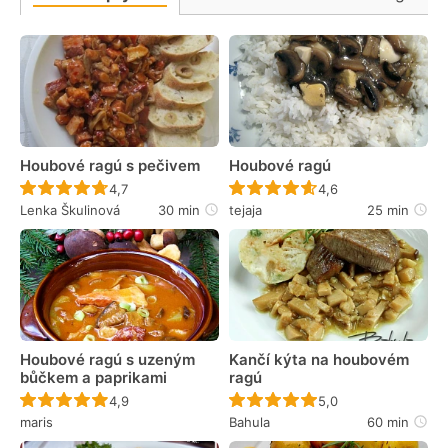
Houbové ragú s pečivem
Houbové ragú
Recept ještě nebyl hodnocen
Recept ještě nebyl 
4,7
4,6
Lenka Škulinová
30 min
tejaja
25 min
Houbové ragú s uzeným
Kančí kýta na houbovém
bůčkem a paprikami
ragú
Recept ještě nebyl hodnocen
Recept ještě nebyl 
4,9
5,0
maris
Bahula
60 min