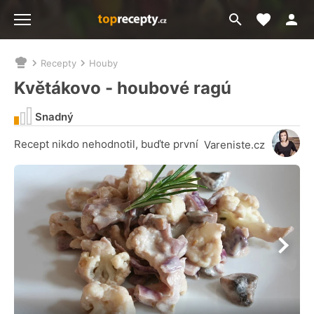
Moje akt
Přejít
Menu
na
vyhledávání
Recepty
Houby
Nacházíte
se
Květákovo - houbové ragú
zde:
Snadný
Recept nikdo nehodnotil, buďte první
Vareniste.cz