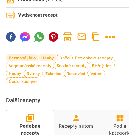
Vytisknout recept
Bezmasá jídla
Houby
Oběd
Bezlepkové recepty
Vegetariánské recepty
Snadné recepty
Běžný den
Houby
Bylinky
Zelenina
Restování
Vaření
Česká kuchyně
Další recepty
Podobné
Recepty autora
Podle
recepty
kategorie