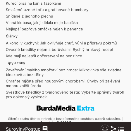
Kuřecí prsa na kari s fazolkami
Smažené uzené tofu a gratinované brambory
Snídaně z jednoho plechu
Vinná klobása, jak ji dělala moje babička
Nejlepší pepřová omáčka nejen k panence
Články
Alkohol v kuchyni: Jak ovlivňuje chuť, vůni a přípravu pokrmů
Ovocné knedlíky nejen s borůvkami: Rychlý hrnkový recept
Kde mají nejlepší občerstvení na benzince
Tipy a triky
Zavařování malého množství bez hrnce: Mikrovlnka vše zvládne
bleskově a bez dřiny
Chraňte rajčata před houbovými chorobami. Chyby při zalévání
mohou zničit úrodu
Švestkové knedlíky z tvarohového těsta: Vyberte správný tvaroh
pro dokonalý výsledek
Šíření obsahu těchto stránek je bez písemného souhlasu autorů zakázáno. |
Copyright © 2026 Toprecepty.cz
Sdílet
Zobraz
Suroviny
Postup