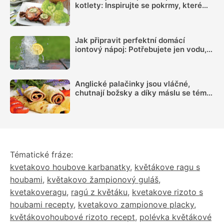
kotlety: Inspirujte se pokrmy, které
vás nezklamou
Jak připravit perfektní domácí
iontový nápoj: Potřebujete jen vodu,
citron, sůl a pár minut času
Anglické palačinky jsou vláčné,
chutnají božsky a díky máslu se téměř
nepřipalují, snadný recept zvládne
každý
Tématické fráze:
kvetakovo houbove karbanatky
,
květákove ragu s
houbami
,
květakovo žampionový guláš
,
kvetakoveragu
,
ragú z květáku
,
kvetakove rizoto s
houbami recepty
,
kvetakovo zampionove placky
,
květákovohoubové rizoto recept
,
polévka květákové