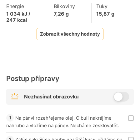
Energie
Bílkoviny
Tuky
1 034
kJ /
7,26
g
15,87
g
247
kcal
Zobrazit všechny hodnoty
Postup přípravy
Nezhasínat obrazovku
Na pánvi rozehřejeme olej. Cibuli nakrájíme
nahrubo a vložíme na pánev. Necháme zesklovatět.
Zatím nakrájíme houby na větší kusy, přidáme na