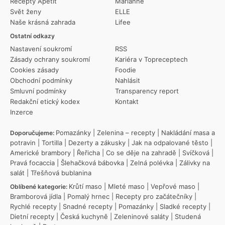
Recepty Apetit
Marianne
Svět ženy
ELLE
Naše krásná zahrada
Lifee
Ostatní odkazy
Nastavení soukromí
RSS
Zásady ochrany soukromí
Kariéra v Topreceptech
Cookies zásady
Foodie
Obchodní podmínky
Nahlásit
Smluvní podmínky
Transparency report
Redakční etický kodex
Kontakt
Inzerce
Pomazánky
|
Zelenina – recepty
|
Nakládání masa a
Doporučujeme:
potravin
|
Tortilla
|
Dezerty a zákusky
|
Jak na odpalované těsto
|
Americké brambory
|
Řeřicha
|
Co se děje na zahradě
|
Svíčková
|
Pravá focaccia
|
Šlehačková bábovka
|
Zelná polévka
|
Zálivky na
salát
|
Třešňová bublanina
Krůtí maso
|
Mleté maso
|
Vepřové maso
|
Oblíbené kategorie:
Bramborová jídla
|
Pomalý hrnec
|
Recepty pro začátečníky
|
Rychlé recepty
|
Snadné recepty
|
Pomazánky
|
Sladké recepty
|
Dietní recepty
|
Česká kuchyně
|
Zeleninové saláty
|
Studená