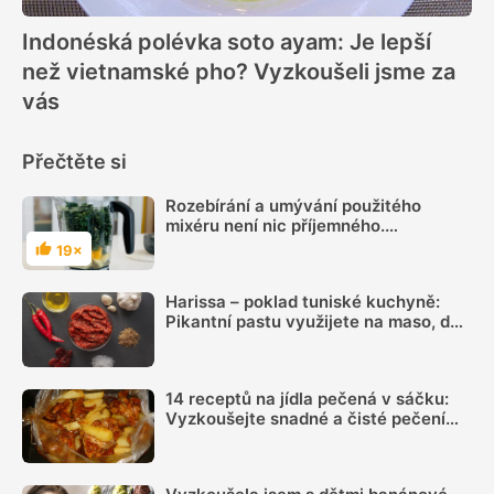
Indonéská polévka soto ayam: Je lepší
než vietnamské pho? Vyzkoušeli jsme za
vás
Přečtěte si
Rozebírání a umývání použitého
mixéru není nic příjemného.
Vyzkoušejte vychytávku, jak umýt
19×
Hodnocení
mixér snadno a rychle
Harissa – poklad tuniské kuchyně:
Pikantní pastu využijete na maso, do
zeleninových směsí, do polévek i do
salátů
14 receptů na jídla pečená v sáčku:
Vyzkoušejte snadné a čisté pečení
plné chuti