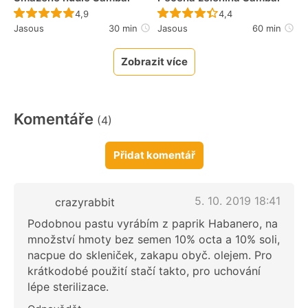
Recept ještě nebyl hodnocen
Recept ještě nebyl 
4,9
4,4
Jasous
30 min
Jasous
60 min
Zobrazit více
Komentáře
(4)
Přidat komentář
5. 10. 2019 18:41
crazyrabbit
Podobnou pastu vyrábím z paprik Habanero, na
množství hmoty bez semen 10% octa a 10% soli,
nacpue do skleniček, zakapu obyč. olejem. Pro
krátkodobé použití stačí takto, pro uchování
lépe sterilizace.