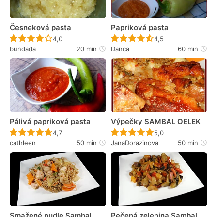
Česneková pasta
Papriková pasta
Recept ještě nebyl hodnocen
Recept ještě nebyl 
4,0
4,5
bundada
20 min
Danca
60 min
Pálivá papriková pasta
Výpečky SAMBAL OELEK
Recept ještě nebyl hodnocen
Recept ještě nebyl 
4,7
5,0
cathleen
50 min
JanaDorazinova
50 min
Smažené nudle Sambal
Pečená zelenina Sambal