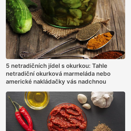
5 netradičních jídel s okurkou: Tahle
netradiční okurková marmeláda nebo
americké nakládačky vás nadchnou