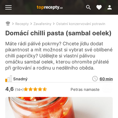
Moje akt
Přejít
Menu
na
vyhledávání
Recepty
Zavařeniny
Ostatní konzervování potravin
Nacházíte
se
Domácí chilli pasta (sambal oelek)
zde:
Máte rádi pálivé pokrmy? Chcete jídlu dodat
pikantnost a mít možnost si vybrat své oblíbené
chilli papričky? Udělejte si vlastní pálivou
omáčku sambal oelek, kterou ohromíte přátelé
při grilování a rodinu u nedělního oběda.
Doba
Snadný
60 min
přípravy
4,6
Hodnocení receptu je
Petras namaste
(14×)