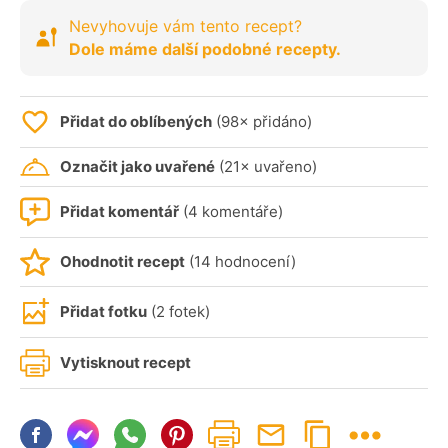
Nevyhovuje vám tento recept?
Dole máme další podobné recepty.
Přidat do oblíbených
(98× přidáno)
Označit jako uvařené
(21× uvařeno)
Přidat komentář
(4 komentáře)
Ohodnotit recept
(14 hodnocení)
Přidat fotku
(2 fotek)
Vytisknout recept