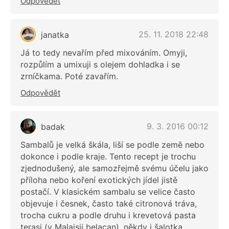
Odpovědět
25. 11. 2018 22:48
janatka
Já to tedy nevařím před mixováním. Omyji,
rozpůlím a umixuji s olejem dohladka i se
zrníčkama. Poté zavařím.
Odpovědět
9. 3. 2016 00:12
badak
Sambalů je velká škála, liší se podle země nebo
dokonce i podle kraje. Tento recept je trochu
zjednodušený, ale samozřejmě svému účelu jako
příloha nebo koření exotických jídel jistě
postačí. V klasickém sambalu se velice často
objevuje i česnek, často také citronová tráva,
trocha cukru a podle druhu i krevetová pasta
terasi (v Malajsii belacan), někdy i šalotka,