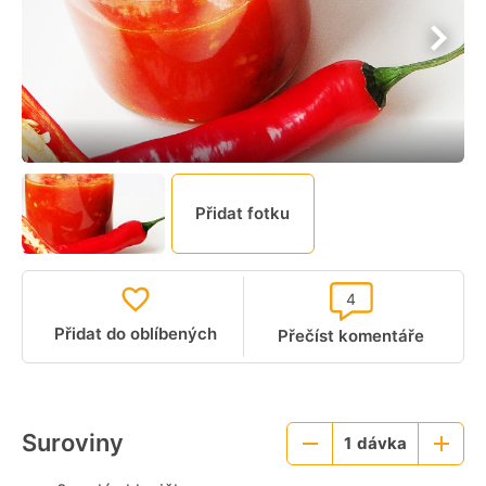
Přidat fotku
4
Přidat do oblíbených
Přečíst komentáře
Suroviny
1
dávka
Menší
Větší
porce
porce