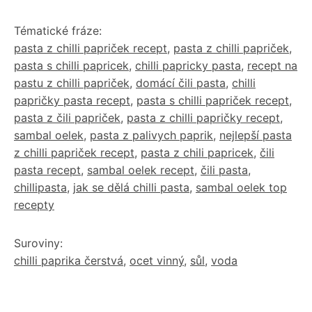
Tématické fráze:
pasta z chilli papriček recept
,
pasta z chilli papriček
,
pasta s chilli papricek
,
chilli papricky pasta
,
recept na
pastu z chilli papriček
,
domácí čili pasta
,
chilli
papričky pasta recept
,
pasta s chilli papriček recept
,
pasta z čili papriček
,
pasta z chilli papričky recept
,
sambal oelek
,
pasta z palivych paprik
,
nejlepší pasta
z chilli papriček recept
,
pasta z chili papricek
,
čili
pasta recept
,
sambal oelek recept
,
čili pasta
,
chillipasta
,
jak se dělá chilli pasta
,
sambal oelek top
recepty
Suroviny:
chilli paprika čerstvá
,
ocet vinný
,
sůl
,
voda