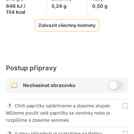
646
kJ /
5,24
g
0,50
g
154
kcal
Zobrazit všechny hodnoty
Postup přípravy
Nezhasínat obrazovku
Chilli papričky opláchneme a zbavíme stopek.
Můžeme použít celé papričky se semínky nebo je
rozpůlíme a zbavíme semínek.
V obou případech je rozkrájíme na třetiny,