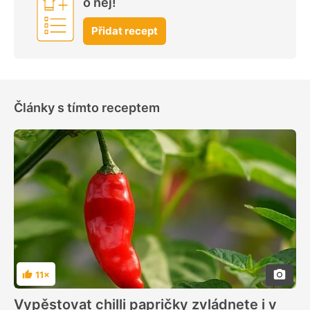
o něj!
Přidat recept
Články s tímto receptem
11×
Hodnocení
Vypěstovat chilli papričky zvládnete i v