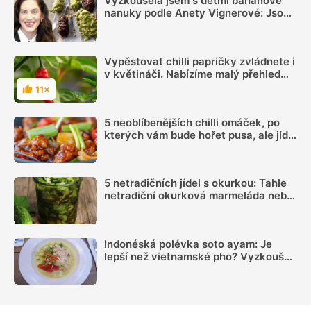
Vyzkoušela jsem s dětmi banánové
nanuky podle Anety Vignerové: Jsou
tak dobré, že do konce léta jiné dělat
nebudete
Vypěstovat chilli papričky zvládnete i
v květináči. Nabízíme malý přehled
jejich využití
11×
Hodnocení
5 neoblíbenějších chilli omáček, po
kterých vám bude hořet pusa, ale jídlu
dodají říz!
5 netradičních jídel s okurkou: Tahle
netradiční okurková marmeláda nebo
americké nakládačky vás nadchnou
Indonéská polévka soto ayam: Je
lepší než vietnamské pho? Vyzkoušeli
jsme za vás