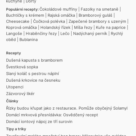
kuchyně
|
Dorty
Čokoládové muffiny
|
Fazolky na smetaně
|
Populární recepty:
Buchtičky s krémem
|
Rajská omáčka
|
Bramborový guláš
|
Cheesecake
|
Čočková polévka
|
Zapečené brambory s uzeným
|
Koprová omáčka
|
Holandský řízek
|
Míša řezy
|
Kuře na paprice
|
Langoše
|
Hraběnčiny řezy
|
Lečo
|
Nadýchaný perník
|
Rychlý
oběd
|
Bublanina
Recepty
Dušená kapusta s bramborem
Švestková sopka
Slaný koláč s pestrou náplní
Dušená krkovice na česneku
Utopenci
Zázvorový likér
Články
Řízky budou křupat jako z restaurace. Pomůže obyčejný Solamyl
Domácí mrkvová přesnídávka: Osvědčený recept
Domácí iontový nápoj ze tří surovin
Tipy a triky
Zavařování malého množství bez hrnce: Mikrovlnka vše zvládne