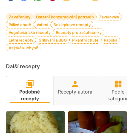
Zavařeniny
Ostatní konzervování potravin
Zavařování
Pálivé chutě
Vaření
Bezlepkové recepty
Vegetariánské recepty
Recepty pro začátečníky
Letní recepty
Grilování a BBQ
Pikantní chutě
Paprika
Asijská kuchyně
Další recepty
Podobné
Recepty autora
Podle
recepty
kategorie