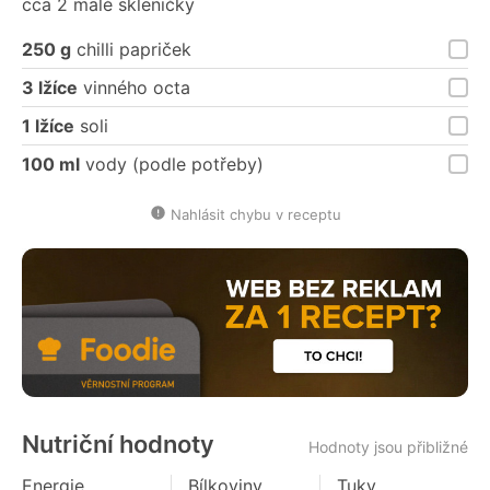
cca 2 malé skleničky
250 g
chilli papriček
3 lžíce
vinného octa
1 lžíce
soli
100 ml
vody (podle potřeby)
Nahlásit chybu v receptu
Nutriční hodnoty
Hodnoty jsou přibližné
Energie
Bílkoviny
Tuky