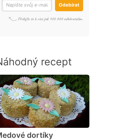
Odebírat
Náhodný recept
edové dortíky