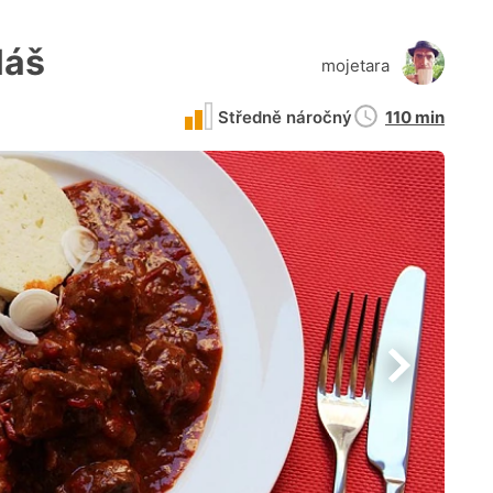
láš
mojetara
Doba
Středně náročný
110 min
přípravy