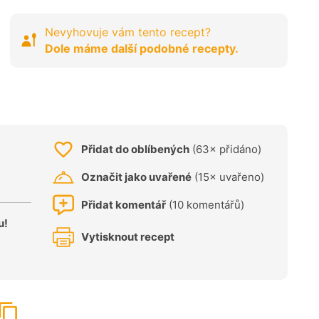
Nevyhovuje vám tento recept?
Dole máme další podobné recepty.
Přidat do oblíbených
(63× přidáno)
Označit jako uvařené
(15× uvařeno)
Přidat komentář
(10 komentářů)
u!
Vytisknout recept