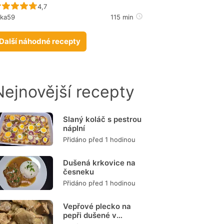
Recept ještě nebyl hodnocen
4,7
ika59
115 min
Další náhodné recepty
Nejnovější recepty
Slaný koláč s pestrou
náplní
Přidáno před 1 hodinou
Dušená krkovice na
česneku
Přidáno před 1 hodinou
Vepřové plecko na
pepři dušené v