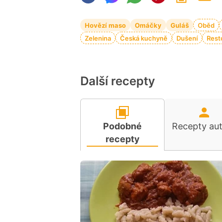
Hovězí maso
Omáčky
Guláš
Oběd
Zelenina
Česká kuchyně
Dušení
Rest
Další recepty
Podobné
Recepty au
recepty