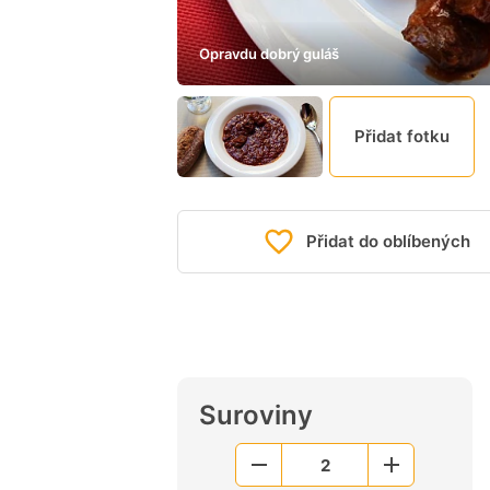
Opravdu dobrý guláš
Přidat fotku
Přidat do oblíbených
Suroviny
2
Menší
Větší