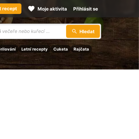
t recept
Moje aktivita
Přihlásit se
Hledat
rilování
Letní recepty
Cuketa
Rajčata