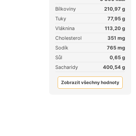
Bílkoviny
210,97
g
Tuky
77,95
g
Vláknina
113,20
g
Cholesterol
351
mg
Sodík
765
mg
Sůl
0,65
g
Sacharidy
400,54
g
Zobrazit všechny hodnoty