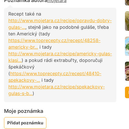
Poznámka autora
mojetara
Recept také na
http://www.mojetara.cz/recipe/opravdu-dobry-
gulas-...
, stejně jako na podobné guláše, třeba
ten Americký (tady
https://www.toprecepty.cz/recept/48258-
americky-br...
i tady
http://www.mojetara.cz/recipe/americky-gulas-
klasi...
) a pokud rádi extrabuřty, doporučuji
špekáčkový
(
https://www.toprecepty.cz/recept/48410-
spekackovy-...
i tady
http://www.mojetara.cz/recipe/spekackovy-
gulas-s-b...
)
Moje poznámka
Přidat poznámku