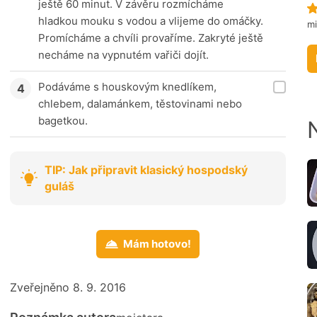
ještě 60 minut. V závěru rozmícháme
hladkou mouku s vodou a vlijeme do omáčky.
m
Promícháme a chvíli provaříme. Zakryté ještě
necháme na vypnutém vařiči dojít.
Podáváme s houskovým knedlíkem,
chlebem, dalamánkem, těstovinami nebo
bagetkou.
TIP: Jak připravit klasický hospodský
guláš
Mám hotovo!
Zveřejněno 8. 9. 2016