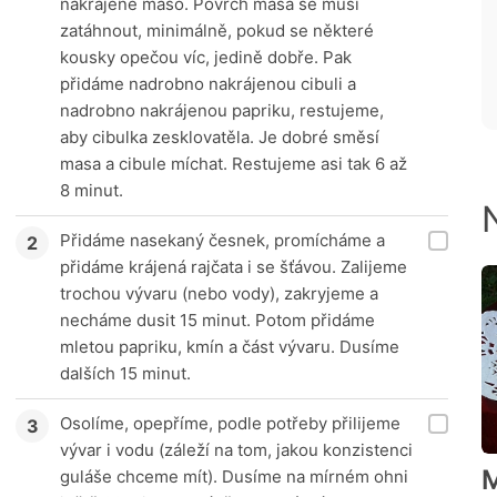
nakrájené maso. Povrch masa se musí
zatáhnout, minimálně, pokud se některé
kousky opečou víc, jedině dobře. Pak
přidáme nadrobno nakrájenou cibuli a
nadrobno nakrájenou papriku, restujeme,
aby cibulka zesklovatěla. Je dobré směsí
masa a cibule míchat. Restujeme asi tak 6 až
8 minut.
Přidáme nasekaný česnek, promícháme a
přidáme krájená rajčata i se šťávou. Zalijeme
trochou vývaru (nebo vody), zakryjeme a
necháme dusit 15 minut. Potom přidáme
mletou papriku, kmín a část vývaru. Dusíme
dalších 15 minut.
Osolíme, opepříme, podle potřeby přilijeme
vývar i vodu (záleží na tom, jakou konzistenci
M
guláše chceme mít). Dusíme na mírném ohni