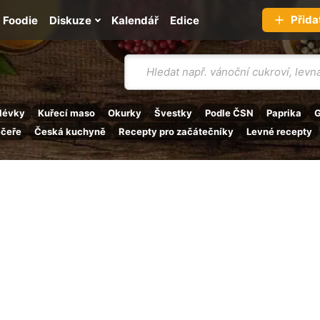
Přida
Foodie
Diskuze
Kalendář
Edice
Vyhledávání
lévky
Kuřecí maso
Okurky
Švestky
Podle ČSN
Paprika
G
ečeře
Česká kuchyně
Recepty pro začátečníky
Levné recepty