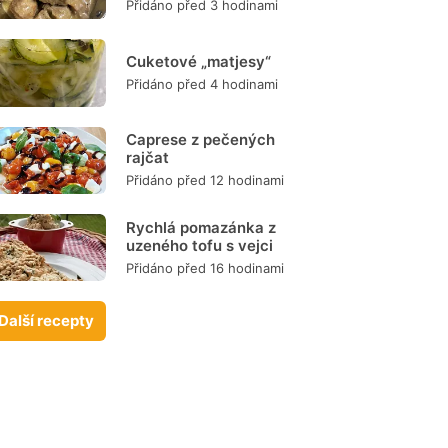
remosce
Přidáno před 3 hodinami
Cuketové „matjesy“
Přidáno před 4 hodinami
Caprese z pečených
rajčat
Přidáno před 12 hodinami
Rychlá pomazánka z
uzeného tofu s vejci
Přidáno před 16 hodinami
Další recepty