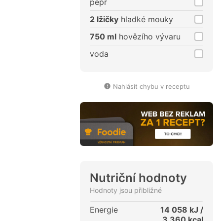
pepř
2 lžičky
hladké mouky
750 ml
hovězího vývaru
voda
Nahlásit chybu v receptu
Nutriční hodnoty
Hodnoty jsou přibližné
Energie
14 058
kJ /
3 360
kcal