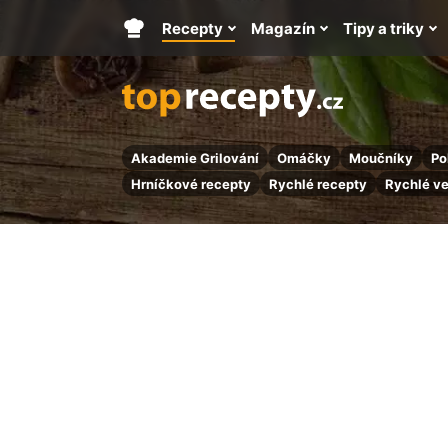
Recepty
Magazín
Tipy a triky
Hlavní
stránka
Akademie Grilování
Omáčky
Moučníky
Po
Hrníčkové recepty
Rychlé recepty
Rychlé v