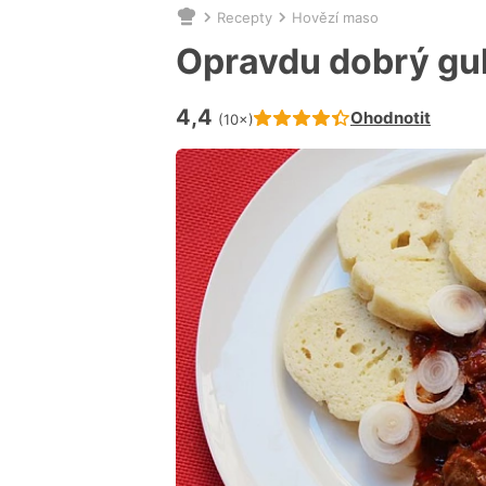
Recepty
Hovězí maso
Nacházíte
se
Opravdu dobrý gu
zde:
4,4
Hodnocení receptu je
Ohodnotit
(10×)