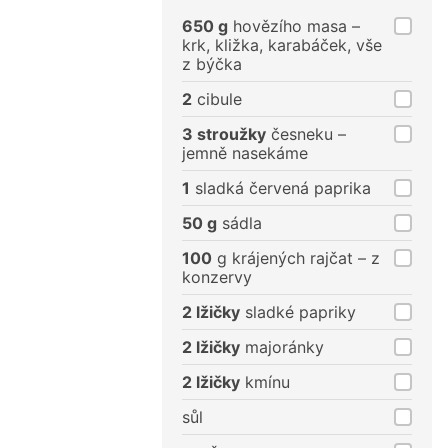
porce
porce
650 g
hovězího masa –
krk, kližka, karabáček, vše
z býčka
2
cibule
3 stroužky
česneku –
jemně nasekáme
1
sladká červená paprika
50 g
sádla
100
g krájených rajčat – z
konzervy
2 lžičky
sladké papriky
2 lžičky
majoránky
2 lžičky
kmínu
sůl