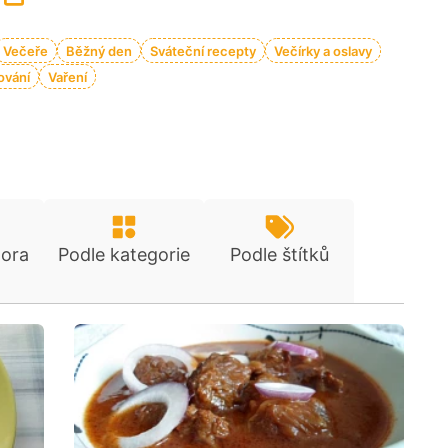
Večeře
Běžný den
Sváteční recepty
Večírky a oslavy
ování
Vaření
tora
Podle kategorie
Podle štítků