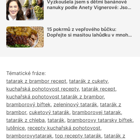
Vyzkoušela jsem s dětmi banánové
nanuky podle Anety Vignerové: Jsou
tak dobré, že do konce léta jiné dělat
nebudete
15 pokrmů z vepřového bůčku:
Dopřejte si masitou lahůdku v mnoha
podobách
Tématické fráze:
tatarak z brambor recept
,
tatarák z cukety
,
kuchařská pohotovost recepty
,
tatarák recept
,
kuchařská pohotovost tatarák z brambor
,
bramborový biftek
,
zeleninový tatarák
,
tatarák z
brambor
,
cuketový tatarák
,
bramborovej tatarak
,
tatarák z chleba
,
tatarák
,
bramborovy tatarsky biftek
,
lutěnice
,
recepty kuchařská pohotovost
,
bramborovytatarak
,
top recepty tatarák
,
tatarák z