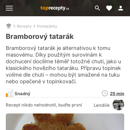
Moje akt
Přejít
Menu
na
vyhledávání
Recepty
Pomazánky
Nacházíte
se
Bramborový tatarák
zde:
Bramborový tatarák je alternativou k tomu
masovému. Díky použitým surovinám k
dochucení docílíme téměř totožné chuti, jako u
klasického hovězího tataráku. Přípravu topinek
volíme dle chuti – mohou být smažené na tuku
nebo opečené v topinkovači.
Doba
Snadný
25 min
přípravy
Recept nikdo nehodnotil, buďte první
Lendiiik