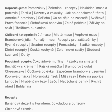
Pomazánky
|
Zelenina – recepty
|
Nakládání masa a
Doporučujeme:
potravin
|
Tortilla
|
Dezerty a zákusky
|
Jak na odpalované těsto
|
Americké brambory
|
Řeřicha
|
Co se děje na zahradě
|
Svíčková
|
Pravá focaccia
|
Šlehačková bábovka
|
Zelná polévka
|
Zálivky na
salát
|
Třešňová bublanina
Krůtí maso
|
Mleté maso
|
Vepřové maso
|
Oblíbené kategorie:
Bramborová jídla
|
Pomalý hrnec
|
Recepty pro začátečníky
|
Rychlé recepty
|
Snadné recepty
|
Pomazánky
|
Sladké recepty
|
Dietní recepty
|
Česká kuchyně
|
Zeleninové saláty
|
Studená
kuchyně
|
Dorty
Čokoládové muffiny
|
Fazolky na smetaně
|
Populární recepty:
Buchtičky s krémem
|
Rajská omáčka
|
Bramborový guláš
|
Cheesecake
|
Čočková polévka
|
Zapečené brambory s uzeným
|
Koprová omáčka
|
Holandský řízek
|
Míša řezy
|
Kuře na paprice
|
Langoše
|
Hraběnčiny řezy
|
Lečo
|
Nadýchaný perník
|
Rychlý
oběd
|
Bublanina
Recepty
Banánový dezert s tvarohem, čokoládou a burizony
Citronové tiramisu