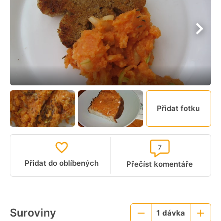
Přidat fotku
7
Přidat do oblíbených
Přečíst komentáře
Suroviny
1
dávka
Menší
Větší