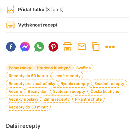
Přidat fotku
(3 fotek)
Vytisknout recept
Pomazánky
Studená kuchyně
Svačina
Recepty do 50 korun
Levné recepty
Recepty pro začátečníky
Rychlé recepty
Snadné recepty
Večeře
Běžný den
Sváteční recepty
Česká kuchyně
Večírky a oslavy
Zimní recepty
Pikantní chutě
Recepty do 30 minut
Další recepty