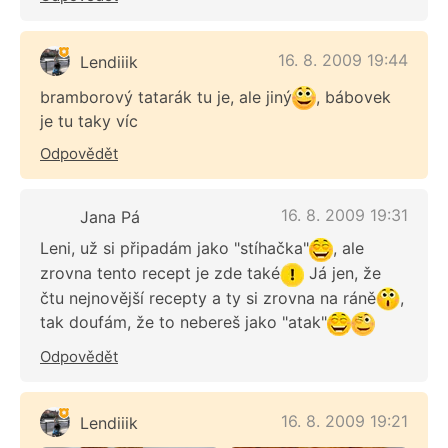
16. 8. 2009 19:44
Lendiiik
bramborový tatarák tu je, ale jiný
, bábovek
je tu taky víc
Odpovědět
16. 8. 2009 19:31
Jana Pá
Leni, už si připadám jako "stíhačka"
, ale
zrovna tento recept je zde také
Já jen, že
čtu nejnovější recepty a ty si zrovna na ráně
,
tak doufám, že to nebereš jako "atak"
Odpovědět
16. 8. 2009 19:21
Lendiiik