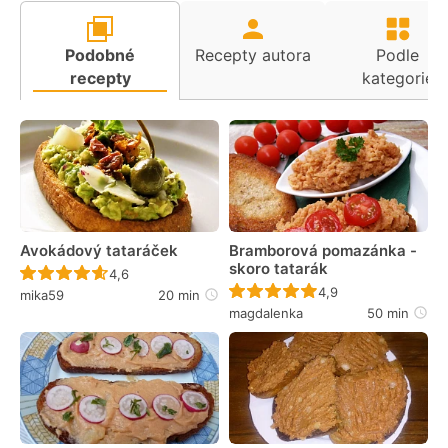
Podobné
Recepty autora
Podle
recepty
kategorie
Avokádový tataráček
Bramborová pomazánka -
skoro tatarák
Recept ještě nebyl hodnocen
4,6
Recept ještě nebyl 
4,9
mika59
20 min
magdalenka
50 min