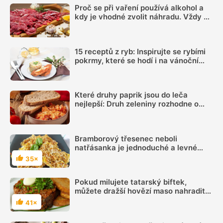
Proč se při vaření používá alkohol a
kdy je vhodné zvolit náhradu. Vždy se
totiž neodpaří
15 receptů z ryb: Inspirujte se rybími
pokrmy, které se hodí i na vánoční
hostinu
Které druhy paprik jsou do leča
nejlepší: Druh zeleniny rozhodne o
výsledné chuti víc, než si myslíme
Bramborový třesenec neboli
natřásanka je jednoduché a levné
jídlo našich babiček
35×
Hodnocení
Pokud milujete tatarský biftek,
můžete dražší hovězí maso nahradit
levnými variantami a připravit falešný
41×
Hodnocení
tatarák