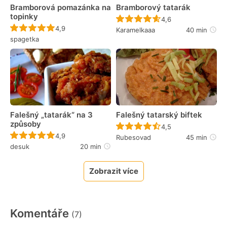
Bramborová pomazánka na
Bramborový tatarák
topinky
Recept ještě nebyl 
4,6
Recept ještě nebyl hodnocen
4,9
Karamelkaaa
40 min
spagetka
Falešný „tatarák“ na 3
Falešný tatarský biftek
způsoby
Recept ještě nebyl 
4,5
Recept ještě nebyl hodnocen
4,9
Rubesovad
45 min
desuk
20 min
Zobrazit více
Komentáře
(7)