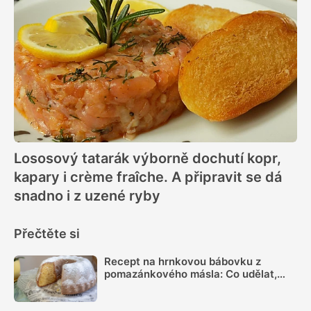
Lososový tatarák výborně dochutí kopr,
kapary i crème fraîche. A připravit se dá
snadno i z uzené ryby
Přečtěte si
Recept na hrnkovou bábovku z
pomazánkového másla: Co udělat,
aby byla vláčná a šla dobře vyklopit