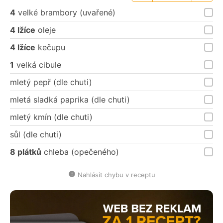
porce
porce
4
velké brambory (uvařené)
4 lžíce
oleje
4 lžíce
kečupu
1
velká cibule
mletý pepř (dle chuti)
mletá sladká paprika (dle chuti)
mletý kmín (dle chuti)
sůl (dle chuti)
8 plátků
chleba (opečeného)
Nahlásit chybu v receptu