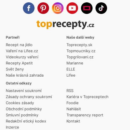
Partneři
Naše další weby
Recept na jídlo
Toprecepty.sk
Vaření na Lifee.cz
Topmoucniky.cz
Videokurzy vaření
Topgrilovani.cz
Recepty Apetit
Marianne
Svět ženy
ELLE
Naše krásná zahrada
Lifee
Ostatní odkazy
Nastavení soukromí
RSS
Zásady ochrany soukromí
Kariéra v Topreceptech
Cookies zásady
Foodie
Obchodní podmínky
Nahlásit
Smluvní podmínky
Transparency report
Redakční etický kodex
Kontakt
Inzerce