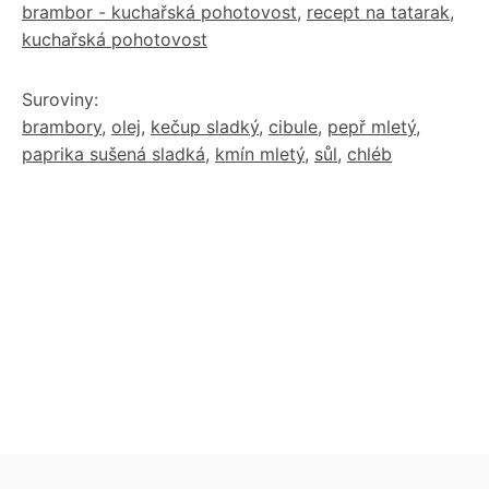
brambor - kuchařská pohotovost
,
recept na tatarak
,
kuchařská pohotovost
Suroviny:
brambory
,
olej
,
kečup sladký
,
cibule
,
pepř mletý
,
paprika sušená sladká
,
kmín mletý
,
sůl
,
chléb