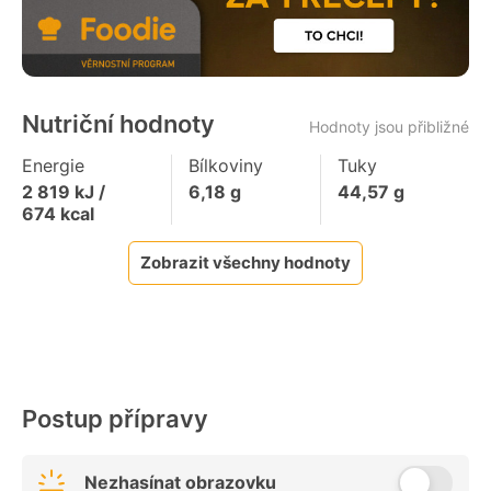
Nutriční hodnoty
Hodnoty jsou přibližné
Energie
Bílkoviny
Tuky
2 819
kJ /
6,18
g
44,57
g
674
kcal
Zobrazit všechny hodnoty
Postup přípravy
Nezhasínat obrazovku