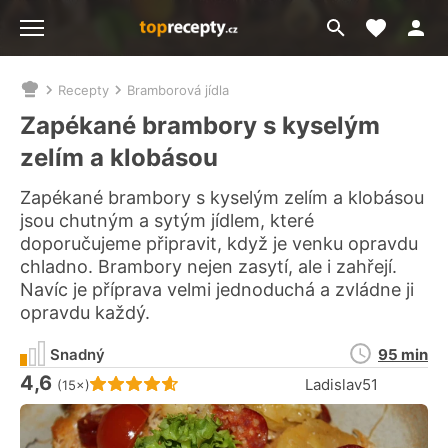
Moje akt
Přejít
Menu
na
vyhledávání
Recepty
Bramborová jídla
Nacházíte
se
Zapékané brambory s kyselým
zde:
zelím a klobásou
Zapékané brambory s kyselým zelím a klobásou
jsou chutným a sytým jídlem, které
doporučujeme připravit, když je venku opravdu
chladno. Brambory nejen zasytí, ale i zahřejí.
Navíc je příprava velmi jednoduchá a zvládne ji
opravdu každý.
Doba
Snadný
95 min
přípravy
4,6
Hodnocení receptu je
Ladislav51
(15×)