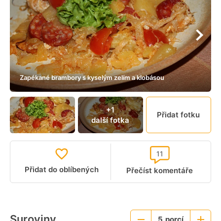
Zapékané brambory s kyselým zelím a klobásou
+1
Přidat fotku
další fotka
11
Přidat do oblíbených
Přečíst komentáře
Suroviny
5
porcí