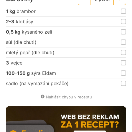
Menší
Větší
porce
porce
1 kg
brambor
2-3
klobásy
0,5 kg
kysaného zelí
sůl (dle chuti)
mletý pepř (dle chuti)
3
vejce
100-150 g
sýra Eidam
sádlo (na vymazání pekáče)
Nahlásit chybu v receptu