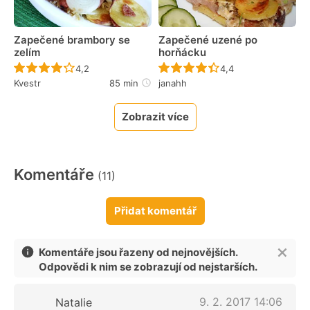
Zapečené brambory se
Zapečené uzené po
zelím
horňácku
Recept ještě nebyl hodnocen
Recept ještě nebyl 
4,2
4,4
Kvestr
85 min
janahh
Zobrazit více
Komentáře
(11)
Přidat komentář
Komentáře jsou řazeny od nejnovějších.
Odpovědi k nim se zobrazují od nejstarších.
9. 2. 2017 14:06
Natalie