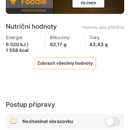
Nutriční hodnoty
Hodnoty jsou přibližné
Energie
Bílkoviny
Tuky
6 520
kJ /
82,17
g
43,43
g
1 558
kcal
Zobrazit všechny hodnoty
Postup přípravy
Nezhasínat obrazovku