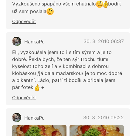
Vyzkoušeno,spapáno,všem chutnalo
bodík
už sem poslala
Odpovědět
30. 3. 2010 06:37
HankaPu
Eli, vyzkoušela jsem to i s tím sýrem a je to
dobré. Řekla bych, že ten sýr trochu tlumí
kyselost toho zelí a v kombinaci s dobrou
klobáskou /já dala maďarskou/ je to moc dobré
a pikantní. Láďo, patří ti bodík a přidala jsem
pár fotek.
+
Odpovědět
30. 3. 2010 06:22
HankaPu