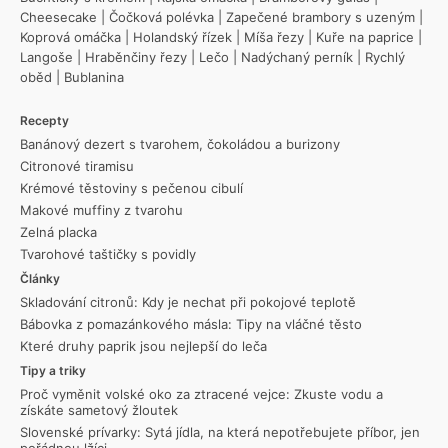
Cheesecake
|
Čočková polévka
|
Zapečené brambory s uzeným
|
Koprová omáčka
|
Holandský řízek
|
Míša řezy
|
Kuře na paprice
|
Langoše
|
Hraběnčiny řezy
|
Lečo
|
Nadýchaný perník
|
Rychlý
oběd
|
Bublanina
Recepty
Banánový dezert s tvarohem, čokoládou a burizony
Citronové tiramisu
Krémové těstoviny s pečenou cibulí
Makové muffiny z tvarohu
Zelná placka
Tvarohové taštičky s povidly
Články
Skladování citronů: Kdy je nechat při pokojové teplotě
Bábovka z pomazánkového másla: Tipy na vláčné těsto
Které druhy paprik jsou nejlepší do leča
Tipy a triky
Proč vyměnit volské oko za ztracené vejce: Zkuste vodu a
získáte sametový žloutek
Slovenské prívarky: Sytá jídla, na která nepotřebujete příbor, jen