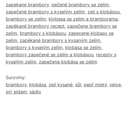
zapekane brambory
,
pečené brambory se zelím
,
zapečené brambory s kyselým zelím
,
zelí s klobásou
,
brambory se zelím
,
klobasa se zelim a bramborama
,
zapékané brambory recept
,
zapečene brambory se
zelim
,
brambory s klobásou
,
zapecene klobasy se
zelim
,
zapékané brambory s kysaným zelím
,
brambory s kyselým zelím
,
klobása se zelím
,
brambory zapečené se zelím a klobásou
,
recepty s
kyselým zelím
,
zapečena klobása se zelim
Suroviny:
brambory
,
klobása
,
zelí kysané
,
sůl
,
pepř mletý
,
vejce
,
sýr eidam
,
sádlo