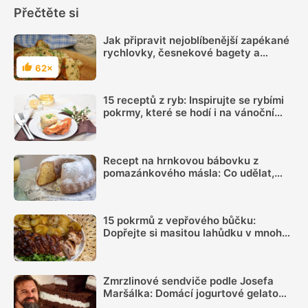
Přečtěte si
Jak připravit nejoblíbenější zapékané
rychlovky, česnekové bagety a
chleby ve vajíčku
62×
Hodnocení
15 receptů z ryb: Inspirujte se rybími
pokrmy, které se hodí i na vánoční
hostinu
Recept na hrnkovou bábovku z
pomazánkového másla: Co udělat,
aby byla vláčná a šla dobře vyklopit
15 pokrmů z vepřového bůčku:
Dopřejte si masitou lahůdku v mnoha
podobách
Zmrzlinové sendviče podle Josefa
Maršálka: Domácí jogurtové gelato
mezi kakaovými pláty ochladí i v