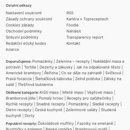
Ostatní odkazy
Nastavení soukromí
RSS
Zásady ochrany soukromí
Kariéra v Topreceptech
Cookies zásady
Foodie
Obchodní podmínky
Nahlásit
Smluvní podmínky
Transparency report
Redakční etický kodex
Kontakt
Inzerce
Pomazánky
|
Zelenina – recepty
|
Nakládání masa a
Doporučujeme:
potravin
|
Tortilla
|
Dezerty a zákusky
|
Jak na odpalované těsto
|
Americké brambory
|
Řeřicha
|
Co se děje na zahradě
|
Svíčková
|
Pravá focaccia
|
Šlehačková bábovka
|
Zelná polévka
|
Zálivky na
salát
|
Třešňová bublanina
Krůtí maso
|
Mleté maso
|
Vepřové maso
|
Oblíbené kategorie:
Bramborová jídla
|
Pomalý hrnec
|
Recepty pro začátečníky
|
Rychlé recepty
|
Snadné recepty
|
Pomazánky
|
Sladké recepty
|
Dietní recepty
|
Česká kuchyně
|
Zeleninové saláty
|
Studená
kuchyně
|
Dorty
Čokoládové muffiny
|
Fazolky na smetaně
|
Populární recepty:
Buchtičky s krémem
|
Rajská omáčka
|
Bramborový guláš
|