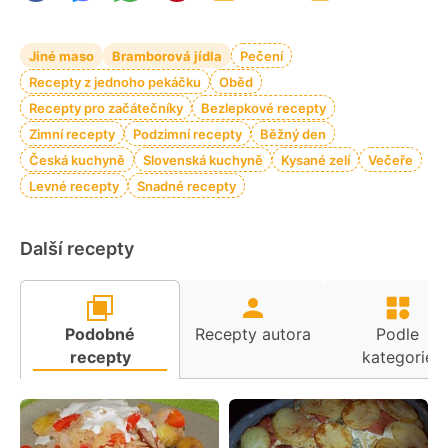
Jiné maso
Bramborová jídla
Pečení
Recepty z jednoho pekáčku
Oběd
Recepty pro začátečníky
Bezlepkové recepty
Zimní recepty
Podzimní recepty
Běžný den
Česká kuchyně
Slovenská kuchyně
Kysané zelí
Večeře
Levné recepty
Snadné recepty
Další recepty
Podobné
Recepty autora
Podle
recepty
kategorie