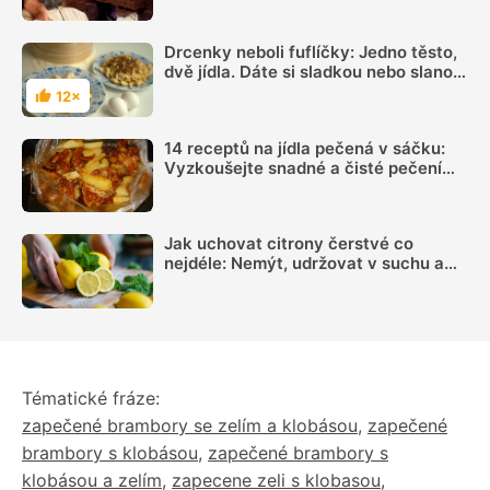
největším horku
Drcenky neboli fuflíčky: Jedno těsto,
dvě jídla. Dáte si sladkou nebo slanou
verzi?
12×
Hodnocení
14 receptů na jídla pečená v sáčku:
Vyzkoušejte snadné a čisté pečení
plné chuti
Jak uchovat citrony čerstvé co
nejdéle: Nemýt, udržovat v suchu a
sledovat jednu důležitou věc
Tématické fráze:
zapečené brambory se zelím a klobásou
,
zapečené
brambory s klobásou
,
zapečené brambory s
klobásou a zelím
,
zapecene zeli s klobasou
,