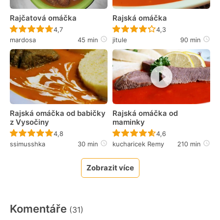
Rajčatová omáčka
Rajská omáčka
Recept ještě nebyl hodnocen
Recept ještě nebyl 
4,7
4,3
mardosa
45 min
jitule
90 min
Rajská omáčka od babičky
Rajská omáčka od
z Vysočiny
maminky
Recept ještě nebyl hodnocen
Recept ještě nebyl 
4,8
4,6
ssimusshka
30 min
kucharicek Remy
210 min
Zobrazit více
Komentáře
(31)