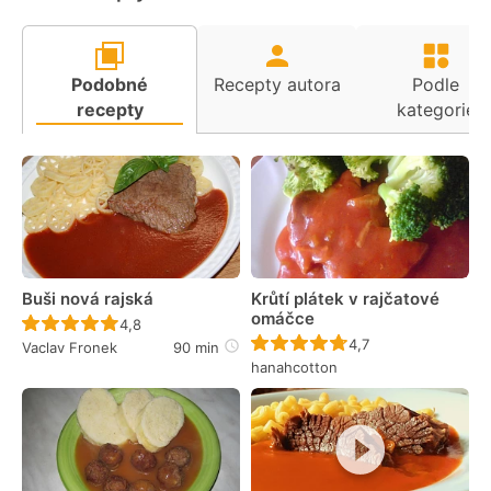
Podobné
Recepty autora
Podle
recepty
kategorie
Buši nová rajská
Krůtí plátek v rajčatové
omáčce
Recept ještě nebyl hodnocen
4,8
Recept ještě nebyl 
4,7
Vaclav Fronek
90 min
hanahcotton