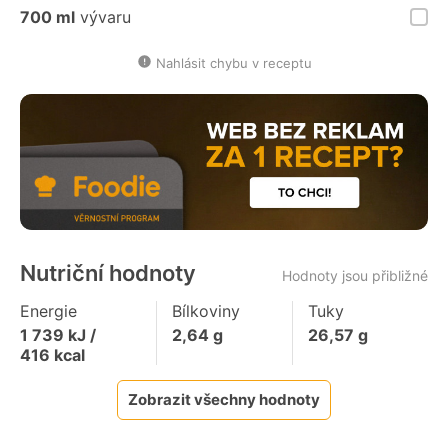
700 ml
vývaru
Nahlásit chybu v receptu
Nutriční hodnoty
Hodnoty jsou přibližné
Energie
Bílkoviny
Tuky
1 739
kJ /
2,64
g
26,57
g
416
kcal
Zobrazit všechny hodnoty