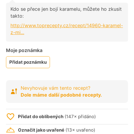
Kdo se přece jen bojí karamelu, můžete ho zkusit
takto:
http://www.toprecepty.cz/recept/14960-karamel-
z-mi...
Moje poznámka
Přidat poznámku
Nevyhovuje vám tento recept?
Dole máme další podobné recepty.
Přidat do oblíbených
(147× přidáno)
Označit jako uvařené
(13× uvařeno)