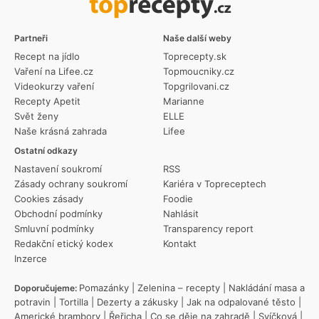
Partneři
Naše další weby
Recept na jídlo
Toprecepty.sk
Vaření na Lifee.cz
Topmoucniky.cz
Videokurzy vaření
Topgrilovani.cz
Recepty Apetit
Marianne
Svět ženy
ELLE
Naše krásná zahrada
Lifee
Ostatní odkazy
Nastavení soukromí
RSS
Zásady ochrany soukromí
Kariéra v Topreceptech
Cookies zásady
Foodie
Obchodní podmínky
Nahlásit
Smluvní podmínky
Transparency report
Redakční etický kodex
Kontakt
Inzerce
Pomazánky
|
Zelenina – recepty
|
Nakládání masa a
Doporučujeme:
potravin
|
Tortilla
|
Dezerty a zákusky
|
Jak na odpalované těsto
|
Americké brambory
|
Řeřicha
|
Co se děje na zahradě
|
Svíčková
|