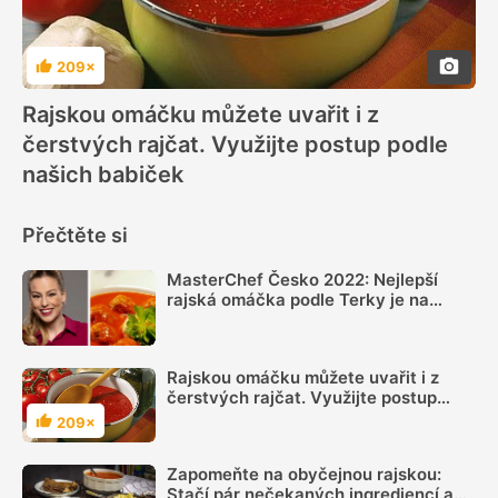
209×
Hodnocení
Rajskou omáčku můžete uvařit i z
čerstvých rajčat. Využijte postup podle
našich babiček
Přečtěte si
MasterChef Česko 2022: Nejlepší
rajská omáčka podle Terky je na
základu z karamelu a chuť jí dodává
skořice, badyán a zázvor
Rajskou omáčku můžete uvařit i z
čerstvých rajčat. Využijte postup
podle našich babiček
209×
Hodnocení
Zapomeňte na obyčejnou rajskou:
Stačí pár nečekaných ingrediencí a