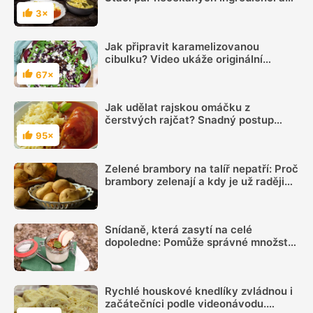
bude skvělá
3×
Hodnocení
Jak připravit karamelizovanou
cibulku? Video ukáže originální
přílohu z obyčejné cibule
67×
Hodnocení
Jak udělat rajskou omáčku z
čerstvých rajčat? Snadný postup
zvládnou i začátečníci
95×
Hodnocení
Zelené brambory na talíř nepatří: Proč
brambory zelenají a kdy je už raději
nejíst
Snídaně, která zasytí na celé
dopoledne: Pomůže správné množství
bílkovin a dostatek vlákniny
Rychlé houskové knedlíky zvládnou i
začátečníci podle videonávodu.