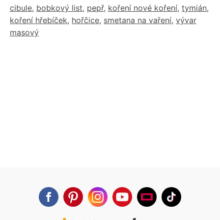
cibule
,
bobkový list
,
pepř
,
koření nové koření
,
tymián
,
koření hřebíček
,
hořčice
,
smetana na vaření
,
vývar
masový