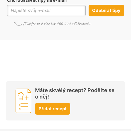
Chci dostávat tipy na e-mail
Odebírat tipy
Máte skvělý recept? Podělte se
o něj!
Přidat recept