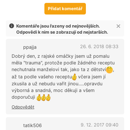
Přidat komentář
Komentáře jsou řazeny od nejnovějších.
Odpovědi k nim se zobrazují od nejstarších.
26. 6. 2018 08:33
ppajja
Dobrý den, z rajské omáčky jsem už pomalu
měla "trauma", protože podle žádného receptu
nechutnala manželovi tak, jako ta z dětství
,
až ta podle vašeho receptu
včera jsem jí
zkusila a už nebudu vařit jinou.....opravdu
výborná a snadná, moc děkuji a všem
doporučuji
Odpovědět
9. 12. 2017 09:40
tatik506