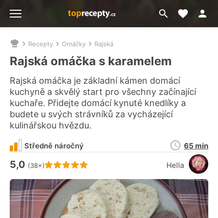
Moje akt
Přejít
Menu
na
vyhledávání
Recepty
Omáčky
Rajská
Nacházíte
se
Rajská omáčka s karamelem
zde:
Rajská omáčka je základní kámen domácí
kuchyně a skvělý start pro všechny začínající
kuchaře. Přidejte domácí kynuté knedlíky a
budete u svých strávníků za vycházející
kulinářskou hvězdu.
Doba
Středně náročný
65 min
přípravy
5,0
Hodnocení receptu je
Hella
(38×)