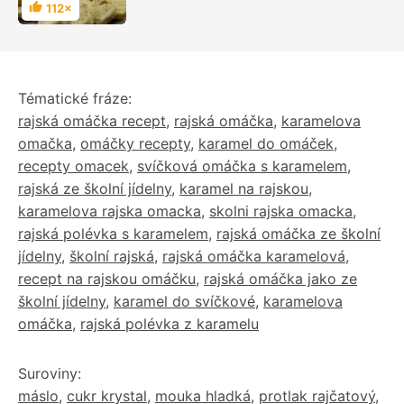
Chutnají skvěle
112×
Hodnocení
Tématické fráze:
rajská omáčka recept
,
rajská omáčka
,
karamelova
omačka
,
omáčky recepty
,
karamel do omáček
,
recepty omacek
,
svíčková omáčka s karamelem
,
rajská ze školní jídelny
,
karamel na rajskou
,
karamelova rajska omacka
,
skolni rajska omacka
,
rajská polévka s karamelem
,
rajská omáčka ze školní
jídelny
,
školní rajská
,
rajská omáčka karamelová
,
recept na rajskou omáčku
,
rajská omáčka jako ze
školní jídelny
,
karamel do svíčkové
,
karamelova
omáčka
,
rajská polévka z karamelu
Suroviny:
máslo
,
cukr krystal
,
mouka hladká
,
protlak rajčatový
,