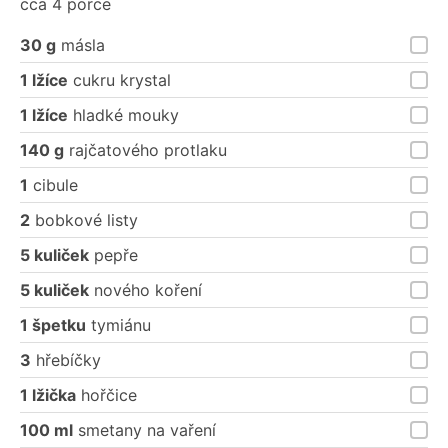
cca 4 porce
30 g
másla
1 lžíce
cukru krystal
1 lžíce
hladké mouky
140 g
rajčatového protlaku
1
cibule
2
bobkové listy
5 kuliček
pepře
5 kuliček
nového koření
1 špetku
tymiánu
3
hřebíčky
1 lžička
hořčice
100 ml
smetany na vaření