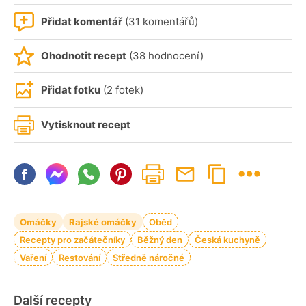
Přidat komentář
(31 komentářů)
Ohodnotit recept
(38 hodnocení)
Přidat fotku
(2 fotek)
Vytisknout recept
Omáčky
Rajské omáčky
Oběd
Recepty pro začátečníky
Běžný den
Česká kuchyně
Vaření
Restování
Středně náročné
Další recepty