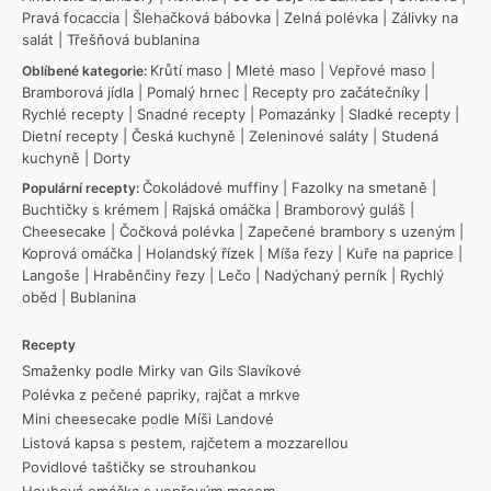
Pravá focaccia
|
Šlehačková bábovka
|
Zelná polévka
|
Zálivky na
salát
|
Třešňová bublanina
Krůtí maso
|
Mleté maso
|
Vepřové maso
|
Oblíbené kategorie:
Bramborová jídla
|
Pomalý hrnec
|
Recepty pro začátečníky
|
Rychlé recepty
|
Snadné recepty
|
Pomazánky
|
Sladké recepty
|
Dietní recepty
|
Česká kuchyně
|
Zeleninové saláty
|
Studená
kuchyně
|
Dorty
Čokoládové muffiny
|
Fazolky na smetaně
|
Populární recepty:
Buchtičky s krémem
|
Rajská omáčka
|
Bramborový guláš
|
Cheesecake
|
Čočková polévka
|
Zapečené brambory s uzeným
|
Koprová omáčka
|
Holandský řízek
|
Míša řezy
|
Kuře na paprice
|
Langoše
|
Hraběnčiny řezy
|
Lečo
|
Nadýchaný perník
|
Rychlý
oběd
|
Bublanina
Recepty
Smaženky podle Mirky van Gils Slavíkové
Polévka z pečené papriky, rajčat a mrkve
Mini cheesecake podle Míši Landové
Listová kapsa s pestem, rajčetem a mozzarellou
Povidlové taštičky se strouhankou
Houbová omáčka s vepřovým masem