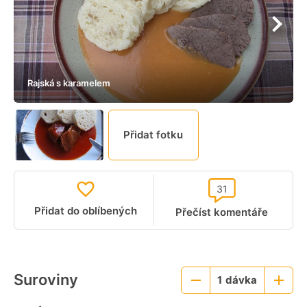
Rajská s karamelem
Přidat fotku
31
Přidat do oblíbených
Přečíst komentáře
Suroviny
1
dávka
Menší
Větší
porce
porce