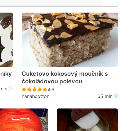
níky
Cuketovo kokosový moučník s
čokoládovou polevou
cen
min
Recept ještě nebyl hodnocen
4,6
hanahcotton
65 min