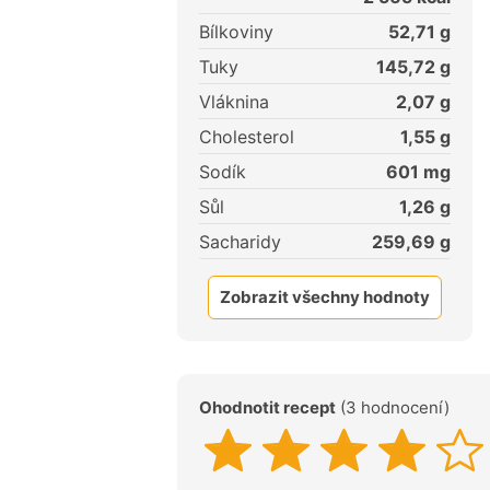
Bílkoviny
52,71
g
Tuky
145,72
g
Vláknina
2,07
g
Cholesterol
1,55
g
Sodík
601
mg
Sůl
1,26
g
Sacharidy
259,69
g
Zobrazit všechny hodnoty
Ohodnotit recept
(3 hodnocení)