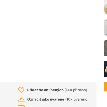
Přidat do oblíbených
(14× přidáno)
Označit jako uvařené
(10× uvařeno)