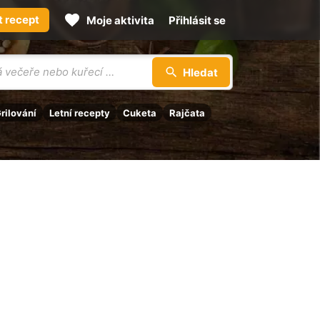
t recept
Moje aktivita
Přihlásit se
Hledat
rilování
Letní recepty
Cuketa
Rajčata