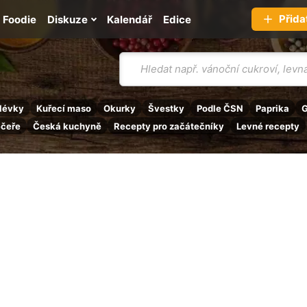
Přida
Foodie
Diskuze
Kalendář
Edice
Vyhledávání
lévky
Kuřecí maso
Okurky
Švestky
Podle ČSN
Paprika
G
ečeře
Česká kuchyně
Recepty pro začátečníky
Levné recepty