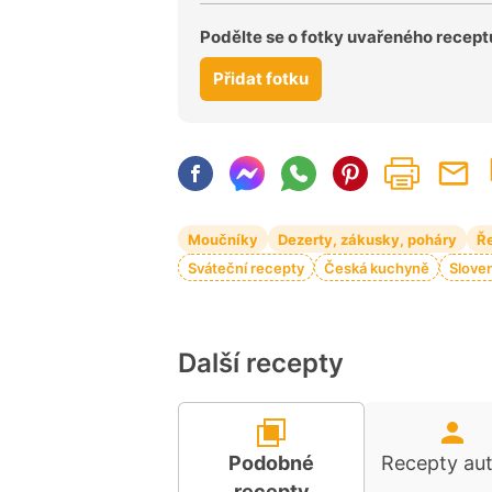
Podělte se o fotky uvařeného recept
Přidat fotku
Moučníky
Dezerty, zákusky, poháry
Ř
Sváteční recepty
Česká kuchyně
Slove
Další recepty
Podobné
Recepty au
recepty