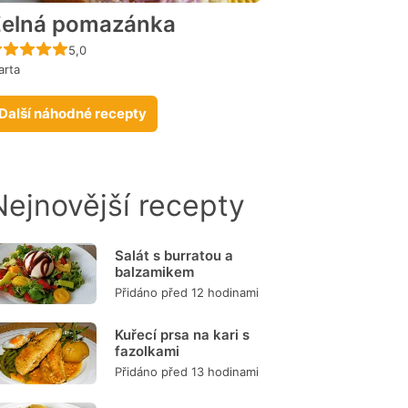
elná pomazánka
Recept ještě nebyl hodnocen
5,0
arta
Další náhodné recepty
Nejnovější recepty
Salát s burratou a
balzamikem
Přidáno před 12 hodinami
Kuřecí prsa na kari s
fazolkami
Přidáno před 13 hodinami