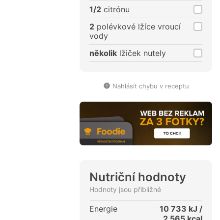
1/2
citrónu
2
polévkové lžíce vroucí
vody
několik
lžiček nutely
Nahlásit chybu v receptu
Nutriční hodnoty
Hodnoty jsou přibližné
Energie
10 733
kJ /
2 565
kcal