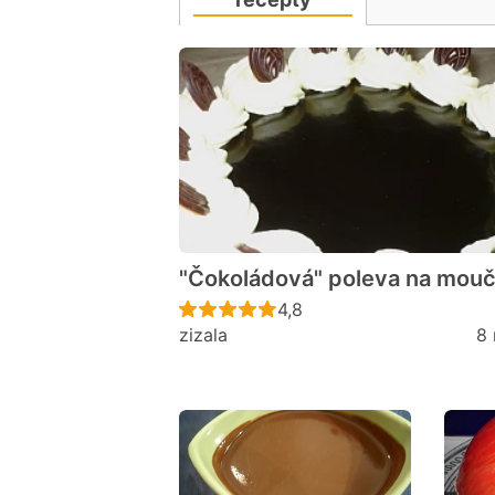
"Čokoládová" poleva na mouč
Recept ještě nebyl hodno
4,8
zizala
8 