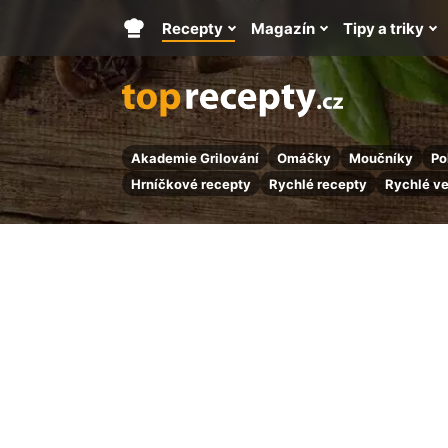
Recepty
Magazín
Tipy a triky
Hlavní
stránka
Akademie Grilování
Omáčky
Moučníky
Po
Hrníčkové recepty
Rychlé recepty
Rychlé v