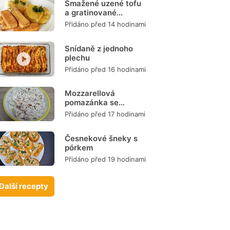
Smažené uzené tofu
a gratinované
brambory
Přidáno před 14 hodinami
Snídaně z jednoho
plechu
Přidáno před 16 hodinami
Mozzarellová
pomazánka se
šunkou
Přidáno před 17 hodinami
Česnekové šneky s
pórkem
Přidáno před 19 hodinami
Další recepty