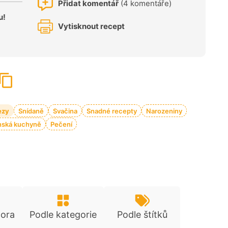
Přidat komentář
(4 komentáře)
u!
Vytisknout recept
ezy
Snídaně
Svačina
Snadné recepty
Narozeniny
nská kuchyně
Pečení
tora
Podle kategorie
Podle štítků