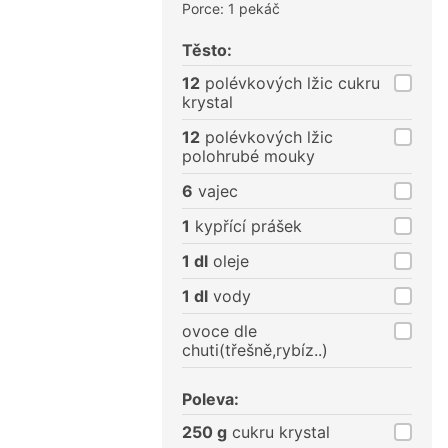
Porce: 1 pekáč
Těsto:
12
polévkových lžic cukru
krystal
12
polévkových lžic
polohrubé mouky
6
vajec
1
kypřící prášek
1 dl
oleje
1 dl
vody
ovoce dle
chuti(třešně,rybíz..)
Poleva:
250 g
cukru krystal