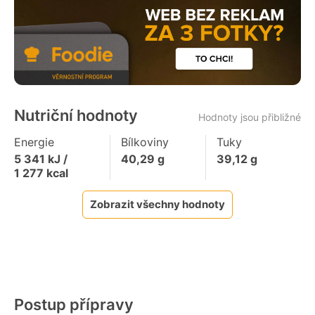
Nutriční hodnoty
Hodnoty jsou přibližné
Energie
Bílkoviny
Tuky
5 341
kJ /
40,29
g
39,12
g
1 277
kcal
Zobrazit všechny hodnoty
Postup přípravy