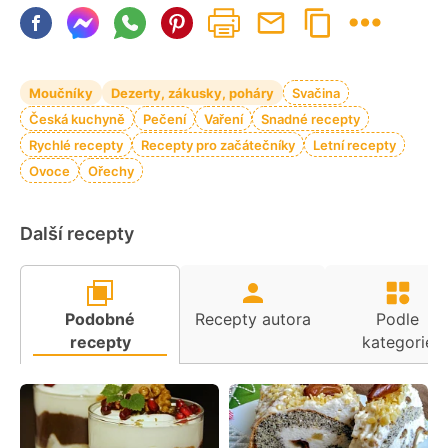
Moučníky
Dezerty, zákusky, poháry
Svačina
Česká kuchyně
Pečení
Vaření
Snadné recepty
Rychlé recepty
Recepty pro začátečníky
Letní recepty
Ovoce
Ořechy
Další recepty
Podobné
Recepty autora
Podle
recepty
kategorie