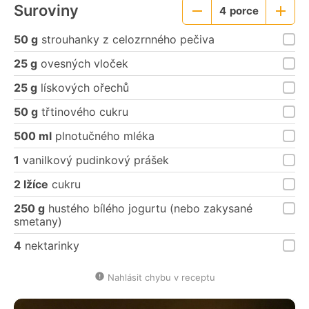
Suroviny
4
porce
Menší
Větší
porce
porce
50 g
strouhanky z celozrnného pečiva
25 g
ovesných vloček
25 g
lískových ořechů
50 g
třtinového cukru
500 ml
plnotučného mléka
1
vanilkový pudinkový prášek
2 lžíce
cukru
250 g
hustého bílého jogurtu (nebo zakysané
smetany)
4
nektarinky
Nahlásit chybu v receptu