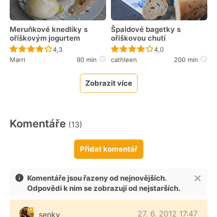
Meruňkové knedlíky s
Špaldové bagetky s
oříškovým jogurtem
oříškovou chutí
Recept ještě nebyl hodnocen
Recept ještě nebyl 
4,3
4,0
Marri
90 min
cathleen
200 min
Zobrazit více
Komentáře
(13)
Přidat komentář
Komentáře jsou řazeny od nejnovějších.
Odpovědi k nim se zobrazují od nejstarších.
27. 6. 2012 17:47
senky