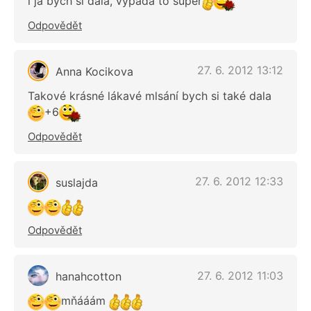
i já bych si dala, vypadá to super
Odpovědět
27. 6. 2012 13:12
Anna Kocikova
Takové krásné lákavé mlsání bych si také dala
+6
Odpovědět
27. 6. 2012 12:33
suslajda
Odpovědět
27. 6. 2012 11:03
hanahcotton
mňááám