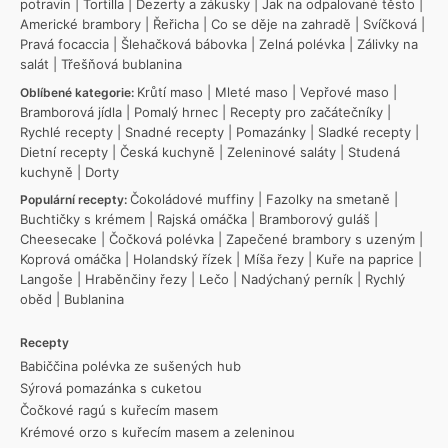
potravin
|
Tortilla
|
Dezerty a zákusky
|
Jak na odpalované těsto
|
Americké brambory
|
Řeřicha
|
Co se děje na zahradě
|
Svíčková
|
Pravá focaccia
|
Šlehačková bábovka
|
Zelná polévka
|
Zálivky na
salát
|
Třešňová bublanina
Krůtí maso
|
Mleté maso
|
Vepřové maso
|
Oblíbené kategorie:
Bramborová jídla
|
Pomalý hrnec
|
Recepty pro začátečníky
|
Rychlé recepty
|
Snadné recepty
|
Pomazánky
|
Sladké recepty
|
Dietní recepty
|
Česká kuchyně
|
Zeleninové saláty
|
Studená
kuchyně
|
Dorty
Čokoládové muffiny
|
Fazolky na smetaně
|
Populární recepty:
Buchtičky s krémem
|
Rajská omáčka
|
Bramborový guláš
|
Cheesecake
|
Čočková polévka
|
Zapečené brambory s uzeným
|
Koprová omáčka
|
Holandský řízek
|
Míša řezy
|
Kuře na paprice
|
Langoše
|
Hraběnčiny řezy
|
Lečo
|
Nadýchaný perník
|
Rychlý
oběd
|
Bublanina
Recepty
Babiččina polévka ze sušených hub
Sýrová pomazánka s cuketou
Čočkové ragú s kuřecím masem
Krémové orzo s kuřecím masem a zeleninou