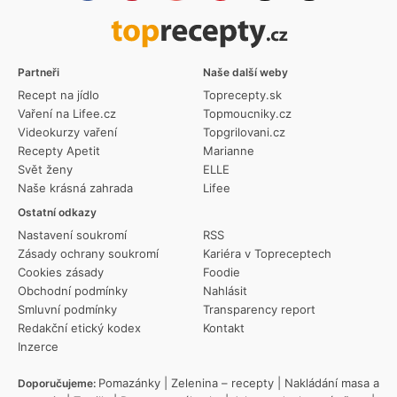
Partneři
Naše další weby
Recept na jídlo
Toprecepty.sk
Vaření na Lifee.cz
Topmoucniky.cz
Videokurzy vaření
Topgrilovani.cz
Recepty Apetit
Marianne
Svět ženy
ELLE
Naše krásná zahrada
Lifee
Ostatní odkazy
Nastavení soukromí
RSS
Zásady ochrany soukromí
Kariéra v Topreceptech
Cookies zásady
Foodie
Obchodní podmínky
Nahlásit
Smluvní podmínky
Transparency report
Redakční etický kodex
Kontakt
Inzerce
Pomazánky
|
Zelenina – recepty
|
Nakládání masa a
Doporučujeme: