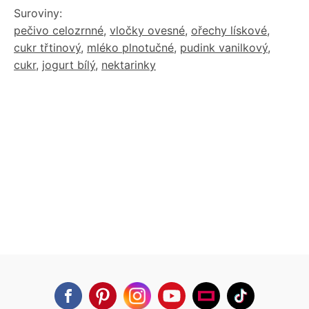
Suroviny:
pečivo celozrnné
,
vločky ovesné
,
ořechy lískové
,
cukr třtinový
,
mléko plnotučné
,
pudink vanilkový
,
cukr
,
jogurt bílý
,
nektarinky