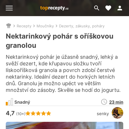
Moje akt
Přejít
Menu
na
vyhledávání
Recepty
Moučníky
Dezerty, zákusky, poháry
Nacházíte
se
Nektarinkový pohár s oříškovou
zde:
granolou
Nektarinkový pohár je úžasně snadný, lehký a
svěží dezert, kde křupavou složku tvoří
lískooříšková granola a povrch zdobí čerstvé
nektarinky. Ideální dezert do horkých letních
dnů. Granolu je možno upéct ve větším
množství do zásoby. Skvěle se hodí do jogurtu.
Doba
Snadný
23 min
přípravy
4,7
Hodnocení receptu je
senky
(10×)