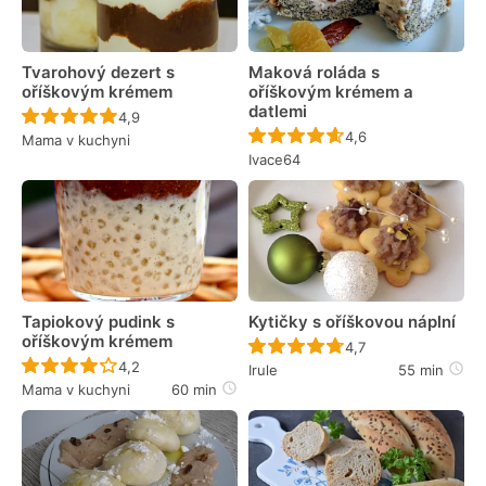
Tvarohový dezert s
Maková roláda s
oříškovým krémem
oříškovým krémem a
datlemi
Recept ještě nebyl hodnocen
4,9
Recept ještě nebyl 
4,6
Mama v kuchyni
Ivace64
Tapiokový pudink s
Kytičky s oříškovou náplní
oříškovým krémem
Recept ještě nebyl 
4,7
Recept ještě nebyl hodnocen
4,2
Irule
55 min
Mama v kuchyni
60 min