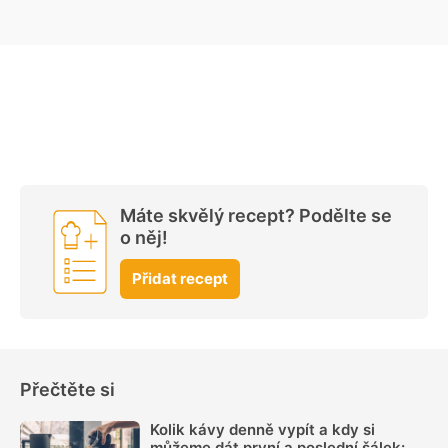
Máte skvělý recept? Podělte se
o něj!
Přidat recept
Přečtěte si
Kolik kávy denně vypít a kdy si
můžeme dát první a poslední šálek: