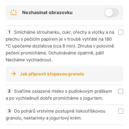
Nezhasínat obrazovku
Smícháme strouhanku, cukr, ořechy a vločky a na
plechu s pečicím papírem je v troubě vyhřáté na 180
°C upečeme dozlatova (cca 8 min). Zhruba v polovině
pečení promícháme. Ochutnáváme opatrně, pálí!
Necháme vychladnout.
Jak připravit křupavou granolu
Svaříme oslazené mléko s pudinkovým práškem
a po vychladnutí dobře promícháme s jogurtem.
Do pohárů vrstvíme postupně lískooříškovou
granolu, nektarinky a jogurtový krém.