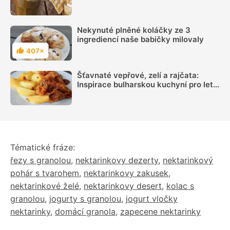
používat každá kavárna
Nekynuté plněné koláčky ze 3
ingrediencí naše babičky milovaly
407×
Hodnocení
Šťavnaté vepřové, zelí a rajčata:
Inspirace bulharskou kuchyní pro letní
oběd z jednoho pekáčku
Tématické fráze:
řezy s granolou
,
nektarinkovy dezerty
,
nektarinkový
pohár s tvarohem
,
nektarinkovy zakusek
,
nektarinkové želé
,
nektarinkovy desert
,
kolac s
granolou
,
jogurty s granolou
,
jogurt vločky
nektarinky
,
domácí granola
,
zapecene nektarinky