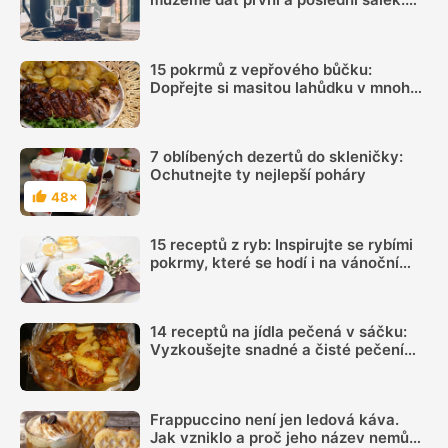
Načasování je důležité
15 pokrmů z vepřového bůčku:
Dopřejte si masitou lahůdku v mnoha
podobách
7 oblíbených dezertů do skleničky:
Ochutnejte ty nejlepší poháry
48×
Hodnocení
15 receptů z ryb: Inspirujte se rybími
pokrmy, které se hodí i na vánoční
hostinu
14 receptů na jídla pečená v sáčku:
Vyzkoušejte snadné a čisté pečení
plné chuti
Frappuccino není jen ledová káva.
Jak vzniklo a proč jeho název nemůže