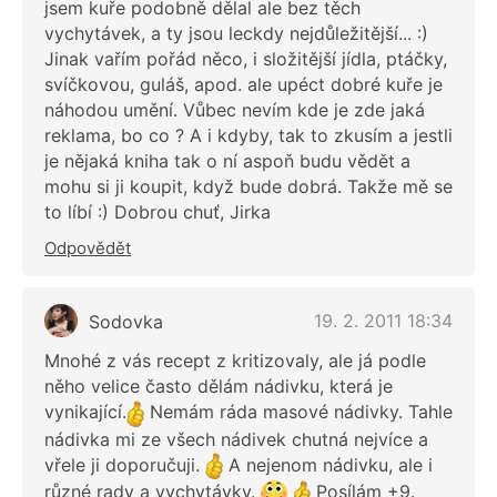
jsem kuře podobně dělal ale bez těch
vychytávek, a ty jsou leckdy nejdůležitější... :)
Jinak vařím pořád něco, i složitější jídla, ptáčky,
svíčkovou, guláš, apod. ale upéct dobré kuře je
náhodou umění. Vůbec nevím kde je zde jaká
reklama, bo co ? A i kdyby, tak to zkusím a jestli
je nějaká kniha tak o ní aspoň budu vědět a
mohu si ji koupit, když bude dobrá. Takže mě se
to líbí :) Dobrou chuť, Jirka
Odpovědět
19. 2. 2011 18:34
Sodovka
Mnohé z vás recept z kritizovaly, ale já podle
něho velice často dělám nádivku, která je
vynikající.
Nemám ráda masové nádivky. Tahle
nádivka mi ze všech nádivek chutná nejvíce a
vřele ji doporučuji.
A nejenom nádivku, ale i
různé rady a vychytávky.
Posílám +9.