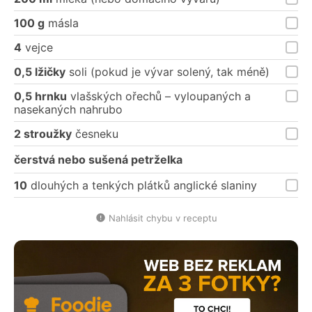
100 g
másla
4
vejce
0,5 lžičky
soli (pokud je vývar solený, tak méně)
0,5 hrnku
vlašských ořechů – vyloupaných a
nasekaných nahrubo
2 stroužky
česneku
čerstvá nebo sušená petrželka
10
dlouhých a tenkých plátků anglické slaniny
Nahlásit chybu v receptu