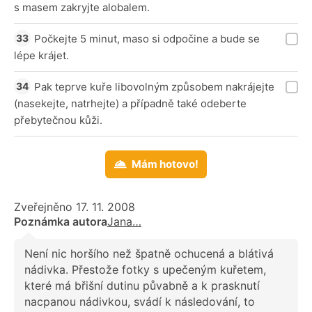
s masem zakryjte alobalem.
Počkejte 5 minut, maso si odpočine a bude se
lépe krájet.
Pak teprve kuře libovolným způsobem nakrájejte
(nasekejte, natrhejte) a případně také odeberte
přebytečnou kůži.
Mám hotovo!
Zveřejněno 17. 11. 2008
Poznámka autora
Jana…
Není nic horšího než špatně ochucená a blátivá
nádivka. Přestože fotky s upečeným kuřetem,
které má břišní dutinu půvabně a k prasknutí
nacpanou nádivkou, svádí k následování, to