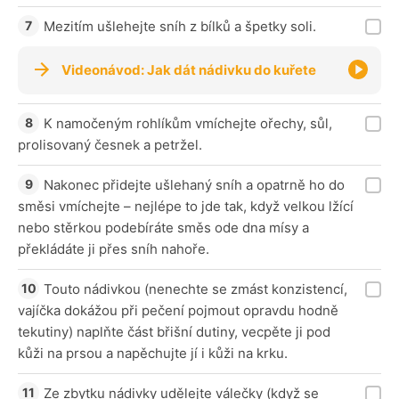
Mezitím ušlehejte sníh z bílků a špetky soli.
Videonávod: Jak dát nádivku do kuřete
K namočeným rohlíkům vmíchejte ořechy, sůl,
prolisovaný česnek a petržel.
Nakonec přidejte ušlehaný sníh a opatrně ho do
směsi vmíchejte – nejlépe to jde tak, když velkou lžící
nebo stěrkou podebíráte směs ode dna mísy a
překládáte ji přes sníh nahoře.
Touto nádivkou (nenechte se zmást konzistencí,
vajíčka dokážou při pečení pojmout opravdu hodně
tekutiny) naplňte část břišní dutiny, vecpěte ji pod
kůži na prsou a napěchujte jí i kůži na krku.
Ze zbytku nádivky udělejte válečky (když se