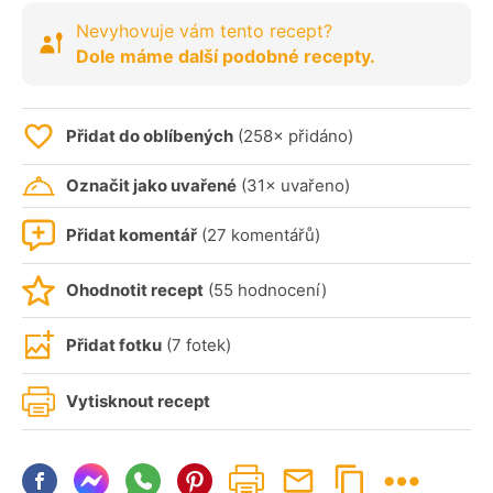
Nevyhovuje vám tento recept?
Dole máme další podobné recepty.
Přidat do oblíbených
(258× přidáno)
Označit jako uvařené
(31× uvařeno)
Přidat komentář
(27 komentářů)
Ohodnotit recept
(55 hodnocení)
Přidat fotku
(7 fotek)
Vytisknout recept