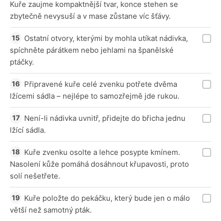
Kuře zaujme kompaktnější tvar, konce stehen se
zbytečně nevysuší a v mase zůstane víc šťávy.
Ostatní otvory, kterými by mohla utíkat nádivka,
spíchněte párátkem nebo jehlami na španělské
ptáčky.
Připravené kuře celé zvenku potřete dvěma
lžícemi sádla – nejlépe to samozřejmě jde rukou.
Není-li nádivka uvnitř, přidejte do břicha jednu
lžící sádla.
Kuře zvenku osolte a lehce posypte kmínem.
Nasolení kůže pomáhá dosáhnout křupavosti, proto
solí nešetřete.
Kuře položte do pekáčku, který bude jen o málo
větší než samotný pták.