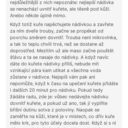
nejdůležitější z nich nepoznáte: nejlepší nádivka
se nenachází uvnitř kuřete, ale těsně pod kůží.
Anebo někde úplně mimo.
Když totiž kuře napěchujete nádivkou a zavřete
za ním dveře trouby, začne se propékat od
povrchu směrem dovnitř. Trouba není mikrovlnka,
a tak to teplu chvíli trvá, než se dostane až
doprostřed. Mezitím už ale maso začne pouštět
šťávu a ta se nasaje do nádivky. A když navíc
dáte do kuřete nádivky příliš, nebude mít
vznikající pára kam utíkat a všechna voda
zůstane v nádivce. Nejspíš vám pak ani
nepomůže, když k času na upečení kuřete přidáte
i dalších 20 minut pro nádivku. Pokud tedy
žádáte radu, zde je: vůbec nedávejte nádivku
dovnitř kuřete, a pokud už ano, tak jí vyplňte
břišní dutinu sotva z poloviny. Naopak se
zaměřte na kůži, které je v místech, co dřív kuře
mělo krk, pro tyto účely docela dost. Když si s ní