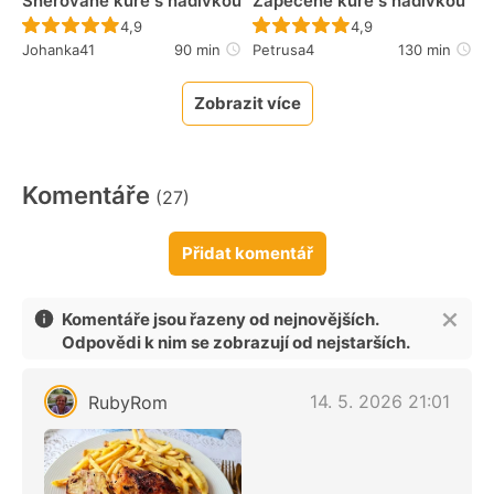
Šněrované kuře s nádivkou
Zapečené kuře s nádivkou
Recept ještě nebyl hodnocen
Recept ještě nebyl 
4,9
4,9
Johanka41
90 min
Petrusa4
130 min
Zobrazit více
Komentáře
(27)
Přidat komentář
Komentáře jsou řazeny od nejnovějších.
Odpovědi k nim se zobrazují od nejstarších.
14. 5. 2026 21:01
RubyRom