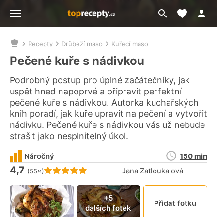
Moje akt
Přejít
Menu
na
vyhledávání
Recepty
Drůbeží maso
Kuřecí maso
Nacházíte
se
Pečené kuře s nádivkou
zde:
Podrobný postup pro úplné začátečníky, jak
uspět hned napoprvé a připravit perfektní
pečené kuře s nádivkou. Autorka kuchařských
knih poradí, jak kuře upravit na pečení a vytvořit
nádivku. Pečené kuře s nádivkou vás už nebude
strašit jako nesplnitelný úkol.
Doba
Náročný
150 min
přípravy
4,7
Hodnocení receptu je
Jana Zatloukalová
(55×)
Připn
+5
Přidat fotku
dalších fotek
video