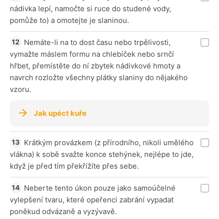
nádivka lepí, namočte si ruce do studené vody,
pomůže to) a omotejte je slaninou.
Nemáte-li na to dost času nebo trpělivosti,
vymažte máslem formu na chlebíček nebo srnčí
hřbet, přemístěte do ní zbytek nádivkové hmoty a
navrch rozložte všechny plátky slaniny do nějakého
vzoru.
Jak upéct kuře
Krátkým provázkem (z přírodního, nikoli umělého
vlákna) k sobě svažte konce stehýnek, nejlépe to jde,
když je před tím překřížíte přes sebe.
Neberte tento úkon pouze jako samoúčelné
vylepšení tvaru, které opeřenci zabrání vypadat
poněkud odvázaně a vyzývavě.