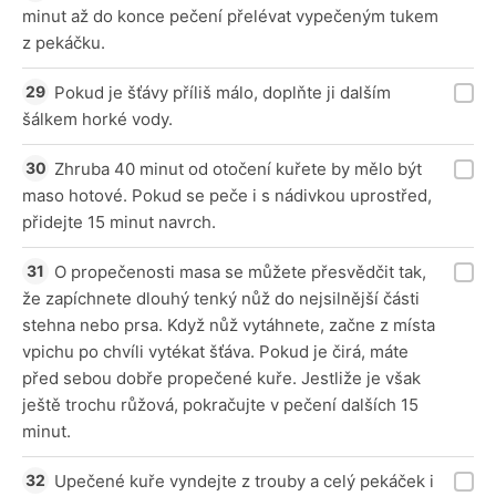
minut až do konce pečení přelévat vypečeným tukem
z pekáčku.
Pokud je šťávy příliš málo, doplňte ji dalším
šálkem horké vody.
Zhruba 40 minut od otočení kuřete by mělo být
maso hotové. Pokud se peče i s nádivkou uprostřed,
přidejte 15 minut navrch.
O propečenosti masa se můžete přesvědčit tak,
že zapíchnete dlouhý tenký nůž do nejsilnější části
stehna nebo prsa. Když nůž vytáhnete, začne z místa
vpichu po chvíli vytékat šťáva. Pokud je čirá, máte
před sebou dobře propečené kuře. Jestliže je však
ještě trochu růžová, pokračujte v pečení dalších 15
minut.
Upečené kuře vyndejte z trouby a celý pekáček i