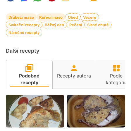
Drůbeží maso
Kuřecí maso
Oběd
Večeře
Sváteční recepty
Běžný den
Pečení
Slané chutě
Náročné recepty
Další recepty
Podobné
Recepty autora
Podle
recepty
kategorie