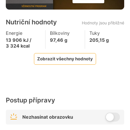
Nutriční hodnoty
Hodnoty jsou přibližné
Energie
Bílkoviny
Tuky
13 906
kJ /
97,46
g
205,15
g
3 324
kcal
Zobrazit všechny hodnoty
Postup přípravy
Nezhasínat obrazovku