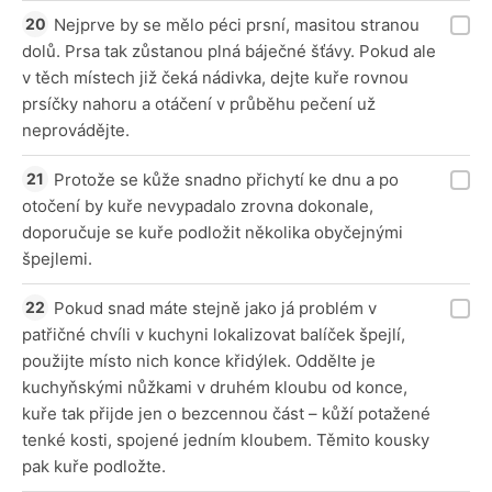
Nejprve by se mělo péci prsní, masitou stranou
dolů. Prsa tak zůstanou plná báječné šťávy. Pokud ale
v těch místech již čeká nádivka, dejte kuře rovnou
prsíčky nahoru a otáčení v průběhu pečení už
neprovádějte.
Protože se kůže snadno přichytí ke dnu a po
otočení by kuře nevypadalo zrovna dokonale,
doporučuje se kuře podložit několika obyčejnými
špejlemi.
Pokud snad máte stejně jako já problém v
patřičné chvíli v kuchyni lokalizovat balíček špejlí,
použijte místo nich konce křidýlek. Oddělte je
kuchyňskými nůžkami v druhém kloubu od konce,
kuře tak přijde jen o bezcennou část – kůží potažené
tenké kosti, spojené jedním kloubem. Těmito kousky
pak kuře podložte.