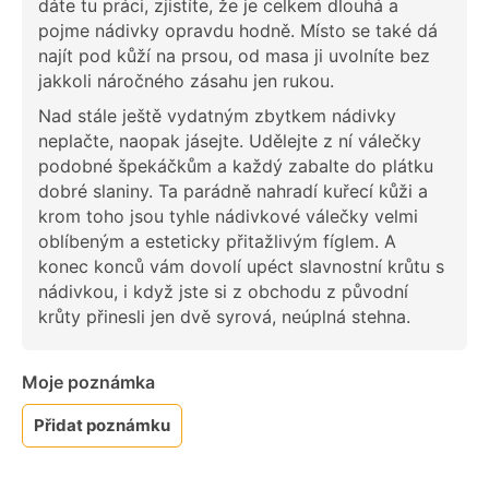
dáte tu práci, zjistíte, že je celkem dlouhá a
pojme nádivky opravdu hodně. Místo se také dá
najít pod kůží na prsou, od masa ji uvolníte bez
jakkoli náročného zásahu jen rukou.
Nad stále ještě vydatným zbytkem nádivky
neplačte, naopak jásejte. Udělejte z ní válečky
podobné špekáčkům a každý zabalte do plátku
dobré slaniny. Ta parádně nahradí kuřecí kůži a
krom toho jsou tyhle nádivkové válečky velmi
oblíbeným a esteticky přitažlivým fíglem. A
konec konců vám dovolí upéct slavnostní krůtu s
nádivkou, i když jste si z obchodu z původní
krůty přinesli jen dvě syrová, neúplná stehna.
Moje poznámka
Přidat poznámku