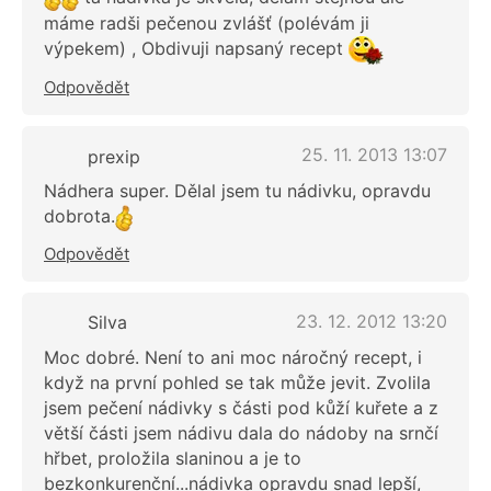
máme radši pečenou zvlášť (polévám ji
výpekem) , Obdivuji napsaný recept
Odpovědět
25. 11. 2013 13:07
prexip
Nádhera super. Dělal jsem tu nádivku, opravdu
dobrota.
Odpovědět
23. 12. 2012 13:20
Silva
Moc dobré. Není to ani moc náročný recept, i
když na první pohled se tak může jevit. Zvolila
jsem pečení nádivky s části pod kůží kuřete a z
větší části jsem nádivu dala do nádoby na srnčí
hřbet, proložila slaninou a je to
bezkonkurenční...nádivka opravdu snad lepší,