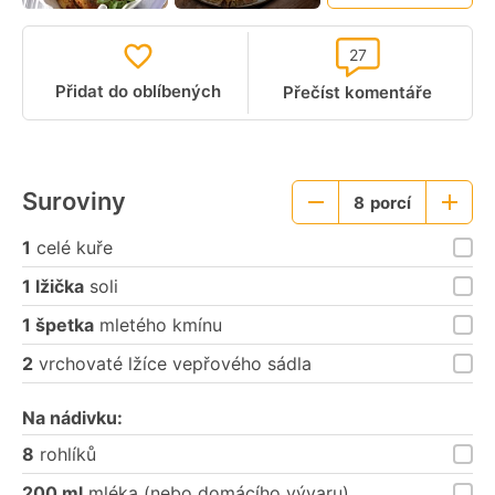
27
Přidat do oblíbených
Přečíst komentáře
Suroviny
8
porcí
Menší
Větší
porce
porce
1
celé kuře
1 lžička
soli
1 špetka
mletého kmínu
2
vrchovaté lžíce vepřového sádla
Na nádivku:
8
rohlíků
200 ml
mléka (nebo domácího vývaru)