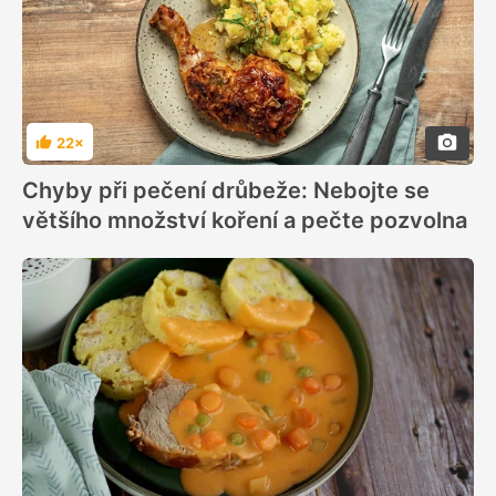
22×
Hodnocení
Chyby při pečení drůbeže: Nebojte se
většího množství koření a pečte pozvolna