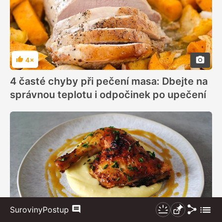
4×
Hodnocení
4 časté chyby při pečení masa: Dbejte na
správnou teplotu i odpočinek po upečení
Sdílet
Zobraz
Suroviny
Postup
Komentáře
Nezhasínat
Připnout
485×
více
Hodnocení