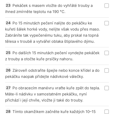
Pekáček s masem vložte do vyhřáté trouby a
ihned zmírněte teplotu na 190 °C.
Po 15 minutách pečení nalijte do pekáčku ke
kuřeti šálek horké vody, nelijte však vodu přes maso.
Zabráníte tak vypečenému tuku, aby prskal na topná
tělesa v troubě a vytvářel oblaka štiplavého dýmu.
Po dalších 15 minutách pečení vyndejte pekáček
z trouby a otočte kuře prsíčky nahoru.
Zároveň odstraňte špejle nebo konce křídel a do
pekáčku naopak přidejte nádivkové válečky.
Po obracecím manévru vraťte kuře zpět do tepla.
Máte-li nádivku v samostatném pekáčku, nyní
přichází i její chvíle, vložte ji také do trouby.
Tímto okamžikem začněte kuře každých 10–15