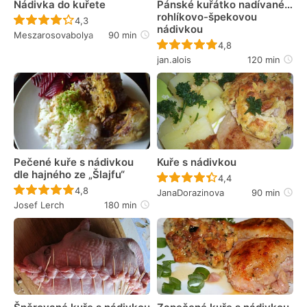
Nádivka do kuřete
Pánské kuřátko nadívané…
rohlíkovo-špekovou
Recept ještě nebyl hodnocen
4,3
nádivkou
Meszarosovabolya
90 min
Recept ještě nebyl 
4,8
jan.alois
120 min
Pečené kuře s nádivkou
Kuře s nádivkou
dle hajného ze „Šlajfu“
Recept ještě nebyl 
4,4
Recept ještě nebyl hodnocen
4,8
JanaDorazinova
90 min
Josef Lerch
180 min