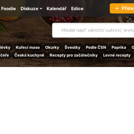
Přida
Foodie
Diskuze
Kalendář
Edice
Vyhledávání
lévky
Kuřecí maso
Okurky
Švestky
Podle ČSN
Paprika
G
ečeře
Česká kuchyně
Recepty pro začátečníky
Levné recepty