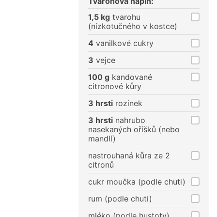
Tvarohová náplň:
1,5 kg
tvarohu
(nízkotučného v kostce)
4
vanilkové cukry
3
vejce
100 g
kandované
citronové kůry
3 hrsti
rozinek
3 hrsti
nahrubo
nasekaných oříšků (nebo
mandlí)
nastrouhaná kůra ze 2
citronů
cukr moučka (podle chuti)
rum (podle chuti)
mléko (podle hustoty)