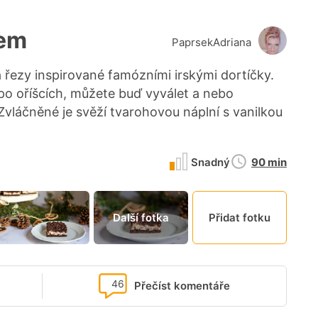
hem
PaprsekAdriana
na řezy inspirované famózními irskými dortíčky.
po oříšcích, můžete buď vyválet a nebo
Zvláčněné je svěží tvarohovou náplní s vanilkou
Doba
Snadný
90 min
přípravy
Další fotka
Přidat fotku
46
Přečíst komentáře