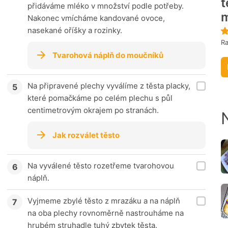
t
přidáváme mléko v množství podle potřeby.
Nakonec vmícháme kandované ovoce,
nasekané oříšky a rozinky.
Ra
Tvarohová náplň do moučníků
Na připravené plechy vyválíme z těsta placky,
které pomačkáme po celém plechu s půl
centimetrovým okrajem po stranách.
Jak rozválet těsto
Na vyválené těsto rozetřeme tvarohovou
náplň.
Vyjmeme zbylé těsto z mrazáku a na náplň
na oba plechy rovnoměrně nastrouháme na
hrubém struhadle tuhý zbytek těsta.