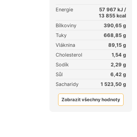
Energie
57 967
kJ /
13 855
kcal
Bílkoviny
390,65
g
Tuky
668,85
g
Vláknina
89,15
g
Cholesterol
1,54
g
Sodík
2,29
g
Sůl
6,42
g
Sacharidy
1 523,50
g
Zobrazit všechny hodnoty