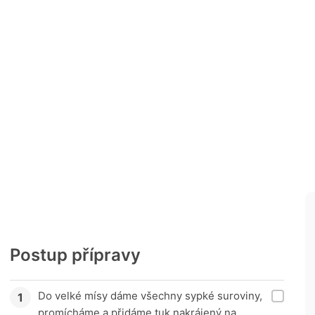
Postup přípravy
Do velké mísy dáme všechny sypké suroviny,
promícháme a přidáme tuk nakrájený na