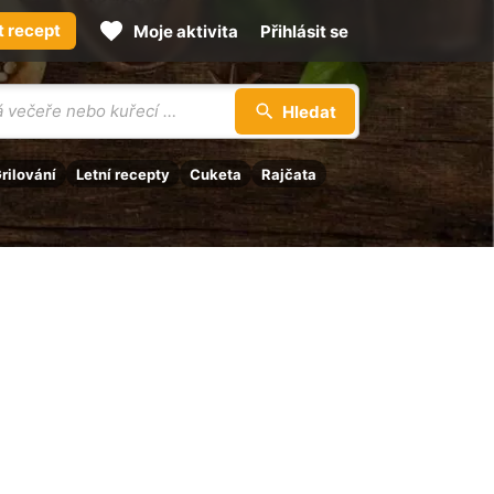
t recept
Moje aktivita
Přihlásit se
Hledat
rilování
Letní recepty
Cuketa
Rajčata