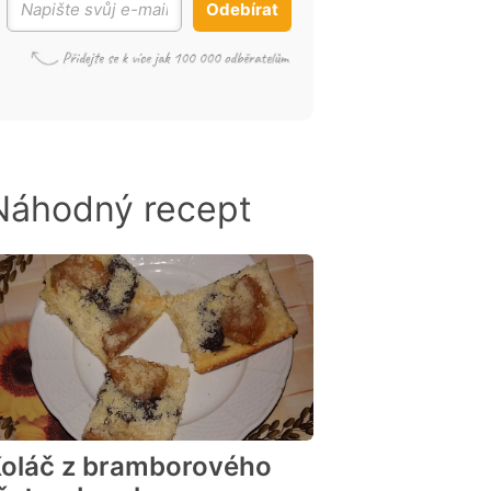
Odebírat
Náhodný recept
oláč z bramborového