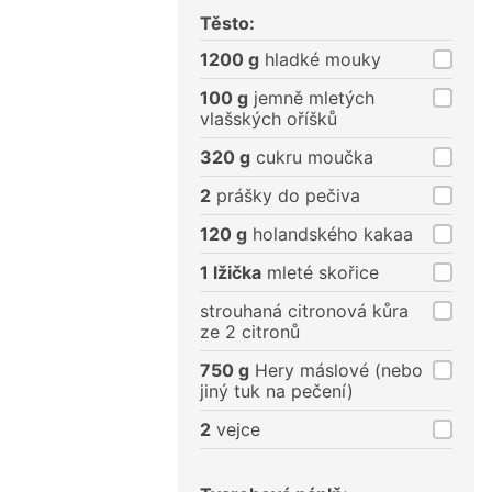
porce
porce
Těsto:
1200 g
hladké mouky
100 g
jemně mletých
vlašských oříšků
320 g
cukru moučka
2
prášky do pečiva
120 g
holandského kakaa
1 lžička
mleté skořice
strouhaná citronová kůra
ze 2 citronů
750 g
Hery máslové (nebo
jiný tuk na pečení)
2
vejce