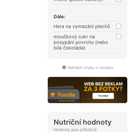
Dále:
Hera na vymazání plechů
moučkový cukr na
posypání povrchu (nebo
bílá čokoláda)
Nahlásit chybu v receptu
Nutriční hodnoty
Hodnoty jsou přibližné