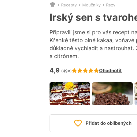
Recepty
Moučníky
Řezy
Nacházíte
se
Irský sen s tvaro
zde:
Připravili jsme si pro vás recept 
Křehké těsto plné kakaa, voňavé 
důkladně vychladit a nastrouhat. 
a citrónem.
4,9
Hodnocení receptu je
Ohodnotit
(49×)
Přidat do oblíbených