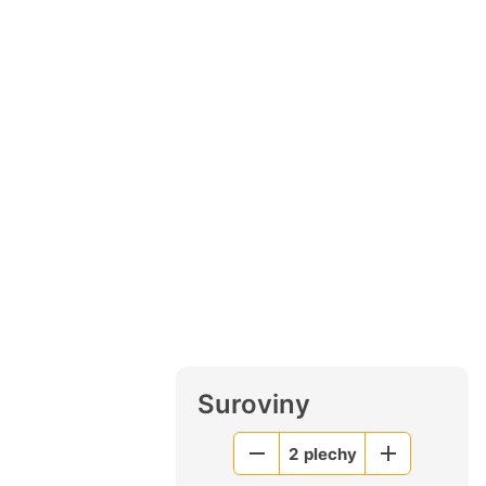
Suroviny
2
plechy
Menší
Větší