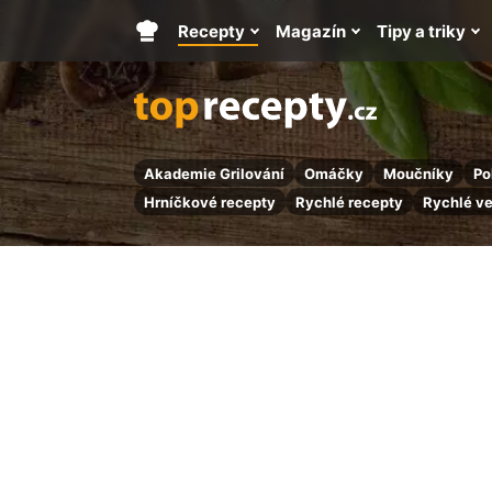
Recepty
Magazín
Tipy a triky
Hlavní
stránka
Akademie Grilování
Omáčky
Moučníky
Po
Hrníčkové recepty
Rychlé recepty
Rychlé v