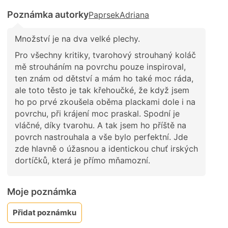
Poznámka autorky
PaprsekAdriana
Množství je na dva velké plechy.
Pro všechny kritiky, tvarohový strouhaný koláč
mě strouháním na povrchu pouze inspiroval,
ten znám od dětství a mám ho také moc ráda,
ale toto těsto je tak křehoučké, že když jsem
ho po prvé zkoušela oběma plackami dole i na
povrchu, při krájení moc praskal. Spodní je
vláčné, díky tvarohu. A tak jsem ho příště na
povrch nastrouhala a vše bylo perfektní. Jde
zde hlavně o úžasnou a identickou chuť irských
dortíčků, která je přímo mňamozní.
Moje poznámka
Přidat poznámku