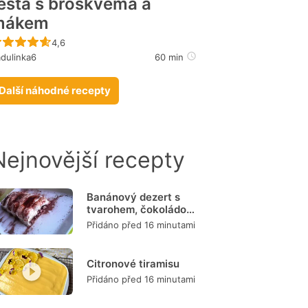
ěsta s broskvema a
mákem
Recept ještě nebyl hodnocen
4,6
dulinka6
60 min
Další náhodné recepty
Nejnovější recepty
Banánový dezert s
tvarohem, čokoládou
a burizony
Přidáno před 16 minutami
Citronové tiramisu
Přidáno před 16 minutami