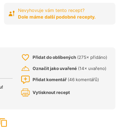
Nevyhovuje vám tento recept?
Dole máme další podobné recepty.
Přidat do oblíbených
(275× přidáno)
Označit jako uvařené
(14× uvařeno)
Přidat komentář
(46 komentářů)
u!
Vytisknout recept