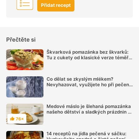
Přidat recept
Přečtěte si
Škvarková pomazánka bez škvarků:
Tu z cukety od klasické verze téměř
nerozeznáte
Co dělat se zkyslým mlékem?
Nevyhazovat, využijete ho při pečení i
na zahradě
Medové máslo je šlehaná pomazánka
našeho dětství a sladkých prázdnin u
babičky
76×
Hodnocení
14 receptů na jídla pečená v sáčku: