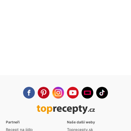
Partneři
Naše další weby
Recept na jídlo
Toprecepty.sk