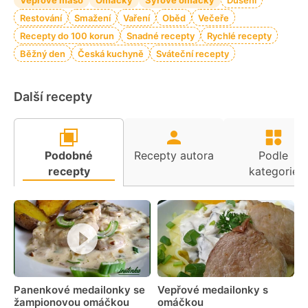
Vepřové maso
Omáčky
Sýrové omáčky
Dušení
Restování
Smažení
Vaření
Oběd
Večeře
Recepty do 100 korun
Snadné recepty
Rychlé recepty
Běžný den
Česká kuchyně
Sváteční recepty
Další recepty
Podobné
Recepty autora
Podle
recepty
kategorie
Panenkové medailonky se
Vepřové medailonky s
žampionovou omáčkou
omáčkou