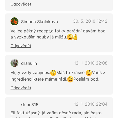
Odpovědět
30. 5. 2010 12:42
Simona Skolakova
Velice pěkný recept,a fotky parádní dávám bod
a vyzkouším,houby já můžu.
Odpovědět
12. 1. 2010 22:08
drahulin
Eli,ty vždy zaujmeš.
Máš to krásné.
Vaříš z
ingrediencí,které máme rádi.
Posílám bod.
Odpovědět
12. 1. 2010 22:04
slune815
Eli fakt úžasný, já vařím děsně ráda, ale často