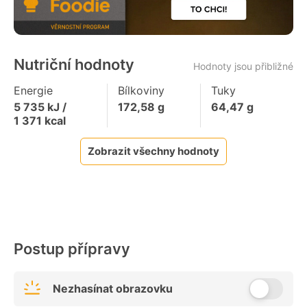
Nutriční hodnoty
Hodnoty jsou přibližné
Energie
Bílkoviny
Tuky
5 735
kJ /
172,58
g
64,47
g
1 371
kcal
Zobrazit všechny hodnoty
Postup přípravy
Nezhasínat obrazovku