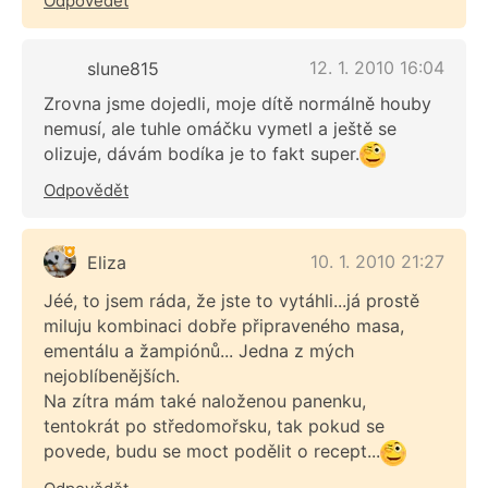
Odpovědět
12. 1. 2010 16:04
slune815
Zrovna jsme dojedli, moje dítě normálně houby
nemusí, ale tuhle omáčku vymetl a ještě se
olizuje, dávám bodíka je to fakt super.
Odpovědět
10. 1. 2010 21:27
Eliza
Jéé, to jsem ráda, že jste to vytáhli...já prostě
miluju kombinaci dobře připraveného masa,
ementálu a žampiónů... Jedna z mých
nejoblíbenějších.
Na zítra mám také naloženou panenku,
tentokrát po středomořsku, tak pokud se
povede, budu se moct podělit o recept...