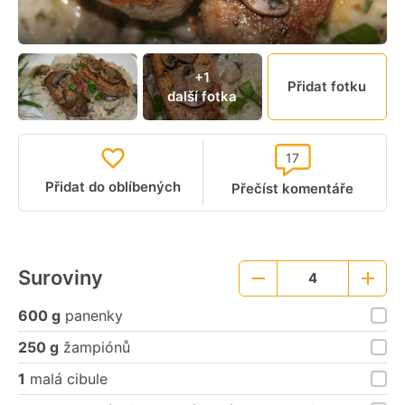
+1
Přidat fotku
další fotka
17
Přidat do oblíbených
Přečíst komentáře
Suroviny
4
Menší
Větší
porce
porce
600 g
panenky
250 g
žampiónů
1
malá cibule