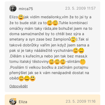
23. 5. 2009 11:57
mirca75
Elizo
jak vidím medailonky,vím že to jsi ty a
že to bude stát za to
.Tuhle kombinaci
omáčky mám taky ráda,ale bohužel jsem na to
doma sama(manžel by to chtěl bez sýra a
smetany a syn zase bez žampionů
).Tak si
takové dobrůtky vařím jen když jsem sama a
pak si je taky náááležitě vychutnám
.Dělám s kuřecím,a nebo jen tak bez masa,k
tomu italský těstoviny
-slintám
.Posílám ti velkou boďku a začínám potajmu
přemýšlet jak se k vám nenápadně dostat na
oběd
Odpovědět
23. 5. 2009 11:16
Eliza