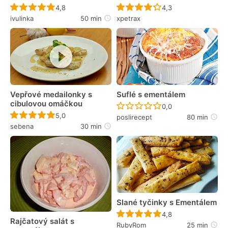
Recept ještě nebyl hodnocen
Recept ještě nebyl 
4,8
4,3
ivulinka
50 min
xpetrax
Vepřové medailonky s
Suflé s ementálem
cibulovou omáčkou
Recept ještě nebyl 
0,0
Recept ještě nebyl hodnocen
5,0
poslirecept
80 min
sebena
30 min
Slané tyčinky s Ementálem
Recept ještě nebyl 
4,8
Rajčatový salát s
RubyRom
25 min