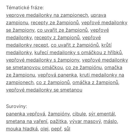
Tématické fráze:
veprove medailonky na zampionech
,
uprava
zampionu
,
recepty ze žampionů
,
vepřové medailonky
se žampiony
,
co uvařit ze žampionů
,
vepřové
medailonky
,
recepty z žampionů
,
vepřové
medailonky recept
,
co uvařit z žampiónů
,
krůtí
medailonky
,
kuřecí medailonky s omáčkou z hříbků
,
vepřové medailonky s žampiony
,
vepřové medailonky
se smetanovou omáčkou
,
co ze žampiónu
,
omačka
ze žampionu
,
vepřová panenka
,
kruti medailonky na
zampionech
,
co z žampionů
,
omáčka z žampionů
,
vepřové medailonky se smetanou
Suroviny:
panenka vepřová
,
žampióny
,
cibule
,
sýr ementál
,
smetana na vaření
,
pažitka
,
vývar masový
,
máslo
,
mouka hladká
,
olej
,
pepř
,
sůl