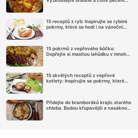
Vyzkoušejte snadné a čisté pečení
plné chuti
15 receptů z ryb: Inspirujte se rybími
pokrmy, které se hodí i na vánoční
hostinu
15 pokrmů z vepřového bůčku:
Dopřejte si masitou lahůdku v mnoha
podobách
15 skvělých receptů z vepřové
kotlety: Inspirujte se pokrmy, které
vás nezklamou
Přidejte do bramboráků krajíc starého
chleba. Budou křupavější a nasáknou
méně oleje