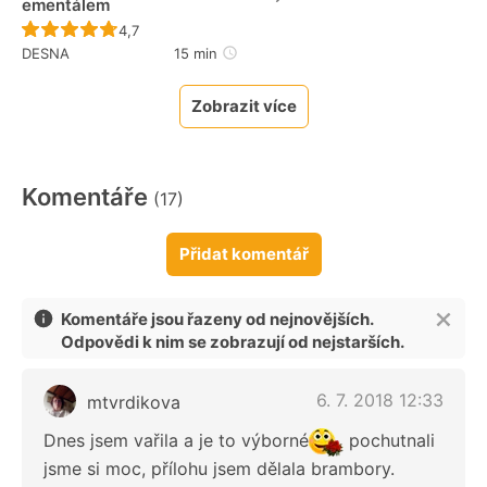
ementálem
Recept ještě nebyl hodnocen
4,7
DESNA
15 min
Zobrazit více
Komentáře
(17)
Přidat komentář
Komentáře jsou řazeny od nejnovějších.
Odpovědi k nim se zobrazují od nejstarších.
6. 7. 2018 12:33
mtvrdikova
Dnes jsem vařila a je to výborné
pochutnali
jsme si moc, přílohu jsem dělala brambory.