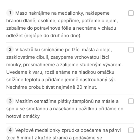
Maso nakrájíme na medailonky, naklepeme
hranou dlaně, osolíme, opepříme, potřeme olejem,
zabalíme do potravinové fólie a necháme v chladu
odležet (nejlépe do druhého dne).
V kastrůlku smícháme po lžíci másla a oleje,
zasklovatíme cibuli, zasypeme vrchovatou lžící
mouky, prosmahneme a zalijeme studeným vývarem.
Uvedeme k varu, rozšleháme na hladkou omáčku,
snížíme teplotu a přidáme jemně nastrouhaný sýr.
Necháme probublávat nejméně 20 minut.
Mezitím osmažíme plátky žampiónů na másle a
spolu se smetanou a nasekanou pažitkou přidáme do
hotové omáčky.
Vepřové medailonky zprudka opečeme na pánvi
(cca 5 minut z každé strany) a podáváme se