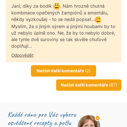
Jani, díky za bodík
. Nám hrozně chutná
kombinace opečených žampiónů a ementálu,
někdy vyzkoušej - to se nedá popsat...
Myslím, že s jiným sýrem a jinými houbami by to
už nebylo úplně ono. Ne, že by to nebylo dobré,
ale tyhle dvě suroviny se tak skvěle chuťově
doplňují...
Odpovědět
Načíst další komentáře
(2)
Načíst další komentáře
(87)