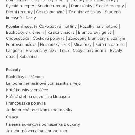
Rychlé recepty
|
Snadné recepty
|
Pomazánky
|
Sladké recepty
|
Dietní recepty
|
Česká kuchyně
|
Zeleninové saláty
|
Studená
kuchyně
|
Dorty
Čokoládové muffiny
|
Fazolky na smetaně
|
Populární recepty:
Buchtičky s krémem
|
Rajská omáčka
|
Bramborový guláš
|
Cheesecake
|
Čočková polévka
|
Zapečené brambory s uzeným
|
Koprová omáčka
|
Holandský řízek
|
Míša řezy
|
Kuře na paprice
|
Langoše
|
Hraběnčiny řezy
|
Lečo
|
Nadýchaný perník
|
Rychlý
oběd
|
Bublanina
Recepty
Buchtičky s krémem
Lahodná hermelínová pomazánka s vejci
Krůtí kousky v omáčce
Kuřecí stehna se zelím a klobásou
Francouzská polévka
Jednoduchá pomazánka na topinky
Články
Falešná škvarková pomazánka z cukety
Jak chutná zmrzlina s hranolkami