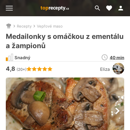
Moje akt
Přejít
Menu
na
vyhledávání
Recepty
Vepřové maso
Nacházíte
se
Medailonky s omáčkou z ementálu
zde:
a žampionů
Doba
Snadný
40 min
přípravy
4,8
Hodnocení receptu je
Eliza
(20×)