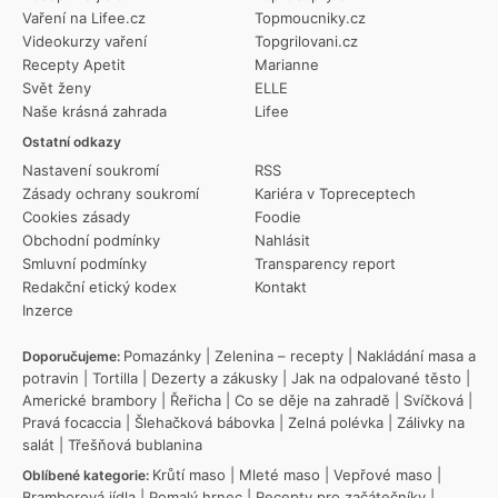
Vaření na Lifee.cz
Topmoucniky.cz
Videokurzy vaření
Topgrilovani.cz
Recepty Apetit
Marianne
Svět ženy
ELLE
Naše krásná zahrada
Lifee
Ostatní odkazy
Nastavení soukromí
RSS
Zásady ochrany soukromí
Kariéra v Topreceptech
Cookies zásady
Foodie
Obchodní podmínky
Nahlásit
Smluvní podmínky
Transparency report
Redakční etický kodex
Kontakt
Inzerce
Pomazánky
|
Zelenina – recepty
|
Nakládání masa a
Doporučujeme:
potravin
|
Tortilla
|
Dezerty a zákusky
|
Jak na odpalované těsto
|
Americké brambory
|
Řeřicha
|
Co se děje na zahradě
|
Svíčková
|
Pravá focaccia
|
Šlehačková bábovka
|
Zelná polévka
|
Zálivky na
salát
|
Třešňová bublanina
Krůtí maso
|
Mleté maso
|
Vepřové maso
|
Oblíbené kategorie:
Bramborová jídla
|
Pomalý hrnec
|
Recepty pro začátečníky
|