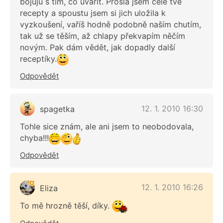
bojuju s tím, co uvařit. Prošla jsem celé tvé
recepty a spoustu jsem si jich uložila k
vyzkoušení, vaříš hodně podobně naším chutím,
tak už se těším, až chlapy překvapím něčím
novým. Pak dám vědět, jak dopadly další
receptíky.
Odpovědět
12. 1. 2010 16:30
spagetka
Tohle sice znám, ale ani jsem to neobodovala,
chyba!!!
Odpovědět
12. 1. 2010 16:26
Eliza
To mě hrozně těší, díky.