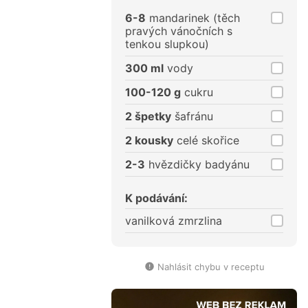
porce
porce
6-8
mandarinek (těch
pravých vánočních s
tenkou slupkou)
300 ml
vody
100-120 g
cukru
2 špetky
šafránu
2 kousky
celé skořice
2-3
hvězdičky badyánu
K podávání:
vanilková zmrzlina
Nahlásit chybu v receptu