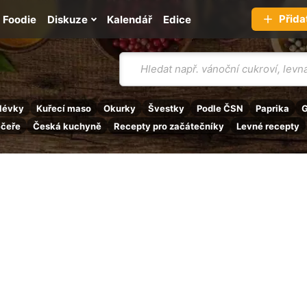
Přida
Foodie
Diskuze
Kalendář
Edice
Vyhledávání
lévky
Kuřecí maso
Okurky
Švestky
Podle ČSN
Paprika
G
ečeře
Česká kuchyně
Recepty pro začátečníky
Levné recepty