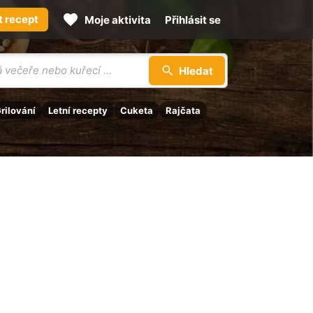
t recept
Moje aktivita
Přihlásit se
Hledat
rilování
Letní recepty
Cuketa
Rajčata