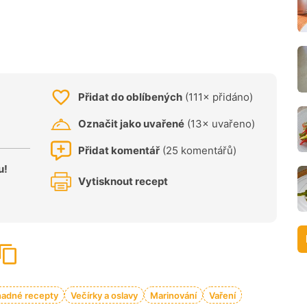
Přidat do oblíbených
(111× přidáno)
Označit jako uvařené
(13× uvařeno)
Přidat komentář
(25 komentářů)
u!
Vytisknout recept
nadné recepty
Večírky a oslavy
Marinování
Vaření