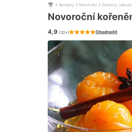
Recepty
Moučníky
Dezerty, zákusk
Nacházíte
se
Novoroční kořeně
zde:
4,9
Hodnocení receptu je
Ohodnotit
(32×)