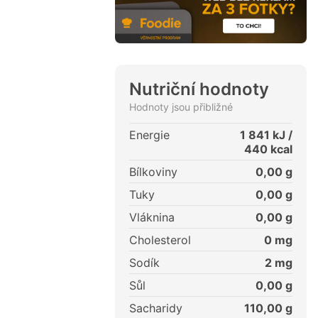
Nutriční hodnoty
Hodnoty jsou přibližné
Energie
1 841
kJ /
440
kcal
Bílkoviny
0,00
g
Tuky
0,00
g
Vláknina
0,00
g
Cholesterol
0
mg
Sodík
2
mg
Sůl
0,00
g
Sacharidy
110,00
g