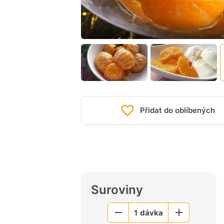
Přidat do oblíbených
Suroviny
1
dávka
Menší
Větší