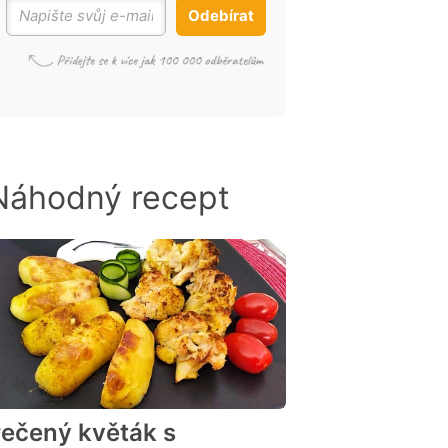
Odebírat
Náhodný recept
ečený květák s