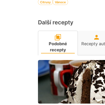
Citrusy
Vánoce
Další recepty
Podobné
Recepty au
recepty