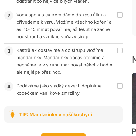
odstranit co nejvíce bílých vláken.
Vodu spolu s cukrem dáme do kastrůlku a
přivedeme k varu. Vložíme všechno koření a
asi 10-15 minut povaříme, až tekutina začne
houstnout a vznikne voňavý sirup.
Kastrůlek odstavíme a do sirupu vložíme
mandarinky. Mandarinky občas otočíme a
necháme je v sirupu marinovat několik hodin,
ale nejlépe přes noc.
Podáváme jako sladký dezert, doplníme
kopečkem vanilkové zmrzliny.
TIP: Mandarinky v naší kuchyni
P