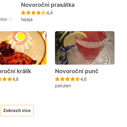
Novoroční prasátka
cen
Recept ještě nebyl hodnocen
4,4
min
tejaja
roční králík
Novoroční punč
Recept ještě nebyl hodnocen
Recept ještě nebyl h
4,8
4,6
petulen
cen
Zobrazit více