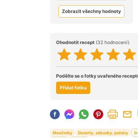
Zobrazit všechny hodnoty
Ohodnotit recept
(32 hodnocení)
Podělte se o fotky uvařeného recept
Přidat fotku
Moučníky
Dezerty, zákusky, poháry
S