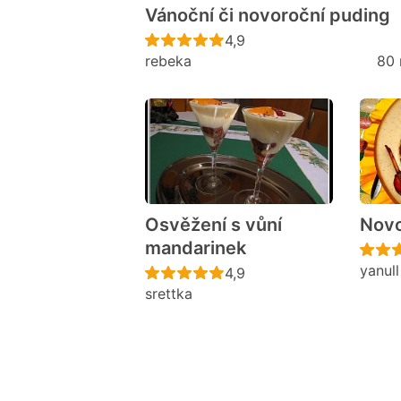
Vánoční či novoroční puding
Recept ještě nebyl hodno
4,9
rebeka
80 
Osvěžení s vůní
Novo
mandarinek
yanull
Recept ještě nebyl hodno
4,9
srettka