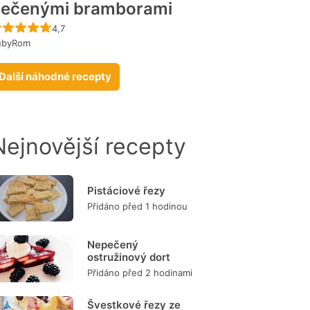
ečenými bramborami
Recept ještě nebyl hodnocen
4,7
ubyRom
Další náhodné recepty
Nejnovější recepty
Pistáciové řezy
Přidáno před 1 hodinou
Nepečený
ostružinový dort
Přidáno před 2 hodinami
Švestkové řezy ze