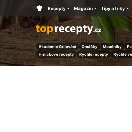
Recepty
Magazín
Tipy a triky
Hlavní
stránka
Akademie Grilování
Omáčky
Moučníky
Po
Hrníčkové recepty
Rychlé recepty
Rychlé v