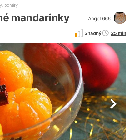
y, poháry
né mandarinky
Angel 666
Doba
Snadný
25 min
přípravy