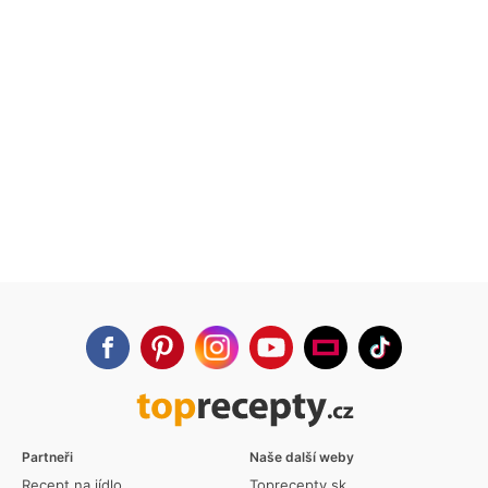
Partneři
Naše další weby
Recept na jídlo
Toprecepty.sk