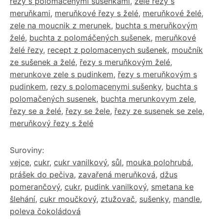
rezy s polomacenymi susenkami
,
žele řezy s
meruňkami
,
meruňkové řezy s želé
,
meruňkové želé
,
zele na moucnik z merunek
,
buchta s meruňkovým
želé
,
buchta z polomáčených sušenek
,
meruňkové
želé řezy
,
recept z polomacenych sušenek
,
moučník
ze sušenek a želé
,
řezy s meruňkovým želé
,
merunkove zele s pudinkem
,
řezy s meruňkovým s
pudinkem
,
rezy s polomacenymi sušenky
,
buchta s
polomačených susenek
,
buchta merunkovym zele
,
řezy se a želé
,
řezy se žele
,
řezy ze susenek se zele
,
meruňkový řezy s želé
Suroviny:
vejce
,
cukr
,
cukr vanilkový
,
sůl
,
mouka polohrubá
,
prášek do pečiva
,
zavařená meruňková
,
džus
pomerančový
,
cukr
,
pudink vanilkový
,
smetana ke
šlehání
,
cukr moučkový
,
ztužovač
,
sušenky
,
mandle
,
poleva čokoládová