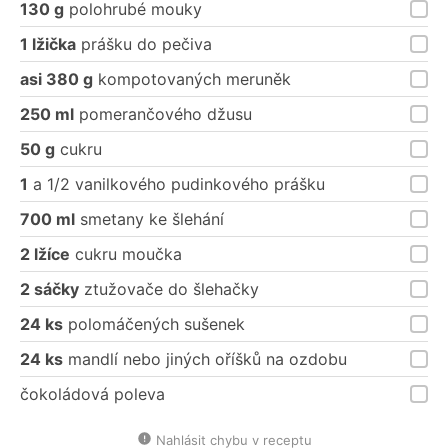
130 g
polohrubé mouky
1 lžička
prášku do pečiva
asi 380 g
kompotovaných meruněk
250 ml
pomerančového džusu
50 g
cukru
1
a 1/2 vanilkového pudinkového prášku
700 ml
smetany ke šlehání
2 lžíce
cukru moučka
2 sáčky
ztužovače do šlehačky
24 ks
polomáčených sušenek
24 ks
mandlí nebo jiných oříšků na ozdobu
čokoládová poleva
Nahlásit chybu v receptu