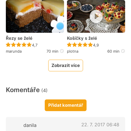
Řezy se želé
Košíčky s želé
Recept ještě nebyl hodnocen
Recept ještě nebyl 
4,7
4,9
marunda
70 min
plotna
60 min
Zobrazit více
Komentáře
(4)
Přidat komentář
22. 7. 2017 06:48
danila