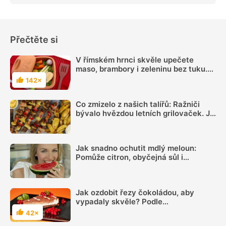
Přečtěte si
V římském hrnci skvěle upečete
maso, brambory i zeleninu bez tuku.
Poradíme, jak s ním zacházet
142×
Hodnocení
Co zmizelo z našich talířů: Ražniči
bývalo hvězdou letních grilovaček. Je
čas si ho opět připomenout
Jak snadno ochutit mdlý meloun:
Pomůže citron, obyčejná sůl i
kombinace několika dalších surovin
Jak ozdobit řezy čokoládou, aby
vypadaly skvěle? Podle
jednoduchého videa to zvládnete
42×
Hodnocení