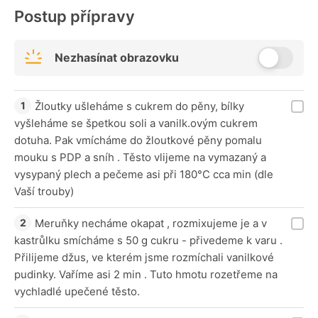
Postup přípravy
Nezhasínat obrazovku
Žloutky ušleháme s cukrem do pěny, bílky
vyšleháme se špetkou soli a vanilk.ovým cukrem
dotuha. Pak vmícháme do žloutkové pěny pomalu
mouku s PDP a sníh . Těsto vlijeme na vymazaný a
vysypaný plech a pečeme asi při 180°C cca min (dle
Vaší trouby)
Meruňky necháme okapat , rozmixujeme je a v
kastrůlku smícháme s 50 g cukru - přivedeme k varu .
Přilijeme džus, ve kterém jsme rozmíchali vanilkové
pudinky. Vaříme asi 2 min . Tuto hmotu rozetřeme na
vychladlé upečené těsto.