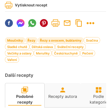
Vytisknout recept
Moučníky
Řezy
Řezy s ovocem, bublaniny
Svačina
Sladké chutě
Dětská oslava
Sváteční recepty
Večírky a oslavy
Meruňky
Česká kuchyně
Pečení
Vaření
Další recepty
Podobné
Recepty autora
Podle
recepty
kategorie