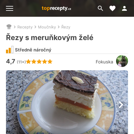
Moje akt
Přejít
Menu
na
vyhledávání
Recepty
Moučníky
Řezy
Nacházíte
se
Řezy s meruňkovým želé
zde:
Středně náročný
4,7
Hodnocení receptu je
Fokuska
(11×)