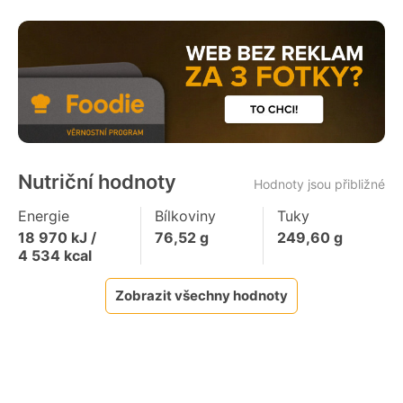
Nutriční hodnoty
Hodnoty jsou přibližné
Energie
Bílkoviny
Tuky
18 970
kJ /
76,52
g
249,60
g
4 534
kcal
Zobrazit všechny hodnoty