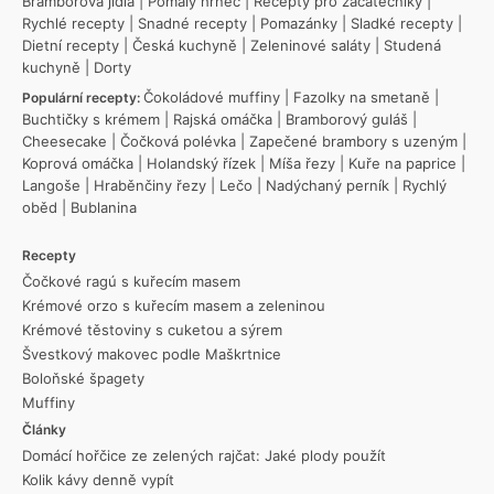
Bramborová jídla
|
Pomalý hrnec
|
Recepty pro začátečníky
|
Rychlé recepty
|
Snadné recepty
|
Pomazánky
|
Sladké recepty
|
Dietní recepty
|
Česká kuchyně
|
Zeleninové saláty
|
Studená
kuchyně
|
Dorty
Čokoládové muffiny
|
Fazolky na smetaně
|
Populární recepty:
Buchtičky s krémem
|
Rajská omáčka
|
Bramborový guláš
|
Cheesecake
|
Čočková polévka
|
Zapečené brambory s uzeným
|
Koprová omáčka
|
Holandský řízek
|
Míša řezy
|
Kuře na paprice
|
Langoše
|
Hraběnčiny řezy
|
Lečo
|
Nadýchaný perník
|
Rychlý
oběd
|
Bublanina
Recepty
Čočkové ragú s kuřecím masem
Krémové orzo s kuřecím masem a zeleninou
Krémové těstoviny s cuketou a sýrem
Švestkový makovec podle Maškrtnice
Boloňské špagety
Muffiny
Články
Domácí hořčice ze zelených rajčat: Jaké plody použít
Kolik kávy denně vypít