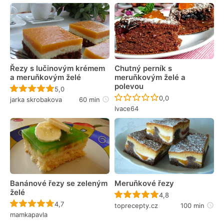
Řezy s lučinovým krémem
Chutný perník s
a meruňkovým želé
meruňkovým želé a
polevou
Recept ještě nebyl hodnocen
5,0
Recept ještě nebyl 
0,0
jarka skrobakova
60 min
Ivace64
Banánové řezy se zeleným
Meruňkové řezy
želé
Recept ještě nebyl 
4,8
Recept ještě nebyl hodnocen
4,7
toprecepty.cz
100 min
mamkapavla