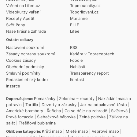
Vaření na Lifee.cz
Topmoucniky.cz
Videokurzy vaření
Topgrilovani.cz
Recepty Apetit
Marianne
Svět ženy
ELLE
Naše krásná zahrada
Lifee
Ostatní odkazy
Nastavení soukromí
RSS
Zásady ochrany soukromí
Kariéra v Topreceptech
Cookies zásady
Foodie
Obchodní podmínky
Nahlásit
Smluvní podmínky
Transparency report
Redakční etický kodex
Kontakt
Inzerce
Pomazánky
|
Zelenina – recepty
|
Nakládání masa a
Doporučujeme:
potravin
|
Tortilla
|
Dezerty a zákusky
|
Jak na odpalované těsto
|
Americké brambory
|
Řeřicha
|
Co se děje na zahradě
|
Svíčková
|
Pravá focaccia
|
Šlehačková bábovka
|
Zelná polévka
|
Zálivky na
salát
|
Třešňová bublanina
Krůtí maso
|
Mleté maso
|
Vepřové maso
|
Oblíbené kategorie: