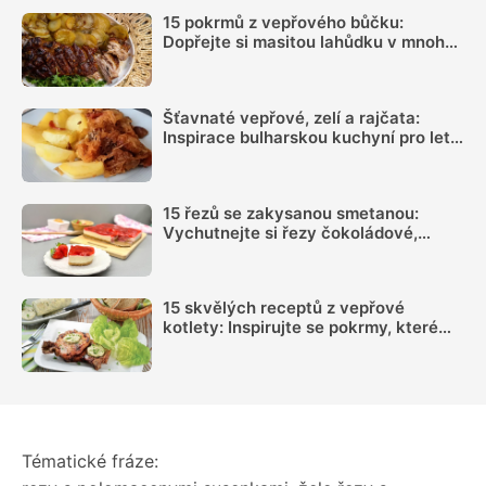
15 pokrmů z vepřového bůčku:
Dopřejte si masitou lahůdku v mnoha
podobách
Šťavnaté vepřové, zelí a rajčata:
Inspirace bulharskou kuchyní pro letní
oběd z jednoho pekáčku
15 řezů se zakysanou smetanou:
Vychutnejte si řezy čokoládové,
ovocné i nepečené
15 skvělých receptů z vepřové
kotlety: Inspirujte se pokrmy, které
vás nezklamou
Tématické fráze: