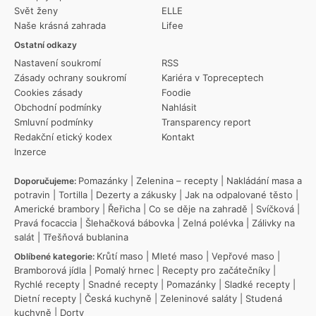
Svět ženy
ELLE
Naše krásná zahrada
Lifee
Ostatní odkazy
Nastavení soukromí
RSS
Zásady ochrany soukromí
Kariéra v Topreceptech
Cookies zásady
Foodie
Obchodní podmínky
Nahlásit
Smluvní podmínky
Transparency report
Redakční etický kodex
Kontakt
Inzerce
Pomazánky
|
Zelenina – recepty
|
Nakládání masa a
Doporučujeme:
potravin
|
Tortilla
|
Dezerty a zákusky
|
Jak na odpalované těsto
|
Americké brambory
|
Řeřicha
|
Co se děje na zahradě
|
Svíčková
|
Pravá focaccia
|
Šlehačková bábovka
|
Zelná polévka
|
Zálivky na
salát
|
Třešňová bublanina
Krůtí maso
|
Mleté maso
|
Vepřové maso
|
Oblíbené kategorie:
Bramborová jídla
|
Pomalý hrnec
|
Recepty pro začátečníky
|
Rychlé recepty
|
Snadné recepty
|
Pomazánky
|
Sladké recepty
|
Dietní recepty
|
Česká kuchyně
|
Zeleninové saláty
|
Studená
kuchyně
|
Dorty