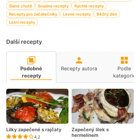
Slané chutě
Snadné recepty
Rychlé recepty
Recepty pro začátečníky
Levné recepty
Běžný den
Letní recepty
Další recepty
Podobné
Recepty autora
Podle
recepty
kategorie
Lilky zapečené s rajčaty
Zapečený lilek s
hermelínem
Recept ještě nebyl hodnocen
4,2