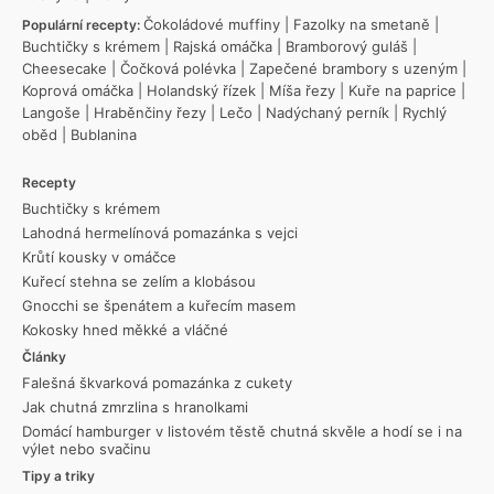
Čokoládové muffiny
|
Fazolky na smetaně
|
Populární recepty:
Buchtičky s krémem
|
Rajská omáčka
|
Bramborový guláš
|
Cheesecake
|
Čočková polévka
|
Zapečené brambory s uzeným
|
Koprová omáčka
|
Holandský řízek
|
Míša řezy
|
Kuře na paprice
|
Langoše
|
Hraběnčiny řezy
|
Lečo
|
Nadýchaný perník
|
Rychlý
oběd
|
Bublanina
Recepty
Buchtičky s krémem
Lahodná hermelínová pomazánka s vejci
Krůtí kousky v omáčce
Kuřecí stehna se zelím a klobásou
Gnocchi se špenátem a kuřecím masem
Kokosky hned měkké a vláčné
Články
Falešná škvarková pomazánka z cukety
Jak chutná zmrzlina s hranolkami
Domácí hamburger v listovém těstě chutná skvěle a hodí se i na
výlet nebo svačinu
Tipy a triky