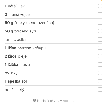
porce
porce
1
větší lilek
2
menší vejce
50 g
šunky (nebo uzeného)
50 g
tvrdého sýru
jarní cibulka
1 lžíce
ostrého kečupu
2 lžíce
oleje
1 lžička
másla
bylinky
1 špetka
soli
pepř mletý
Nahlásit chybu v receptu