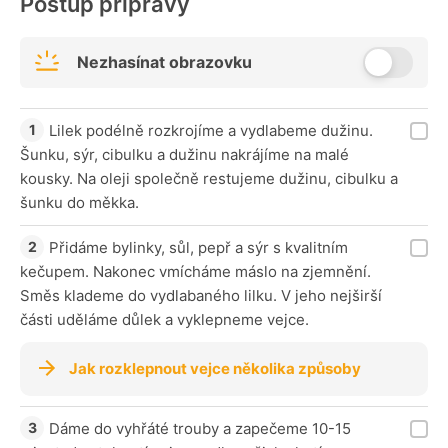
Postup přípravy
Nezhasínat obrazovku
Lilek podélně rozkrojíme a vydlabeme dužinu.
Šunku, sýr, cibulku a dužinu nakrájíme na malé
kousky. Na oleji společně restujeme dužinu, cibulku a
šunku do měkka.
Přidáme bylinky, sůl, pepř a sýr s kvalitním
kečupem. Nakonec vmícháme máslo na zjemnění.
Směs klademe do vydlabaného lilku. V jeho nejširší
části uděláme důlek a vyklepneme vejce.
Jak rozklepnout vejce několika způsoby
Dáme do vyhřáté trouby a zapečeme 10-15