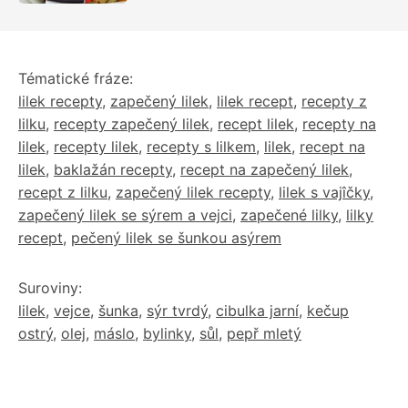
Tématické fráze:
lilek recepty
,
zapečený lilek
,
lilek recept
,
recepty z
lilku
,
recepty zapečený lilek
,
recept lilek
,
recepty na
lilek
,
recepty lilek
,
recepty s lilkem
,
lilek
,
recept na
lilek
,
baklažán recepty
,
recept na zapečený lilek
,
recept z lilku
,
zapečený lilek recepty
,
lilek s vajîčky
,
zapečený lilek se sýrem a vejci
,
zapečené lilky
,
lilky
recept
,
pečený lilek se šunkou asýrem
Suroviny:
lilek
,
vejce
,
šunka
,
sýr tvrdý
,
cibulka jarní
,
kečup
ostrý
,
olej
,
máslo
,
bylinky
,
sůl
,
pepř mletý