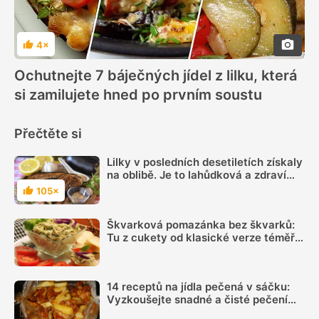
4×
Hodnocení
Ochutnejte 7 báječných jídel z lilku, která
si zamilujete hned po prvním soustu
Přečtěte si
Lilky v posledních desetiletích získaly
na oblibě. Je to lahůdková a zdraví
prospěšná zelenina
105×
Hodnocení
Škvarková pomazánka bez škvarků:
Tu z cukety od klasické verze téměř
nerozeznáte
14 receptů na jídla pečená v sáčku:
Vyzkoušejte snadné a čisté pečení
plné chuti