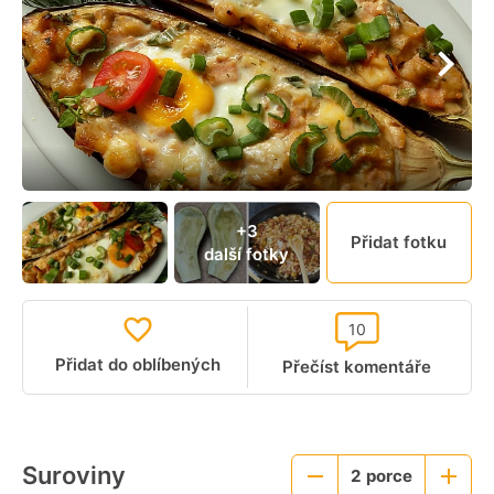
+3
Přidat fotku
další fotky
10
Přidat do oblíbených
Přečíst komentáře
Suroviny
2
porce
Menší
Větší