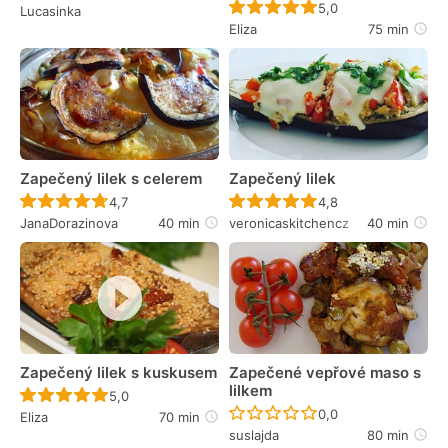
Recept ještě nebyl 
5,0
Lucasinka
Eliza
75 min
Zapečený lilek s celerem
Zapečený lilek
Recept ještě nebyl hodnocen
Recept ještě nebyl 
4,7
4,8
JanaDorazinova
40 min
veronicaskitchencz
40 min
Zapečený lilek s kuskusem
Zapečené vepřové maso s
lilkem
Recept ještě nebyl hodnocen
5,0
Recept ještě nebyl 
0,0
Eliza
70 min
suslajda
80 min