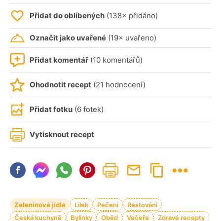
Přidat do oblíbených
(138× přidáno)
Označit jako uvařené
(19× uvařeno)
Přidat komentář
(10 komentářů)
Ohodnotit recept
(21 hodnocení)
Přidat fotku
(6 fotek)
Vytisknout recept
Zeleninová jídla
Lilek
Pečení
Restování
Česká kuchyně
Bylinky
Oběd
Večeře
Zdravé recepty