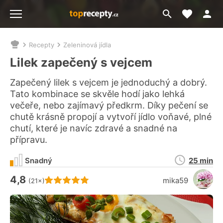
Moje akt
Přejít
Menu
na
vyhledávání
Recepty
Zeleninová jídla
Nacházíte
se
Lilek zapečený s vejcem
zde:
Zapečený lilek s vejcem je jednoduchý a dobrý.
Tato kombinace se skvěle hodí jako lehká
večeře, nebo zajímavý předkrm. Díky pečení se
chutě krásně propojí a vytvoří jídlo voňavé, plné
chutí, které je navíc zdravé a snadné na
přípravu.
Doba
Snadný
25 min
přípravy
4,8
Hodnocení receptu je
mika59
(21×)