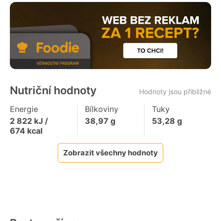
Nutriční hodnoty
Hodnoty jsou přibližné
Energie
Bílkoviny
Tuky
2 822
kJ /
38,97
g
53,28
g
674
kcal
Zobrazit všechny hodnoty