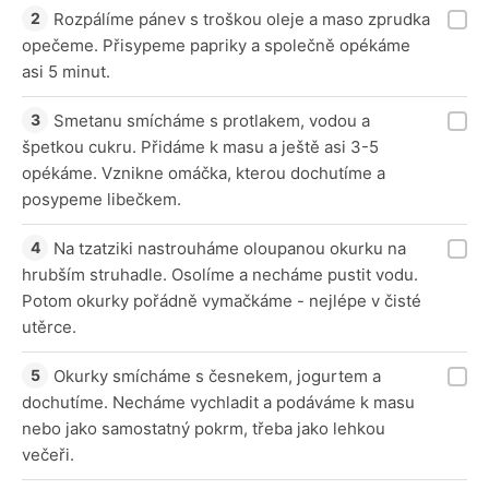
Rozpálíme pánev s troškou oleje a maso zprudka
opečeme. Přisypeme papriky a společně opékáme
asi 5 minut.
Smetanu smícháme s protlakem, vodou a
špetkou cukru. Přidáme k masu a ještě asi 3-5
opékáme. Vznikne omáčka, kterou dochutíme a
posypeme libečkem.
Na tzatziki nastrouháme oloupanou okurku na
hrubším struhadle. Osolíme a necháme pustit vodu.
Potom okurky pořádně vymačkáme - nejlépe v čisté
utěrce.
Okurky smícháme s česnekem, jogurtem a
dochutíme. Necháme vychladit a podáváme k masu
nebo jako samostatný pokrm, třeba jako lehkou
večeři.