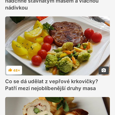
nadchne šťavnatým masem a vláčnou
nádivkou
48×
Hodnocení
Co se dá udělat z vepřové krkovičky?
Patří mezi nejoblíbenější druhy masa