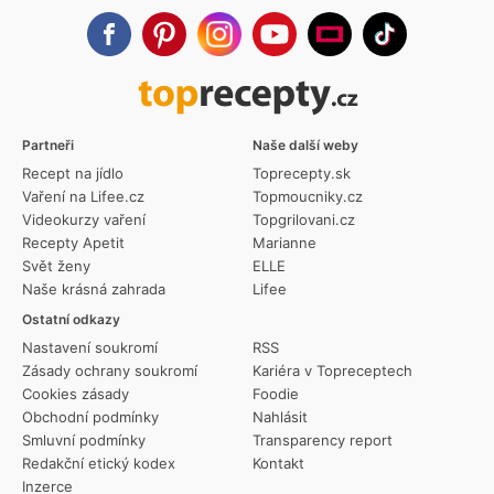
Partneři
Naše další weby
Recept na jídlo
Toprecepty.sk
Vaření na Lifee.cz
Topmoucniky.cz
Videokurzy vaření
Topgrilovani.cz
Recepty Apetit
Marianne
Svět ženy
ELLE
Naše krásná zahrada
Lifee
Ostatní odkazy
Nastavení soukromí
RSS
Zásady ochrany soukromí
Kariéra v Topreceptech
Cookies zásady
Foodie
Obchodní podmínky
Nahlásit
Smluvní podmínky
Transparency report
Redakční etický kodex
Kontakt
Inzerce