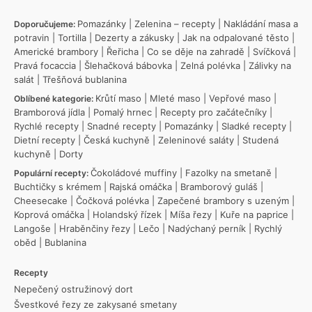
Pomazánky
|
Zelenina – recepty
|
Nakládání masa a
Doporučujeme:
potravin
|
Tortilla
|
Dezerty a zákusky
|
Jak na odpalované těsto
|
Americké brambory
|
Řeřicha
|
Co se děje na zahradě
|
Svíčková
|
Pravá focaccia
|
Šlehačková bábovka
|
Zelná polévka
|
Zálivky na
salát
|
Třešňová bublanina
Krůtí maso
|
Mleté maso
|
Vepřové maso
|
Oblíbené kategorie:
Bramborová jídla
|
Pomalý hrnec
|
Recepty pro začátečníky
|
Rychlé recepty
|
Snadné recepty
|
Pomazánky
|
Sladké recepty
|
Dietní recepty
|
Česká kuchyně
|
Zeleninové saláty
|
Studená
kuchyně
|
Dorty
Čokoládové muffiny
|
Fazolky na smetaně
|
Populární recepty:
Buchtičky s krémem
|
Rajská omáčka
|
Bramborový guláš
|
Cheesecake
|
Čočková polévka
|
Zapečené brambory s uzeným
|
Koprová omáčka
|
Holandský řízek
|
Míša řezy
|
Kuře na paprice
|
Langoše
|
Hraběnčiny řezy
|
Lečo
|
Nadýchaný perník
|
Rychlý
oběd
|
Bublanina
Recepty
Nepečený ostružinový dort
Švestkové řezy ze zakysané smetany