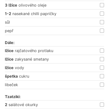
3 lžíce
olivového oleje
1-2
nasekané chilli papričky
sůl
pepř
Dále:
lžíce
rajčatového protlaku
lžíce
zakysané smetany
lžíce
vody
špetka
cukru
libeček
Tzatziki:
2
salátové okurky