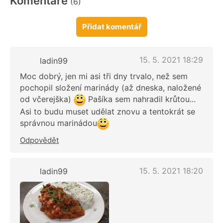
Komentáře
(6)
Přidat komentář
15. 5. 2021 18:29
ladin99
Moc dobrý, jen mi asi tři dny trvalo, než sem
pochopil složení marinády (až dneska, naložené
od včerejška)
Pašíka sem nahradil krůtou...
Asi to budu muset udělat znovu a tentokrát se
správnou marinádou
Odpovědět
15. 5. 2021 18:20
ladin99