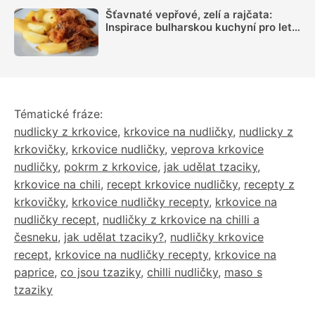
Šťavnaté vepřové, zelí a rajčata:
Inspirace bulharskou kuchyní pro letní
oběd z jednoho pekáčku
Tématické fráze:
nudlicky z krkovice
,
krkovice na nudličky
,
nudlicky z
krkovičky
,
krkovice nudličky
,
veprova krkovice
nudličky
,
pokrm z krkovice
,
jak udělat tzaciky
,
krkovice na chili
,
recept krkovice nudličky
,
recepty z
krkovičky
,
krkovice nudličky recepty
,
krkovice na
nudličky recept
,
nudličky z krkovice na chilli a
česneku
,
jak udělat tzaciky?
,
nudličky krkovice
recept
,
krkovice na nudličky recepty
,
krkovice na
paprice
,
co jsou tzaziky
,
chilli nudličky
,
maso s
tzaziky