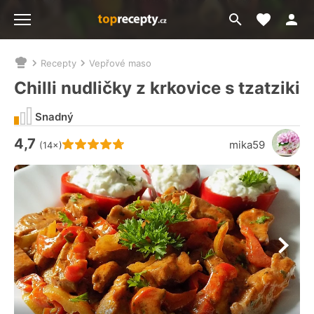
Moje akt
Přejít
Menu
na
vyhledávání
Recepty
Vepřové maso
Nacházíte
se
Chilli nudličky z krkovice s tzatziki
zde:
Snadný
4,7
Hodnocení receptu je
mika59
(14×)