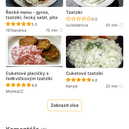
Řecké menu - gyros,
Tzatziki
tzatziki, řecký salát, pita
Recept ještě nebyl 
0,0
Recept ještě nebyl hodnocen
5,0
lucieblahova
50 min
1974andrea
75 min
Cuketové placičky s
Cuketové tzatziki
ředkvičkovým tzatziki
Recept ještě nebyl 
4,8
Recept ještě nebyl hodnocen
4,8
Kanyla
20 min
MishkaCZ
Zobrazit více