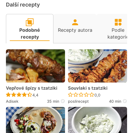
Další recepty
Podobné
Recepty autora
Podle
recepty
kategorie
Vepřové špízy s tzatziki
Souvlaki s tzatziki
Recept ještě nebyl hodnocen
Recept ještě nebyl 
4,4
0,0
Adisek
35 min
poslirecept
40 min