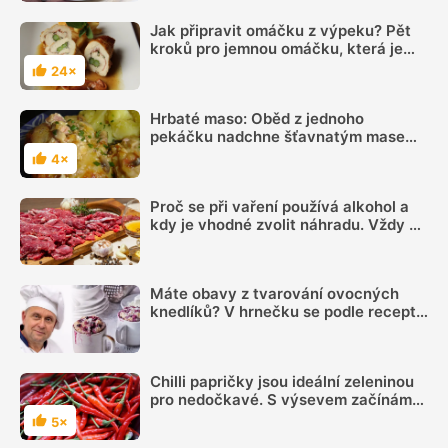
Jak připravit omáčku z výpeku? Pět
kroků pro jemnou omáčku, která je
plná chuti
24×
Hodnocení
Hrbaté maso: Oběd z jednoho
pekáčku nadchne šťavnatým masem
a vláčnou nádivkou
4×
Hodnocení
Proč se při vaření používá alkohol a
kdy je vhodné zvolit náhradu. Vždy se
totiž neodpaří
Máte obavy z tvarování ovocných
knedlíků? V hrnečku se podle receptu
knedlíkového mistra vždy povedou
Chilli papričky jsou ideální zeleninou
pro nedočkavé. S výsevem začínáme
už v únoru
5×
Hodnocení