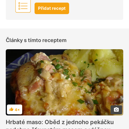
Přidat recept
Články s tímto receptem
4×
Hodnocení
Hrbaté maso: Oběd z jednoho pekáčku