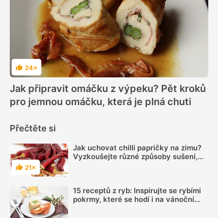
24×
Hodnocení
Jak připravit omáčku z výpeku? Pět kroků
pro jemnou omáčku, která je plná chuti
Přečtěte si
Jak uchovat chilli papričky na zimu?
Vyzkoušejte různé způsoby sušení,
díky kterým si uchováte pálivé plody
21×
Hodnocení
15 receptů z ryb: Inspirujte se rybími
pokrmy, které se hodí i na vánoční
hostinu