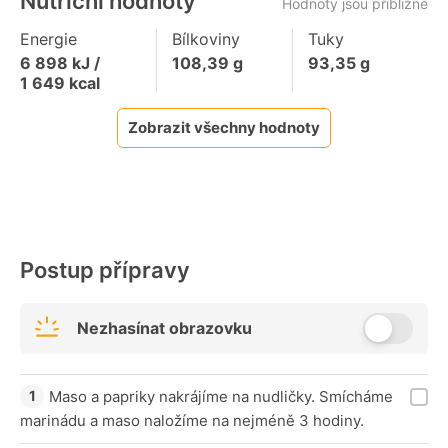
Nutriční hodnoty
Hodnoty jsou přibližné
Energie
Bílkoviny
Tuky
6 898
kJ /
108,39
g
93,35
g
1 649
kcal
Zobrazit všechny hodnoty
Postup přípravy
Nezhasínat obrazovku
Maso a papriky nakrájíme na nudličky. Smícháme
marinádu a maso naložíme na nejméně 3 hodiny.