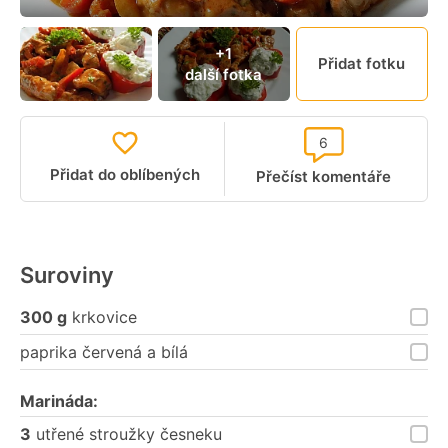
+1
Přidat fotku
další fotka
6
Přidat do oblíbených
Přečíst komentáře
Suroviny
300 g
krkovice
paprika červená a bílá
Marináda:
3
utřené stroužky česneku