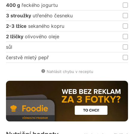
400 g
řeckého jogurtu
3 stroužky
utřeného česneku
2-3 lžíce
sekaného kopru
2 lžičky
olivového oleje
sůl
čerstvě mletý pepř
Nahlásit chybu v receptu