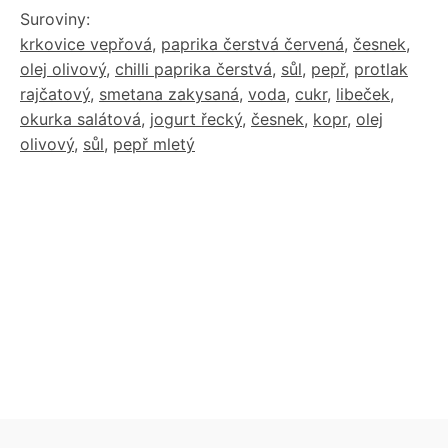
Suroviny:
krkovice vepřová
,
paprika čerstvá červená
,
česnek
,
olej olivový
,
chilli paprika čerstvá
,
sůl
,
pepř
,
protlak
rajčatový
,
smetana zakysaná
,
voda
,
cukr
,
libeček
,
okurka salátová
,
jogurt řecký
,
česnek
,
kopr
,
olej
olivový
,
sůl
,
pepř mletý