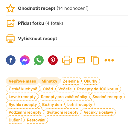
Ohodnotit recept
(14 hodnocení)
Přidat fotku
(4 fotek)
Vytisknout recept
Vepřové maso
Minutky
Zelenina
Okurky
Česká kuchyně
Oběd
Večeře
Recepty do 100 korun
Levné recepty
Recepty pro začátečníky
Snadné recepty
Rychlé recepty
Běžný den
Letní recepty
Podzimní recepty
Sváteční recepty
Večírky a oslavy
Dušení
Restování