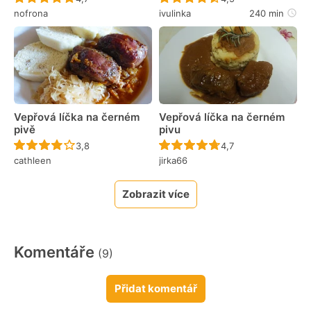
nofrona
ivulinka
240 min
Vepřová líčka na černém
Vepřová líčka na černém
pivě
pivu
Recept ještě nebyl hodnocen
Recept ještě nebyl 
3,8
4,7
cathleen
jirka66
Zobrazit více
Komentáře
(9)
Přidat komentář