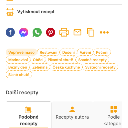
Vytisknout recept
Vepřové maso
Restování
Dušení
Vaření
Pečení
Marinování
Oběd
Pikantní chutě
Snadné recepty
Běžný den
Zelenina
Česká kuchyně
Sváteční recepty
Slané chutě
Další recepty
Podobné
Recepty autora
Podle
recepty
kategorie