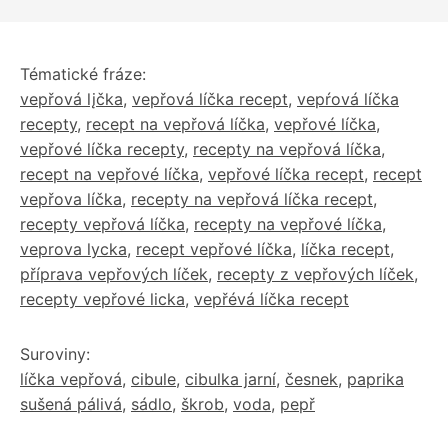
Tématické fráze:
vepřová lįčka
,
vepřová líčka recept
,
vepŕová líčka
recepty
,
recept na vepřová líčka
,
vepřové líčka
,
vepřové líčka recepty
,
recepty na vepřová líčka
,
recept na vepřové líčka
,
vepřové líčka recept
,
recept
vepřova líčka
,
recepty na vepřová líčka recept
,
recepty vepřová líčka
,
recepty na vepřové líčka
,
veprova lycka
,
recept vepřové líčka
,
líčka recept
,
příprava vepřových líček
,
recepty z vepřových líček
,
recepty vepřové licka
,
vepřévá líčka recept
Suroviny:
líčka vepřová
,
cibule
,
cibulka jarní
,
česnek
,
paprika
sušená pálivá
,
sádlo
,
škrob
,
voda
,
pepř