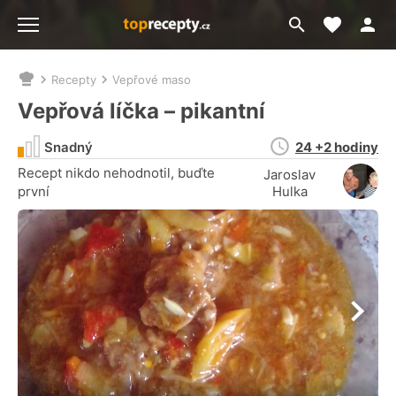
Moje akt
Přejít
Menu
na
vyhledávání
Recepty
Vepřové maso
Nacházíte
se
Vepřová líčka – pikantní
zde:
Doba
Snadný
24 +2 hodiny
přípravy
Recept nikdo nehodnotil, buďte
Jaroslav
první
Hulka