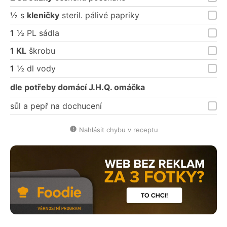
½ s
kleničky
steril. pálivé papriky
1
½ PL sádla
1 KL
škrobu
1
½ dl vody
dle potřeby domácí J.H.Q. omáčka
sůl a pepř na dochucení
Nahlásit chybu v receptu