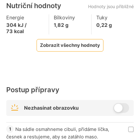
Nutriční hodnoty
Hodnoty jsou přibližné
Energie
Bílkoviny
Tuky
304
kJ /
1,82
g
0,22
g
73
kcal
Zobrazit všechny hodnoty
Postup přípravy
Nezhasínat obrazovku
Na sádle osmahneme cibuli, přidáme líčka,
česnek a restujeme, aby se zatáhlo maso.