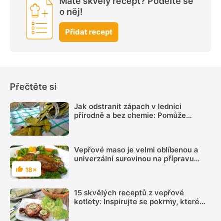
Máte skvělý recept? Podělte se
o něj!
Přidat recept
Přečtěte si
Jak odstranit zápach v lednici
přírodně a bez chemie: Pomůže
obyčejný bobkový list, citron i mletá
káva
Vepřové maso je velmi oblíbenou a
univerzální surovinou na přípravu
pokrmů
18×
Hodnocení
15 skvělých receptů z vepřové
kotlety: Inspirujte se pokrmy, které
vás nezklamou