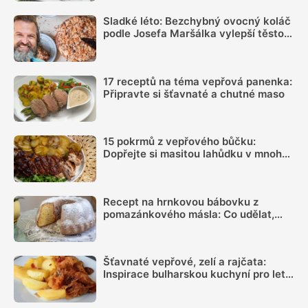
Sladké léto: Bezchybný ovocný koláč
podle Josefa Maršálka vylepší těsto s
jogurtem
17 receptů na téma vepřová panenka:
Připravte si šťavnaté a chutné maso
15 pokrmů z vepřového bůčku:
Dopřejte si masitou lahůdku v mnoha
podobách
Recept na hrnkovou bábovku z
pomazánkového másla: Co udělat,
aby byla vláčná a šla dobře vyklopit
Šťavnaté vepřové, zelí a rajčata:
Inspirace bulharskou kuchyní pro letní
oběd z jednoho pekáčku