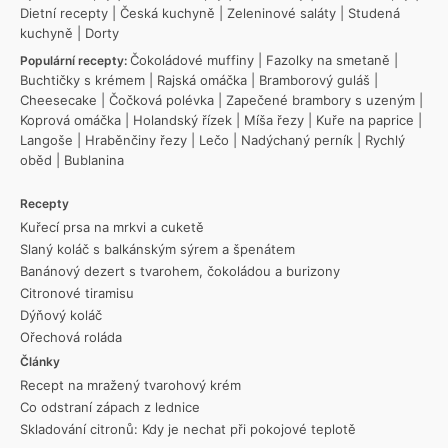
Dietní recepty
|
Česká kuchyně
|
Zeleninové saláty
|
Studená
kuchyně
|
Dorty
Čokoládové muffiny
|
Fazolky na smetaně
|
Populární recepty:
Buchtičky s krémem
|
Rajská omáčka
|
Bramborový guláš
|
Cheesecake
|
Čočková polévka
|
Zapečené brambory s uzeným
|
Koprová omáčka
|
Holandský řízek
|
Míša řezy
|
Kuře na paprice
|
Langoše
|
Hraběnčiny řezy
|
Lečo
|
Nadýchaný perník
|
Rychlý
oběd
|
Bublanina
Recepty
Kuřecí prsa na mrkvi a cuketě
Slaný koláč s balkánským sýrem a špenátem
Banánový dezert s tvarohem, čokoládou a burizony
Citronové tiramisu
Dýňový koláč
Ořechová roláda
Články
Recept na mražený tvarohový krém
Co odstraní zápach z lednice
Skladování citronů: Kdy je nechat při pokojové teplotě