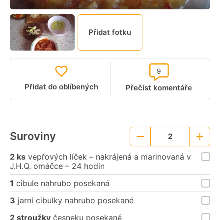
Přidat fotku
9
Přidat do oblíbených
Přečíst komentáře
Suroviny
2
Menší
Větší
porce
porce
2 ks
vepřových líček – nakrájená a marinovaná v
J.H.Q. omáčce – 24 hodin
1
cibule nahrubo posekaná
3
jarní cibulky nahrubo posekané
2 stroužky
česneku posekané