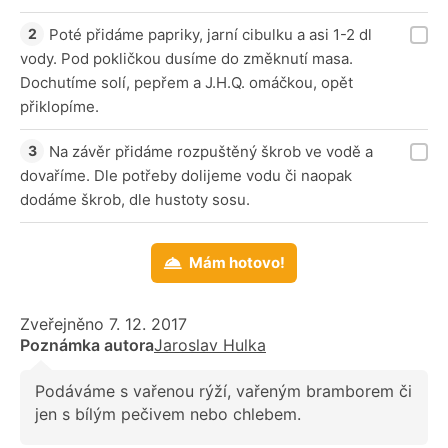
Poté přidáme papriky, jarní cibulku a asi 1-2 dl
vody. Pod pokličkou dusíme do změknutí masa.
Dochutíme solí, pepřem a J.H.Q. omáčkou, opět
přiklopíme.
Na závěr přidáme rozpuštěný škrob ve vodě a
dovaříme. Dle potřeby dolijeme vodu či naopak
dodáme škrob, dle hustoty sosu.
Mám hotovo!
Zveřejněno 7. 12. 2017
Poznámka autora
Jaroslav Hulka
Podáváme s vařenou rýží, vařeným bramborem či
jen s bílým pečivem nebo chlebem.