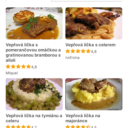
Vepřová líčka s
Vepřová líčka s celerem
pomerančovou omáčkou a
Recept ještě nebyl 
4,8
gratinovanou bramborou s
nofrona
alioli
Recept ještě nebyl hodnocen
4,8
Miquel
Vepřová líčka na tymiánu a
Vepřová líčka na
celeru
majoránce
Recept ještě nebyl hodnocen
Recept ještě nebyl 
4,7
4,5