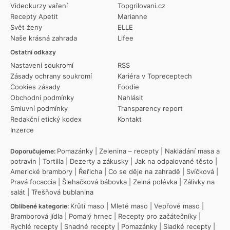
Videokurzy vaření
Topgrilovani.cz
Recepty Apetit
Marianne
Svět ženy
ELLE
Naše krásná zahrada
Lifee
Ostatní odkazy
Nastavení soukromí
RSS
Zásady ochrany soukromí
Kariéra v Topreceptech
Cookies zásady
Foodie
Obchodní podmínky
Nahlásit
Smluvní podmínky
Transparency report
Redakční etický kodex
Kontakt
Inzerce
Pomazánky
|
Zelenina – recepty
|
Nakládání masa a
Doporučujeme:
potravin
|
Tortilla
|
Dezerty a zákusky
|
Jak na odpalované těsto
|
Americké brambory
|
Řeřicha
|
Co se děje na zahradě
|
Svíčková
|
Pravá focaccia
|
Šlehačková bábovka
|
Zelná polévka
|
Zálivky na
salát
|
Třešňová bublanina
Krůtí maso
|
Mleté maso
|
Vepřové maso
|
Oblíbené kategorie:
Bramborová jídla
|
Pomalý hrnec
|
Recepty pro začátečníky
|
Rychlé recepty
|
Snadné recepty
|
Pomazánky
|
Sladké recepty
|