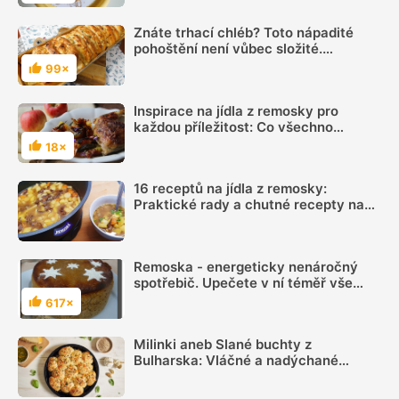
Znáte trhací chléb? Toto nápadité
pohoštění není vůbec složité.
Vyzkoušejte postup
99×
Hodnocení
Inspirace na jídla z remosky pro
každou příležitost: Co všechno
remoska dokáže?
18×
Hodnocení
16 receptů na jídla z remosky:
Praktické rady a chutné recepty na
každý den
Remoska - energeticky nenáročný
spotřebič. Upečete v ní téměř vše
jako v klasické troubě
617×
Hodnocení
Milinki aneb Slané buchty z
Bulharska: Vláčné a nadýchané
pečivo s balkánským sýrem místo
tvarohu chutná božsky