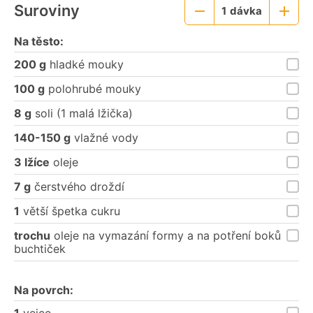
Suroviny
1
dávka
Menší
Větší
porce
porce
Na těsto:
200 g
hladké mouky
100 g
polohrubé mouky
8 g
soli (1 malá lžička)
140-150 g
vlažné vody
3 lžíce
oleje
7 g
čerstvého droždí
1
větší špetka cukru
trochu
oleje na vymazání formy a na potření boků
buchtiček
Na povrch:
1
vejce