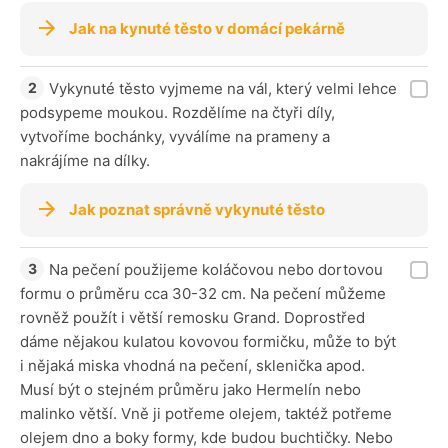
Jak na kynuté těsto v domácí pekárně
Vykynuté těsto vyjmeme na vál, který velmi lehce
podsypeme moukou. Rozdělíme na čtyři díly,
vytvoříme bochánky, vyválíme na prameny a
nakrájíme na dílky.
Jak poznat správně vykynuté těsto
Na pečení použijeme koláčovou nebo dortovou
formu o průměru cca 30-32 cm. Na pečení můžeme
rovněž použít i větší remosku Grand. Doprostřed
dáme nějakou kulatou kovovou formičku, může to být
i nějaká miska vhodná na pečení, sklenička apod.
Musí být o stejném průměru jako Hermelín nebo
malinko větší. Vně ji potřeme olejem, taktéž potřeme
olejem dno a boky formy, kde budou buchtičky. Nebo