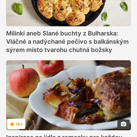
Milinki aneb Slané buchty z Bulharska:
Vláčné a nadýchané pečivo s balkánským
sýrem místo tvarohu chutná božsky
18×
Hodnocení