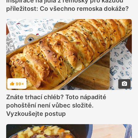
Inspirace na jídla z remosky pro každou
příležitost: Co všechno remoska dokáže?
99×
Hodnocení
Znáte trhací chléb? Toto nápadité
pohoštění není vůbec složité.
Vyzkoušejte postup