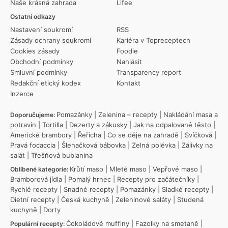
Naše krásná zahrada
Lifee
Ostatní odkazy
Nastavení soukromí
RSS
Zásady ochrany soukromí
Kariéra v Topreceptech
Cookies zásady
Foodie
Obchodní podmínky
Nahlásit
Smluvní podmínky
Transparency report
Redakční etický kodex
Kontakt
Inzerce
Pomazánky
|
Zelenina – recepty
|
Nakládání masa a
Doporučujeme:
potravin
|
Tortilla
|
Dezerty a zákusky
|
Jak na odpalované těsto
|
Americké brambory
|
Řeřicha
|
Co se děje na zahradě
|
Svíčková
|
Pravá focaccia
|
Šlehačková bábovka
|
Zelná polévka
|
Zálivky na
salát
|
Třešňová bublanina
Krůtí maso
|
Mleté maso
|
Vepřové maso
|
Oblíbené kategorie:
Bramborová jídla
|
Pomalý hrnec
|
Recepty pro začátečníky
|
Rychlé recepty
|
Snadné recepty
|
Pomazánky
|
Sladké recepty
|
Dietní recepty
|
Česká kuchyně
|
Zeleninové saláty
|
Studená
kuchyně
|
Dorty
Čokoládové muffiny
|
Fazolky na smetaně
|
Populární recepty: