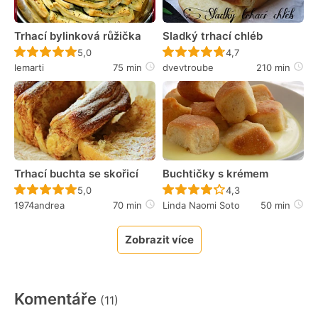
Trhací bylinková růžička
Sladký trhací chléb
Recept ještě nebyl hodnocen
Recept ještě nebyl 
5,0
4,7
lemarti
75 min
dvevtroube
210 min
Trhací buchta se skořicí
Buchtičky s krémem
Recept ještě nebyl hodnocen
Recept ještě nebyl 
5,0
4,3
1974andrea
70 min
Linda Naomi Soto
50 min
Zobrazit více
Komentáře
(11)