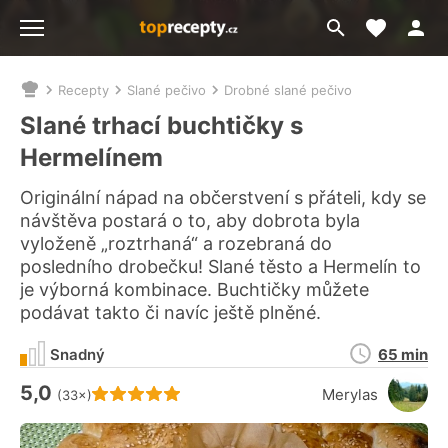
Moje akt
Přejít
Menu
na
vyhledávání
Recepty
Slané pečivo
Drobné slané pečivo
Nacházíte
se
Slané trhací buchtičky s
zde:
Hermelínem
Originální nápad na občerstvení s přáteli, kdy se
návštěva postará o to, aby dobrota byla
vyloženě „roztrhaná“ a rozebraná do
posledního drobečku! Slané těsto a Hermelín to
je výborná kombinace. Buchtičky můžete
podávat takto či navíc ještě plněné.
Doba
Snadný
65 min
přípravy
5,0
Hodnocení receptu je
Merylas
(33×)