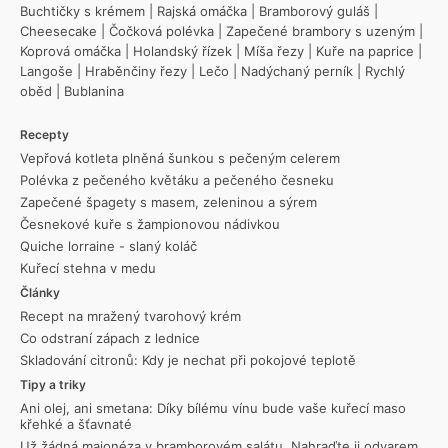
Buchtičky s krémem
|
Rajská omáčka
|
Bramborový guláš
|
Cheesecake
|
Čočková polévka
|
Zapečené brambory s uzeným
|
Koprová omáčka
|
Holandský řízek
|
Míša řezy
|
Kuře na paprice
|
Langoše
|
Hraběnčiny řezy
|
Lečo
|
Nadýchaný perník
|
Rychlý
oběd
|
Bublanina
Recepty
Vepřová kotleta plněná šunkou s pečeným celerem
Polévka z pečeného květáku a pečeného česneku
Zapečené špagety s masem, zeleninou a sýrem
Česnekové kuře s žampionovou nádivkou
Quiche lorraine - slaný koláč
Kuřecí stehna v medu
Články
Recept na mražený tvarohový krém
Co odstraní zápach z lednice
Skladování citronů: Kdy je nechat při pokojové teplotě
Tipy a triky
Ani olej, ani smetana: Díky bílému vínu bude vaše kuřecí maso
křehké a šťavnaté
Už žádná majonéza v bramborovém salátu. Nahraďte ji odvarem