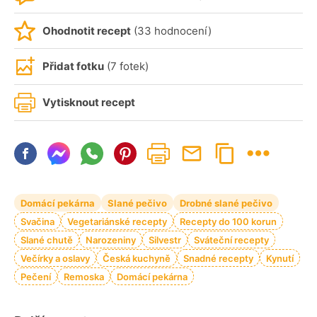
Ohodnotit recept
(33 hodnocení)
Přidat fotku
(7 fotek)
Vytisknout recept
Domácí pekárna
Slané pečivo
Drobné slané pečivo
Svačina
Vegetariánské recepty
Recepty do 100 korun
Slané chutě
Narozeniny
Silvestr
Sváteční recepty
Večírky a oslavy
Česká kuchyně
Snadné recepty
Kynutí
Pečení
Remoska
Domácí pekárna