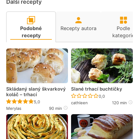
Další recepty
Podobné
Recepty autora
Podle
recepty
kategorie
Skládaný slaný škvarkový
Slané trhací buchtičky
koláč – trhací
Recept ještě nebyl 
0,0
Recept ještě nebyl hodnocen
5,0
cathleen
120 min
Merylas
90 min