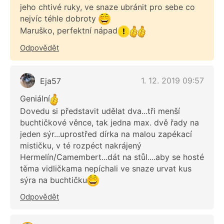
jeho chtivé ruky, ve snaze ubránit pro sebe co
nejvíc téhle dobroty
Maruško, perfektní nápad
Odpovědět
1. 12. 2019 09:57
Eja57
Geniální
Dovedu si představit udělat dva...tři menší
buchtičkové věnce, tak jedna max. dvě řady na
jeden sýr...uprostřed dírka na malou zapékací
mističku, v té rozpéct nakrájený
Hermelín/Camembert...dát na stůl....aby se hosté
těma vidličkama nepíchali ve snaze urvat kus
sýra na buchtičku
Odpovědět