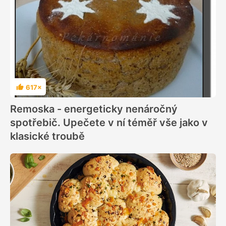
617×
Hodnocení
Remoska - energeticky nenáročný
spotřebič. Upečete v ní téměř vše jako v
klasické troubě