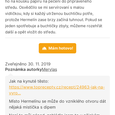
ho na kousku papíru na pečení do připraveného
středu. Osvědčilo se mi servírovaní s malou
vidličkou, kdy si každý utrženou buchtičku potře,
protože Hermelín zase brzy začíná tuhnout. Pokud se
jeden spotřebuje a buchtičky zbyly, můžeme rozehřát
další a opět vložit do středu.
Mám hotovo!
Zveřejněno 30. 11. 2019
Poznámka autorky
Merylas
Jak na kynuté těsto:
https://www.toprecepty.cz/recept/24963-jak-na-
vyro...
Místo Hermelínu se může do vzniklého otvoru dát
nějaká mistička s dipem