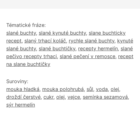
Tématické fráze:
slané buchty
,
slané kynuté buchty
,
slane buchticky
recept
,
slaný trhací koláč
,
rychle slané buchty
,
kynuté
slané buchty
,
slané buchtičky
,
recepty hermelín
,
slané
pečivo recepty trhaci
,
slané pečení v remosce
,
recept
na slane buchtičky
Suroviny:
mouka hladká
,
mouka polohrubá
,
sůl
,
voda
,
olej
,
droždí čerstvé
,
cukr
,
olej
,
vejce
,
semínka sezamová
,
sýr hermelín