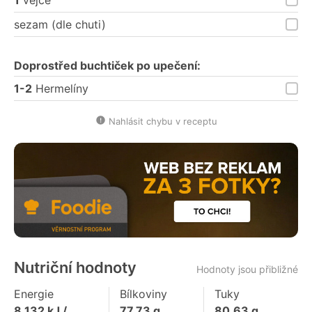
sezam (dle chuti)
Doprostřed buchtiček po upečení:
1-2
Hermelíny
Nahlásit chybu v receptu
Nutriční hodnoty
Hodnoty jsou přibližné
Energie
Bílkoviny
Tuky
8 132
kJ /
77,73
g
80,63
g