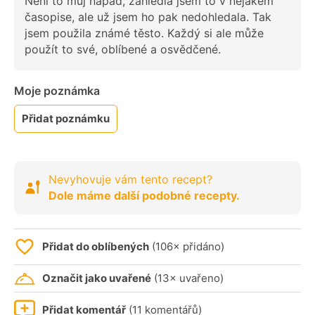
Není to můj nápad, zahlédla jsem to v nějakém
časopise, ale už jsem ho pak nedohledala. Tak
jsem použila známé těsto. Každý si ale může
použít to své, oblíbené a osvědčené.
Moje poznámka
Přidat poznámku
Nevyhovuje vám tento recept?
Dole máme další podobné recepty.
Přidat do oblíbených
(106× přidáno)
Označit jako uvařené
(13× uvařeno)
Přidat komentář
(11 komentářů)