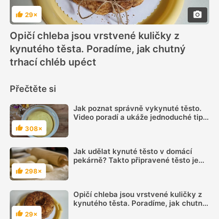
29×
Hodnocení
Opičí chleba jsou vrstvené kuličky z
kynutého těsta. Poradíme, jak chutný
trhací chléb upéct
Přečtěte si
Jak poznat správně vykynuté těsto.
Video poradí a ukáže jednoduché tipy,
které je dobré znát
308×
Hodnocení
Jak udělat kynuté těsto v domácí
pekárně? Takto připravené těsto je
nadýchané a téměř bez práce
298×
Hodnocení
Opičí chleba jsou vrstvené kuličky z
kynutého těsta. Poradíme, jak chutný
trhací chléb upéct
29×
Hodnocení