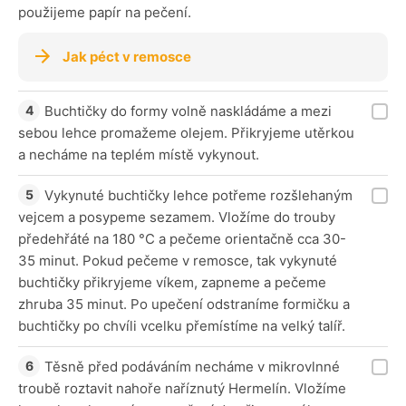
použijeme papír na pečení.
Jak péct v remosce
Buchtičky do formy volně naskládáme a mezi
sebou lehce promažeme olejem. Přikryjeme utěrkou
a necháme na teplém místě vykynout.
Vykynuté buchtičky lehce potřeme rozšlehaným
vejcem a posypeme sezamem. Vložíme do trouby
předehřáté na 180 °C a pečeme orientačně cca 30-
35 minut. Pokud pečeme v remosce, tak vykynuté
buchtičky přikryjeme víkem, zapneme a pečeme
zhruba 35 minut. Po upečení odstraníme formičku a
buchtičky po chvíli vcelku přemístíme na velký talíř.
Těsně před podáváním necháme v mikrovlnné
troubě roztavit nahoře naříznutý Hermelín. Vložíme