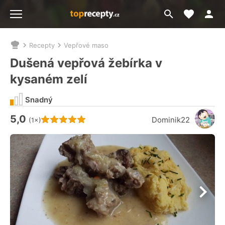
Moje akt
Přejít
Menu
na
vyhledávání
Recepty
Vepřové maso
Nacházíte
se
Dušená vepřová žebírka v
zde:
kysaném zelí
Snadný
5,0
Hodnocení receptu je
Dominik22
(1×)