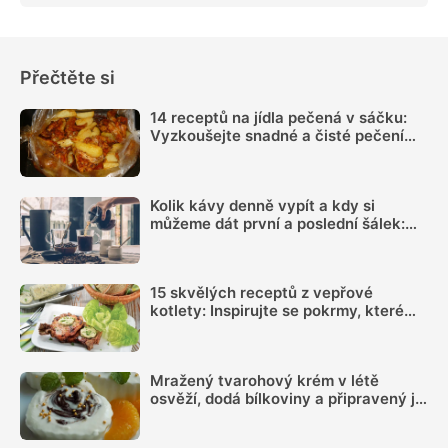
Přečtěte si
14 receptů na jídla pečená v sáčku:
Vyzkoušejte snadné a čisté pečení
plné chuti
Kolik kávy denně vypít a kdy si
můžeme dát první a poslední šálek:
Načasování je důležité
15 skvělých receptů z vepřové
kotlety: Inspirujte se pokrmy, které
vás nezklamou
Mražený tvarohový krém v létě
osvěží, dodá bílkoviny a připravený je
během chvilky