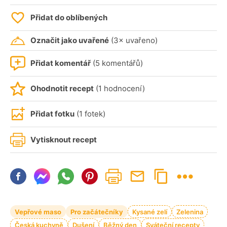
Přidat do oblíbených
Označit jako uvařené
(3× uvařeno)
Přidat komentář
(5 komentářů)
Ohodnotit recept
(1 hodnocení)
Přidat fotku
(1 fotek)
Vytisknout recept
Vepřové maso
Pro začátečníky
Kysané zelí
Zelenina
Česká kuchyně
Dušení
Běžný den
Sváteční recepty