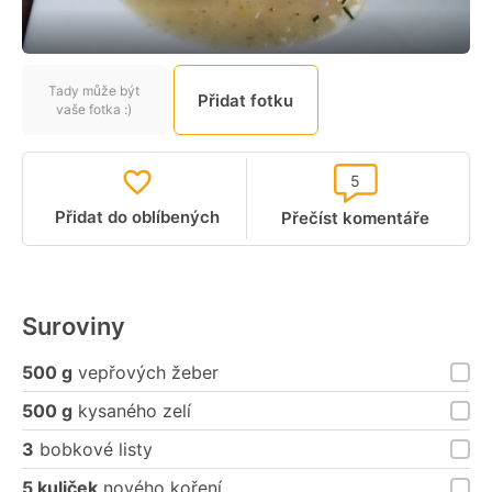
Tady může být
Přidat fotku
vaše fotka :)
5
Přidat do oblíbených
Přečíst komentáře
Suroviny
500 g
vepřových žeber
500 g
kysaného zelí
3
bobkové listy
5 kuliček
nového koření