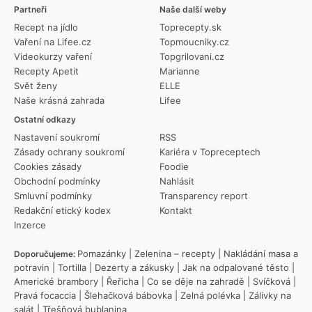
Partneři
Naše další weby
Recept na jídlo
Toprecepty.sk
Vaření na Lifee.cz
Topmoucniky.cz
Videokurzy vaření
Topgrilovani.cz
Recepty Apetit
Marianne
Svět ženy
ELLE
Naše krásná zahrada
Lifee
Ostatní odkazy
Nastavení soukromí
RSS
Zásady ochrany soukromí
Kariéra v Topreceptech
Cookies zásady
Foodie
Obchodní podmínky
Nahlásit
Smluvní podmínky
Transparency report
Redakční etický kodex
Kontakt
Inzerce
Pomazánky
|
Zelenina – recepty
|
Nakládání masa a
Doporučujeme:
potravin
|
Tortilla
|
Dezerty a zákusky
|
Jak na odpalované těsto
|
Americké brambory
|
Řeřicha
|
Co se děje na zahradě
|
Svíčková
|
Pravá focaccia
|
Šlehačková bábovka
|
Zelná polévka
|
Zálivky na
salát
|
Třešňová bublanina