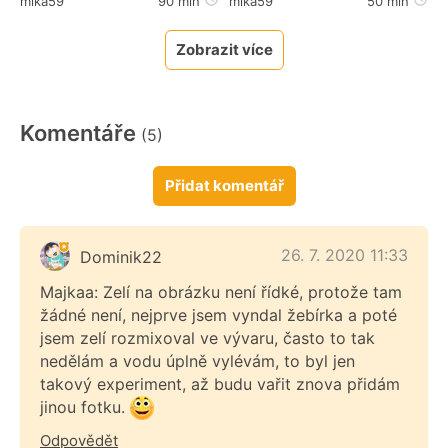
mika59
90 min
mika59
50 min
Zobrazit více
Komentáře
(5)
Přidat komentář
26. 7. 2020 11:33
Dominik22
Majkaa: Zelí na obrázku není řídké, protože tam
žádné není, nejprve jsem vyndal žebírka a poté
jsem zelí rozmixoval ve vývaru, často to tak
nedělám a vodu úplně vylévám, to byl jen
takový experiment, až budu vařit znova přidám
jinou fotku.
Odpovědět