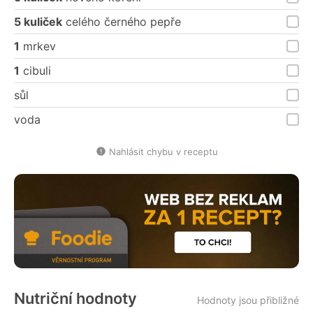
5 kuliček
celého černého pepře
1
mrkev
1
cibuli
sůl
voda
Nahlásit chybu v receptu
Nutriční hodnoty
Hodnoty jsou přibližné