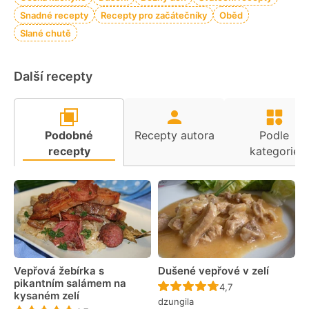
Snadné recepty
Recepty pro začátečníky
Oběd
Slané chutě
Další recepty
Podobné
Recepty autora
Podle
recepty
kategorie
Vepřová žebírka s
Dušené vepřové v zelí
pikantním salámem na
Recept ještě nebyl 
4,7
kysaném zelí
dzungila