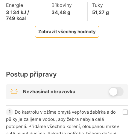
Energie
Bílkoviny
Tuky
3 134
kJ /
34,48
g
51,27
g
749
kcal
Zobrazit všechny hodnoty
Postup přípravy
Nezhasínat obrazovku
Do kastrolu vložíme omytá vepřová žebírka a do
půlky je zalijeme vodou, aby žebra nebyla celá
potopená. Přidáme všechno koření, oloupanou mrkev
a 45 minut dusíme. Pokud je potřeba, během dušení