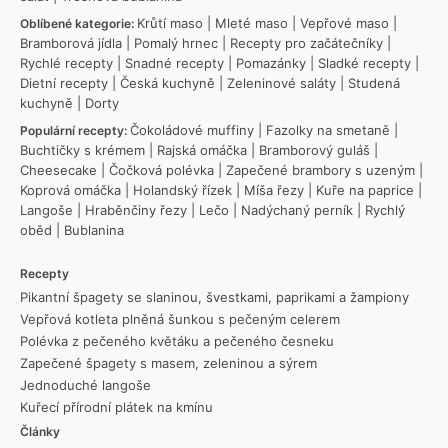
Krůtí maso
|
Mleté maso
|
Vepřové maso
|
Oblíbené kategorie:
Bramborová jídla
|
Pomalý hrnec
|
Recepty pro začátečníky
|
Rychlé recepty
|
Snadné recepty
|
Pomazánky
|
Sladké recepty
|
Dietní recepty
|
Česká kuchyně
|
Zeleninové saláty
|
Studená
kuchyně
|
Dorty
Čokoládové muffiny
|
Fazolky na smetaně
|
Populární recepty:
Buchtičky s krémem
|
Rajská omáčka
|
Bramborový guláš
|
Cheesecake
|
Čočková polévka
|
Zapečené brambory s uzeným
|
Koprová omáčka
|
Holandský řízek
|
Míša řezy
|
Kuře na paprice
|
Langoše
|
Hraběnčiny řezy
|
Lečo
|
Nadýchaný perník
|
Rychlý
oběd
|
Bublanina
Recepty
Pikantní špagety se slaninou, švestkami, paprikami a žampiony
Vepřová kotleta plněná šunkou s pečeným celerem
Polévka z pečeného květáku a pečeného česneku
Zapečené špagety s masem, zeleninou a sýrem
Jednoduché langoše
Kuřecí přírodní plátek na kmínu
Články