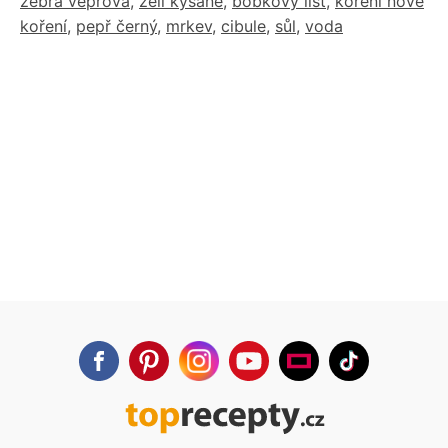
žebra vepřová
,
zelí kysané
,
bobkový list
,
koření nové
koření
,
pepř černý
,
mrkev
,
cibule
,
sůl
,
voda