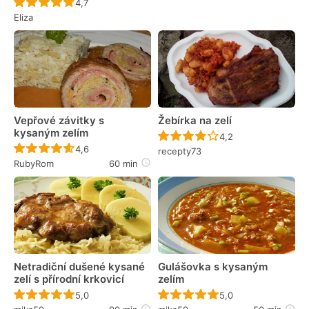
Recept ještě nebyl hodnocen
4,7
Eliza
Vepřové závitky s
Žebírka na zelí
kysaným zelím
Recept ještě nebyl 
4,2
Recept ještě nebyl hodnocen
4,6
recepty73
RubyRom
60 min
Netradiční dušené kysané
Gulášovka s kysaným
zelí s přírodní krkovicí
zelím
Recept ještě nebyl hodnocen
Recept ještě nebyl 
5,0
5,0