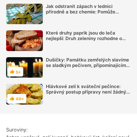
Jak odstranit zápach v lednici
přírodně a bez chemie: Pomůže
obyčejný bobkový list, citron i mletá
káva
Které druhy paprik jsou do leča
nejlepší: Druh zeleniny rozhodne o
výsledné chuti víc, než si myslíme
Dušičky: Památku zemřelých slavíme
se sladkým pečivem, připomínajícím
kosti
5×
Hodnocení
Hlávkové zelí k sváteční pečínce:
Správný postup přípravy není žádným
tajemstvím
49×
Hodnocení
Suroviny: