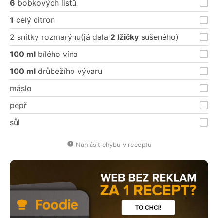
6
bobkových listů
1
celý citron
2 snítky rozmarýnu(já dala
2 lžičky
sušeného)
100 ml
bílého vína
100 ml
drůbežího vývaru
máslo
pepř
sůl
Nahlásit chybu v receptu