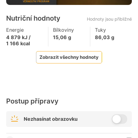
Nutriční hodnoty
Hodnoty jsou přibližné
Energie
Bílkoviny
Tuky
4 879
kJ /
15,06
g
86,03
g
1 166
kcal
Zobrazit všechny hodnoty
Postup přípravy
Nezhasínat obrazovku