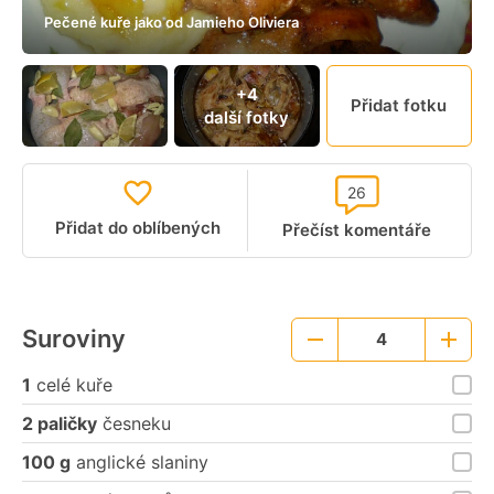
Pečené kuře jako od Jamieho Oliviera
+4
Přidat fotku
další fotky
26
Přidat do oblíbených
Přečíst komentáře
Suroviny
4
Menší
Větší
porce
porce
1
celé kuře
2 paličky
česneku
100 g
anglické slaniny