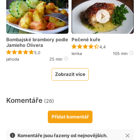
Bombajské brambory podle
Pečené kuře
Jamieho Olivera
Recept ještě nebyl 
4,4
Recept ještě nebyl hodnocen
5,0
lenka
105 min
jahoda
25 min
Zobrazit více
Komentáře
(26)
Přidat komentář
Komentáře jsou řazeny od nejnovějších.