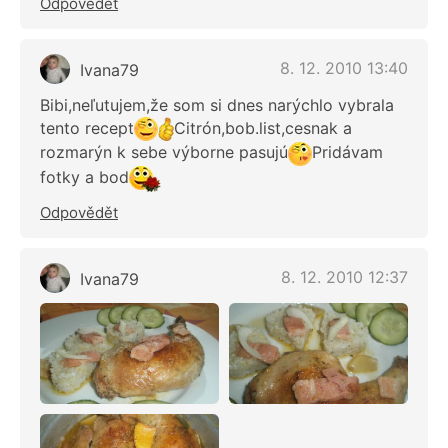
Odpovědět
8. 12. 2010 13:40
Ivana79
Bibi,neľutujem,že som si dnes narýchlo vybrala
tento recept
Citrón,bob.list,cesnak a
rozmarýn k sebe výborne pasujú
Pridávam
fotky a bod
Odpovědět
8. 12. 2010 12:37
Ivana79