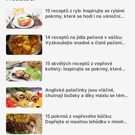
15 receptů z ryb: Inspirujte se rybími
pokrmy, které se hodí i na vánoční
hostinu
14 receptů na jídla pečená v sáčku:
Vyzkoušejte snadné a čisté pečení
plné chuti
15 skvělých receptů z vepřové
kotlety: Inspirujte se pokrmy, které
vás nezklamou
Anglické palačinky jsou vláčné,
chutnají božsky a díky máslu se téměř
nepřipalují, snadný recept zvládne
každý
15 pokrmů z vepřového bůčku:
Dopřejte si masitou lahůdku v mnoha
podobách