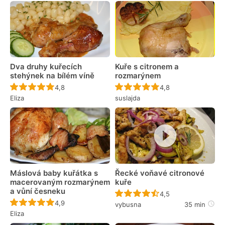
Dva druhy kuřecích
Kuře s citronem a
stehýnek na bílém víně
rozmarýnem
Recept ještě nebyl hodnocen
Recept ještě nebyl 
4,8
4,8
Eliza
suslajda
Máslová baby kuřátka s
Řecké voňavé citronové
macerovaným rozmarýnem
kuře
a vůní česneku
Recept ještě nebyl 
4,5
Recept ještě nebyl hodnocen
4,9
vybusna
35 min
Eliza