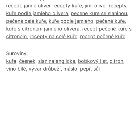
recept
,
jamie oliver recepty kuře
,
jimi oliver recepty
,
kuře podle jamieho olivera
,
pecene kure se slaninou
,
pečené celé kuře
,
kuře podle jamieho
,
pečené kuře
,
kuře s citronem jamieho olivera
,
recept pečené kuře s
citronem
,
recepty na celé kuře
,
recept pečené kuře
Suroviny:
kuře
,
česnek
,
slanina anglická
,
bobkový list
,
citron
,
víno bílé
,
vývar drůbeží
,
máslo
,
pepř
,
sůl