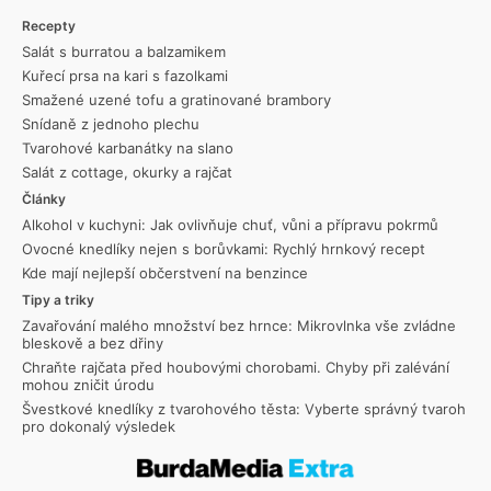
Recepty
Salát s burratou a balzamikem
Kuřecí prsa na kari s fazolkami
Smažené uzené tofu a gratinované brambory
Snídaně z jednoho plechu
Tvarohové karbanátky na slano
Salát z cottage, okurky a rajčat
Články
Alkohol v kuchyni: Jak ovlivňuje chuť, vůni a přípravu pokrmů
Ovocné knedlíky nejen s borůvkami: Rychlý hrnkový recept
Kde mají nejlepší občerstvení na benzince
Tipy a triky
Zavařování malého množství bez hrnce: Mikrovlnka vše zvládne
bleskově a bez dřiny
Chraňte rajčata před houbovými chorobami. Chyby při zalévání
mohou zničit úrodu
Švestkové knedlíky z tvarohového těsta: Vyberte správný tvaroh
pro dokonalý výsledek