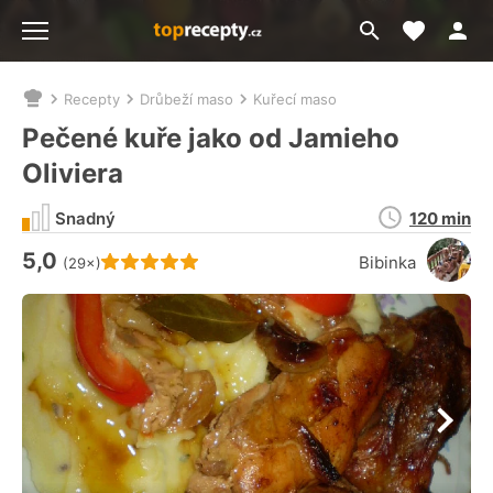
Moje akt
Přejít
Menu
na
vyhledávání
Recepty
Drůbeží maso
Kuřecí maso
Nacházíte
se
Pečené kuře jako od Jamieho
zde:
Oliviera
Doba
Snadný
120 min
přípravy
5,0
Hodnocení receptu je
Bibinka
(29×)