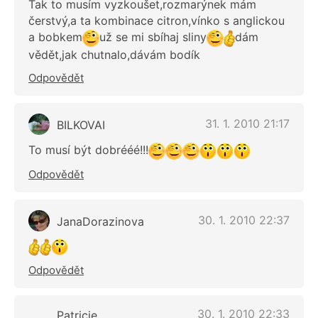
Tak to musím vyzkoušet,rozmarýnek mám
čerstvý,a ta kombinace citron,vínko s anglickou
a bobkem
už se mi sbíhaj sliny
dám
vědět,jak chutnalo,dávám bodík
Odpovědět
31. 1. 2010 21:17
BILKOVAI
To musí být dobrééé!!!
Odpovědět
30. 1. 2010 22:37
JanaDorazinova
Odpovědět
30. 1. 2010 22:33
Patricie