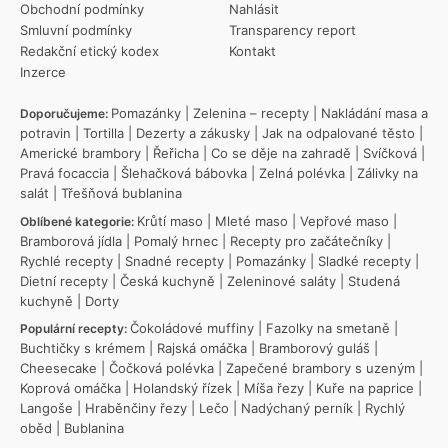
Obchodní podmínky
Nahlásit
Smluvní podmínky
Transparency report
Redakční etický kodex
Kontakt
Inzerce
Pomazánky
|
Zelenina – recepty
|
Nakládání masa a
Doporučujeme:
potravin
|
Tortilla
|
Dezerty a zákusky
|
Jak na odpalované těsto
|
Americké brambory
|
Řeřicha
|
Co se děje na zahradě
|
Svíčková
|
Pravá focaccia
|
Šlehačková bábovka
|
Zelná polévka
|
Zálivky na
salát
|
Třešňová bublanina
Krůtí maso
|
Mleté maso
|
Vepřové maso
|
Oblíbené kategorie:
Bramborová jídla
|
Pomalý hrnec
|
Recepty pro začátečníky
|
Rychlé recepty
|
Snadné recepty
|
Pomazánky
|
Sladké recepty
|
Dietní recepty
|
Česká kuchyně
|
Zeleninové saláty
|
Studená
kuchyně
|
Dorty
Čokoládové muffiny
|
Fazolky na smetaně
|
Populární recepty:
Buchtičky s krémem
|
Rajská omáčka
|
Bramborový guláš
|
Cheesecake
|
Čočková polévka
|
Zapečené brambory s uzeným
|
Koprová omáčka
|
Holandský řízek
|
Míša řezy
|
Kuře na paprice
|
Langoše
|
Hraběnčiny řezy
|
Lečo
|
Nadýchaný perník
|
Rychlý
oběd
|
Bublanina