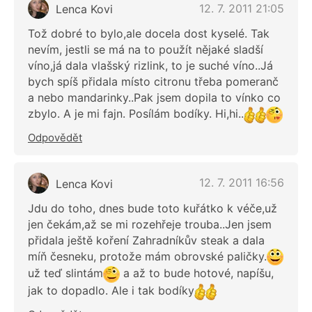
12. 7. 2011 21:05
Lenca Kovi
Tož dobré to bylo,ale docela dost kyselé. Tak
nevím, jestli se má na to použít nějaké sladší
víno,já dala vlašský rizlink, to je suché víno..Já
bych spíš přidala místo citronu třeba pomeranč
a nebo mandarinky..Pak jsem dopila to vínko co
zbylo. A je mi fajn. Posílám bodíky. Hi,hi..
Odpovědět
12. 7. 2011 16:56
Lenca Kovi
Jdu do toho, dnes bude toto kuřátko k véče,už
jen čekám,až se mi rozehřeje trouba..Jen jsem
přidala ještě koření Zahradníkův steak a dala
míň česneku, protože mám obrovské paličky.
už teď slintám
a až to bude hotové, napíšu,
jak to dopadlo. Ale i tak bodíky