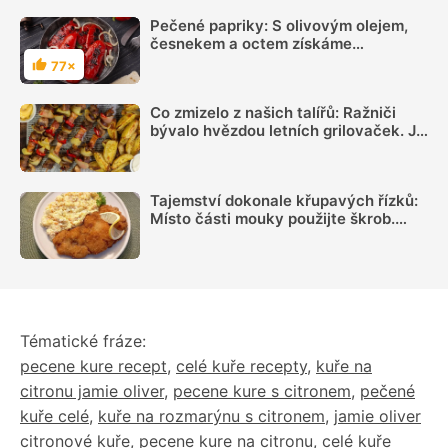
Pečené papriky: S olivovým olejem,
česnekem a octem získáme
opravdovou lahůdku
77×
Hodnocení
Co zmizelo z našich talířů: Ražniči
bývalo hvězdou letních grilovaček. Je
čas si ho opět připomenout
Tajemství dokonale křupavých řízků:
Místo části mouky použijte škrob.
Důležitý je ale poměr
Tématické fráze:
pecene kure recept
,
celé kuře recepty
,
kuře na
citronu jamie oliver
,
pecene kure s citronem
,
pečené
kuře celé
,
kuře na rozmarýnu s citronem
,
jamie oliver
citronové kuře
,
pecene kure na citronu
,
celé kuře