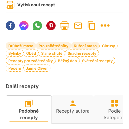
Vytisknout recept
Drůbeží maso
Pro začátečníky
Kuřecí maso
Citrusy
Bylinky
Oběd
Slané chutě
Snadné recepty
Recepty pro začátečníky
Běžný den
Sváteční recepty
Pečení
Jamie Oliver
Další recepty
Podobné
Recepty autora
Podle
recepty
kategorie