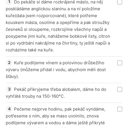
Do pekáče si dáme rozkrájené máslo, na něj
poskládáme anglickou slaninu a na ní položíme
kuře(dala jsem rozporcované), které potřeme
kouskem másla, osolíme a opepříme a pak stroužky
česneků si oloupeme, rozkrojíme všechny napůl a
posypeme jimi kuře, nahážeme bobkové listy, citron
si po vydrbání nakrájíme na čtvrtiny, ty ještě napůl a
rozházíme také na kuře.
Kuře podlijeme vínem a polovinou drůbežího
vývaru (můžeme přidat i vodu, abychom měli dost
šťávy).
Pekáč přikryjeme třeba alobalem, dáme ho do
vyhřáté trouby na 150-160°C.
Pečeme nejprve hodinu, pak pekáč vyndáme,
potřeseme s ním, aby se maso uvolnilo, znova
podlijeme vývarem a vodou a dáme ještě přikryté