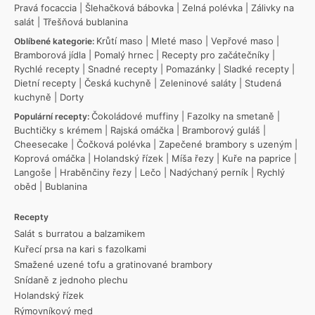
Pravá focaccia
|
Šlehačková bábovka
|
Zelná polévka
|
Zálivky na
salát
|
Třešňová bublanina
Krůtí maso
|
Mleté maso
|
Vepřové maso
|
Oblíbené kategorie:
Bramborová jídla
|
Pomalý hrnec
|
Recepty pro začátečníky
|
Rychlé recepty
|
Snadné recepty
|
Pomazánky
|
Sladké recepty
|
Dietní recepty
|
Česká kuchyně
|
Zeleninové saláty
|
Studená
kuchyně
|
Dorty
Čokoládové muffiny
|
Fazolky na smetaně
|
Populární recepty:
Buchtičky s krémem
|
Rajská omáčka
|
Bramborový guláš
|
Cheesecake
|
Čočková polévka
|
Zapečené brambory s uzeným
|
Koprová omáčka
|
Holandský řízek
|
Míša řezy
|
Kuře na paprice
|
Langoše
|
Hraběnčiny řezy
|
Lečo
|
Nadýchaný perník
|
Rychlý
oběd
|
Bublanina
Recepty
Salát s burratou a balzamikem
Kuřecí prsa na kari s fazolkami
Smažené uzené tofu a gratinované brambory
Snídaně z jednoho plechu
Holandský řízek
Rýmovníkový med