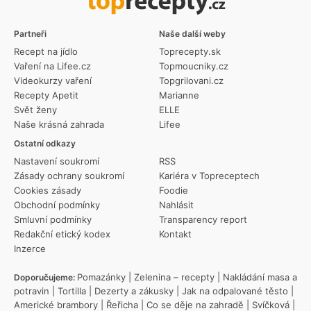
Partneři
Naše další weby
Recept na jídlo
Toprecepty.sk
Vaření na Lifee.cz
Topmoucniky.cz
Videokurzy vaření
Topgrilovani.cz
Recepty Apetit
Marianne
Svět ženy
ELLE
Naše krásná zahrada
Lifee
Ostatní odkazy
Nastavení soukromí
RSS
Zásady ochrany soukromí
Kariéra v Topreceptech
Cookies zásady
Foodie
Obchodní podmínky
Nahlásit
Smluvní podmínky
Transparency report
Redakční etický kodex
Kontakt
Inzerce
Pomazánky
|
Zelenina – recepty
|
Nakládání masa a
Doporučujeme:
potravin
|
Tortilla
|
Dezerty a zákusky
|
Jak na odpalované těsto
|
Americké brambory
|
Řeřicha
|
Co se děje na zahradě
|
Svíčková
|