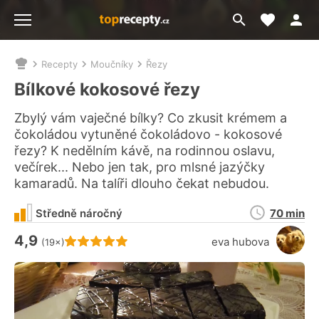
Moje akt
Přejít
Menu
na
vyhledávání
Recepty
Moučníky
Řezy
Nacházíte
se
Bílkové kokosové řezy
zde:
Zbylý vám vaječné bílky? Co zkusit krémem a
čokoládou vytuněné čokoládovo - kokosové
řezy? K nedělním kávě, na rodinnou oslavu,
večírek... Nebo jen tak, pro mlsné jazýčky
kamaradů. Na talíři dlouho čekat nebudou.
Doba
Středně náročný
70 min
přípravy
4,9
Hodnocení receptu je
eva hubova
(19×)