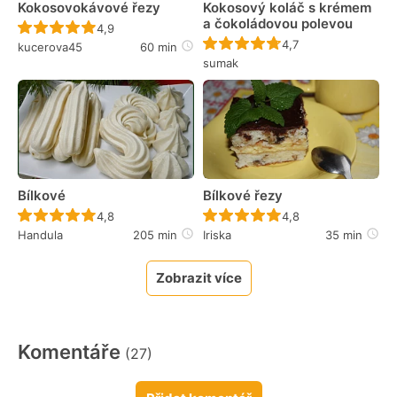
Kokosovokávové řezy
Kokosový koláč s krémem
a čokoládovou polevou
Recept ještě nebyl hodnocen
4,9
Recept ještě nebyl 
4,7
kucerova45
60 min
sumak
Bílkové
Bílkové řezy
Recept ještě nebyl hodnocen
Recept ještě nebyl 
4,8
4,8
Handula
205 min
Iriska
35 min
Zobrazit více
Komentáře
(27)