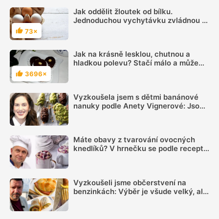
Jak oddělit žloutek od bílku.
Jednoduchou vychytávku zvládnou i
méně zkušení kuchaři a děti
73×
Hodnocení
Jak na krásně lesklou, chutnou a
hladkou polevu? Stačí málo a může
být jako od profesionálního cukráře
3696×
Hodnocení
Vyzkoušela jsem s dětmi banánové
nanuky podle Anety Vignerové: Jsou
tak dobré, že do konce léta jiné dělat
nebudete
Máte obavy z tvarování ovocných
knedlíků? V hrnečku se podle receptu
knedlíkového mistra vždy povedou
Vyzkoušeli jsme občerstvení na
benzinkách: Výběr je všude velký, ale
sázka na sekanou za 69 Kč se
rozhodně vyplatí