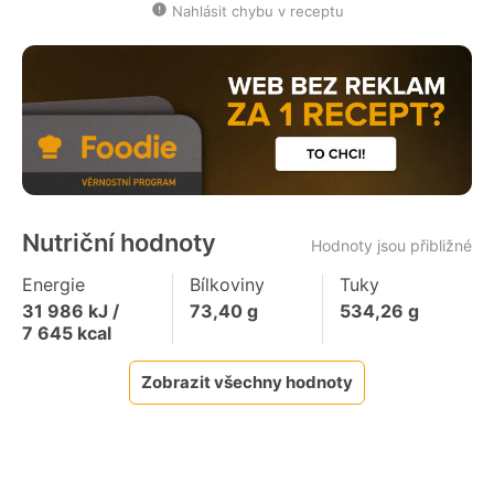
Nahlásit chybu v receptu
Nutriční hodnoty
Hodnoty jsou přibližné
Energie
Bílkoviny
Tuky
31 986
kJ /
73,40
g
534,26
g
7 645
kcal
Zobrazit všechny hodnoty