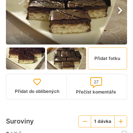
Přidat fotku
27
Přidat do oblíbených
Přečíst komentáře
Suroviny
1
dávka
Menší
Větší
porce
porce