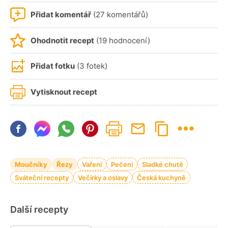
Přidat komentář
(27 komentářů)
Ohodnotit recept
(19 hodnocení)
Přidat fotku
(3 fotek)
Vytisknout recept
Moučníky
Řezy
Vaření
Pečení
Sladké chutě
Sváteční recepty
Večírky a oslavy
Česká kuchyně
Další recepty