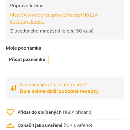
Příprava krému:
http://www.toprecepty.cz/recept/10224-
kakaovy-krem...
Z uvedeného množství je cca 50 kusů.
Moje poznámka
Přidat poznámku
Nevyhovuje vám tento recept?
Dole máme další podobné recepty.
Přidat do oblíbených
(166× přidáno)
Označit jako uvařené
(13× uvařeno)