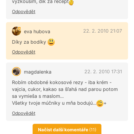
vyzkouším, dík za recept
Odpovědět
22. 2. 2010 21:07
eva hubova
Díky za bodíky
Odpovědět
22. 2. 2010 17:31
magdalenka
Robím obdobné kokosové rezy - iba krém -
vajcia, cukor, kakao sa šľahá nad parou potom
sa vymieša s maslom...
Všetky tvoje múčniky u mňa bodujú...
+
Odpovědět
Načíst další komentáře
(11)