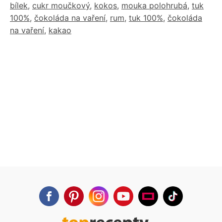
bílek
,
cukr moučkový
,
kokos
,
mouka polohrubá
,
tuk
100%
,
čokoláda na vaření
,
rum
,
tuk 100%
,
čokoláda
na vaření
,
kakao