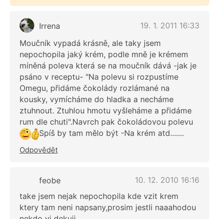
19. 1. 2011 16:33
Irrena
Moučník vypadá krásně, ale taky jsem
nepochopila jaký krém, podle mně je krémem
míněná poleva která se na moučník dává -jak je
psáno v receptu- "Na polevu si rozpustíme
Omegu, přidáme čokolády rozlámané na
kousky, vymícháme do hladka a necháme
ztuhnout. Ztuhlou hmotu vyšleháme a přidáme
rum dle chuti".Navrch pak čokoládovou polevu
Spíš by tam mělo být -Na krém atd.......
Odpovědět
10. 12. 2010 16:16
feobe
take jsem nejak nepochopila kde vzit krem
ktery tam neni napsany,prosim jestli naaahodou
nekdo vi dekuji