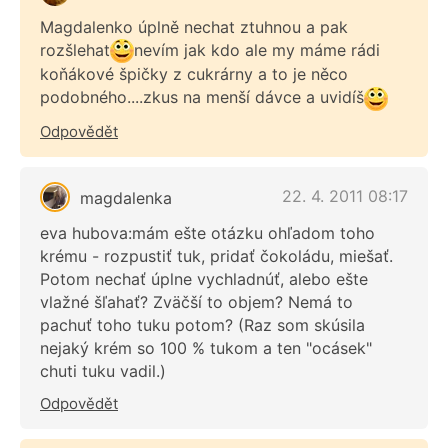
Magdalenko úplně nechat ztuhnou a pak
rozšlehat
nevím jak kdo ale my máme rádi
koňákové špičky z cukrárny a to je něco
podobného....zkus na menší dávce a uvidíš
Odpovědět
22. 4. 2011 08:17
magdalenka
eva hubova:mám ešte otázku ohľadom toho
krému - rozpustiť tuk, pridať čokoládu, miešať.
Potom nechať úplne vychladnúť, alebo ešte
vlažné šľahať? Zväčší to objem? Nemá to
pachuť toho tuku potom? (Raz som skúsila
nejaký krém so 100 % tukom a ten "ocásek"
chuti tuku vadil.)
Odpovědět