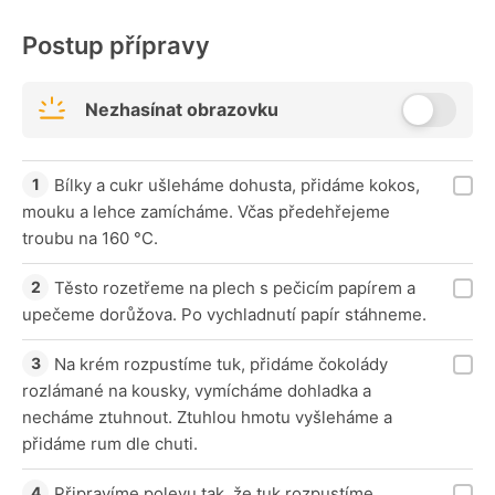
Postup přípravy
Nezhasínat obrazovku
Bílky a cukr ušleháme dohusta, přidáme kokos,
mouku a lehce zamícháme. Včas předehřejeme
troubu na 160 °C.
Těsto rozetřeme na plech s pečicím papírem a
upečeme dorůžova. Po vychladnutí papír stáhneme.
Na krém rozpustíme tuk, přidáme čokolády
rozlámané na kousky, vymícháme dohladka a
necháme ztuhnout. Ztuhlou hmotu vyšleháme a
přidáme rum dle chuti.
Připravíme polevu tak, že tuk rozpustíme,