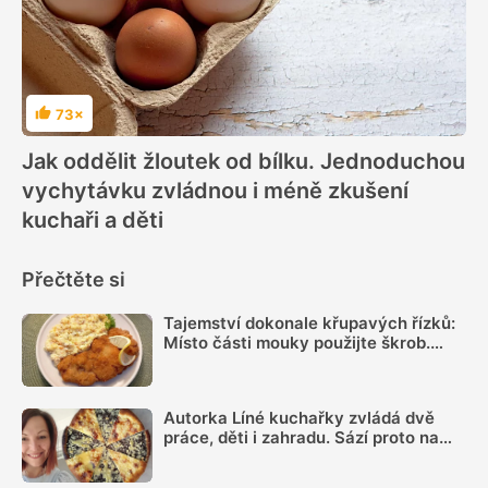
73×
Hodnocení
Jak oddělit žloutek od bílku. Jednoduchou
vychytávku zvládnou i méně zkušení
kuchaři a děti
Přečtěte si
Tajemství dokonale křupavých řízků:
Místo části mouky použijte škrob.
Důležitý je ale poměr
Autorka Líné kuchařky zvládá dvě
práce, děti i zahradu. Sází proto na
jednoduchá jídla, ale umí i poctivé
frgále