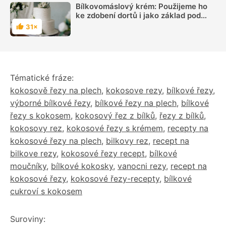
Bílkovomáslový krém: Použijeme ho
ke zdobení dortů i jako základ pod
potahovku
31×
Hodnocení
Tématické fráze:
kokosově řezy na plech
,
kokosove rezy
,
bílkové řezy
,
výborné bílkové řezy
,
bílkové řezy na plech
,
bílkové
řezy s kokosem
,
kokosový řez z bílků
,
řezy z bílků
,
kokosovy rez
,
kokosové řezy s krémem
,
recepty na
kokosové řezy na plech
,
bilkovy rez
,
recept na
bilkove rezy
,
kokosové řezy recept
,
bílkové
moučníky
,
bílkové kokosky
,
vanocni rezy
,
recept na
kokosové řezy
,
kokosové řezy-recepty
,
bílkové
cukroví s kokosem
Suroviny: