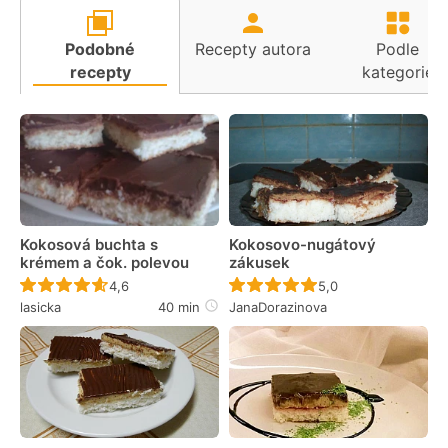
Podobné
Recepty autora
Podle
recepty
kategorie
Kokosová buchta s
Kokosovo-nugátový
krémem a čok. polevou
zákusek
Recept ještě nebyl hodnocen
Recept ještě nebyl 
4,6
5,0
lasicka
40 min
JanaDorazinova