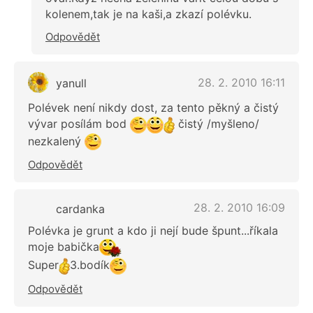
kolenem,tak je na kaši,a zkazí polévku.
Odpovědět
28. 2. 2010 16:11
yanull
Polévek není nikdy dost, za tento pěkný a čistý
vývar posílám bod
čistý /myšleno/
nezkalený
Odpovědět
28. 2. 2010 16:09
cardanka
Polévka je grunt a kdo ji nejí bude špunt...říkala
moje babička
Super
3.bodík
Odpovědět