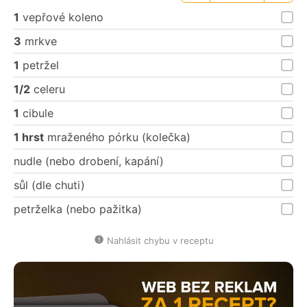
porce
porce
1
vepřové koleno
3
mrkve
1
petržel
1/2
celeru
1
cibule
1 hrst
mraženého pórku (kolečka)
nudle (nebo drobení, kapání)
sůl (dle chuti)
petrželka (nebo pažitka)
Nahlásit chybu v receptu