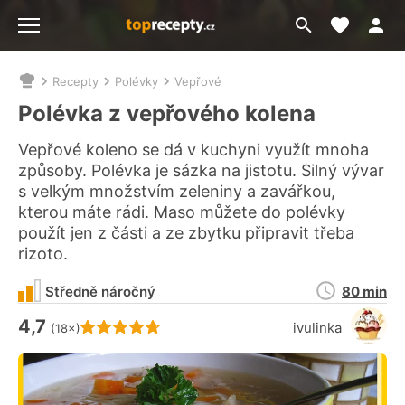
Moje akt
Přejít
Menu
na
vyhledávání
Recepty
Polévky
Vepřové
Nacházíte
se
Polévka z vepřového kolena
zde:
Vepřové koleno se dá v kuchyni využít mnoha
způsoby. Polévka je sázka na jistotu. Silný vývar
s velkým množstvím zeleniny a zavářkou,
kterou máte rádi. Maso můžete do polévky
použít jen z části a ze zbytku připravit třeba
rizoto.
Doba
Středně náročný
80 min
přípravy
4,7
Hodnocení receptu je
ivulinka
(18×)