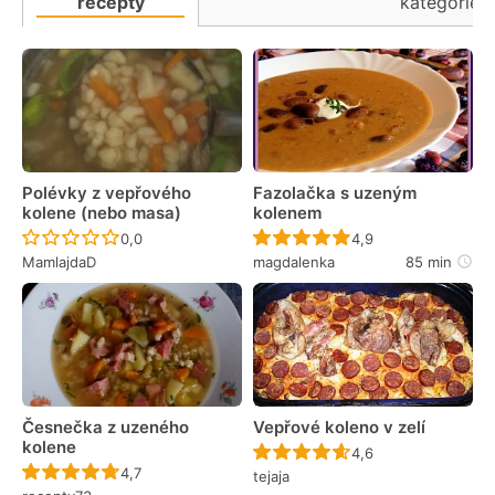
recepty
kategorie
Polévky z vepřového
Fazolačka s uzeným
kolene (nebo masa)
kolenem
Recept ještě nebyl hodnocen
Recept ještě nebyl 
0,0
4,9
MamlajdaD
magdalenka
85 min
Česnečka z uzeného
Vepřové koleno v zelí
kolene
Recept ještě nebyl 
4,6
Recept ještě nebyl hodnocen
4,7
tejaja