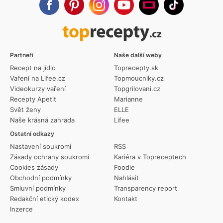
Partneři
Naše další weby
Recept na jídlo
Toprecepty.sk
Vaření na Lifee.cz
Topmoucniky.cz
Videokurzy vaření
Topgrilovani.cz
Recepty Apetit
Marianne
Svět ženy
ELLE
Naše krásná zahrada
Lifee
Ostatní odkazy
Nastavení soukromí
RSS
Zásady ochrany soukromí
Kariéra v Topreceptech
Cookies zásady
Foodie
Obchodní podmínky
Nahlásit
Smluvní podmínky
Transparency report
Redakční etický kodex
Kontakt
Inzerce