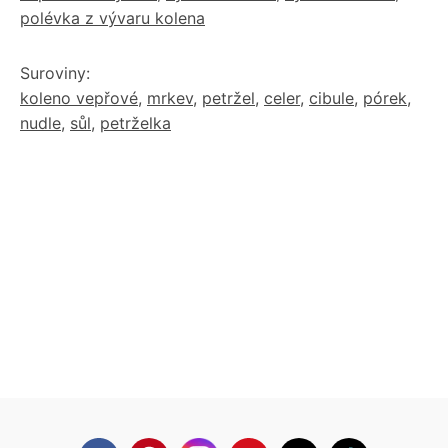
polévka z vývaru kolena
Suroviny:
koleno vepřové
,
mrkev
,
petržel
,
celer
,
cibule
,
pórek
,
nudle
,
sůl
,
petrželka