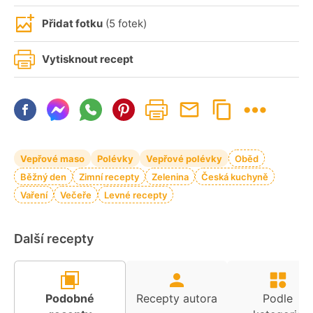
Přidat fotku
(5 fotek)
Vytisknout recept
Vepřové maso
Polévky
Vepřové polévky
Oběd
Běžný den
Zimní recepty
Zelenina
Česká kuchyně
Vaření
Večeře
Levné recepty
Další recepty
Podobné
Recepty autora
Podle