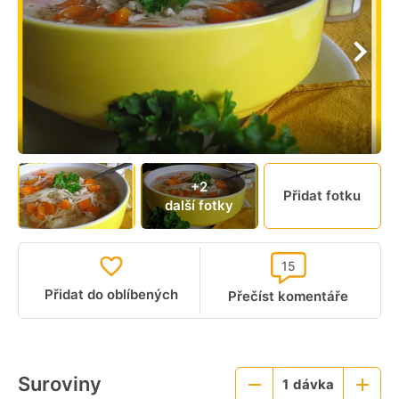
+2
Přidat fotku
další fotky
15
Přidat do oblíbených
Přečíst komentáře
Suroviny
1
dávka
Menší
Větší