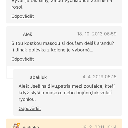
Vývar je tak silný, že po vychladnutí ztuhne na
rosol.
Odpovědět
18. 10. 2013 06:59
Aleš
S tou kostkou masoxu si doufám děláš srandu?
:) Jinak polévka z kolene je výborná...
Odpovědět
4. 4. 2019 05:15
abakluk
Aleš: Jseš na živu,patria mezi zoufalce, kteří
když slyší o masoxu nebo bujónu,tak volají
rychlou.
Odpovědět
19. 2. 2011 10:14
ivulinka