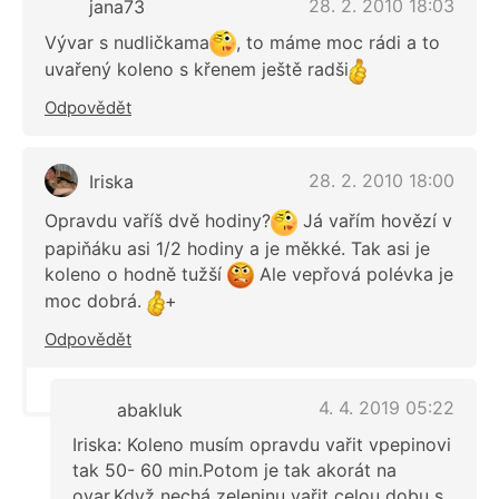
28. 2. 2010 18:03
jana73
Vývar s nudličkama
, to máme moc rádi a to
uvařený koleno s křenem ještě radši
Odpovědět
28. 2. 2010 18:00
Iriska
Opravdu vaříš dvě hodiny?
Já vařím hovězí v
papiňáku asi 1/2 hodiny a je měkké. Tak asi je
koleno o hodně tužší
Ale vepřová polévka je
moc dobrá.
+
Odpovědět
4. 4. 2019 05:22
abakluk
Iriska: Koleno musím opravdu vařit vpepinovi
tak 50- 60 min.Potom je tak akorát na
ovar.Když nechá zeleninu vařit celou dobu s