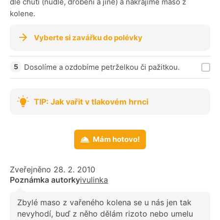
dle chuti (nudle, drobení a jiné) a nakrájíme maso z
kolene.
Vyberte si zavářku do polévky
Dosolíme a ozdobíme petrželkou či pažitkou.
TIP: Jak vařit v tlakovém hrnci
Mám hotovo!
Zveřejněno 28. 2. 2010
Poznámka autorky
ivulinka
Zbylé maso z vařeného kolena se u nás jen tak
nevyhodí, buď z něho dělám rizoto nebo umelu