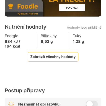
Nutriční hodnoty
Hodnoty jsou přibližné
Energie
Bílkoviny
Tuky
684
kJ /
6,53
g
1,28
g
164
kcal
Zobrazit všechny hodnoty
Postup přípravy
Nezhasínat obrazovku