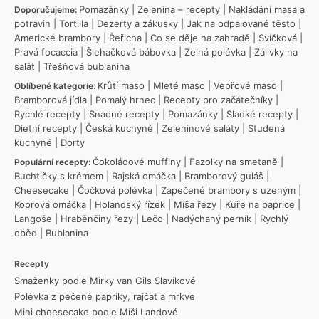
Pomazánky
|
Zelenina – recepty
|
Nakládání masa a
Doporučujeme:
potravin
|
Tortilla
|
Dezerty a zákusky
|
Jak na odpalované těsto
|
Americké brambory
|
Řeřicha
|
Co se děje na zahradě
|
Svíčková
|
Pravá focaccia
|
Šlehačková bábovka
|
Zelná polévka
|
Zálivky na
salát
|
Třešňová bublanina
Krůtí maso
|
Mleté maso
|
Vepřové maso
|
Oblíbené kategorie:
Bramborová jídla
|
Pomalý hrnec
|
Recepty pro začátečníky
|
Rychlé recepty
|
Snadné recepty
|
Pomazánky
|
Sladké recepty
|
Dietní recepty
|
Česká kuchyně
|
Zeleninové saláty
|
Studená
kuchyně
|
Dorty
Čokoládové muffiny
|
Fazolky na smetaně
|
Populární recepty:
Buchtičky s krémem
|
Rajská omáčka
|
Bramborový guláš
|
Cheesecake
|
Čočková polévka
|
Zapečené brambory s uzeným
|
Koprová omáčka
|
Holandský řízek
|
Míša řezy
|
Kuře na paprice
|
Langoše
|
Hraběnčiny řezy
|
Lečo
|
Nadýchaný perník
|
Rychlý
oběd
|
Bublanina
Recepty
Smaženky podle Mirky van Gils Slavíkové
Polévka z pečené papriky, rajčat a mrkve
Mini cheesecake podle Míši Landové