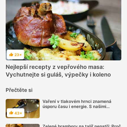
23×
Hodnocení
Nejlepší recepty z vepřového masa:
Vychutnejte si guláš, výpečky i koleno
Přečtěte si
Vaření v tlakovém hrnci znamená
úsporu času i energie. S našimi
vychytávkami a tipy obsluhu hravě
43×
Hodnocení
zvládnete
Zelené brambory na talíř nepatří: Proč