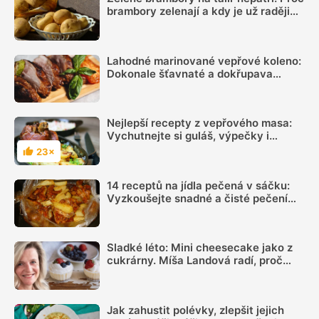
brambory zelenají a kdy je už raději
nejíst
Lahodné marinované vepřové koleno:
Dokonale šťavnaté a dokřupava
vypečené zakončení starého roku s
minimem úsilí
Nejlepší recepty z vepřového masa:
Vychutnejte si guláš, výpečky i
koleno
23×
Hodnocení
14 receptů na jídla pečená v sáčku:
Vyzkoušejte snadné a čisté pečení
plné chuti
Sladké léto: Mini cheesecake jako z
cukrárny. Míša Landová radí, proč
nespěchat se šleháním náplně
Jak zahustit polévky, zlepšit jejich