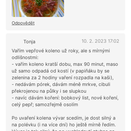
Odpovědět
10. 2. 2023 17:02
Tonja
Vařím vepřové koleno už roky, ale s mírnými
odlišnostmi:
- vařím koleno kratší dobu, max 90 minut, maso
už samo odpadá od kostí (v papiňáku by se
zelenina za 2 hodiny vaření rozpadla na kaši),
- nedávám pórek, dávám méně mrkve, cibuli
překrojenou na půlky i se slupkou
- navíc dávám koření: bobkový list, nové koření,
celý pepř; samozřejmě osolím
Po uvaření kolena vývar scedím, je dost silný a
na polévku (i na více dní) ho ještě mírně ředím.