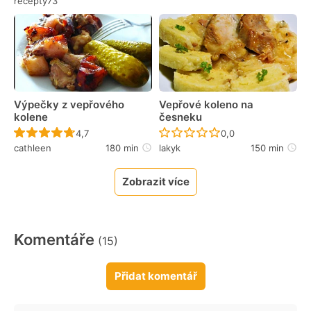
recepty73
Výpečky z vepřového
Vepřové koleno na
kolene
česneku
Recept ještě nebyl hodnocen
Recept ještě nebyl 
4,7
0,0
cathleen
180 min
lakyk
150 min
Zobrazit více
Komentáře
(15)
Přidat komentář