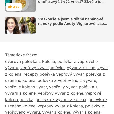
chuť a zvýšit výživnost? Skvěle je
doplní nudle, noky, knedlíčky, kapání,
47×
Hodnocení
svítky či krutony
Vyzkoušela jsem s dětmi banánové
nanuky podle Anety Vignerové: Jsou
tak dobré, že do konce léta jiné dělat
nebudete
Tématické fráze:
ovarová polévka z kolene
,
polévka z vepřového
vývaru
,
vepřový vývar polévka
,
vývar z kolene
,
vývar
z kolena
,
recepty polévka vepřový vývar
,
polevka z
uzeneho kolena
,
polévka z vepřového z vývaru
,
vepřové koleno vývar
,
vepřovy vyvar
,
polévka z
vývaru z kolene
,
vepřový vývar z kolene
,
vepřové
koleno polívka
,
polévka z vývaru z kolena
,
polévka z
uzeného kolene
,
veprovy vyvar z kolena
,
polévky z
vepřového vývaru
,
vývar s kolene
,
vývar s kolena
,