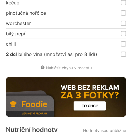
kečup
plnotučná hořčice
worchester
bílý pepř
chilli
2 dcl
bílého vína (množství asi pro 8 lidí)
Nahlásit chybu v receptu
Nutriční hodnoty
Hodnoty jsou přibližné