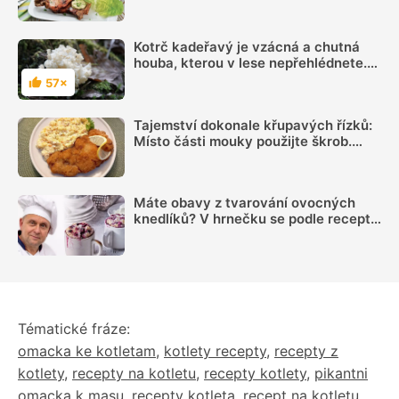
vás nezklamou
Kotrč kadeřavý je vzácná a chutná
houba, kterou v lese nepřehlédnete.
Poradíme, jak ji zpracovat
57×
Hodnocení
Tajemství dokonale křupavých řízků:
Místo části mouky použijte škrob.
Důležitý je ale poměr
Máte obavy z tvarování ovocných
knedlíků? V hrnečku se podle receptu
knedlíkového mistra vždy povedou
Tématické fráze:
omacka ke kotletam
,
kotlety recepty
,
recepty z
kotlety
,
recepty na kotletu
,
recepty kotlety
,
pikantni
omacka k masu
,
recepty kotleta
,
recept na kotletu
,