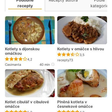
Podobné
Recepty autora
Podle
recepty
kategorie
Kotlety s dijonskou
Kotlety v omáčce s hlívou
omáčkou
Recept ještě nebyl 
3,5
Recept ještě nebyl hodnocen
4,2
recepty73
Casimanta
40 min
Kotlet cibulář v cibulové
Plněná kotleta v
omáčce
česnekové omáčce