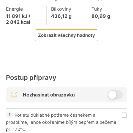
Energie
Bílkoviny
Tuky
11 891
kJ /
436,12
g
80,99
g
2 842
kcal
Zobrazit všechny hodnoty
Postup přípravy
Nezhasínat obrazovku
Kotletu důkladně potřeme česnekem a
prosolíme, lehce okořeníme bílým pepřem a pečeme
při 170°C.