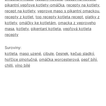
pikantní vepřove kotlety-omáčka
,
recepty na kotlety
,
recept na kotlety
,
veprove maso s pikantni omackou
,
recepty z kotlet
,
top recepty kotleta recept
,
platky z
kotlety
,
omáčky ke kotletám
,
omacka z veproveho
masa
,
kotlety
,
pikentaní kotleta
,
vepřová kotleta
recepty
Suroviny:
kotleta
,
maso uzené
,
cibule
,
česnek
,
kečup sladký
,
hořčice plnotučná
,
omáčka worcesterová
,
pepř bílý
,
chilli
,
víno bílé