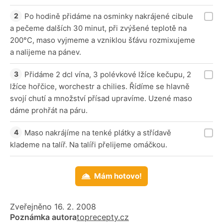
Po hodině přidáme na osminky nakrájené cibule
a pečeme dalších 30 minut, při zvýšené teplotě na
200°C, maso vyjmeme a vzniklou šťávu rozmixujeme
a nalijeme na pánev.
Přidáme 2 dcl vína, 3 polévkové lžíce kečupu, 2
lžíce hořčice, worchestr a chilies. Řídíme se hlavně
svojí chutí a množství přísad upravíme. Uzené maso
dáme prohřát na páru.
Maso nakrájíme na tenké plátky a střídavě
klademe na talíř. Na talíři přelijeme omáčkou.
Mám hotovo!
Zveřejněno 16. 2. 2008
Poznámka autora
toprecepty.cz