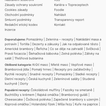
Zásady ochrany soukromí
Kariéra v Topreceptech
Cookies zásady
Foodie
Obchodní podmínky
Nahlásit
Smluvní podmínky
Transparency report
Redakční etický kodex
Kontakt
Inzerce
Pomazánky
|
Zelenina – recepty
|
Nakládání masa a
Doporučujeme:
potravin
|
Tortilla
|
Dezerty a zákusky
|
Jak na odpalované těsto
|
Americké brambory
|
Řeřicha
|
Co se děje na zahradě
|
Svíčková
|
Pravá focaccia
|
Šlehačková bábovka
|
Zelná polévka
|
Zálivky na
salát
|
Třešňová bublanina
Krůtí maso
|
Mleté maso
|
Vepřové maso
|
Oblíbené kategorie:
Bramborová jídla
|
Pomalý hrnec
|
Recepty pro začátečníky
|
Rychlé recepty
|
Snadné recepty
|
Pomazánky
|
Sladké recepty
|
Dietní recepty
|
Česká kuchyně
|
Zeleninové saláty
|
Studená
kuchyně
|
Dorty
Čokoládové muffiny
|
Fazolky na smetaně
|
Populární recepty:
Buchtičky s krémem
|
Rajská omáčka
|
Bramborový guláš
|
Cheesecake
|
Čočková polévka
|
Zapečené brambory s uzeným
|
Koprová omáčka
|
Holandský řízek
|
Míša řezy
|
Kuře na paprice
|