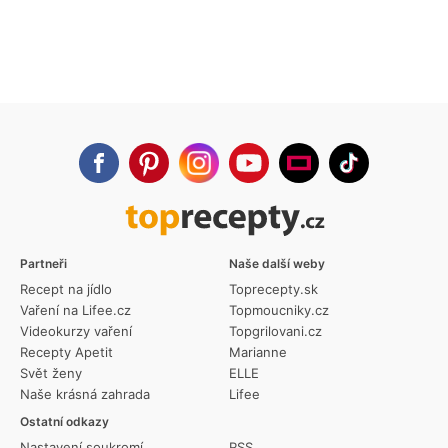
Partneři
Naše další weby
Recept na jídlo
Toprecepty.sk
Vaření na Lifee.cz
Topmoucniky.cz
Videokurzy vaření
Topgrilovani.cz
Recepty Apetit
Marianne
Svět ženy
ELLE
Naše krásná zahrada
Lifee
Ostatní odkazy
Nastavení soukromí
RSS