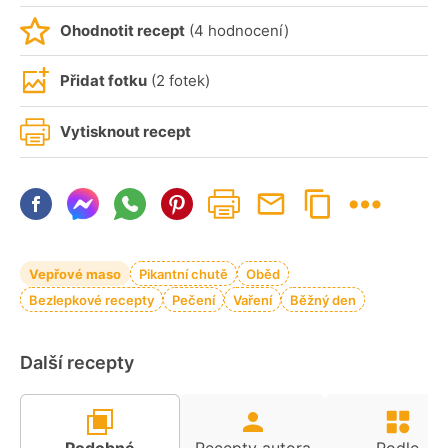
Ohodnotit recept
(4 hodnocení)
Přidat fotku
(2 fotek)
Vytisknout recept
Vepřové maso
Pikantní chutě
Oběd
Bezlepkové recepty
Pečení
Vaření
Běžný den
Další recepty