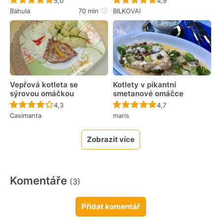
Recept ještě nebyl hodnocen
Recept ještě nebyl 
5,0
4,9
Bahula
70 min
BILKOVAI
Vepřová kotleta se
Kotlety v pikantní
sýrovou omáčkou
smetanové omáčce
Recept ještě nebyl hodnocen
Recept ještě nebyl 
4,3
4,7
Casimanta
maris
Zobrazit více
Komentáře
(3)
Přidat komentář