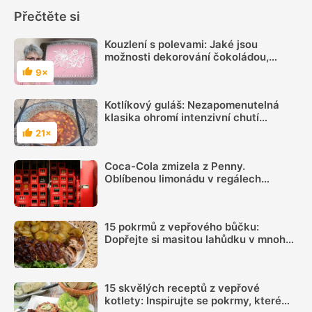
Přečtěte si
Kouzlení s polevami: Jaké jsou
možnosti dekorování čokoládou,
fondánem a bílkovou polevou
9×
Hodnocení
Kotlíkový guláš: Nezapomenutelná
klasika ohromí intenzivní chutí
každého strávníka
21×
Hodnocení
Coca-Cola zmizela z Penny.
Oblíbenou limonádu v regálech
nenajdete, důvodem je spor s
výrobcem a „hra nervů“
15 pokrmů z vepřového bůčku:
Dopřejte si masitou lahůdku v mnoha
podobách
15 skvělých receptů z vepřové
kotlety: Inspirujte se pokrmy, které