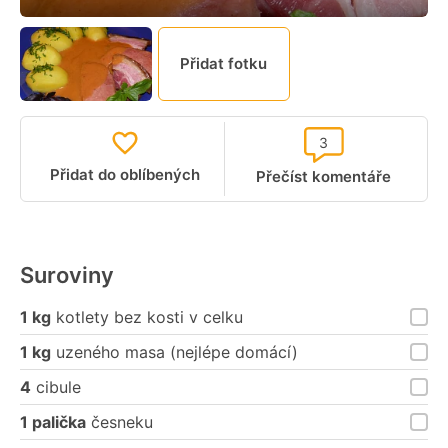
Přidat fotku
3
Přidat do oblíbených
Přečíst komentáře
Suroviny
1 kg
kotlety bez kosti v celku
1 kg
uzeného masa (nejlépe domácí)
4
cibule
1 palička
česneku