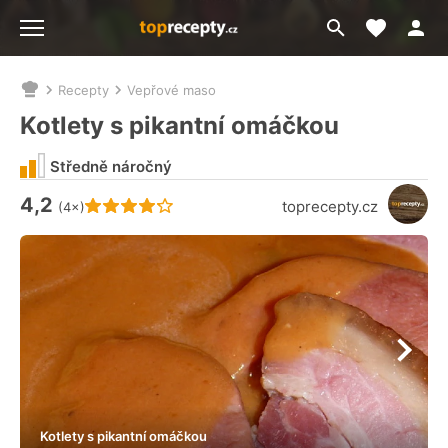
Moje akt
Přejít
Menu
na
vyhledávání
Recepty
Vepřové maso
Nacházíte
se
Kotlety s pikantní omáčkou
zde:
Středně náročný
4,2
Hodnocení receptu je
toprecepty.cz
(4×)
Kotlety s pikantní omáčkou