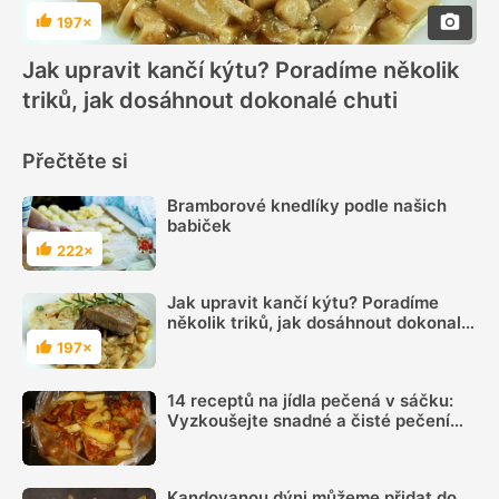
197×
Hodnocení
Jak upravit kančí kýtu? Poradíme několik
triků, jak dosáhnout dokonalé chuti
Přečtěte si
Bramborové knedlíky podle našich
babiček
222×
Hodnocení
Jak upravit kančí kýtu? Poradíme
několik triků, jak dosáhnout dokonalé
chuti
197×
Hodnocení
14 receptů na jídla pečená v sáčku:
Vyzkoušejte snadné a čisté pečení
plné chuti
Kandovanou dýni můžeme přidat do