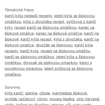
Tématické fráze:
kančí kýta nejlepší recepty
,
jelení kýta se šípkovou
omáčkou
,
kýta z divočáka recept
,
svíčková z kančí
kýty
,
recept kančí se šípkovou omáčkou
,
kanec na
šípkové omáčce
,
kanec na šípkové omáčce
,
kančí na
šípkové
,
kančí kýta recept
,
kýta z divočáka
,
kančí na
šipkové omačce
,
divočák se šípkovou
,
kančí kýta
recepty
,
kančí kyta
,
recept na šípkovou omáčku
,
kančí se sípkovou omáčkou
,
jelení kýta s šípkovou
omáčkou
,
divocak se sipkovou omackou
,
kanci s
povidlovou omackou
,
jelení svíčková se šípkovou
omáčkou
Suroviny:
kýta kančí
,
slanina
,
cibule
,
marmeláda šípková
,
protlak rajčatový
,
citron
,
mouka hladká
,
víno červené
,
sádlo
,
koření na divočinu
,
jalovec
,
sůl
,
cukr
,
voda