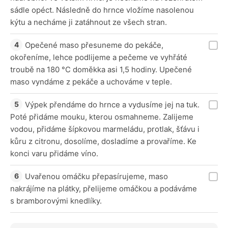
sádle opéct. Následně do hrnce vložíme nasolenou
kýtu a necháme ji zatáhnout ze všech stran.
Opečené maso přesuneme do pekáče,
okořeníme, lehce podlijeme a pečeme ve vyhřáté
troubě na 180 °C doměkka asi 1,5 hodiny. Upečené
maso vyndáme z pekáče a uchováme v teple.
Výpek přendáme do hrnce a vydusíme jej na tuk.
Poté přidáme mouku, kterou osmahneme. Zalijeme
vodou, přidáme šípkovou marmeládu, protlak, šťávu i
kůru z citronu, dosolíme, dosladíme a provaříme. Ke
konci varu přidáme víno.
Uvařenou omáčku přepasírujeme, maso
nakrájíme na plátky, přelijeme omáčkou a podáváme
s bramborovými knedlíky.