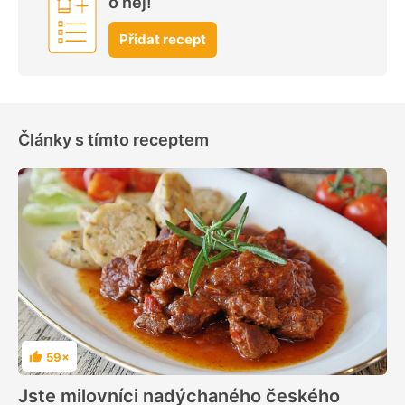
o něj!
Přidat recept
Články s tímto receptem
59×
Hodnocení
Jste milovníci nadýchaného českého