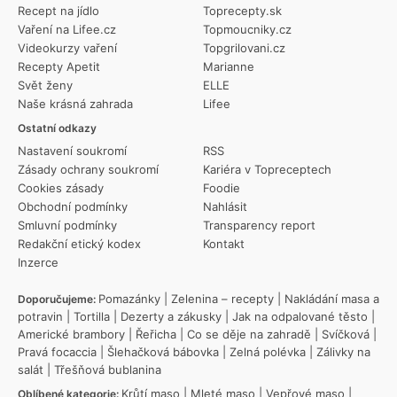
Recept na jídlo
Toprecepty.sk
Vaření na Lifee.cz
Topmoucniky.cz
Videokurzy vaření
Topgrilovani.cz
Recepty Apetit
Marianne
Svět ženy
ELLE
Naše krásná zahrada
Lifee
Ostatní odkazy
Nastavení soukromí
RSS
Zásady ochrany soukromí
Kariéra v Topreceptech
Cookies zásady
Foodie
Obchodní podmínky
Nahlásit
Smluvní podmínky
Transparency report
Redakční etický kodex
Kontakt
Inzerce
Pomazánky
|
Zelenina – recepty
|
Nakládání masa a
Doporučujeme:
potravin
|
Tortilla
|
Dezerty a zákusky
|
Jak na odpalované těsto
|
Americké brambory
|
Řeřicha
|
Co se děje na zahradě
|
Svíčková
|
Pravá focaccia
|
Šlehačková bábovka
|
Zelná polévka
|
Zálivky na
salát
|
Třešňová bublanina
Krůtí maso
|
Mleté maso
|
Vepřové maso
|
Oblíbené kategorie: