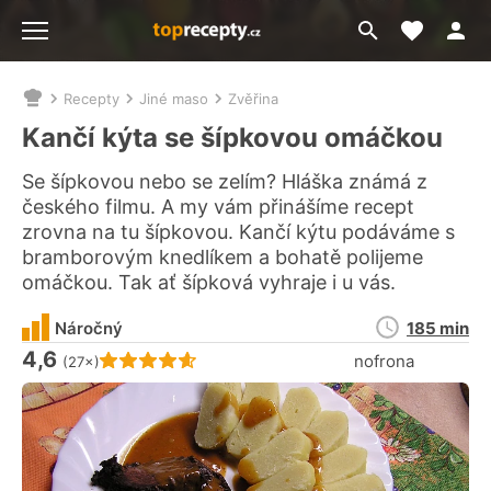
Moje akt
Přejít
Menu
na
vyhledávání
Recepty
Jiné maso
Zvěřina
Nacházíte
se
Kančí kýta se šípkovou omáčkou
zde:
Se šípkovou nebo se zelím? Hláška známá z
českého filmu. A my vám přinášíme recept
zrovna na tu šípkovou. Kančí kýtu podáváme s
bramborovým knedlíkem a bohatě polijeme
omáčkou. Tak ať šípková vyhraje i u vás.
Doba
Náročný
185 min
přípravy
4,6
Hodnocení receptu je
nofrona
(27×)