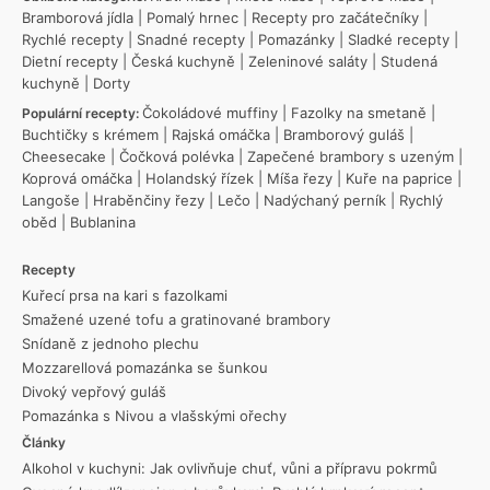
Bramborová jídla
|
Pomalý hrnec
|
Recepty pro začátečníky
|
Rychlé recepty
|
Snadné recepty
|
Pomazánky
|
Sladké recepty
|
Dietní recepty
|
Česká kuchyně
|
Zeleninové saláty
|
Studená
kuchyně
|
Dorty
Čokoládové muffiny
|
Fazolky na smetaně
|
Populární recepty:
Buchtičky s krémem
|
Rajská omáčka
|
Bramborový guláš
|
Cheesecake
|
Čočková polévka
|
Zapečené brambory s uzeným
|
Koprová omáčka
|
Holandský řízek
|
Míša řezy
|
Kuře na paprice
|
Langoše
|
Hraběnčiny řezy
|
Lečo
|
Nadýchaný perník
|
Rychlý
oběd
|
Bublanina
Recepty
Kuřecí prsa na kari s fazolkami
Smažené uzené tofu a gratinované brambory
Snídaně z jednoho plechu
Mozzarellová pomazánka se šunkou
Divoký vepřový guláš
Pomazánka s Nivou a vlašskými ořechy
Články
Alkohol v kuchyni: Jak ovlivňuje chuť, vůni a přípravu pokrmů