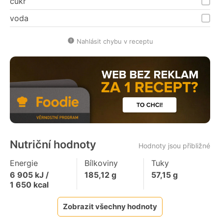
cukr
voda
Nahlásit chybu v receptu
Nutriční hodnoty
Hodnoty jsou přibližné
Energie
Bílkoviny
Tuky
6 905
kJ /
185,12
g
57,15
g
1 650
kcal
Zobrazit všechny hodnoty