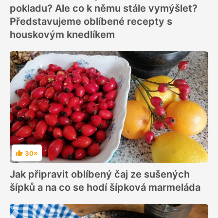
pokladu? Ale co k němu stále vymýšlet?
Představujeme oblíbené recepty s
houskovým knedlíkem
30×
Hodnocení
Jak připravit oblíbený čaj ze sušených
šípků a na co se hodí šípková marmeláda