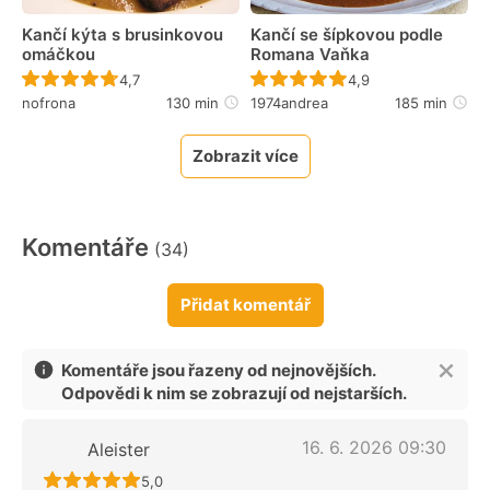
Kančí kýta s brusinkovou
Kančí se šípkovou podle
omáčkou
Romana Vaňka
Recept ještě nebyl hodnocen
Recept ještě nebyl 
4,7
4,9
nofrona
130 min
1974andrea
185 min
Zobrazit více
Komentáře
(34)
Přidat komentář
Komentáře jsou řazeny od nejnovějších.
Odpovědi k nim se zobrazují od nejstarších.
16. 6. 2026 09:30
Aleister
Recept ještě nebyl hodnocen
5,0