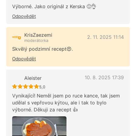
Výborné. Jako originál z Kerska 🙂👌
Odpovědět
KrisZaezemi
2. 11. 2025 11:14
moderátorka
Skvělý podzimní recept😍.
Odpovědět
10. 8. 2025 17:39
Aleister
Recept ještě nebyl hodnocen
5,0
Vynikající! Neměl jsem po ruce kance, tak jsem
udělal s vepřovou kýtou, ale i tak to bylo
výborné. Děkuji za recept 👍