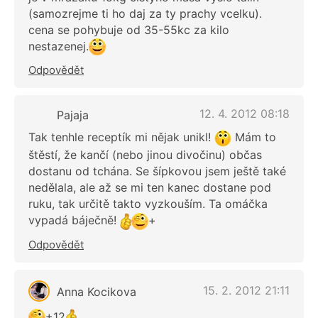
(samozrejme ti ho daj za ty prachy vcelku).
cena se pohybuje od 35-55kc za kilo
nestazenej.
Odpovědět
12. 4. 2012 08:18
Pajaja
Tak tenhle receptík mi nějak unikl!
Mám to
štěstí, že kančí (nebo jinou divočinu) občas
dostanu od tchána. Se šípkovou jsem ještě také
nedělala, ale až se mi ten kanec dostane pod
ruku, tak určitě takto vyzkouším. Ta omáčka
vypadá báječně!
+
Odpovědět
15. 2. 2012 21:11
Anna Kocikova
+12