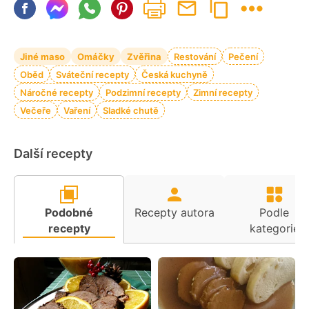
Jiné maso
Omáčky
Zvěřina
Restování
Pečení
Oběd
Sváteční recepty
Česká kuchyně
Náročné recepty
Podzimní recepty
Zimní recepty
Večeře
Vaření
Sladké chutě
Další recepty
Podobné
Recepty autora
Podle
recepty
kategorie