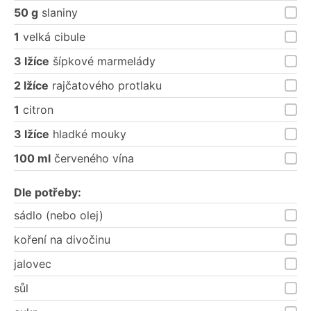
50 g
slaniny
1
velká cibule
3 lžíce
šípkové marmelády
2 lžíce
rajčatového protlaku
1
citron
3 lžíce
hladké mouky
100 ml
červeného vína
Dle potřeby:
sádlo (nebo olej)
koření na divočinu
jalovec
sůl