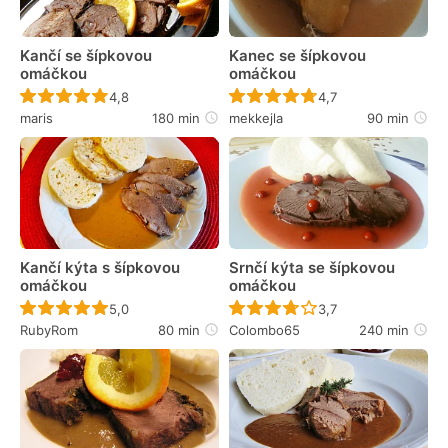
Kančí se šípkovou
Kanec se šípkovou
omáčkou
omáčkou
Recept ještě nebyl hodnocen
Recept ještě nebyl 
4,8
4,7
maris
180 min
mekkejla
90 min
Kančí kýta s šípkovou
Srnčí kýta se šípkovou
omáčkou
omáčkou
Recept ještě nebyl hodnocen
Recept ještě nebyl 
5,0
3,7
RubyRom
80 min
Colombo65
240 min