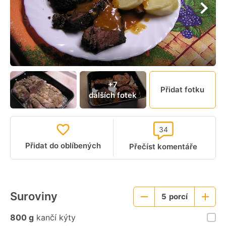
+7
Přidat fotku
dalších fotek
34
Přidat do oblíbených
Přečíst komentáře
Suroviny
5
porcí
Menší
Větší
porce
porce
800 g
kančí kýty