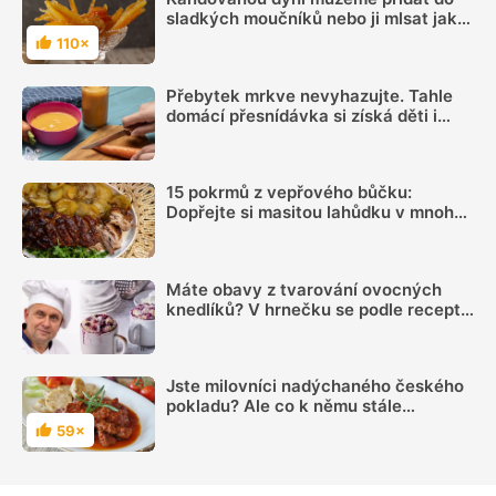
sladkých moučníků nebo ji mlsat jako
bonbóny
110×
Hodnocení
Přebytek mrkve nevyhazujte. Tahle
domácí přesnídávka si získá děti i
dospělé
15 pokrmů z vepřového bůčku:
Dopřejte si masitou lahůdku v mnoha
podobách
Máte obavy z tvarování ovocných
knedlíků? V hrnečku se podle receptu
knedlíkového mistra vždy povedou
Jste milovníci nadýchaného českého
pokladu? Ale co k němu stále
vymýšlet? Představujeme oblíbené
59×
Hodnocení
recepty s houskovým knedlíkem