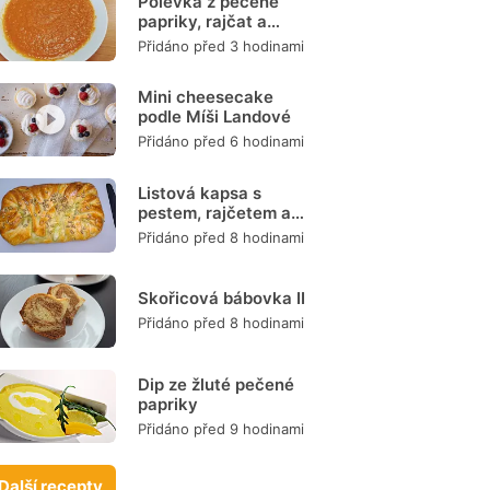
Polévka z pečené
papriky, rajčat a
mrkve
Přidáno před 3 hodinami
Mini cheesecake
podle Míši Landové
Přidáno před 6 hodinami
Listová kapsa s
pestem, rajčetem a
mozzarellou
Přidáno před 8 hodinami
Skořicová bábovka II
Přidáno před 8 hodinami
Dip ze žluté pečené
papriky
Přidáno před 9 hodinami
Další recepty