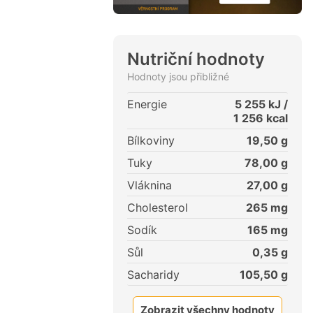
Nutriční hodnoty
Hodnoty jsou přibližné
Energie
5 255
kJ /
1 256
kcal
Bílkoviny
19,50
g
Tuky
78,00
g
Vláknina
27,00
g
Cholesterol
265
mg
Sodík
165
mg
Sůl
0,35
g
Sacharidy
105,50
g
Zobrazit všechny hodnoty