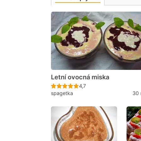
Letní ovocná miska
Recept ještě nebyl hodno
4,7
spagetka
30 