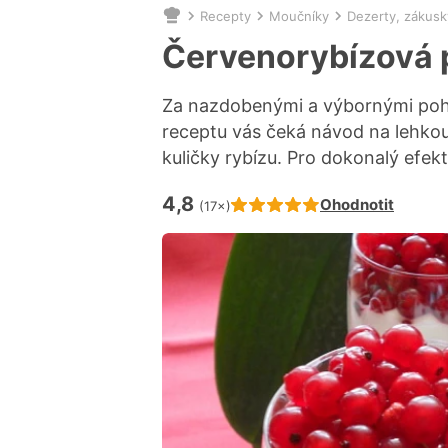
Recepty
Moučníky
Dezerty, zákusk
Nacházíte
se
Červenorybízová 
zde:
Za nazdobenými a výbornými poh
receptu vás čeká návod na lehko
kuličky rybízu. Pro dokonalý efekt
4,8
Hodnocení receptu je
Ohodnotit
(17×)