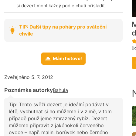
si dezert mohl každý podle chuti přisladit.
TIP: Další tipy na poháry pro sváteční
d
chvíle
Bo
Mám hotovo!
Zveřejněno 5. 7. 2012
Poznámka autorky
Bahula
Tip: Tento svěží dezert je ideální podávat v
létě, vychutnat si ho můžeme i v zimě, v tom
případě použijeme zmrazený rybíz. Dezert
můžeme připravit z jakéhokoli červeného
ovoce – např. malin, borůvek nebo černého