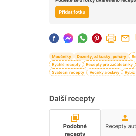
Podělte se o fotky uvařeného recept
Přidat fotku
Moučníky
Dezerty, zákusky, poháry
Re
Rychlé recepty
Recepty pro začátečníky
Sváteční recepty
Večírky a oslavy
Rybíz
Další recepty
Podobné
Recepty au
recepty