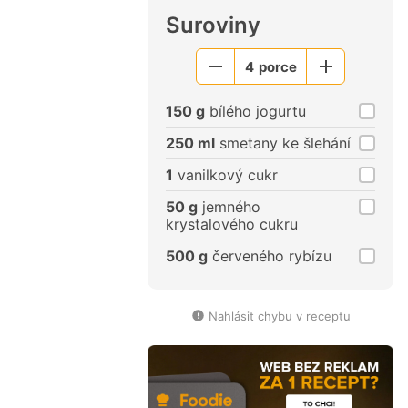
Suroviny
4
porce
Menší
Větší
porce
porce
150 g
bílého jogurtu
250 ml
smetany ke šlehání
1
vanilkový cukr
50 g
jemného
krystalového cukru
500 g
červeného rybízu
Nahlásit chybu v receptu