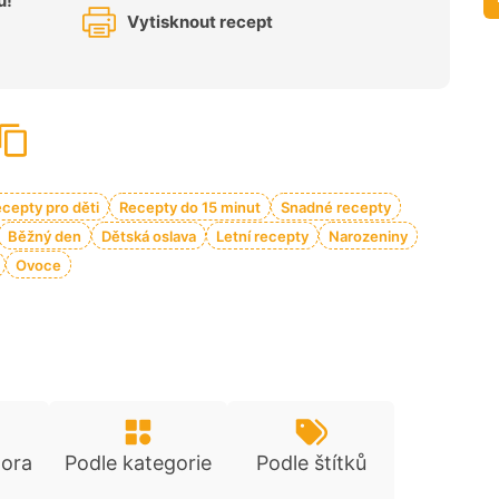
u!
Vytisknout recept
cepty pro děti
Recepty do 15 minut
Snadné recepty
Běžný den
Dětská oslava
Letní recepty
Narozeniny
Ovoce
tora
Podle kategorie
Podle štítků