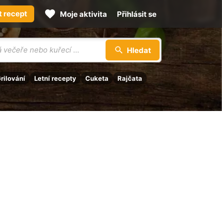
t recept
Moje aktivita
Přihlásit se
Hledat
rilování
Letní recepty
Cuketa
Rajčata