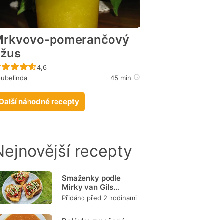
Mrkvovo-pomerančový
žus
Recept ještě nebyl hodnocen
4,6
ubelinda
45 min
Další náhodné recepty
Nejnovější recepty
Smaženky podle
Mirky van Gils
Slavíkové
Přidáno před 2 hodinami