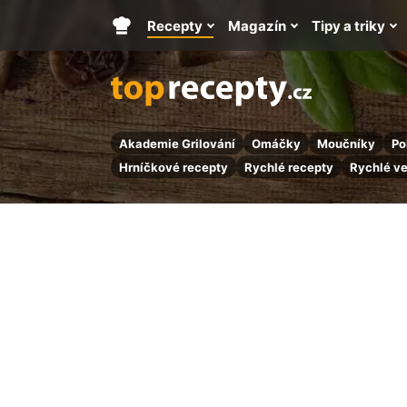
Recepty
Magazín
Tipy a triky
Hlavní
stránka
Akademie Grilování
Omáčky
Moučníky
Po
Hrníčkové recepty
Rychlé recepty
Rychlé v