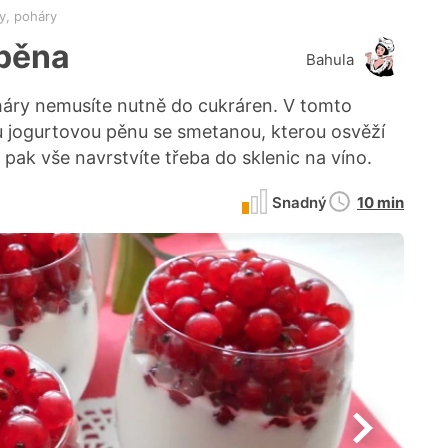
y, poháry
pěna
Bahula
áry nemusíte nutně do cukráren. V tomto
u jogurtovou pěnu se smetanou, kterou osvěží
 pak vše navrstvíte třeba do sklenic na víno.
Doba
Snadný
10 min
přípravy