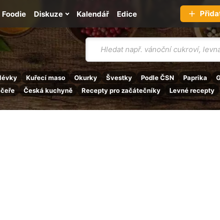
Přida
Foodie
Diskuze
Kalendář
Edice
Vyhledávání
lévky
Kuřecí maso
Okurky
Švestky
Podle ČSN
Paprika
G
ečeře
Česká kuchyně
Recepty pro začátečníky
Levné recepty