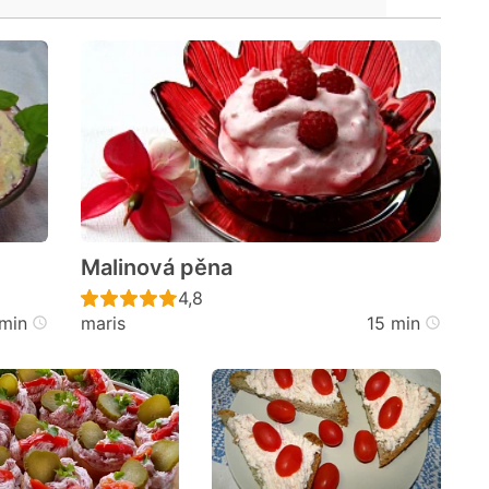
Malinová pěna
cen
Recept ještě nebyl hodnocen
4,8
min
maris
15 min