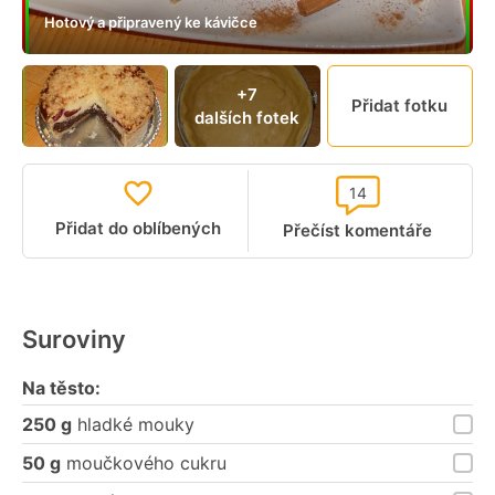
Hotový a připravený ke kávičce
+7
Přidat fotku
dalších fotek
14
Přidat do oblíbených
Přečíst komentáře
Suroviny
Na těsto:
250 g
hladké mouky
50 g
moučkového cukru