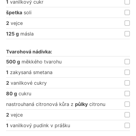
1
vanilkový cukr
špetka
soli
2
vejce
125 g
másla
Tvarohová nádivka:
500 g
měkkého tvarohu
1
zakysaná smetana
2
vanilkové cukry
80 g
cukru
nastrouhaná citronová kůra z
půlky
citronu
2
vejce
1
vanilkový pudink v prášku