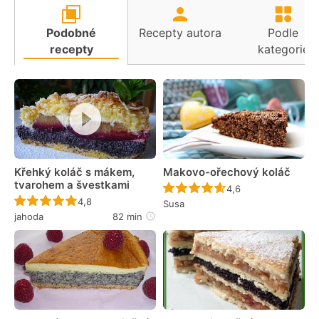
Podobné
Recepty autora
Podle
recepty
kategorie
Křehký koláč s mákem,
Makovo-ořechový koláč
tvarohem a švestkami
Recept ještě nebyl 
4,6
Recept ještě nebyl hodnocen
4,8
Susa
jahoda
82 min