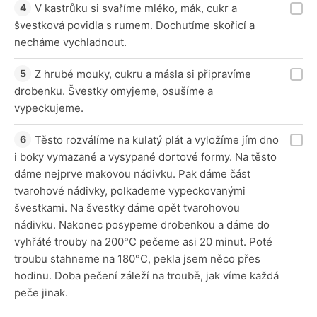
V kastrůku si svaříme mléko, mák, cukr a
švestková povidla s rumem. Dochutíme skořicí a
necháme vychladnout.
Z hrubé mouky, cukru a másla si připravíme
drobenku. Švestky omyjeme, osušíme a
vypeckujeme.
Těsto rozválíme na kulatý plát a vyložíme jím dno
i boky vymazané a vysypané dortové formy. Na těsto
dáme nejprve makovou nádivku. Pak dáme část
tvarohové nádivky, polkademe vypeckovanými
švestkami. Na švestky dáme opět tvarohovou
nádivku. Nakonec posypeme drobenkou a dáme do
vyhřáté trouby na 200°C pečeme asi 20 minut. Poté
troubu stahneme na 180°C, pekla jsem něco přes
hodinu. Doba pečení záleží na troubě, jak víme každá
peče jinak.