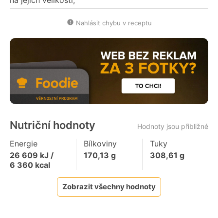
Nahlásit chybu v receptu
Nutriční hodnoty
Hodnoty jsou přibližné
Energie
Bílkoviny
Tuky
26 609
kJ /
170,13
g
308,61
g
6 360
kcal
Zobrazit všechny hodnoty