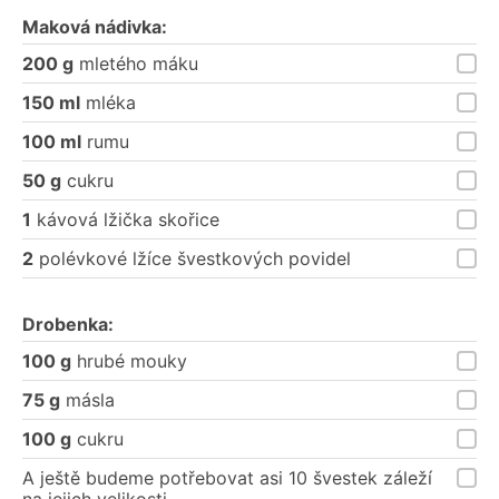
Maková nádivka:
200 g
mletého máku
150 ml
mléka
100 ml
rumu
50 g
cukru
1
kávová lžička skořice
2
polévkové lžíce švestkových povidel
Drobenka:
100 g
hrubé mouky
75 g
másla
100 g
cukru
A ještě budeme potřebovat asi 10 švestek záleží
na jejich velikosti,