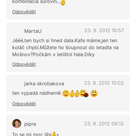
kombinácia surovín...
Odpovědět
23. 9. 2012 10:57
MartaU
Jééé,ten bych si hned dala.Kafe máme,jen ten
koláč chybí.Můžete ho šoupnout do letadla na
Mošnov?Počkám v letištní hale.Díky
Odpovědět
23. 9. 2012 10:02
jarka skrobakova
ten vypadá nádherně
Odpovědět
23. 9. 2012 09:12
pipre
To se mi moc líbí
+