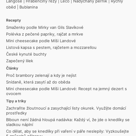
Langoše
|
Hraběnčiny řezy
|
Lečo
|
Nadýchaný perník
|
Rychlý
oběd
|
Bublanina
Recepty
Smaženky podle Mirky van Gils Slavíkové
Polévka z pečené papriky, rajčat a mrkve
Mini cheesecake podle Míši Landové
Listová kapsa s pestem, rajčetem a mozzarellou
České kynuté buchty
Zapečený lilek
Články
Proč brambory zelenají a kdy je nejíst
Snídaně, která zasytí až do oběda
Mini cheesecake podle Míši Landové: Recept na jemný dezert s
ovocem
Tipy a triky
Zachraňte žloutnoucí a zasychající listy okurek. Využijte domácí
prostředky
Blboun není žádná hloupá nadávka: Každý ví, že jde o knedlíky se
sladkou náplní
Co dělat, aby se knedlíky při vaření v páře neslepily: Vyzkoušejte
5 způsobů přípravy