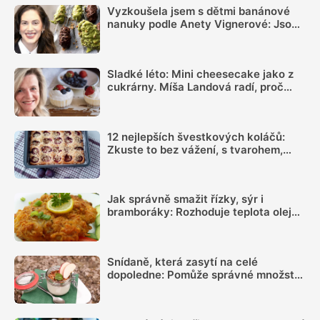
Vyzkoušela jsem s dětmi banánové
nanuky podle Anety Vignerové: Jsou
tak dobré, že do konce léta jiné dělat
nebudete
Sladké léto: Mini cheesecake jako z
cukrárny. Míša Landová radí, proč
nespěchat se šleháním náplně
12 nejlepších švestkových koláčů:
Zkuste to bez vážení, s tvarohem,
pudinkem nebo s mákem!
Jak správně smažit řízky, sýr i
bramboráky: Rozhoduje teplota oleje,
suchý povrch a správná velikost porcí
Snídaně, která zasytí na celé
dopoledne: Pomůže správné množství
bílkovin a dostatek vlákniny