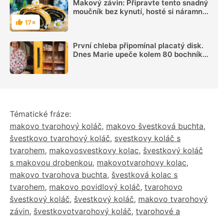
Makový závin: Připravte tento snadný
moučník bez kynutí, hosté si náramně
pochutnají
17×
Hodnocení
První chleba připomínal placatý disk.
Dnes Marie upeče kolem 80 bochníků
týdně a prodává je ze samoobslužné
skříně
Tématické fráze:
makovo tvarohový koláč
,
makovo švestková buchta
,
švestkovo tvarohový koláč
,
svestkovy koláč s
tvarohem
,
makovosvestkovy kolac
,
švestkový koláč
s makovou drobenkou
,
makovotvarohovy kolac
,
makovo tvarohova buchta
,
švestková kolac s
tvarohem
,
makovo povidlový koláč
,
tvarohovo
švestkový koláč
,
švestkový koláč
,
makovo tvarohový
závin
,
švestkovotvarohový koláč
,
tvarohové a