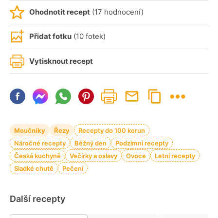
Ohodnotit recept
(17 hodnocení)
Přidat fotku
(10 fotek)
Vytisknout recept
Moučníky
Řezy
Recepty do 100 korun
Náročné recepty
Běžný den
Podzimní recepty
Česká kuchyně
Večírky a oslavy
Ovoce
Letní recepty
Sladké chutě
Pečení
Další recepty