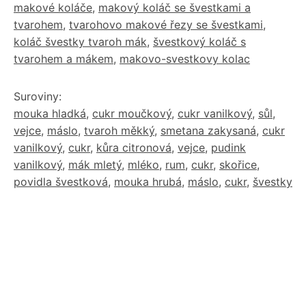
makové koláče
,
makový koláč se švestkami a
tvarohem
,
tvarohovo makové řezy se švestkami
,
koláč švestky tvaroh mák
,
švestkový koláč s
tvarohem a mákem
,
makovo-svestkovy kolac
Suroviny:
mouka hladká
,
cukr moučkový
,
cukr vanilkový
,
sůl
,
vejce
,
máslo
,
tvaroh měkký
,
smetana zakysaná
,
cukr
vanilkový
,
cukr
,
kůra citronová
,
vejce
,
pudink
vanilkový
,
mák mletý
,
mléko
,
rum
,
cukr
,
skořice
,
povidla švestková
,
mouka hrubá
,
máslo
,
cukr
,
švestky