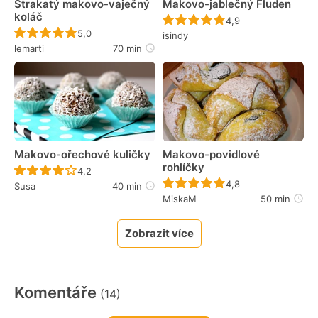
Strakatý makovo-vaječný
Makovo-jablečný Fluden
koláč
Recept ještě nebyl 
4,9
Recept ještě nebyl hodnocen
5,0
isindy
lemarti
70 min
Makovo-ořechové kuličky
Makovo-povidlové
rohlíčky
Recept ještě nebyl hodnocen
4,2
Recept ještě nebyl 
4,8
Susa
40 min
MiskaM
50 min
Zobrazit více
Komentáře
(14)