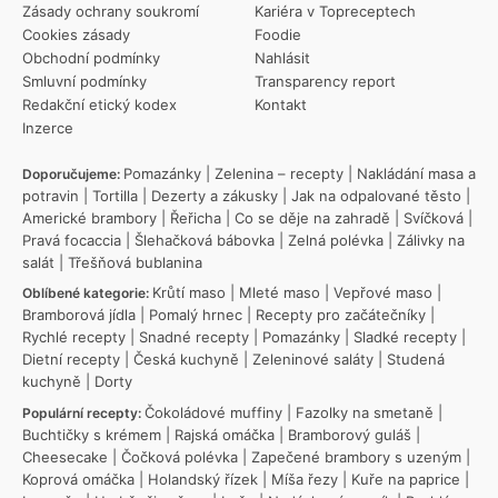
Zásady ochrany soukromí
Kariéra v Topreceptech
Cookies zásady
Foodie
Obchodní podmínky
Nahlásit
Smluvní podmínky
Transparency report
Redakční etický kodex
Kontakt
Inzerce
Pomazánky
|
Zelenina – recepty
|
Nakládání masa a
Doporučujeme:
potravin
|
Tortilla
|
Dezerty a zákusky
|
Jak na odpalované těsto
|
Americké brambory
|
Řeřicha
|
Co se děje na zahradě
|
Svíčková
|
Pravá focaccia
|
Šlehačková bábovka
|
Zelná polévka
|
Zálivky na
salát
|
Třešňová bublanina
Krůtí maso
|
Mleté maso
|
Vepřové maso
|
Oblíbené kategorie:
Bramborová jídla
|
Pomalý hrnec
|
Recepty pro začátečníky
|
Rychlé recepty
|
Snadné recepty
|
Pomazánky
|
Sladké recepty
|
Dietní recepty
|
Česká kuchyně
|
Zeleninové saláty
|
Studená
kuchyně
|
Dorty
Čokoládové muffiny
|
Fazolky na smetaně
|
Populární recepty:
Buchtičky s krémem
|
Rajská omáčka
|
Bramborový guláš
|
Cheesecake
|
Čočková polévka
|
Zapečené brambory s uzeným
|
Koprová omáčka
|
Holandský řízek
|
Míša řezy
|
Kuře na paprice
|