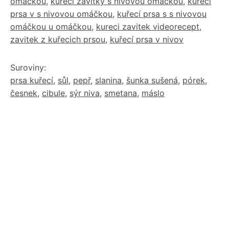
omáčkou
,
kureci zavitky s nivovou omackou
,
kureci
prsa v s nivovou omáčkou
,
kuřecí prsa s s nivovou
omáčkou u omáčkou
,
kureci zavitek videorecept
,
zavitek z kuřecich prsou
,
kuřecí prsa v nivov
Suroviny:
prsa kuřecí
,
sůl
,
pepř
,
slanina
,
šunka sušená
,
pórek
,
česnek
,
cibule
,
sýr niva
,
smetana
,
máslo