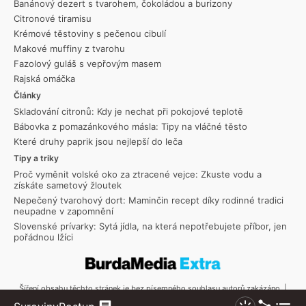
Banánový dezert s tvarohem, čokoládou a burizony
Citronové tiramisu
Krémové těstoviny s pečenou cibulí
Makové muffiny z tvarohu
Fazolový guláš s vepřovým masem
Rajská omáčka
Články
Skladování citronů: Kdy je nechat při pokojové teplotě
Bábovka z pomazánkového másla: Tipy na vláčné těsto
Které druhy paprik jsou nejlepší do leča
Tipy a triky
Proč vyměnit volské oko za ztracené vejce: Zkuste vodu a
získáte sametový žloutek
Nepečený tvarohový dort: Maminčin recept díky rodinné tradici
neupadne v zapomnění
Slovenské prívarky: Sytá jídla, na která nepotřebujete příbor, jen
pořádnou lžíci
Šíření obsahu těchto stránek je bez písemného souhlasu autorů zakázáno. |
Copyright © 2026 Toprecepty.cz
Sdílet
Zobraz