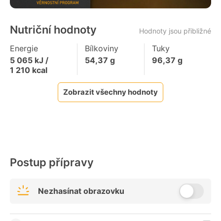
Nutriční hodnoty
Hodnoty jsou přibližné
Energie
Bílkoviny
Tuky
5 065
kJ /
54,37
g
96,37
g
1 210
kcal
Zobrazit všechny hodnoty
Postup přípravy
Nezhasínat obrazovku