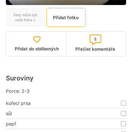
Tady může být
Přidat fotku
vaše fotka :)
8
Přidat do oblíbených
Přečíst komentáře
Suroviny
Porce: 2-3
kuřecí prsa
sůl
pepř