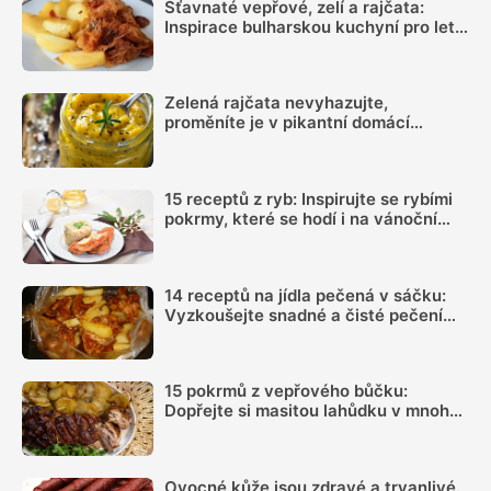
Šťavnaté vepřové, zelí a rajčata:
Inspirace bulharskou kuchyní pro letní
oběd z jednoho pekáčku
Zelená rajčata nevyhazujte,
proměníte je v pikantní domácí
hořčici. Hotovou ji máte za 20 minut
15 receptů z ryb: Inspirujte se rybími
pokrmy, které se hodí i na vánoční
hostinu
14 receptů na jídla pečená v sáčku:
Vyzkoušejte snadné a čisté pečení
plné chuti
15 pokrmů z vepřového bůčku:
Dopřejte si masitou lahůdku v mnoha
podobách
Ovocné kůže jsou zdravé a trvanlivé.