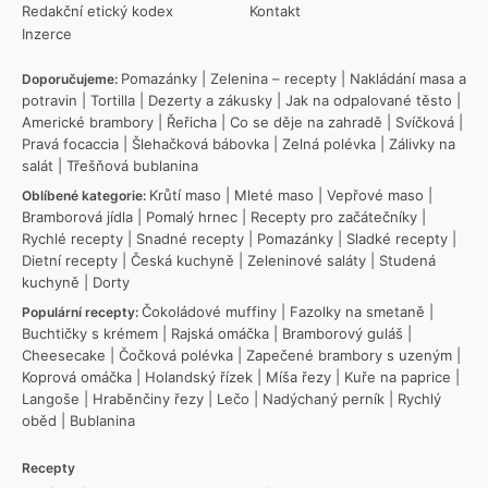
Redakční etický kodex
Kontakt
Inzerce
Pomazánky
|
Zelenina – recepty
|
Nakládání masa a
Doporučujeme:
potravin
|
Tortilla
|
Dezerty a zákusky
|
Jak na odpalované těsto
|
Americké brambory
|
Řeřicha
|
Co se děje na zahradě
|
Svíčková
|
Pravá focaccia
|
Šlehačková bábovka
|
Zelná polévka
|
Zálivky na
salát
|
Třešňová bublanina
Krůtí maso
|
Mleté maso
|
Vepřové maso
|
Oblíbené kategorie:
Bramborová jídla
|
Pomalý hrnec
|
Recepty pro začátečníky
|
Rychlé recepty
|
Snadné recepty
|
Pomazánky
|
Sladké recepty
|
Dietní recepty
|
Česká kuchyně
|
Zeleninové saláty
|
Studená
kuchyně
|
Dorty
Čokoládové muffiny
|
Fazolky na smetaně
|
Populární recepty:
Buchtičky s krémem
|
Rajská omáčka
|
Bramborový guláš
|
Cheesecake
|
Čočková polévka
|
Zapečené brambory s uzeným
|
Koprová omáčka
|
Holandský řízek
|
Míša řezy
|
Kuře na paprice
|
Langoše
|
Hraběnčiny řezy
|
Lečo
|
Nadýchaný perník
|
Rychlý
oběd
|
Bublanina
Recepty