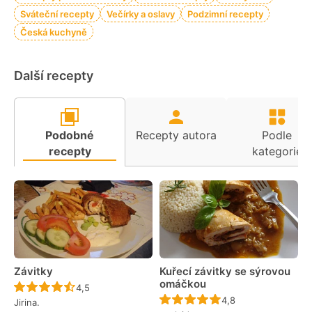
Sváteční recepty
Večírky a oslavy
Podzimní recepty
Česká kuchyně
Další recepty
Podobné
Recepty autora
Podle
recepty
kategorie
Závitky
Kuřecí závitky se sýrovou
omáčkou
Recept ještě nebyl hodnocen
4,5
Recept ještě nebyl 
4,8
Jirina.