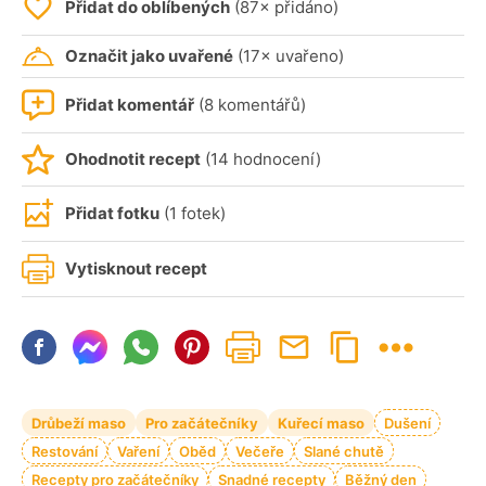
Přidat do oblíbených
(87× přidáno)
Označit jako uvařené
(17× uvařeno)
Přidat komentář
(8 komentářů)
Ohodnotit recept
(14 hodnocení)
Přidat fotku
(1 fotek)
Vytisknout recept
Drůbeží maso
Pro začátečníky
Kuřecí maso
Dušení
Restování
Vaření
Oběd
Večeře
Slané chutě
Recepty pro začátečníky
Snadné recepty
Běžný den