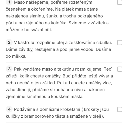
Maso naklepeme, potřeme rozetřeným
česnekem a okořeníme. Na plátek masa dáme
nakrájenou slaninu, šunku a trochu pokrájeného
pórku nakrájeného na kolečka. Svineme v závitek a
můžeme ho svázat nití.
V kastrolu rozpálíme olej a zesklovatíme cibulku.
Dáme závitky, restujeme a podlijeme vodou. Dusíme
do měkka.
Pak vyndáme maso a tekutinu rozmixujeme. Teď
záleží, kolik chcete omáčky. Buď přidáte ještě vývar a
nebo necháte jen základ. Pokud chcete omáčky více,
zahustíme ji, přidáme strouhanou nivu a nakonec
zjemníme smetanou a kouskem másla.
Podáváme s domácími kroketami ( krokety jsou
kuličky z bramborového těsta a smažené v oleji).