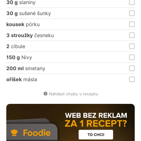
30 g
slaniny
30 g
sušené šunky
kousek
pórku
3 stroužky
česneku
2
cibule
150 g
Nivy
200 ml
smetany
oříšek
másla
Nahlásit chybu v receptu