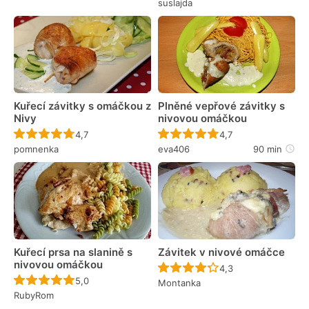
suslajda
Kuřecí závitky s omáčkou z
Plněné vepřové závitky s
Nivy
nivovou omáčkou
Recept ještě nebyl hodnocen
Recept ještě nebyl 
4,7
4,7
pomnenka
eva406
90 min
Kuřecí prsa na slanině s
Závitek v nivové omáčce
nivovou omáčkou
Recept ještě nebyl 
4,3
Recept ještě nebyl hodnocen
5,0
Montanka
RubyRom