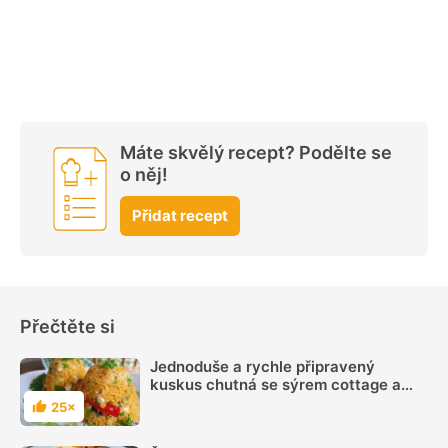
Máte skvělý recept? Podělte se
o něj!
Přidat recept
Přečtěte si
Jednoduše a rychle připravený
kuskus chutná se sýrem cottage a
zeleninou
25×
Hodnocení