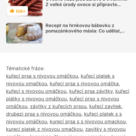
Z velké úrody ovoce si připravte
skvělé mlsání
108×
Hodnocení
Recept na hrnkovou bábovku z
pomazánkového másla: Co udělat,
aby byla vláčná a šla dobře vyklopit
Tématické fráze:
kuřecí prsa s nivovou omáčkou
,
kuřecí platek s
nivovou omačkou
,
kuřecí prsa s nivovou omáčka
,
kuřecí s nivovou omáčkou
,
kuřecí prsa závitky
,
kuřecí
plátky s nivovou omáčkou
,
kuřecí prso s nivovou
omáčkou
,
závitky z kuřecích prsou
,
kuřecí zavitek
,
drubezi prsa s nivovou omáčkou
,
kuřeci platek s s
nivovou omáčkou
,
kurecí prsa s s nivovou omackou
,
kureci platek z nivovou omačkou
,
zavitky s nivovou