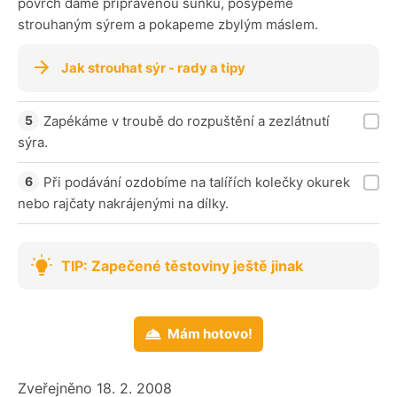
povrch dáme připravenou šunku, posypeme
strouhaným sýrem a pokapeme zbylým máslem.
Jak strouhat sýr - rady a tipy
Zapékáme v troubě do rozpuštění a zezlátnutí
sýra.
Při podávání ozdobíme na talířích kolečky okurek
nebo rajčaty nakrájenými na dílky.
TIP: Zapečené těstoviny ještě jinak
Mám hotovo!
Zveřejněno 18. 2. 2008