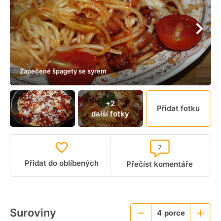
Zapečené špagety se sýrem
+2
Přidat fotku
další fotky
7
Přidat do oblíbených
Přečíst komentáře
Suroviny
4
porce
Menší
Větší