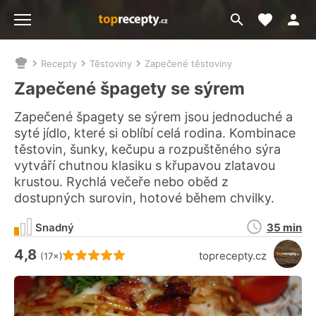
Moje akt
Přejít
Menu
na
vyhledávání
Recepty
Těstoviny
Zapečené těstoviny
Nacházíte
se
Zapečené špagety se sýrem
zde:
Zapečené špagety se sýrem jsou jednoduché a
syté jídlo, které si oblíbí celá rodina. Kombinace
těstovin, šunky, kečupu a rozpuštěného sýra
vytváří chutnou klasiku s křupavou zlatavou
krustou. Rychlá večeře nebo oběd z
dostupných surovin, hotové během chvilky.
Doba
Snadný
35 min
přípravy
4,8
Hodnocení receptu je
toprecepty.cz
(17×)