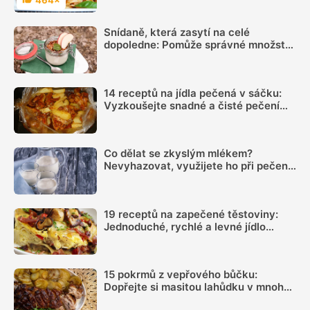
Hodnocení
Snídaně, která zasytí na celé
dopoledne: Pomůže správné množství
bílkovin a dostatek vlákniny
14 receptů na jídla pečená v sáčku:
Vyzkoušejte snadné a čisté pečení
plné chuti
Co dělat se zkyslým mlékem?
Nevyhazovat, využijete ho při pečení i
na zahradě
19 receptů na zapečené těstoviny:
Jednoduché, rychlé a levné jídlo
chutná všem
15 pokrmů z vepřového bůčku:
Dopřejte si masitou lahůdku v mnoha
podobách