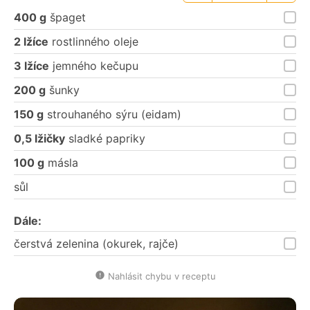
porce
porce
400 g
špaget
2 lžíce
rostlinného oleje
3 lžíce
jemného kečupu
200 g
šunky
150 g
strouhaného sýru (eidam)
0,5 lžičky
sladké papriky
100 g
másla
sůl
Dále:
čerstvá zelenina (okurek, rajče)
Nahlásit chybu v receptu