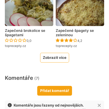
Zapečená brokolice se
Zapečené špagety se
špagetami
zeleninou
Recept ještě nebyl hodnocen
Recept ještě nebyl 
0,0
4,2
toprecepty.cz
toprecepty.cz
Zobrazit více
Komentáře
(7)
Přidat komentář
Komentáře jsou řazeny od nejnovějších.