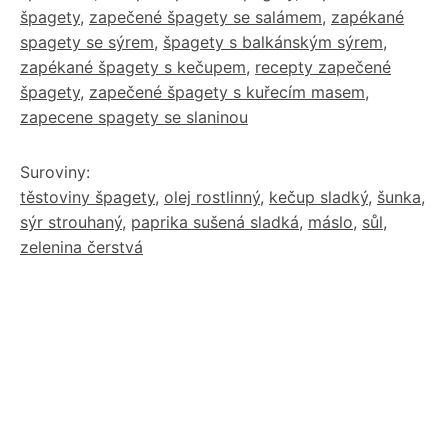
špagety
,
zapečené špagety se salámem
,
zapékané
spagety se sýrem
,
špagety s balkánským sýrem
,
zapékané špagety s kečupem
,
recepty zapečené
špagety
,
zapečené špagety s kuřecím masem
,
zapecene spagety se slaninou
Suroviny:
těstoviny špagety
,
olej rostlinný
,
kečup sladký
,
šunka
,
sýr strouhaný
,
paprika sušená sladká
,
máslo
,
sůl
,
zelenina čerstvá