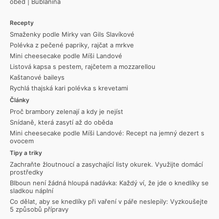
oběd
|
Bublanina
Recepty
Smaženky podle Mirky van Gils Slavíkové
Polévka z pečené papriky, rajčat a mrkve
Mini cheesecake podle Míši Landové
Listová kapsa s pestem, rajčetem a mozzarellou
Kaštanové baileys
Rychlá thajská kari polévka s krevetami
Články
Proč brambory zelenají a kdy je nejíst
Snídaně, která zasytí až do oběda
Mini cheesecake podle Míši Landové: Recept na jemný dezert s
ovocem
Tipy a triky
Zachraňte žloutnoucí a zasychající listy okurek. Využijte domácí
prostředky
Blboun není žádná hloupá nadávka: Každý ví, že jde o knedlíky se
sladkou náplní
Co dělat, aby se knedlíky při vaření v páře neslepily: Vyzkoušejte
5 způsobů přípravy