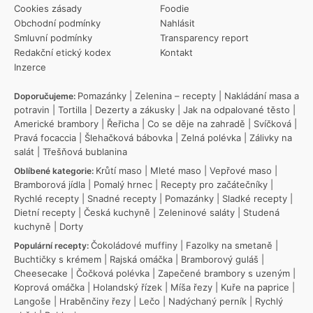
Cookies zásady
Foodie
Obchodní podmínky
Nahlásit
Smluvní podmínky
Transparency report
Redakční etický kodex
Kontakt
Inzerce
Pomazánky
|
Zelenina – recepty
|
Nakládání masa a
Doporučujeme:
potravin
|
Tortilla
|
Dezerty a zákusky
|
Jak na odpalované těsto
|
Americké brambory
|
Řeřicha
|
Co se děje na zahradě
|
Svíčková
|
Pravá focaccia
|
Šlehačková bábovka
|
Zelná polévka
|
Zálivky na
salát
|
Třešňová bublanina
Krůtí maso
|
Mleté maso
|
Vepřové maso
|
Oblíbené kategorie:
Bramborová jídla
|
Pomalý hrnec
|
Recepty pro začátečníky
|
Rychlé recepty
|
Snadné recepty
|
Pomazánky
|
Sladké recepty
|
Dietní recepty
|
Česká kuchyně
|
Zeleninové saláty
|
Studená
kuchyně
|
Dorty
Čokoládové muffiny
|
Fazolky na smetaně
|
Populární recepty:
Buchtičky s krémem
|
Rajská omáčka
|
Bramborový guláš
|
Cheesecake
|
Čočková polévka
|
Zapečené brambory s uzeným
|
Koprová omáčka
|
Holandský řízek
|
Míša řezy
|
Kuře na paprice
|
Langoše
|
Hraběnčiny řezy
|
Lečo
|
Nadýchaný perník
|
Rychlý