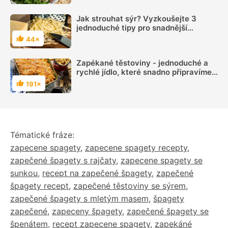
Jak strouhat sýr? Vyzkoušejte 3
jednoduché tipy pro snadnější
strouhání
44×
Hodnocení
Zapékané těstoviny - jednoduché a
rychlé jídlo, které snadno připravíme
na mnoho variant. Jaké jsou
191×
Hodnocení
nejoblíbenější recepty
Tématické fráze:
zapecene spagety
,
zapecene spagety recepty
,
zapečené špagety s rajčaty
,
zapecene spagety se
sunkou
,
recept na zapečené špagety
,
zapečené
špagety recept
,
zapečené těstoviny se sýrem
,
zapečené špagety s mletým masem
,
špagety
zapečené
,
zapeceny špagety
,
zapečené špagety se
špenátem
,
recept zapecene spagety
,
zapekáné