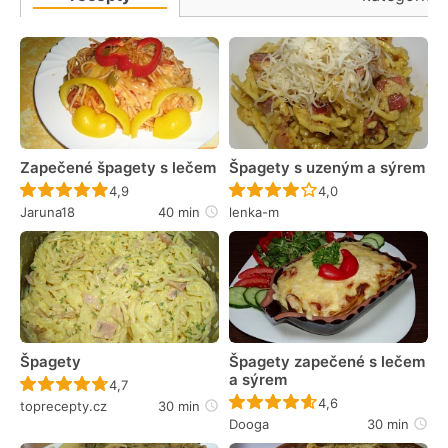
Zapečené špagety s lečem
Špagety s uzeným a sýrem
Recept ještě nebyl hodnocen
Recept ještě nebyl 
4,9
4,0
Jaruna18
40 min
lenka-m
Špagety
Špagety zapečené s lečem
a sýrem
Recept ještě nebyl hodnocen
4,7
Recept ještě nebyl 
4,6
toprecepty.cz
30 min
Dooga
30 min