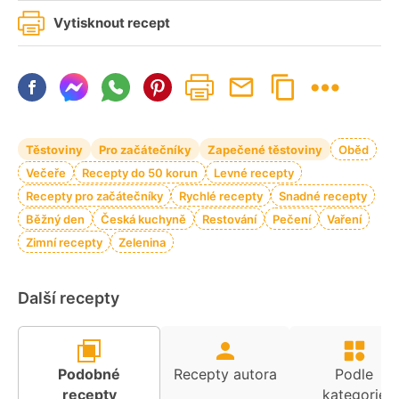
Vytisknout recept
Těstoviny
Pro začátečníky
Zapečené těstoviny
Oběd
Večeře
Recepty do 50 korun
Levné recepty
Recepty pro začátečníky
Rychlé recepty
Snadné recepty
Běžný den
Česká kuchyně
Restování
Pečení
Vaření
Zimní recepty
Zelenina
Další recepty
Podobné
Recepty autora
Podle
recepty
kategorie