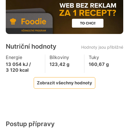
Nutriční hodnoty
Hodnoty jsou přibližné
Energie
Bílkoviny
Tuky
13 054
kJ /
123,42
g
160,67
g
3 120
kcal
Zobrazit všechny hodnoty
Postup přípravy