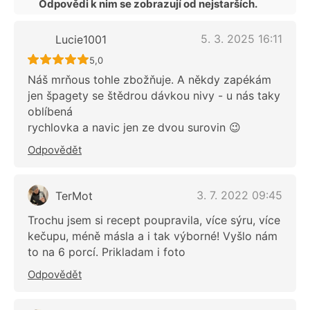
Odpovědi k nim se zobrazují od nejstarších.
5. 3. 2025 16:11
Lucie1001
Recept ještě nebyl hodnocen
5,0
Náš mrňous tohle zbožňuje. A někdy zapékám
jen špagety se štědrou dávkou nivy - u nás taky
oblíbená
rychlovka a navic jen ze dvou surovin 😉
Odpovědět
3. 7. 2022 09:45
TerMot
Trochu jsem si recept poupravila, více sýru, více
kečupu, méně másla a i tak výborné! Vyšlo nám
to na 6 porcí. Prikladam i foto
Odpovědět