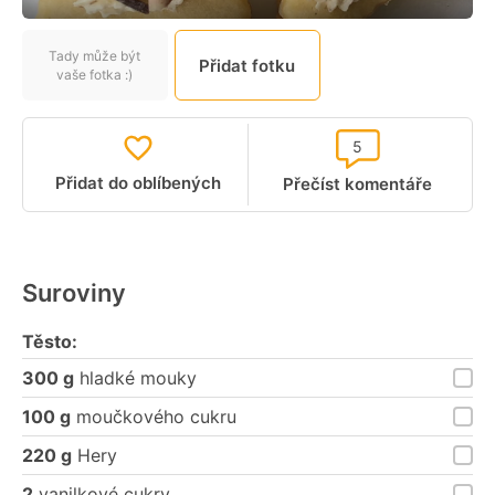
Tady může být
Přidat fotku
vaše fotka :)
5
Přidat do oblíbených
Přečíst komentáře
Suroviny
Těsto:
300 g
hladké mouky
100 g
moučkového cukru
220 g
Hery
2
vanilkové cukry