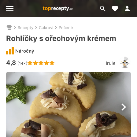
Moje akt
Přejít
Menu
na
vyhledávání
Recepty
Cukroví
Pečené
Nacházíte
se
Rohlíčky s ořechovým krémem
zde:
Náročný
4,8
Hodnocení receptu je
Irule
(14×)