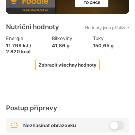
Nutriční hodnoty
Hodnoty jsou přibližné
Energie
Bílkoviny
Tuky
11 799
kJ /
41,86
g
150,65
g
2 820
kcal
Zobrazit všechny hodnoty
Postup přípravy
Nezhasínat obrazovku