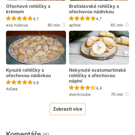
Ořechové rohlíčky s
Bratislavské rohlíčky s
krémem
ořechovou nádivkou
Recept ještě nebyl hodnocen
Recept ještě nebyl 
4,7
4,7
eva hubova
80 min
apfele
65 min
Kynuté rohlíčky s
Nekynuté svatomartinské
ořechovou nádivkou
rohlíčky s ořechovou
náplní
Recept ještě nebyl hodnocen
4,8
Recept ještě nebyl 
4,4
AtDee
dvevtroube
70 min
Zobrazit více
Komentáře
(5)