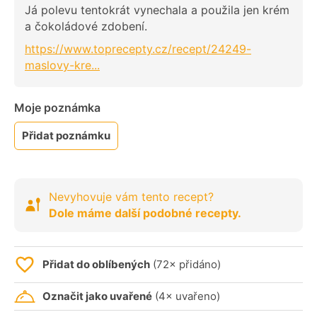
Já polevu tentokrát vynechala a použila jen krém
a čokoládové zdobení.
https://www.toprecepty.cz/recept/24249-
maslovy-kre...
Moje poznámka
Přidat poznámku
Nevyhovuje vám tento recept?
Dole máme další podobné recepty.
Přidat do oblíbených
(72× přidáno)
Označit jako uvařené
(4× uvařeno)