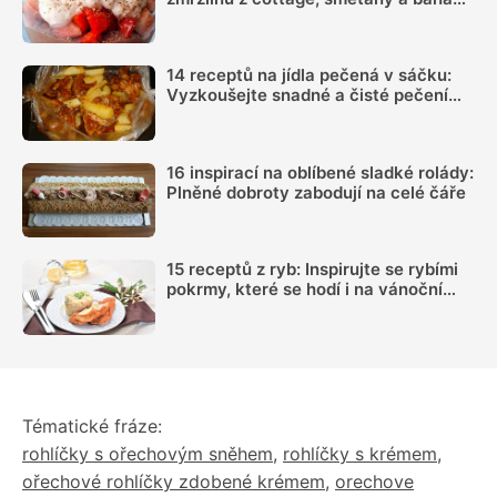
si zamiluje celá rodina
14 receptů na jídla pečená v sáčku:
Vyzkoušejte snadné a čisté pečení
plné chuti
16 inspirací na oblíbené sladké rolády:
Plněné dobroty zabodují na celé čáře
15 receptů z ryb: Inspirujte se rybími
pokrmy, které se hodí i na vánoční
hostinu
Tématické fráze:
rohlíčky s ořechovým sněhem
,
rohlíčky s krémem
,
ořechové rohlíčky zdobené krémem
,
orechove