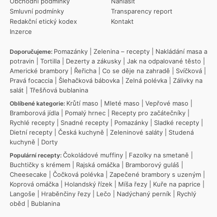
Obchodní podmínky
Nahlásit
Smluvní podmínky
Transparency report
Redakční etický kodex
Kontakt
Inzerce
Pomazánky
|
Zelenina – recepty
|
Nakládání masa a
Doporučujeme:
potravin
|
Tortilla
|
Dezerty a zákusky
|
Jak na odpalované těsto
|
Americké brambory
|
Řeřicha
|
Co se děje na zahradě
|
Svíčková
|
Pravá focaccia
|
Šlehačková bábovka
|
Zelná polévka
|
Zálivky na
salát
|
Třešňová bublanina
Krůtí maso
|
Mleté maso
|
Vepřové maso
|
Oblíbené kategorie:
Bramborová jídla
|
Pomalý hrnec
|
Recepty pro začátečníky
|
Rychlé recepty
|
Snadné recepty
|
Pomazánky
|
Sladké recepty
|
Dietní recepty
|
Česká kuchyně
|
Zeleninové saláty
|
Studená
kuchyně
|
Dorty
Čokoládové muffiny
|
Fazolky na smetaně
|
Populární recepty:
Buchtičky s krémem
|
Rajská omáčka
|
Bramborový guláš
|
Cheesecake
|
Čočková polévka
|
Zapečené brambory s uzeným
|
Koprová omáčka
|
Holandský řízek
|
Míša řezy
|
Kuře na paprice
|
Langoše
|
Hraběnčiny řezy
|
Lečo
|
Nadýchaný perník
|
Rychlý
oběd
|
Bublanina