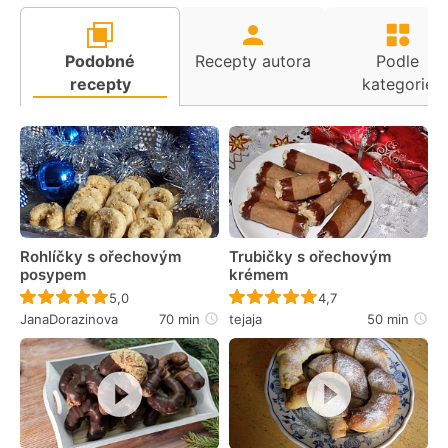
Podobné
Recepty autora
Podle
recepty
kategorie
Rohlíčky s ořechovým
Trubičky s ořechovým
posypem
krémem
Recept ještě nebyl hodnocen
Recept ještě nebyl 
5,0
4,7
JanaDorazinova
70 min
tejaja
50 min