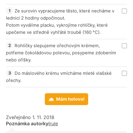
Ze surovin vypracujeme těsto, které necháme v
lednici 2 hodiny odpočinout.
Potom vyválíme placku, vykrojíme rohlíčky, které
upečeme ve středně vyhřáté troubě (160 °C).
Rohlíčky slepujeme ořechovým krémem,
potřeme čokoládovou polevou, posypeme zdobením
nebo oříšky.
Do máslového krému vmícháme mleté vlašské
ořechy.
Mám hotovo!
Zveřejněno 1. 11. 2018
Poznámka autorky
Irule