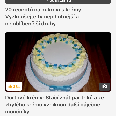
20 RECEPTŮ
20 receptů na cukroví s krémy:
Vyzkoušejte ty nejchutnější a
nejoblíbenější druhy
38×
Hodnocení
Dortové krémy: Stačí znát pár triků a ze
zbylého krému vzniknou další báječné
moučníky