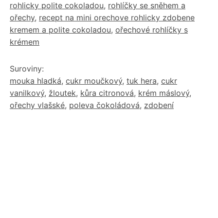
rohlicky polite cokoladou
,
rohlíčky se sněhem a
ořechy
,
recept na mini orechove rohlicky zdobene
kremem a polite cokoladou
,
ořechové rohlíčky s
krémem
Suroviny:
mouka hladká
,
cukr moučkový
,
tuk hera
,
cukr
vanilkový
,
žloutek
,
kůra citronová
,
krém máslový
,
ořechy vlašské
,
poleva čokoládová
,
zdobení