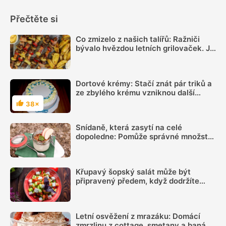
Přečtěte si
Co zmizelo z našich talířů: Ražniči
bývalo hvězdou letních grilovaček. Je
čas si ho opět připomenout
Dortové krémy: Stačí znát pár triků a
ze zbylého krému vzniknou další
báječné moučníky
38×
Hodnocení
Snídaně, která zasytí na celé
dopoledne: Pomůže správné množství
bílkovin a dostatek vlákniny
Křupavý šopský salát může být
připravený předem, když dodržíte
správný postup
Letní osvěžení z mrazáku: Domácí
zmrzlinu z cottage, smetany a banánu