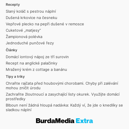
Recepty
Slaný koláč s pestrou náplní
Dušená krkovice na česneku
Vepřové plecko na pepři dušené v remosce
Cuketové „matjesy“
Žampionová polévka
Jednoduché punčové řezy
Články
Domácí iontový nápoj ze tří surovin
Recept na anglické palačinky
Mražený krém z cottage a banánu
Tipy a triky
Chraňte rajčata před houbovými chorobami. Chyby při zalévání
mohou zničit úrodu
Zachraňte žloutnoucí a zasychající listy okurek. Využijte domácí
prostředky
Blboun není žádná hloupá nadávka: Každý ví, že jde o knedlíky se
sladkou náplní