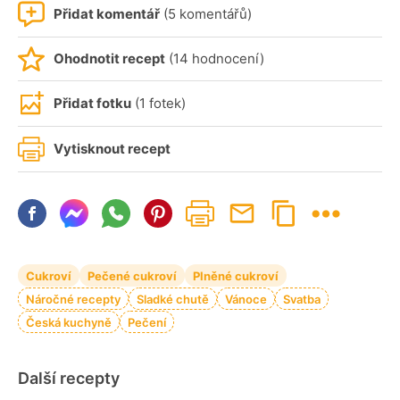
Přidat komentář
(5 komentářů)
Ohodnotit recept
(14 hodnocení)
Přidat fotku
(1 fotek)
Vytisknout recept
Cukroví
Pečené cukroví
Plněné cukroví
Náročné recepty
Sladké chutě
Vánoce
Svatba
Česká kuchyně
Pečení
Další recepty